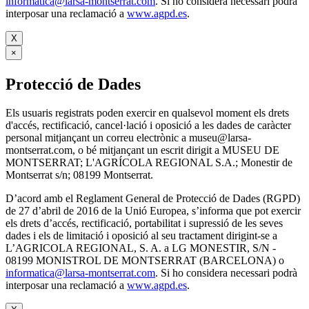
informatica@larsa-montserrat.com
. Si ho considera necessari podrà
interposar una reclamació a
www.agpd.es
.
X
×
Protecció de Dades
Els usuaris registrats poden exercir en qualsevol moment els drets
d'accés, rectificació, cancel·lació i oposició a les dades de caràcter
personal mitjançant un correu electrònic a museu@larsa-
montserrat.com, o bé mitjançant un escrit dirigit a MUSEU DE
MONTSERRAT; L'AGRÍCOLA REGIONAL S.A.; Monestir de
Montserrat s/n; 08199 Montserrat.
D’acord amb el Reglament General de Protecció de Dades (RGPD)
de 27 d’abril de 2016 de la Unió Europea, s’informa que pot exercir
els drets d’accés, rectificació, portabilitat i supressió de les seves
dades i els de limitació i oposició al seu tractament dirigint-se a
L’AGRICOLA REGIONAL, S. A. a LG MONESTIR, S/N -
08199 MONISTROL DE MONTSERRAT (BARCELONA) o
informatica@larsa-montserrat.com
. Si ho considera necessari podrà
interposar una reclamació a
www.agpd.es
.