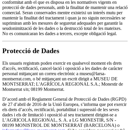
conformitat amb el que es disposa en les normatives vigents en
protecció de dades personals, amb la finalitat de mantenir una relació
comercial. Seran conservades mentre existeixi un interès mutu per
mantenir la finalitat del tractament i quan ja no siguin necessàries se
suprimiran amb les mesures de seguretat adequades per garantir la
seudonimització de les dades o la destrucció total de les mateixes.
No es comunicaran les dades a tercers, excepte obligació legal.
Protecció de Dades
Els usuaris registrats poden exercir en qualsevol moment els drets
d'accés, rectificació, cancel·lació i oposició a les dades de caràcter
personal mitjançant un correu electrònic a museu@larsa-
montserrat.com, o bé mitjançant un escrit dirigit a MUSEU DE
MONTSERRAT; L'AGRÍCOLA REGIONAL S.A.; Monestir de
Montserrat s/n; 08199 Montserrat.
D’acord amb el Reglament General de Protecció de Dades (RGPD)
de 27 d’abril de 2016 de la Unió Europea, s’informa que pot exercir
els drets d’accés, rectificació, portabilitat i supressió de les seves
dades i els de limitació i oposició al seu tractament dirigint-se a
L’AGRICOLA REGIONAL, S. A. a LG MONESTIR, S/N -
08199 MONISTROL DE MONTSERRAT (BARCELONA) o