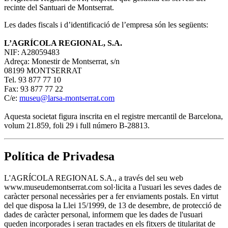
recinte del Santuari de Montserrat.
Les dades fiscals i d’identificació de l’empresa són les següents:
L’AGRÍCOLA REGIONAL, S.A.
NIF: A28059483
Adreça: Monestir de Montserrat, s/n
08199 MONTSERRAT
Tel. 93 877 77 10
Fax: 93 877 77 22
C/e:
museu@larsa-montserrat.com
Aquesta societat figura inscrita en el registre mercantil de Barcelona,
volum 21.859, foli 29 i full número B-28813.
Política de Privadesa
L'AGRÍCOLA REGIONAL S.A., a través del seu web
www.museudemontserrat.com sol·licita a l'usuari les seves dades de
caràcter personal necessàries per a fer enviaments postals. En virtut
del que disposa la Llei 15/1999, de 13 de desembre, de protecció de
dades de caràcter personal, informem que les dades de l'usuari
queden incorporades i seran tractades en els fitxers de titularitat de