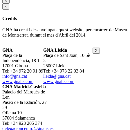
X
×
Crèdits
GNA ha creat i desenvolupat aquest website, per encàrrec de Museu
de Montserrat, durant el mes d'Abril del 2014.
GNA
GNA Lleida
X
Plaça de la
Plaça de Sant Joan, 10 5è
Independència, 18 1r
2a
17001 Girona
25007 Lleida
Tel: +34 972 20 91 89
Tel: +34 973 22 03 84
info@gna.cat
lleida@gna.cat
www.gnahs.com
www.gnahs.com
GNA Madrid-Castella
Palacio del Marqués de
Len
Paseo de la Estación, 27-
29
Oficina 10
37004 Salamanca
Tel: +34 923 205 374
delegacioncentro@gnahs.es