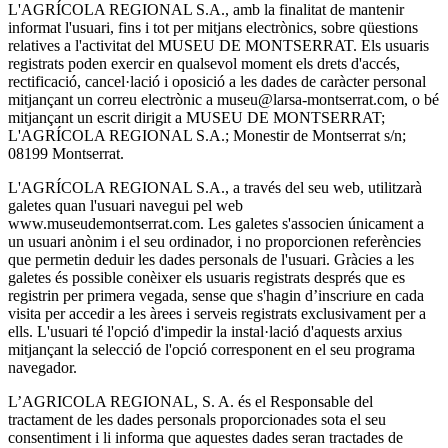
L'AGRÍCOLA REGIONAL S.A., amb la finalitat de mantenir
informat l'usuari, fins i tot per mitjans electrònics, sobre qüestions
relatives a l'activitat del MUSEU DE MONTSERRAT. Els usuaris
registrats poden exercir en qualsevol moment els drets d'accés,
rectificació, cancel·lació i oposició a les dades de caràcter personal
mitjançant un correu electrònic a museu@larsa-montserrat.com, o bé
mitjançant un escrit dirigit a MUSEU DE MONTSERRAT;
L'AGRÍCOLA REGIONAL S.A.; Monestir de Montserrat s/n;
08199 Montserrat.
L'AGRÍCOLA REGIONAL S.A., a través del seu web, utilitzarà
galetes quan l'usuari navegui pel web
www.museudemontserrat.com. Les galetes s'associen únicament a
un usuari anònim i el seu ordinador, i no proporcionen referències
que permetin deduir les dades personals de l'usuari. Gràcies a les
galetes és possible conèixer els usuaris registrats després que es
registrin per primera vegada, sense que s'hagin d’inscriure en cada
visita per accedir a les àrees i serveis registrats exclusivament per a
ells. L'usuari té l'opció d'impedir la instal·lació d'aquests arxius
mitjançant la selecció de l'opció corresponent en el seu programa
navegador.
L’AGRICOLA REGIONAL, S. A. és el Responsable del
tractament de les dades personals proporcionades sota el seu
consentiment i li informa que aquestes dades seran tractades de