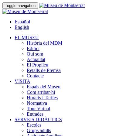
Toggle navigation
Español
English
EL MUSEU
Història del MDM
Edifici
Qui som
Actualitat
El Propileu
Retalls de Premsa
Contacte
VISITA
Espais del Museu
Com arribar-hi
Horaris i Tarifes
Normativa
Tour Virtual
Entrades
SERVEIS DIDÀCTICS
Escoles
Grups adults
Activitats familiars