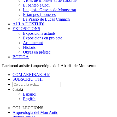
Vistes de Montserrat de Laborde
El panteó egipci
Langlois. Gravats de Montserrat
Estampes japoneses
La Passió de Lucas Cranach
AULA D'ESTUDI
EXPOSICIONS
Exposicions actuals
Exposicions en projecte
Art itinerant
Històric
Obres en préstec
BOTIGA
Patrimoni artístic i arqueològic de l’Abadia de Montserrat
COM ARRIBAR-HI?
SUBSCRIU-T'HI
Català
Español
English
COL·LECCIONS
Arqueologia del Món Antic