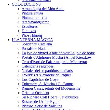
COL·LECCIONS
Arqueologia del Món Antic
Pintura antiga
Pintura moderna
Art d'avantguarda
Escultures
Dibuixos
Phos Hilaron
LLANTERNA MÀGICA
Solidaritat Catalana
Postals de Nadal
La joie de vivre/La joie de voir/La joie de boire
Postals d'Alphonse Mucha i Angel Kieszkow
Crist d’ivori de l’altar major de Montserrat
Calendaris i agendes
Nadales dels repartidors de diaris
Ex-libris d'Alexandre de Riquer
Los Caprichos de Goya
Ephemera, A. Mucha i G. Camps
Ramon Casas, retrats del Modernisme
Orient a Occident
Sir Richard Colt Hoare. Set dibuixos
Rostres de l'Antic Egipte
Picasso. Sèrie de Vallauris