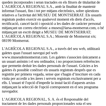
queden incorporades i seran tractades en els fitxers de titularitat de
L'AGRÍCOLA REGIONAL S.A., amb la finalitat de mantenir
informat l'usuari, fins i tot per mitjans electrònics, sobre qüestions
relatives a l'activitat del MUSEU DE MONTSERRAT. Els usuaris
registrats poden exercir en qualsevol moment els drets d'accés,
rectificació, cancel·lació i oposició a les dades de caràcter personal
mitjançant un correu electrònic a museu@larsa-montserrat.com, o bé
mitjançant un escrit dirigit a MUSEU DE MONTSERRAT;
L'AGRÍCOLA REGIONAL S.A.; Monestir de Montserrat s/n;
08199 Montserrat.
L'AGRÍCOLA REGIONAL S.A., a través del seu web, utilitzarà
galetes quan l'usuari navegui pel web
www.museudemontserrat.com. Les galetes s'associen únicament a
un usuari anònim i el seu ordinador, i no proporcionen referències
que permetin deduir les dades personals de l'usuari. Gràcies a les
galetes és possible conèixer els usuaris registrats després que es
registrin per primera vegada, sense que s'hagin d’inscriure en cada
visita per accedir a les àrees i serveis registrats exclusivament per a
ells. L'usuari té l'opció d'impedir la instal·lació d'aquests arxius
mitjançant la selecció de l'opció corresponent en el seu programa
navegador.
L’AGRICOLA REGIONAL, S. A. és el Responsable del
tractament de les dades personals proporcionades sota el seu