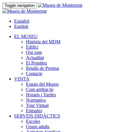
Toggle navigation
Español
English
EL MUSEU
Història del MDM
Edifici
Qui som
Actualitat
El Propileu
Retalls de Premsa
Contacte
VISITA
Espais del Museu
Com arribar-hi
Horaris i Tarifes
Normativa
Tour Virtual
Entrades
SERVEIS DIDÀCTICS
Escoles
Grups adults
Activitats familiars