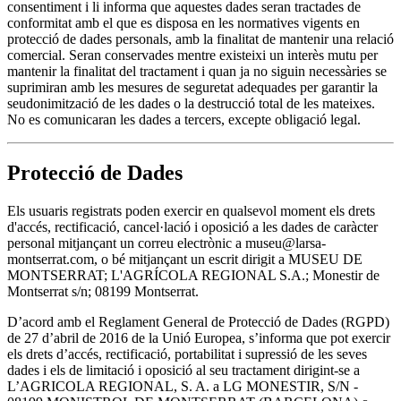
consentiment i li informa que aquestes dades seran tractades de
conformitat amb el que es disposa en les normatives vigents en
protecció de dades personals, amb la finalitat de mantenir una relació
comercial. Seran conservades mentre existeixi un interès mutu per
mantenir la finalitat del tractament i quan ja no siguin necessàries se
suprimiran amb les mesures de seguretat adequades per garantir la
seudonimització de les dades o la destrucció total de les mateixes.
No es comunicaran les dades a tercers, excepte obligació legal.
Protecció de Dades
Els usuaris registrats poden exercir en qualsevol moment els drets
d'accés, rectificació, cancel·lació i oposició a les dades de caràcter
personal mitjançant un correu electrònic a museu@larsa-
montserrat.com, o bé mitjançant un escrit dirigit a MUSEU DE
MONTSERRAT; L'AGRÍCOLA REGIONAL S.A.; Monestir de
Montserrat s/n; 08199 Montserrat.
D’acord amb el Reglament General de Protecció de Dades (RGPD)
de 27 d’abril de 2016 de la Unió Europea, s’informa que pot exercir
els drets d’accés, rectificació, portabilitat i supressió de les seves
dades i els de limitació i oposició al seu tractament dirigint-se a
L’AGRICOLA REGIONAL, S. A. a LG MONESTIR, S/N -