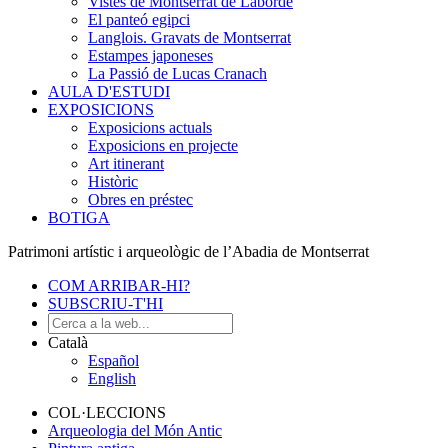
Vistes de Montserrat de Laborde
El panteó egipci
Langlois. Gravats de Montserrat
Estampes japoneses
La Passió de Lucas Cranach
AULA D'ESTUDI
EXPOSICIONS
Exposicions actuals
Exposicions en projecte
Art itinerant
Històric
Obres en préstec
BOTIGA
Patrimoni artístic i arqueològic de l’Abadia de Montserrat
COM ARRIBAR-HI?
SUBSCRIU-T'HI
Català
Español
English
COL·LECCIONS
Arqueologia del Món Antic