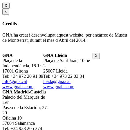
X
×
Crèdits
GNA ha creat i desenvolupat aquest website, per encàrrec de Museu
de Montserrat, durant el mes d'Abril del 2014.
GNA
GNA Lleida
X
Plaça de la
Plaça de Sant Joan, 10 5è
Independència, 18 1r
2a
17001 Girona
25007 Lleida
Tel: +34 972 20 91 89
Tel: +34 973 22 03 84
info@gna.cat
lleida@gna.cat
www.gnahs.com
www.gnahs.com
GNA Madrid-Castella
Palacio del Marqués de
Len
Paseo de la Estación, 27-
29
Oficina 10
37004 Salamanca
Tel: +34 923 205 374