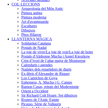
COL·LECCIONS
Arqueologia del Món Antic
Pintura antiga
Pintura moderna
Art d'avantguarda
Escultures
Dibuixos
Phos Hilaron
LLANTERNA MÀGICA
Solidaritat Catalana
Postals de Nadal
La joie de vivre/La joie de voir/La joie de boire
Postals d'Alphonse Mucha i Angel Kieszkow
Crist d’ivori de l’altar major de Montserrat
Calendaris i agendes
Nadales dels repartidors de diaris
Ex-libris d'Alexandre de Riquer
Los Caprichos de Goya
Ephemera, A. Mucha i G. Camps
Ramon Casas, retrats del Modernisme
Orient a Occident
Sir Richard Colt Hoare. Set dibuixos
Rostres de l'Antic Egipte
Picasso. Sèrie de Vallauris