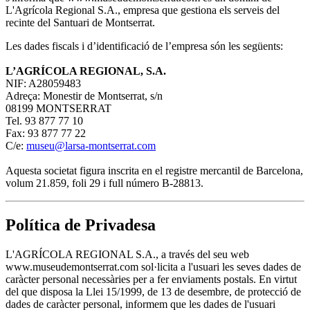
L'Agrícola Regional S.A., empresa que gestiona els serveis del
recinte del Santuari de Montserrat.
Les dades fiscals i d’identificació de l’empresa són les següents:
L’AGRÍCOLA REGIONAL, S.A.
NIF: A28059483
Adreça: Monestir de Montserrat, s/n
08199 MONTSERRAT
Tel. 93 877 77 10
Fax: 93 877 77 22
C/e:
museu@larsa-montserrat.com
Aquesta societat figura inscrita en el registre mercantil de Barcelona,
volum 21.859, foli 29 i full número B-28813.
Política de Privadesa
L'AGRÍCOLA REGIONAL S.A., a través del seu web
www.museudemontserrat.com sol·licita a l'usuari les seves dades de
caràcter personal necessàries per a fer enviaments postals. En virtut
del que disposa la Llei 15/1999, de 13 de desembre, de protecció de
dades de caràcter personal, informem que les dades de l'usuari