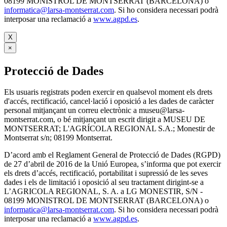
08199 MONISTROL DE MONTSERRAT (BARCELONA) o
informatica@larsa-montserrat.com
. Si ho considera necessari podrà
interposar una reclamació a
www.agpd.es
.
X
×
Protecció de Dades
Els usuaris registrats poden exercir en qualsevol moment els drets
d'accés, rectificació, cancel·lació i oposició a les dades de caràcter
personal mitjançant un correu electrònic a museu@larsa-
montserrat.com, o bé mitjançant un escrit dirigit a MUSEU DE
MONTSERRAT; L'AGRÍCOLA REGIONAL S.A.; Monestir de
Montserrat s/n; 08199 Montserrat.
D’acord amb el Reglament General de Protecció de Dades (RGPD)
de 27 d’abril de 2016 de la Unió Europea, s’informa que pot exercir
els drets d’accés, rectificació, portabilitat i supressió de les seves
dades i els de limitació i oposició al seu tractament dirigint-se a
L’AGRICOLA REGIONAL, S. A. a LG MONESTIR, S/N -
08199 MONISTROL DE MONTSERRAT (BARCELONA) o
informatica@larsa-montserrat.com
. Si ho considera necessari podrà
interposar una reclamació a
www.agpd.es
.