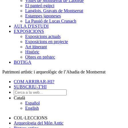
Vistes de Montserrat de Laborde
El panteó egipci
Langlois. Gravats de Montserrat
Estampes japoneses
La Passió de Lucas Cranach
AULA D'ESTUDI
EXPOSICIONS
Exposicions actuals
Exposicions en projecte
Art itinerant
Històric
Obres en préstec
BOTIGA
Patrimoni artístic i arqueològic de l’Abadia de Montserrat
COM ARRIBAR-HI?
SUBSCRIU-T'HI
Català
Español
English
COL·LECCIONS
Arqueologia del Món Antic