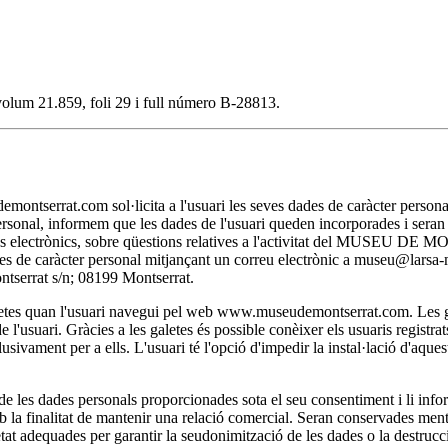
, volum 21.859, foli 29 i full número B-28813.
t.com sol·licita a l'usuari les seves dades de caràcter personal nec
personal, informem que les dades de l'usuari queden incorporades i se
itjans electrònics, sobre qüestions relatives a l'activitat del MUSEU D
 dades de caràcter personal mitjançant un correu electrònic a museu@lar
rat s/n; 08199 Montserrat.
 quan l'usuari navegui pel web www.museudemontserrat.com. Les galet
l'usuari. Gràcies a les galetes és possible conèixer els usuaris registra
clusivament per a ells. L'usuari té l'opció d'impedir la instal·lació d'aqu
 dades personals proporcionades sota el seu consentiment i li inform
la finalitat de mantenir una relació comercial. Seran conservades mentre 
at adequades per garantir la seudonimització de les dades o la destrucci