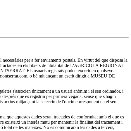
essàries per a fer enviaments postals. En virtut del que disposa la
ran tractades en els fitxers de titularitat de L'AGRÍCOLA REGIONAL
E MONTSERRAT. Els usuaris registrats poden exercir en qualsevol
sa-montserrat.com, o bé mitjançant un escrit dirigit a MUSEU DE
es s'associen únicament a un usuari anònim i el seu ordinador, i
ts després que es registrin per primera vegada, sense que s'hagin
ests arxius mitjançant la selecció de l'opció corresponent en el seu
a que aquestes dades seran tractades de conformitat amb el que es
existeixi un interès mutu per mantenir la finalitat del tractament i
ó total de les mateixes. No es comunicaran les dades a tercers,