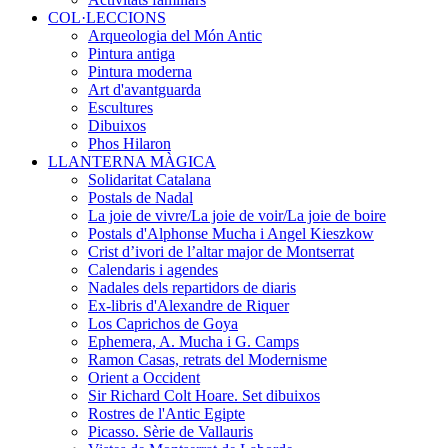
COL·LECCIONS
Arqueologia del Món Antic
Pintura antiga
Pintura moderna
Art d'avantguarda
Escultures
Dibuixos
Phos Hilaron
LLANTERNA MÀGICA
Solidaritat Catalana
Postals de Nadal
La joie de vivre/La joie de voir/La joie de boire
Postals d'Alphonse Mucha i Angel Kieszkow
Crist d’ivori de l’altar major de Montserrat
Calendaris i agendes
Nadales dels repartidors de diaris
Ex-libris d'Alexandre de Riquer
Los Caprichos de Goya
Ephemera, A. Mucha i G. Camps
Ramon Casas, retrats del Modernisme
Orient a Occident
Sir Richard Colt Hoare. Set dibuixos
Rostres de l'Antic Egipte
Picasso. Sèrie de Vallauris