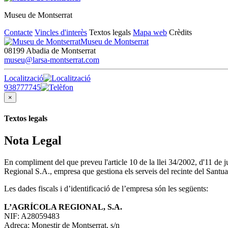
Museu de Montserrat
Contacte
Vincles d'interès
Textos legals
Mapa web
Crèdits
Museu de Montserrat
08199 Abadia de Montserrat
museu@larsa-montserrat.com
Localització
938777745
×
Textos legals
Nota Legal
En compliment del que preveu l'article 10 de la llei 34/2002, d'11 de
Regional S.A., empresa que gestiona els serveis del recinte del Santua
Les dades fiscals i d’identificació de l’empresa són les següents:
L’AGRÍCOLA REGIONAL, S.A.
NIF: A28059483
Adreça: Monestir de Montserrat, s/n