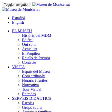
Toggle navigation
Español
English
EL MUSEU
Història del MDM
Edifici
Qui som
Actualitat
El Propileu
Retalls de Premsa
Contacte
VISITA
Espais del Museu
Com arribar-hi
Horaris i Tarifes
Normativa
Tour Virtual
Entrades
SERVEIS DIDÀCTICS
Escoles
Grups adults
Activitats familiars