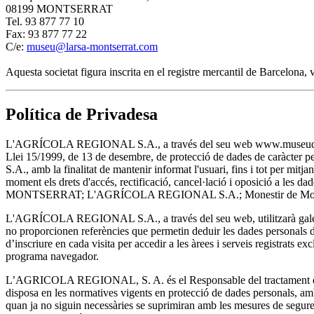
08199 MONTSERRAT
Tel. 93 877 77 10
Fax: 93 877 77 22
C/e:
museu@larsa-montserrat.com
Aquesta societat figura inscrita en el registre mercantil de Barcelona
Política de Privadesa
L'AGRÍCOLA REGIONAL S.A., a través del seu web www.museudemontserra
Llei 15/1999, de 13 de desembre, de protecció de dades de caràcter 
S.A., amb la finalitat de mantenir informat l'usuari, fins i tot per m
moment els drets d'accés, rectificació, cancel·lació i oposició a les
MONTSERRAT; L'AGRÍCOLA REGIONAL S.A.; Monestir de Montser
L'AGRÍCOLA REGIONAL S.A., a través del seu web, utilitzarà galetes
no proporcionen referències que permetin deduir les dades personals de 
d’inscriure en cada visita per accedir a les àrees i serveis registrats ex
programa navegador.
L’AGRICOLA REGIONAL, S. A. és el Responsable del tractament de les
disposa en les normatives vigents en protecció de dades personals, amb 
quan ja no siguin necessàries se suprimiran amb les mesures de seguret