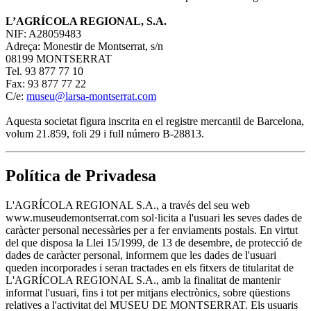
L’AGRÍCOLA REGIONAL, S.A.
NIF: A28059483
Adreça: Monestir de Montserrat, s/n
08199 MONTSERRAT
Tel. 93 877 77 10
Fax: 93 877 77 22
C/e:
museu@larsa-montserrat.com
Aquesta societat figura inscrita en el registre mercantil de Barcelona,
volum 21.859, foli 29 i full número B-28813.
Política de Privadesa
L'AGRÍCOLA REGIONAL S.A., a través del seu web
www.museudemontserrat.com sol·licita a l'usuari les seves dades de
caràcter personal necessàries per a fer enviaments postals. En virtut
del que disposa la Llei 15/1999, de 13 de desembre, de protecció de
dades de caràcter personal, informem que les dades de l'usuari
queden incorporades i seran tractades en els fitxers de titularitat de
L'AGRÍCOLA REGIONAL S.A., amb la finalitat de mantenir
informat l'usuari, fins i tot per mitjans electrònics, sobre qüestions
relatives a l'activitat del MUSEU DE MONTSERRAT. Els usuaris