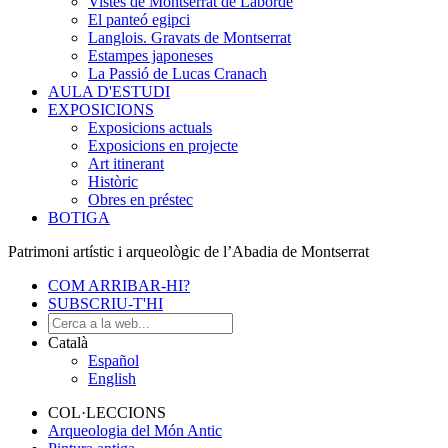
Vistes de Montserrat de Laborde
El panteó egipci
Langlois. Gravats de Montserrat
Estampes japoneses
La Passió de Lucas Cranach
AULA D'ESTUDI
EXPOSICIONS
Exposicions actuals
Exposicions en projecte
Art itinerant
Històric
Obres en préstec
BOTIGA
Patrimoni artístic i arqueològic de l’Abadia de Montserrat
COM ARRIBAR-HI?
SUBSCRIU-T'HI
Català
Español
English
COL·LECCIONS
Arqueologia del Món Antic