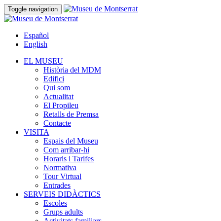
Toggle navigation
Español
English
EL MUSEU
Història del MDM
Edifici
Qui som
Actualitat
El Propileu
Retalls de Premsa
Contacte
VISITA
Espais del Museu
Com arribar-hi
Horaris i Tarifes
Normativa
Tour Virtual
Entrades
SERVEIS DIDÀCTICS
Escoles
Grups adults
Activitats familiars