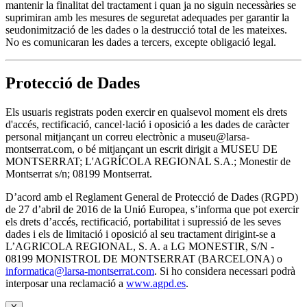
mantenir la finalitat del tractament i quan ja no siguin necessàries se
suprimiran amb les mesures de seguretat adequades per garantir la
seudonimització de les dades o la destrucció total de les mateixes.
No es comunicaran les dades a tercers, excepte obligació legal.
Protecció de Dades
Els usuaris registrats poden exercir en qualsevol moment els drets
d'accés, rectificació, cancel·lació i oposició a les dades de caràcter
personal mitjançant un correu electrònic a museu@larsa-
montserrat.com, o bé mitjançant un escrit dirigit a MUSEU DE
MONTSERRAT; L'AGRÍCOLA REGIONAL S.A.; Monestir de
Montserrat s/n; 08199 Montserrat.
D’acord amb el Reglament General de Protecció de Dades (RGPD)
de 27 d’abril de 2016 de la Unió Europea, s’informa que pot exercir
els drets d’accés, rectificació, portabilitat i supressió de les seves
dades i els de limitació i oposició al seu tractament dirigint-se a
L’AGRICOLA REGIONAL, S. A. a LG MONESTIR, S/N -
08199 MONISTROL DE MONTSERRAT (BARCELONA) o
informatica@larsa-montserrat.com
. Si ho considera necessari podrà
interposar una reclamació a
www.agpd.es
.