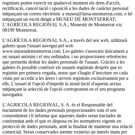
registrats poden exercir en qualsevol moment els drets d'accés,
rectificació, cancel·lació i oposició a les dades de caràcter personal
mitjançant un correu electrònic a museu@larsa-montserrat.com, o bé
mitjançant un escrit dirigit a MUSEU DE MONTSERRAT;
L'AGRÍCOLA REGIONAL S.A.; Monestir de Montserrat s/n;
08199 Montserrat.
L'AGRÍCOLA REGIONAL S.A., a través del seu web, utilitzarà
galetes quan l'usuari navegui pel web
www.museudemontserrat.com. Les galetes s'associen únicament a
un usuari anònim i el seu ordinador, i no proporcionen referències
que permetin deduir les dades personals de l'usuari. Gràcies a les
galetes és possible conèixer els usuaris registrats després que es
registrin per primera vegada, sense que s'hagin d’inscriure en cada
visita per accedir a les àrees i serveis registrats exclusivament per a
ells. L'usuari té l'opció d'impedir la instal·lació d'aquests arxius
mitjançant la selecció de l'opció corresponent en el seu programa
navegador.
L’AGRICOLA REGIONAL, S. A. és el Responsable del
tractament de les dades personals proporcionades sota el seu
consentiment i li informa que aquestes dades seran tractades de
conformitat amb el que es disposa en les normatives vigents en
protecció de dades personals, amb la finalitat de mantenir una relació
comercial. Seran conservades mentre existeixi un interès mutu per