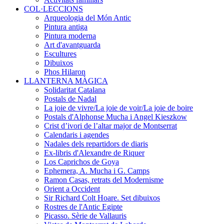
COL·LECCIONS
Arqueologia del Món Antic
Pintura antiga
Pintura moderna
Art d'avantguarda
Escultures
Dibuixos
Phos Hilaron
LLANTERNA MÀGICA
Solidaritat Catalana
Postals de Nadal
La joie de vivre/La joie de voir/La joie de boire
Postals d'Alphonse Mucha i Angel Kieszkow
Crist d’ivori de l’altar major de Montserrat
Calendaris i agendes
Nadales dels repartidors de diaris
Ex-libris d'Alexandre de Riquer
Los Caprichos de Goya
Ephemera, A. Mucha i G. Camps
Ramon Casas, retrats del Modernisme
Orient a Occident
Sir Richard Colt Hoare. Set dibuixos
Rostres de l'Antic Egipte
Picasso. Sèrie de Vallauris