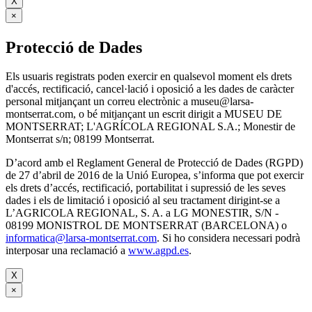
X
×
Protecció de Dades
Els usuaris registrats poden exercir en qualsevol moment els drets
d'accés, rectificació, cancel·lació i oposició a les dades de caràcter
personal mitjançant un correu electrònic a museu@larsa-
montserrat.com, o bé mitjançant un escrit dirigit a MUSEU DE
MONTSERRAT; L'AGRÍCOLA REGIONAL S.A.; Monestir de
Montserrat s/n; 08199 Montserrat.
D’acord amb el Reglament General de Protecció de Dades (RGPD)
de 27 d’abril de 2016 de la Unió Europea, s’informa que pot exercir
els drets d’accés, rectificació, portabilitat i supressió de les seves
dades i els de limitació i oposició al seu tractament dirigint-se a
L’AGRICOLA REGIONAL, S. A. a LG MONESTIR, S/N -
08199 MONISTROL DE MONTSERRAT (BARCELONA) o
informatica@larsa-montserrat.com
. Si ho considera necessari podrà
interposar una reclamació a
www.agpd.es
.
X
×