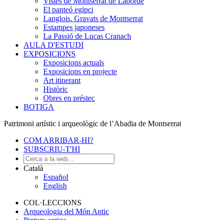
Vistes de Montserrat de Laborde
El panteó egipci
Langlois. Gravats de Montserrat
Estampes japoneses
La Passió de Lucas Cranach
AULA D'ESTUDI
EXPOSICIONS
Exposicions actuals
Exposicions en projecte
Art itinerant
Històric
Obres en préstec
BOTIGA
Patrimoni artístic i arqueològic de l’Abadia de Montserrat
COM ARRIBAR-HI?
SUBSCRIU-T'HI
Català
Español
English
COL·LECCIONS
Arqueologia del Món Antic