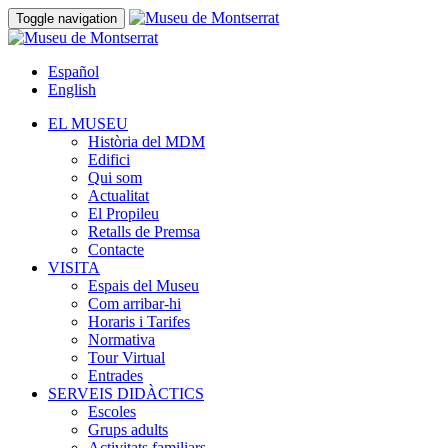
Toggle navigation
Español
English
EL MUSEU
Història del MDM
Edifici
Qui som
Actualitat
El Propileu
Retalls de Premsa
Contacte
VISITA
Espais del Museu
Com arribar-hi
Horaris i Tarifes
Normativa
Tour Virtual
Entrades
SERVEIS DIDÀCTICS
Escoles
Grups adults
Activitats familiars