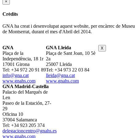
×
Crèdits
GNA ha creat i desenvolupat aquest website, per encàrrec de Museu
de Montserrat, durant el mes d'Abril del 2014.
GNA
GNA Lleida
X
Plaça de la
Plaça de Sant Joan, 10 5è
Independència, 18 1r
2a
17001 Girona
25007 Lleida
Tel: +34 972 20 91 89
Tel: +34 973 22 03 84
info@gna.cat
lleida@gna.cat
www.gnahs.com
www.gnahs.com
GNA Madrid-Castella
Palacio del Marqués de
Len
Paseo de la Estación, 27-
29
Oficina 10
37004 Salamanca
Tel: +34 923 205 374
delegacioncentro@gnahs.es
www.gnahs.com