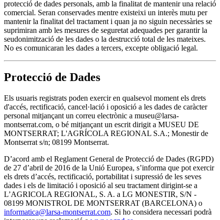
protecció de dades personals, amb la finalitat de mantenir una relació
comercial. Seran conservades mentre existeixi un interès mutu per
mantenir la finalitat del tractament i quan ja no siguin necessàries se
suprimiran amb les mesures de seguretat adequades per garantir la
seudonimització de les dades o la destrucció total de les mateixes.
No es comunicaran les dades a tercers, excepte obligació legal.
Protecció de Dades
Els usuaris registrats poden exercir en qualsevol moment els drets
d'accés, rectificació, cancel·lació i oposició a les dades de caràcter
personal mitjançant un correu electrònic a museu@larsa-
montserrat.com, o bé mitjançant un escrit dirigit a MUSEU DE
MONTSERRAT; L'AGRÍCOLA REGIONAL S.A.; Monestir de
Montserrat s/n; 08199 Montserrat.
D’acord amb el Reglament General de Protecció de Dades (RGPD)
de 27 d’abril de 2016 de la Unió Europea, s’informa que pot exercir
els drets d’accés, rectificació, portabilitat i supressió de les seves
dades i els de limitació i oposició al seu tractament dirigint-se a
L’AGRICOLA REGIONAL, S. A. a LG MONESTIR, S/N -
08199 MONISTROL DE MONTSERRAT (BARCELONA) o
informatica@larsa-montserrat.com
. Si ho considera necessari podrà