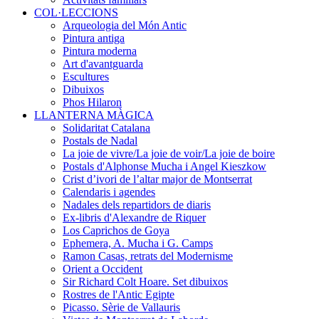
COL·LECCIONS
Arqueologia del Món Antic
Pintura antiga
Pintura moderna
Art d'avantguarda
Escultures
Dibuixos
Phos Hilaron
LLANTERNA MÀGICA
Solidaritat Catalana
Postals de Nadal
La joie de vivre/La joie de voir/La joie de boire
Postals d'Alphonse Mucha i Angel Kieszkow
Crist d’ivori de l’altar major de Montserrat
Calendaris i agendes
Nadales dels repartidors de diaris
Ex-libris d'Alexandre de Riquer
Los Caprichos de Goya
Ephemera, A. Mucha i G. Camps
Ramon Casas, retrats del Modernisme
Orient a Occident
Sir Richard Colt Hoare. Set dibuixos
Rostres de l'Antic Egipte
Picasso. Sèrie de Vallauris