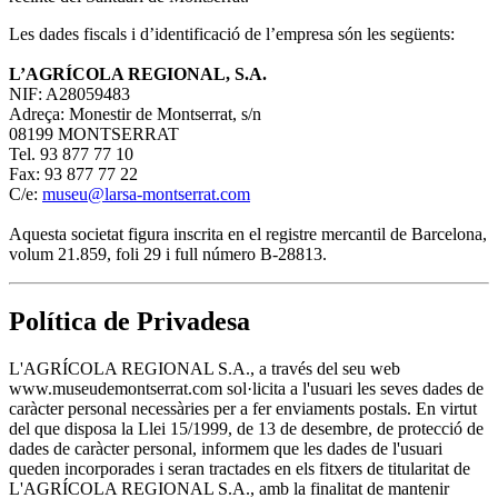
Les dades fiscals i d’identificació de l’empresa són les següents:
L’AGRÍCOLA REGIONAL, S.A.
NIF: A28059483
Adreça: Monestir de Montserrat, s/n
08199 MONTSERRAT
Tel. 93 877 77 10
Fax: 93 877 77 22
C/e:
museu@larsa-montserrat.com
Aquesta societat figura inscrita en el registre mercantil de Barcelona,
volum 21.859, foli 29 i full número B-28813.
Política de Privadesa
L'AGRÍCOLA REGIONAL S.A., a través del seu web
www.museudemontserrat.com sol·licita a l'usuari les seves dades de
caràcter personal necessàries per a fer enviaments postals. En virtut
del que disposa la Llei 15/1999, de 13 de desembre, de protecció de
dades de caràcter personal, informem que les dades de l'usuari
queden incorporades i seran tractades en els fitxers de titularitat de
L'AGRÍCOLA REGIONAL S.A., amb la finalitat de mantenir