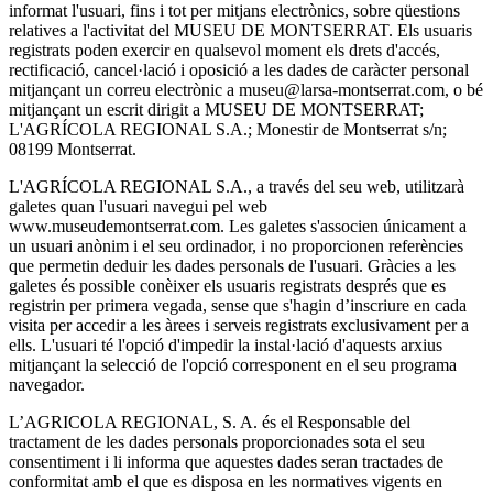
informat l'usuari, fins i tot per mitjans electrònics, sobre qüestions
relatives a l'activitat del MUSEU DE MONTSERRAT. Els usuaris
registrats poden exercir en qualsevol moment els drets d'accés,
rectificació, cancel·lació i oposició a les dades de caràcter personal
mitjançant un correu electrònic a museu@larsa-montserrat.com, o bé
mitjançant un escrit dirigit a MUSEU DE MONTSERRAT;
L'AGRÍCOLA REGIONAL S.A.; Monestir de Montserrat s/n;
08199 Montserrat.
L'AGRÍCOLA REGIONAL S.A., a través del seu web, utilitzarà
galetes quan l'usuari navegui pel web
www.museudemontserrat.com. Les galetes s'associen únicament a
un usuari anònim i el seu ordinador, i no proporcionen referències
que permetin deduir les dades personals de l'usuari. Gràcies a les
galetes és possible conèixer els usuaris registrats després que es
registrin per primera vegada, sense que s'hagin d’inscriure en cada
visita per accedir a les àrees i serveis registrats exclusivament per a
ells. L'usuari té l'opció d'impedir la instal·lació d'aquests arxius
mitjançant la selecció de l'opció corresponent en el seu programa
navegador.
L’AGRICOLA REGIONAL, S. A. és el Responsable del
tractament de les dades personals proporcionades sota el seu
consentiment i li informa que aquestes dades seran tractades de
conformitat amb el que es disposa en les normatives vigents en