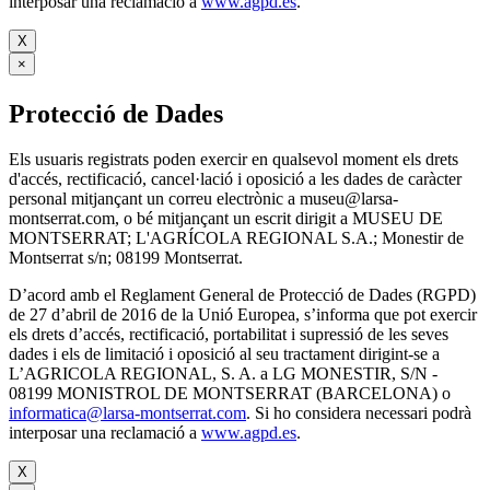
interposar una reclamació a
www.agpd.es
.
X
×
Protecció de Dades
Els usuaris registrats poden exercir en qualsevol moment els drets
d'accés, rectificació, cancel·lació i oposició a les dades de caràcter
personal mitjançant un correu electrònic a museu@larsa-
montserrat.com, o bé mitjançant un escrit dirigit a MUSEU DE
MONTSERRAT; L'AGRÍCOLA REGIONAL S.A.; Monestir de
Montserrat s/n; 08199 Montserrat.
D’acord amb el Reglament General de Protecció de Dades (RGPD)
de 27 d’abril de 2016 de la Unió Europea, s’informa que pot exercir
els drets d’accés, rectificació, portabilitat i supressió de les seves
dades i els de limitació i oposició al seu tractament dirigint-se a
L’AGRICOLA REGIONAL, S. A. a LG MONESTIR, S/N -
08199 MONISTROL DE MONTSERRAT (BARCELONA) o
informatica@larsa-montserrat.com
. Si ho considera necessari podrà
interposar una reclamació a
www.agpd.es
.
X