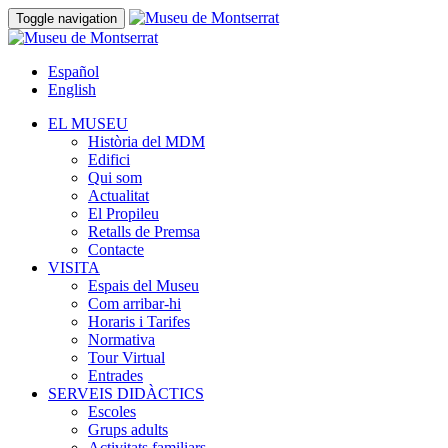
Toggle navigation
Español
English
EL MUSEU
Història del MDM
Edifici
Qui som
Actualitat
El Propileu
Retalls de Premsa
Contacte
VISITA
Espais del Museu
Com arribar-hi
Horaris i Tarifes
Normativa
Tour Virtual
Entrades
SERVEIS DIDÀCTICS
Escoles
Grups adults
Activitats familiars