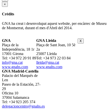
×
Crèdits
GNA ha creat i desenvolupat aquest website, per encàrrec de Museu
de Montserrat, durant el mes d'Abril del 2014.
GNA
GNA Lleida
X
Plaça de la
Plaça de Sant Joan, 10 5è
Independència, 18 1r
2a
17001 Girona
25007 Lleida
Tel: +34 972 20 91 89
Tel: +34 973 22 03 84
info@gna.cat
lleida@gna.cat
www.gnahs.com
www.gnahs.com
GNA Madrid-Castella
Palacio del Marqués de
Len
Paseo de la Estación, 27-
29
Oficina 10
37004 Salamanca
Tel: +34 923 205 374
delegacioncentro@gnahs.es