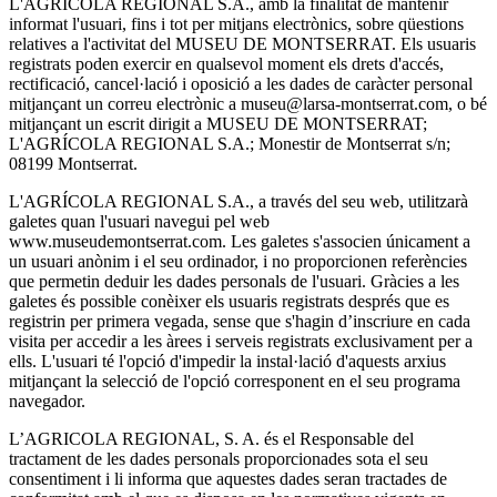
L'AGRÍCOLA REGIONAL S.A., amb la finalitat de mantenir
informat l'usuari, fins i tot per mitjans electrònics, sobre qüestions
relatives a l'activitat del MUSEU DE MONTSERRAT. Els usuaris
registrats poden exercir en qualsevol moment els drets d'accés,
rectificació, cancel·lació i oposició a les dades de caràcter personal
mitjançant un correu electrònic a museu@larsa-montserrat.com, o bé
mitjançant un escrit dirigit a MUSEU DE MONTSERRAT;
L'AGRÍCOLA REGIONAL S.A.; Monestir de Montserrat s/n;
08199 Montserrat.
L'AGRÍCOLA REGIONAL S.A., a través del seu web, utilitzarà
galetes quan l'usuari navegui pel web
www.museudemontserrat.com. Les galetes s'associen únicament a
un usuari anònim i el seu ordinador, i no proporcionen referències
que permetin deduir les dades personals de l'usuari. Gràcies a les
galetes és possible conèixer els usuaris registrats després que es
registrin per primera vegada, sense que s'hagin d’inscriure en cada
visita per accedir a les àrees i serveis registrats exclusivament per a
ells. L'usuari té l'opció d'impedir la instal·lació d'aquests arxius
mitjançant la selecció de l'opció corresponent en el seu programa
navegador.
L’AGRICOLA REGIONAL, S. A. és el Responsable del
tractament de les dades personals proporcionades sota el seu
consentiment i li informa que aquestes dades seran tractades de