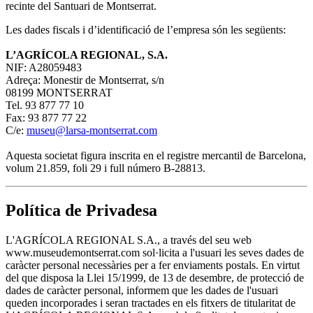
recinte del Santuari de Montserrat.
Les dades fiscals i d’identificació de l’empresa són les següents:
L’AGRÍCOLA REGIONAL, S.A.
NIF: A28059483
Adreça: Monestir de Montserrat, s/n
08199 MONTSERRAT
Tel. 93 877 77 10
Fax: 93 877 77 22
C/e:
museu@larsa-montserrat.com
Aquesta societat figura inscrita en el registre mercantil de Barcelona,
volum 21.859, foli 29 i full número B-28813.
Política de Privadesa
L'AGRÍCOLA REGIONAL S.A., a través del seu web
www.museudemontserrat.com sol·licita a l'usuari les seves dades de
caràcter personal necessàries per a fer enviaments postals. En virtut
del que disposa la Llei 15/1999, de 13 de desembre, de protecció de
dades de caràcter personal, informem que les dades de l'usuari
queden incorporades i seran tractades en els fitxers de titularitat de