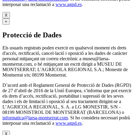
interposar una reclamació a
www.agpd.es
.
X
×
Protecció de Dades
Els usuaris registrats poden exercir en qualsevol moment els drets
d'accés, rectificació, cancel·lació i oposició a les dades de caràcter
personal mitjançant un correu electrònic a museu@larsa-
montserrat.com, o bé mitjançant un escrit dirigit a MUSEU DE
MONTSERRAT; L'AGRÍCOLA REGIONAL S.A.; Monestir de
Montserrat s/n; 08199 Montserrat.
D’acord amb el Reglament General de Protecció de Dades (RGPD)
de 27 d’abril de 2016 de la Unió Europea, s’informa que pot exercir
els drets d’accés, rectificació, portabilitat i supressió de les seves
dades i els de limitació i oposició al seu tractament dirigint-se a
L’AGRICOLA REGIONAL, S. A. a LG MONESTIR, S/N -
08199 MONISTROL DE MONTSERRAT (BARCELONA) o
informatica@larsa-montserrat.com
. Si ho considera necessari podrà
interposar una reclamació a
www.agpd.es
.
X