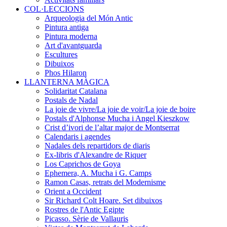
COL·LECCIONS
Arqueologia del Món Antic
Pintura antiga
Pintura moderna
Art d'avantguarda
Escultures
Dibuixos
Phos Hilaron
LLANTERNA MÀGICA
Solidaritat Catalana
Postals de Nadal
La joie de vivre/La joie de voir/La joie de boire
Postals d'Alphonse Mucha i Angel Kieszkow
Crist d’ivori de l’altar major de Montserrat
Calendaris i agendes
Nadales dels repartidors de diaris
Ex-libris d'Alexandre de Riquer
Los Caprichos de Goya
Ephemera, A. Mucha i G. Camps
Ramon Casas, retrats del Modernisme
Orient a Occident
Sir Richard Colt Hoare. Set dibuixos
Rostres de l'Antic Egipte
Picasso. Sèrie de Vallauris