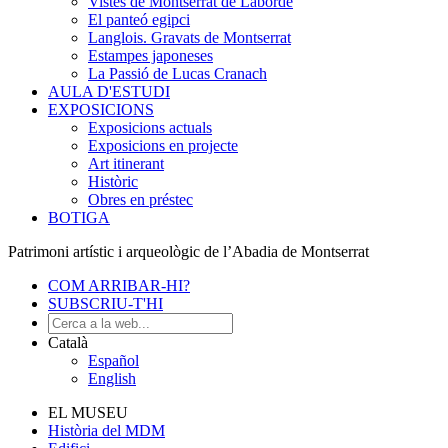
Vistes de Montserrat de Laborde
El panteó egipci
Langlois. Gravats de Montserrat
Estampes japoneses
La Passió de Lucas Cranach
AULA D'ESTUDI
EXPOSICIONS
Exposicions actuals
Exposicions en projecte
Art itinerant
Històric
Obres en préstec
BOTIGA
Patrimoni artístic i arqueològic de l’Abadia de Montserrat
COM ARRIBAR-HI?
SUBSCRIU-T'HI
Català
Español
English
EL MUSEU
Història del MDM