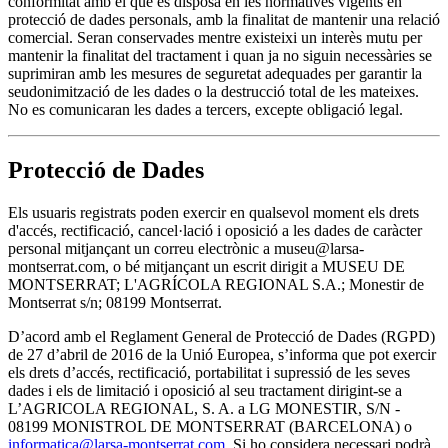
conformitat amb el que es disposa en les normatives vigents en
protecció de dades personals, amb la finalitat de mantenir una relació
comercial. Seran conservades mentre existeixi un interès mutu per
mantenir la finalitat del tractament i quan ja no siguin necessàries se
suprimiran amb les mesures de seguretat adequades per garantir la
seudonimització de les dades o la destrucció total de les mateixes.
No es comunicaran les dades a tercers, excepte obligació legal.
Protecció de Dades
Els usuaris registrats poden exercir en qualsevol moment els drets
d'accés, rectificació, cancel·lació i oposició a les dades de caràcter
personal mitjançant un correu electrònic a museu@larsa-
montserrat.com, o bé mitjançant un escrit dirigit a MUSEU DE
MONTSERRAT; L'AGRÍCOLA REGIONAL S.A.; Monestir de
Montserrat s/n; 08199 Montserrat.
D’acord amb el Reglament General de Protecció de Dades (RGPD)
de 27 d’abril de 2016 de la Unió Europea, s’informa que pot exercir
els drets d’accés, rectificació, portabilitat i supressió de les seves
dades i els de limitació i oposició al seu tractament dirigint-se a
L’AGRICOLA REGIONAL, S. A. a LG MONESTIR, S/N -
08199 MONISTROL DE MONTSERRAT (BARCELONA) o
informatica@larsa-montserrat.com
. Si ho considera necessari podrà