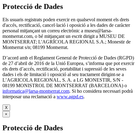
Protecció de Dades
Els usuaris registrats poden exercir en qualsevol moment els drets
d'accés, rectificació, cancel·lació i oposició a les dades de caràcter
personal mitjançant un correu electrònic a museu@larsa-
montserrat.com, o bé mitjançant un escrit dirigit a MUSEU DE
MONTSERRAT; L'AGRÍCOLA REGIONAL S.A.; Monestir de
Montserrat s/n; 08199 Montserrat.
D’acord amb el Reglament General de Protecció de Dades (RGPD)
de 27 d’abril de 2016 de la Unió Europea, s’informa que pot exercir
els drets d’accés, rectificació, portabilitat i supressió de les seves
dades i els de limitació i oposició al seu tractament dirigint-se a
L’AGRICOLA REGIONAL, S. A. a LG MONESTIR, S/N -
08199 MONISTROL DE MONTSERRAT (BARCELONA) o
informatica@larsa-montserrat.com
. Si ho considera necessari podrà
interposar una reclamació a
www.agpd.es
.
X
×
Protecció de Dades