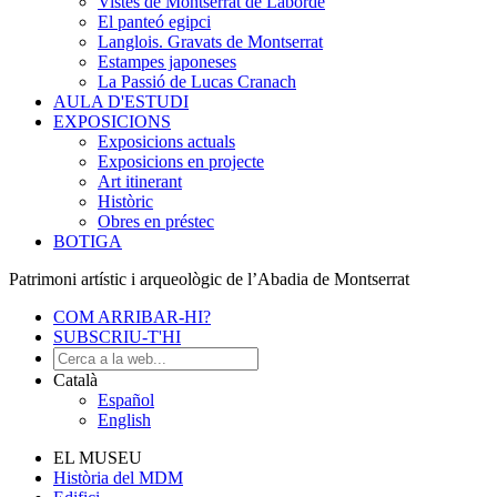
Vistes de Montserrat de Laborde
El panteó egipci
Langlois. Gravats de Montserrat
Estampes japoneses
La Passió de Lucas Cranach
AULA D'ESTUDI
EXPOSICIONS
Exposicions actuals
Exposicions en projecte
Art itinerant
Històric
Obres en préstec
BOTIGA
Patrimoni artístic i arqueològic de l’Abadia de Montserrat
COM ARRIBAR-HI?
SUBSCRIU-T'HI
Català
Español
English
EL MUSEU
Història del MDM