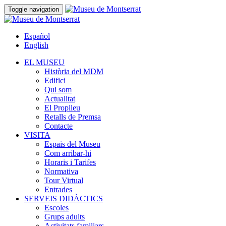
Toggle navigation
Español
English
EL MUSEU
Història del MDM
Edifici
Qui som
Actualitat
El Propileu
Retalls de Premsa
Contacte
VISITA
Espais del Museu
Com arribar-hi
Horaris i Tarifes
Normativa
Tour Virtual
Entrades
SERVEIS DIDÀCTICS
Escoles
Grups adults
Activitats familiars