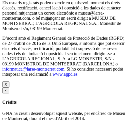
Els usuaris registrats poden exercir en qualsevol moment els drets
d'accés, rectificació, cancel·lació i oposició a les dades de caràcter
personal mitjançant un correu electrònic a museu@larsa-
montserrat.com, o bé mitjançant un escrit dirigit a MUSEU DE
MONTSERRAT; L'AGRÍCOLA REGIONAL S.A.; Monestir de
Montserrat s/n; 08199 Montserrat.
D’acord amb el Reglament General de Protecció de Dades (RGPD)
de 27 d’abril de 2016 de la Unió Europea, s’informa que pot exercir
els drets d’accés, rectificació, portabilitat i supressió de les seves
dades i els de limitació i oposició al seu tractament dirigint-se a
L’AGRICOLA REGIONAL, S. A. a LG MONESTIR, S/N -
08199 MONISTROL DE MONTSERRAT (BARCELONA) o
informatica@larsa-montserrat.com
. Si ho considera necessari podrà
interposar una reclamació a
www.agpd.es
.
X
×
Crèdits
GNA ha creat i desenvolupat aquest website, per encàrrec de Museu
de Montserrat, durant el mes d'Abril del 2014.