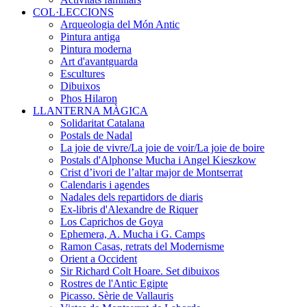
COL·LECCIONS
Arqueologia del Món Antic
Pintura antiga
Pintura moderna
Art d'avantguarda
Escultures
Dibuixos
Phos Hilaron
LLANTERNA MÀGICA
Solidaritat Catalana
Postals de Nadal
La joie de vivre/La joie de voir/La joie de boire
Postals d'Alphonse Mucha i Angel Kieszkow
Crist d’ivori de l’altar major de Montserrat
Calendaris i agendes
Nadales dels repartidors de diaris
Ex-libris d'Alexandre de Riquer
Los Caprichos de Goya
Ephemera, A. Mucha i G. Camps
Ramon Casas, retrats del Modernisme
Orient a Occident
Sir Richard Colt Hoare. Set dibuixos
Rostres de l'Antic Egipte
Picasso. Sèrie de Vallauris