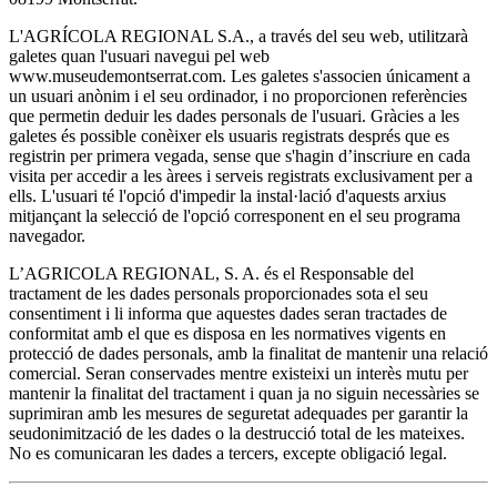
L'AGRÍCOLA REGIONAL S.A., a través del seu web, utilitzarà
galetes quan l'usuari navegui pel web
www.museudemontserrat.com. Les galetes s'associen únicament a
un usuari anònim i el seu ordinador, i no proporcionen referències
que permetin deduir les dades personals de l'usuari. Gràcies a les
galetes és possible conèixer els usuaris registrats després que es
registrin per primera vegada, sense que s'hagin d’inscriure en cada
visita per accedir a les àrees i serveis registrats exclusivament per a
ells. L'usuari té l'opció d'impedir la instal·lació d'aquests arxius
mitjançant la selecció de l'opció corresponent en el seu programa
navegador.
L’AGRICOLA REGIONAL, S. A. és el Responsable del
tractament de les dades personals proporcionades sota el seu
consentiment i li informa que aquestes dades seran tractades de
conformitat amb el que es disposa en les normatives vigents en
protecció de dades personals, amb la finalitat de mantenir una relació
comercial. Seran conservades mentre existeixi un interès mutu per
mantenir la finalitat del tractament i quan ja no siguin necessàries se
suprimiran amb les mesures de seguretat adequades per garantir la
seudonimització de les dades o la destrucció total de les mateixes.
No es comunicaran les dades a tercers, excepte obligació legal.