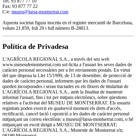
Tel. 93 877 77 10
Fax: 93 877 77 22
C/e:
museu@larsa-montserrat.com
Aquesta societat figura inscrita en el registre mercantil de Barcelona,
volum 21.859, foli 29 i full número B-28813.
Política de Privadesa
L'AGRÍCOLA REGIONAL S.A., a través del seu web
www.museudemontserrat.com sol·licita a l'usuari les seves dades de
caràcter personal necessàries per a fer enviaments postals. En virtut
del que disposa la Llei 15/1999, de 13 de desembre, de protecció de
dades de caràcter personal, informem que les dades de l'usuari
queden incorporades i seran tractades en els fitxers de titularitat de
L'AGRÍCOLA REGIONAL S.A., amb la finalitat de mantenir
informat l'usuari, fins i tot per mitjans electrònics, sobre qüestions
relatives a l'activitat del MUSEU DE MONTSERRAT. Els usuaris
registrats poden exercir en qualsevol moment els drets d'accés,
rectificació, cancel·lació i oposició a les dades de caràcter personal
mitjançant un correu electrònic a museu@larsa-montserrat.com, o bé
mitjançant un escrit dirigit a MUSEU DE MONTSERRAT;
L'AGRÍCOLA REGIONAL S.A.; Monestir de Montserrat s/n;
08199 Montserrat.