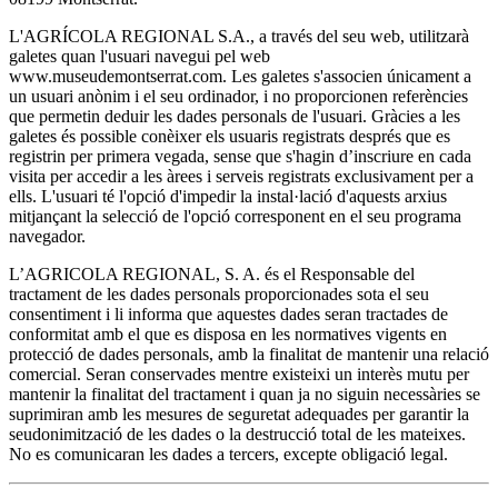
L'AGRÍCOLA REGIONAL S.A., a través del seu web, utilitzarà
galetes quan l'usuari navegui pel web
www.museudemontserrat.com. Les galetes s'associen únicament a
un usuari anònim i el seu ordinador, i no proporcionen referències
que permetin deduir les dades personals de l'usuari. Gràcies a les
galetes és possible conèixer els usuaris registrats després que es
registrin per primera vegada, sense que s'hagin d’inscriure en cada
visita per accedir a les àrees i serveis registrats exclusivament per a
ells. L'usuari té l'opció d'impedir la instal·lació d'aquests arxius
mitjançant la selecció de l'opció corresponent en el seu programa
navegador.
L’AGRICOLA REGIONAL, S. A. és el Responsable del
tractament de les dades personals proporcionades sota el seu
consentiment i li informa que aquestes dades seran tractades de
conformitat amb el que es disposa en les normatives vigents en
protecció de dades personals, amb la finalitat de mantenir una relació
comercial. Seran conservades mentre existeixi un interès mutu per
mantenir la finalitat del tractament i quan ja no siguin necessàries se
suprimiran amb les mesures de seguretat adequades per garantir la
seudonimització de les dades o la destrucció total de les mateixes.
No es comunicaran les dades a tercers, excepte obligació legal.