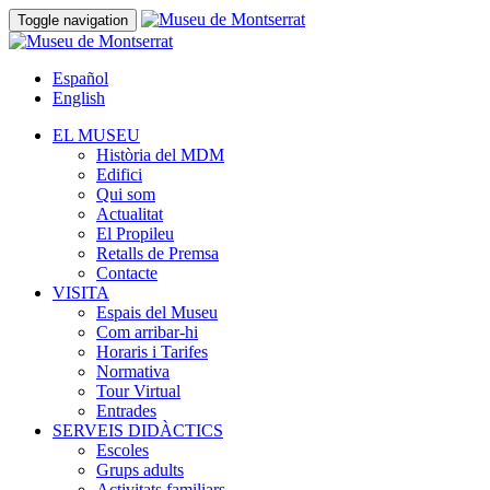
Toggle navigation
Español
English
EL MUSEU
Història del MDM
Edifici
Qui som
Actualitat
El Propileu
Retalls de Premsa
Contacte
VISITA
Espais del Museu
Com arribar-hi
Horaris i Tarifes
Normativa
Tour Virtual
Entrades
SERVEIS DIDÀCTICS
Escoles
Grups adults
Activitats familiars