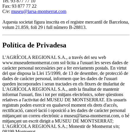
Tel. 93 877 77 10
Fax: 93 877 77 22
C/e:
museu@larsa-montserrat.com
Aquesta societat figura inscrita en el registre mercantil de Barcelona,
volum 21.859, foli 29 i full número B-28813.
Política de Privadesa
L'AGRÍCOLA REGIONAL S.A., a través del seu web
www.museudemontserrat.com sol·licita a l'usuari les seves dades de
caràcter personal necessàries per a fer enviaments postals. En virtut
del que disposa la Llei 15/1999, de 13 de desembre, de protecció de
dades de caràcter personal, informem que les dades de l'usuari
queden incorporades i seran tractades en els fitxers de titularitat de
L'AGRÍCOLA REGIONAL S.A., amb la finalitat de mantenir
informat l'usuari, fins i tot per mitjans electrònics, sobre qüestions
relatives a l'activitat del MUSEU DE MONTSERRAT. Els usuaris
registrats poden exercir en qualsevol moment els drets d'accés,
rectificació, cancel·lació i oposició a les dades de caràcter personal
mitjançant un correu electrònic a museu@larsa-montserrat.com, o bé
mitjançant un escrit dirigit a MUSEU DE MONTSERRAT;
L'AGRÍCOLA REGIONAL S.A.; Monestir de Montserrat s/n;
08199 Montserrat.