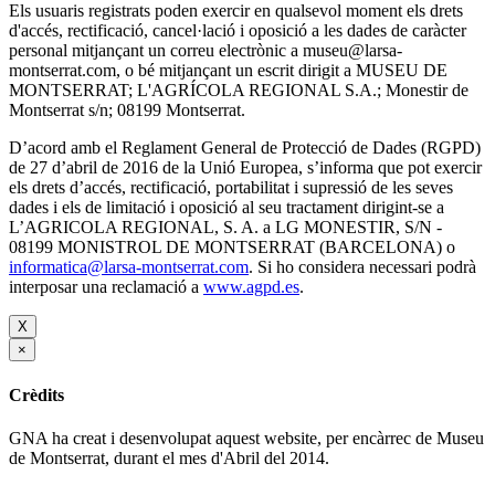
Els usuaris registrats poden exercir en qualsevol moment els drets
d'accés, rectificació, cancel·lació i oposició a les dades de caràcter
personal mitjançant un correu electrònic a museu@larsa-
montserrat.com, o bé mitjançant un escrit dirigit a MUSEU DE
MONTSERRAT; L'AGRÍCOLA REGIONAL S.A.; Monestir de
Montserrat s/n; 08199 Montserrat.
D’acord amb el Reglament General de Protecció de Dades (RGPD)
de 27 d’abril de 2016 de la Unió Europea, s’informa que pot exercir
els drets d’accés, rectificació, portabilitat i supressió de les seves
dades i els de limitació i oposició al seu tractament dirigint-se a
L’AGRICOLA REGIONAL, S. A. a LG MONESTIR, S/N -
08199 MONISTROL DE MONTSERRAT (BARCELONA) o
informatica@larsa-montserrat.com
. Si ho considera necessari podrà
interposar una reclamació a
www.agpd.es
.
X
×
Crèdits
GNA ha creat i desenvolupat aquest website, per encàrrec de Museu
de Montserrat, durant el mes d'Abril del 2014.