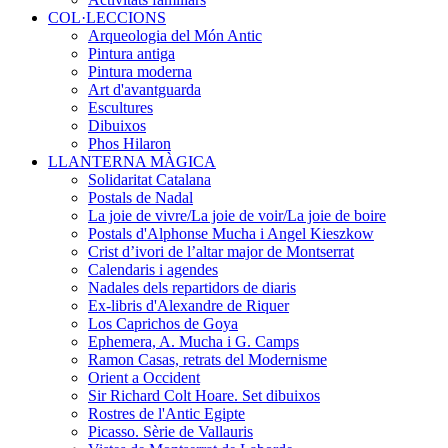
COL·LECCIONS
Arqueologia del Món Antic
Pintura antiga
Pintura moderna
Art d'avantguarda
Escultures
Dibuixos
Phos Hilaron
LLANTERNA MÀGICA
Solidaritat Catalana
Postals de Nadal
La joie de vivre/La joie de voir/La joie de boire
Postals d'Alphonse Mucha i Angel Kieszkow
Crist d’ivori de l’altar major de Montserrat
Calendaris i agendes
Nadales dels repartidors de diaris
Ex-libris d'Alexandre de Riquer
Los Caprichos de Goya
Ephemera, A. Mucha i G. Camps
Ramon Casas, retrats del Modernisme
Orient a Occident
Sir Richard Colt Hoare. Set dibuixos
Rostres de l'Antic Egipte
Picasso. Sèrie de Vallauris