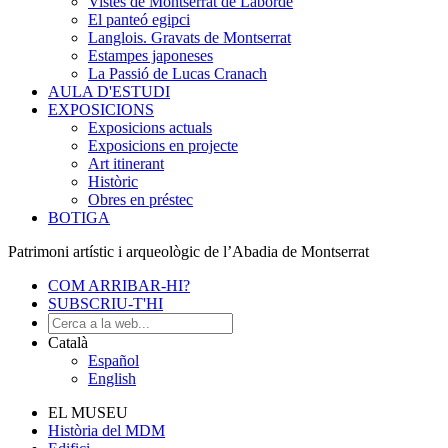
Vistes de Montserrat de Laborde
El panteó egipci
Langlois. Gravats de Montserrat
Estampes japoneses
La Passió de Lucas Cranach
AULA D'ESTUDI
EXPOSICIONS
Exposicions actuals
Exposicions en projecte
Art itinerant
Històric
Obres en préstec
BOTIGA
Patrimoni artístic i arqueològic de l’Abadia de Montserrat
COM ARRIBAR-HI?
SUBSCRIU-T'HI
Català
Español
English
EL MUSEU
Història del MDM