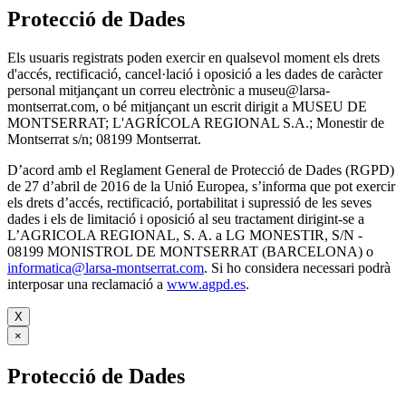
Protecció de Dades
Els usuaris registrats poden exercir en qualsevol moment els drets
d'accés, rectificació, cancel·lació i oposició a les dades de caràcter
personal mitjançant un correu electrònic a museu@larsa-
montserrat.com, o bé mitjançant un escrit dirigit a MUSEU DE
MONTSERRAT; L'AGRÍCOLA REGIONAL S.A.; Monestir de
Montserrat s/n; 08199 Montserrat.
D’acord amb el Reglament General de Protecció de Dades (RGPD)
de 27 d’abril de 2016 de la Unió Europea, s’informa que pot exercir
els drets d’accés, rectificació, portabilitat i supressió de les seves
dades i els de limitació i oposició al seu tractament dirigint-se a
L’AGRICOLA REGIONAL, S. A. a LG MONESTIR, S/N -
08199 MONISTROL DE MONTSERRAT (BARCELONA) o
informatica@larsa-montserrat.com
. Si ho considera necessari podrà
interposar una reclamació a
www.agpd.es
.
X
×
Protecció de Dades