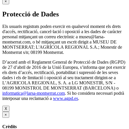
×
Protecció de Dades
Els usuaris registrats poden exercir en qualsevol moment els drets
d'accés, rectificació, cancel·lació i oposició a les dades de caràcter
personal mitjançant un correu electrònic a museu@larsa-
montserrat.com, o bé mitjançant un escrit dirigit a MUSEU DE
MONTSERRAT; L'AGRÍCOLA REGIONAL S.A.; Monestir de
Montserrat s/n; 08199 Montserrat.
D’acord amb el Reglament General de Protecció de Dades (RGPD)
de 27 d’abril de 2016 de la Unió Europea, s’informa que pot exercir
els drets d’accés, rectificació, portabilitat i supressió de les seves
dades i els de limitació i oposició al seu tractament dirigint-se a
L’AGRICOLA REGIONAL, S. A. a LG MONESTIR, S/N -
08199 MONISTROL DE MONTSERRAT (BARCELONA) o
informatica@larsa-montserrat.com
. Si ho considera necessari podrà
interposar una reclamació a
www.agpd.es
.
X
×
Crèdits