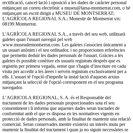
rectificació, cancel·lació i oposició a les dades de caràcter personal
mitjançant un correu electrònic a museu@larsa-montserrat.com, o bé
mitjançant un escrit dirigit a MUSEU DE MONTSERRAT;
L'AGRÍCOLA REGIONAL S.A.; Monestir de Montserrat s/n;
08199 Montserrat.
L'AGRÍCOLA REGIONAL S.A., a través del seu web, utilitzarà
galetes quan l'usuari navegui pel web
www.museudemontserrat.com. Les galetes s'associen únicament a
un usuari anònim i el seu ordinador, i no proporcionen referències
que permetin deduir les dades personals de l'usuari. Gràcies a les
galetes és possible conèixer els usuaris registrats després que es
registrin per primera vegada, sense que s'hagin d’inscriure en cada
visita per accedir a les àrees i serveis registrats exclusivament per a
ells. L'usuari té l'opció d'impedir la instal·lació d'aquests arxius
mitjançant la selecció de l'opció corresponent en el seu programa
navegador.
L’AGRICOLA REGIONAL, S. A. és el Responsable del
tractament de les dades personals proporcionades sota el seu
consentiment i li informa que aquestes dades seran tractades de
conformitat amb el que es disposa en les normatives vigents en
protecció de dades personals, amb la finalitat de mantenir una relació
comercial. Seran conservades mentre existeixi un interès mutu per
mantenir la finalitat del tractament i quan ja no siguin necessàries se