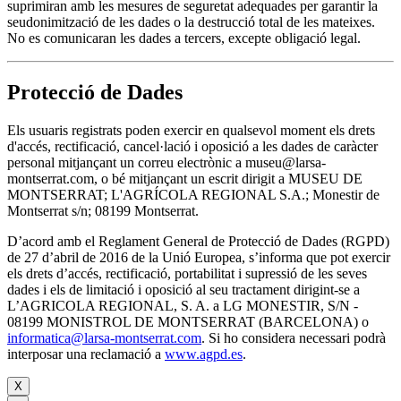
suprimiran amb les mesures de seguretat adequades per garantir la
seudonimització de les dades o la destrucció total de les mateixes.
No es comunicaran les dades a tercers, excepte obligació legal.
Protecció de Dades
Els usuaris registrats poden exercir en qualsevol moment els drets
d'accés, rectificació, cancel·lació i oposició a les dades de caràcter
personal mitjançant un correu electrònic a museu@larsa-
montserrat.com, o bé mitjançant un escrit dirigit a MUSEU DE
MONTSERRAT; L'AGRÍCOLA REGIONAL S.A.; Monestir de
Montserrat s/n; 08199 Montserrat.
D’acord amb el Reglament General de Protecció de Dades (RGPD)
de 27 d’abril de 2016 de la Unió Europea, s’informa que pot exercir
els drets d’accés, rectificació, portabilitat i supressió de les seves
dades i els de limitació i oposició al seu tractament dirigint-se a
L’AGRICOLA REGIONAL, S. A. a LG MONESTIR, S/N -
08199 MONISTROL DE MONTSERRAT (BARCELONA) o
informatica@larsa-montserrat.com
. Si ho considera necessari podrà
interposar una reclamació a
www.agpd.es
.
X