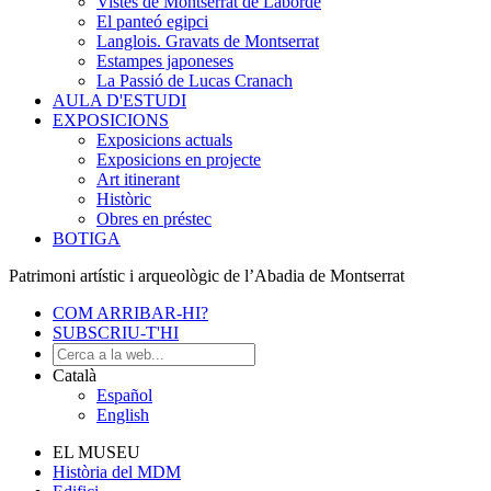
Vistes de Montserrat de Laborde
El panteó egipci
Langlois. Gravats de Montserrat
Estampes japoneses
La Passió de Lucas Cranach
AULA D'ESTUDI
EXPOSICIONS
Exposicions actuals
Exposicions en projecte
Art itinerant
Històric
Obres en préstec
BOTIGA
Patrimoni artístic i arqueològic de l’Abadia de Montserrat
COM ARRIBAR-HI?
SUBSCRIU-T'HI
Català
Español
English
EL MUSEU
Història del MDM