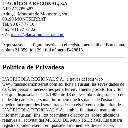
L’AGRÍCOLA REGIONAL, S.A.
NIF: A28059483
Adreça: Monestir de Montserrat, s/n
08199 MONTSERRAT
Tel. 93 877 77 10
Fax: 93 877 77 22
C/e:
museu@larsa-montserrat.com
Aquesta societat figura inscrita en el registre mercantil de Barcelona,
volum 21.859, foli 29 i full número B-28813.
Política de Privadesa
L'AGRÍCOLA REGIONAL S.A., a través del seu web
www.museudemontserrat.com sol·licita a l'usuari les seves dades de
caràcter personal necessàries per a fer enviaments postals. En virtut
del que disposa la Llei 15/1999, de 13 de desembre, de protecció de
dades de caràcter personal, informem que les dades de l'usuari
queden incorporades i seran tractades en els fitxers de titularitat de
L'AGRÍCOLA REGIONAL S.A., amb la finalitat de mantenir
informat l'usuari, fins i tot per mitjans electrònics, sobre qüestions
relatives a l'activitat del MUSEU DE MONTSERRAT. Els usuaris
registrats poden exercir en qualsevol moment els drets d'accés,