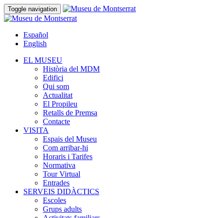
Toggle navigation
Español
English
EL MUSEU
Història del MDM
Edifici
Qui som
Actualitat
El Propileu
Retalls de Premsa
Contacte
VISITA
Espais del Museu
Com arribar-hi
Horaris i Tarifes
Normativa
Tour Virtual
Entrades
SERVEIS DIDÀCTICS
Escoles
Grups adults
Activitats familiars