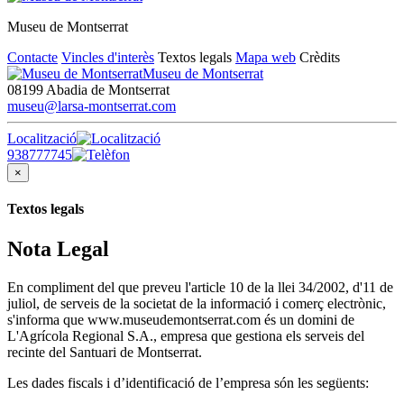
Museu de Montserrat
Contacte
Vincles d'interès
Textos legals
Mapa web
Crèdits
Museu de Montserrat
08199 Abadia de Montserrat
museu@larsa-montserrat.com
Localització
938777745
×
Textos legals
Nota Legal
En compliment del que preveu l'article 10 de la llei 34/2002, d'11 de
juliol, de serveis de la societat de la informació i comerç electrònic,
s'informa que www.museudemontserrat.com és un domini de
L'Agrícola Regional S.A., empresa que gestiona els serveis del
recinte del Santuari de Montserrat.
Les dades fiscals i d’identificació de l’empresa són les següents: