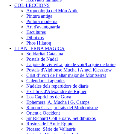
COL·LECCIONS
Arqueologia del Món Antic
Pintura antiga
Pintura moderna
Art d'avantguarda
Escultures
Dibuixos
Phos Hilaron
LLANTERNA MÀGICA
Solidaritat Catalana
Postals de Nadal
La joie de vivre/La joie de voir/La joie de boire
Postals d'Alphonse Mucha i Angel Kieszkow
Crist d’ivori de l’altar major de Montserrat
Calendaris i agendes
Nadales dels repartidors de diaris
Ex-libris d'Alexandre de Riquer
Los Caprichos de Goya
Ephemera, A. Mucha i G. Camps
Ramon Casas, retrats del Modernisme
Orient a Occident
Sir Richard Colt Hoare. Set dibuixos
Rostres de l'Antic Egipte
Picasso. Sèrie de Vallauris