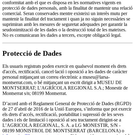
conformitat amb el que es disposa en les normatives vigents en
protecció de dades personals, amb la finalitat de mantenir una relació
comercial. Seran conservades mentre existeixi un interès mutu per
mantenir la finalitat del tractament i quan ja no siguin necessàries se
suprimiran amb les mesures de seguretat adequades per garantir la
seudonimització de les dades o la destrucció total de les mateixes.
No es comunicaran les dades a tercers, excepte obligació legal.
Protecció de Dades
Els usuaris registrats poden exercir en qualsevol moment els drets
d'accés, rectificació, cancel·lació i oposició a les dades de caràcter
personal mitjançant un correu electrònic a museu@larsa-
montserrat.com, o bé mitjançant un escrit dirigit a MUSEU DE
MONTSERRAT; L'AGRÍCOLA REGIONAL S.A.; Monestir de
Montserrat s/n; 08199 Montserrat.
D’acord amb el Reglament General de Protecció de Dades (RGPD)
de 27 d’abril de 2016 de la Unió Europea, s’informa que pot exercir
els drets d’accés, rectificació, portabilitat i supressió de les seves
dades i els de limitació i oposició al seu tractament dirigint-se a
L’AGRICOLA REGIONAL, S. A. a LG MONESTIR, S/N -
08199 MONISTROL DE MONTSERRAT (BARCELONA) o