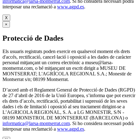
informatica@larsa-montserrat.com
. Si ho considera necessari podrà
interposar una reclamació a
www.agpd.es
.
X
×
Protecció de Dades
Els usuaris registrats poden exercir en qualsevol moment els drets
d'accés, rectificació, cancel·lació i oposició a les dades de caràcter
personal mitjançant un correu electrònic a museu@larsa-
montserrat.com, o bé mitjançant un escrit dirigit a MUSEU DE
MONTSERRAT; L'AGRÍCOLA REGIONAL S.A.; Monestir de
Montserrat s/n; 08199 Montserrat.
D’acord amb el Reglament General de Protecció de Dades (RGPD)
de 27 d’abril de 2016 de la Unió Europea, s’informa que pot exercir
els drets d’accés, rectificació, portabilitat i supressió de les seves
dades i els de limitació i oposició al seu tractament dirigint-se a
L’AGRICOLA REGIONAL, S. A. a LG MONESTIR, S/N -
08199 MONISTROL DE MONTSERRAT (BARCELONA) o
informatica@larsa-montserrat.com
. Si ho considera necessari podrà
interposar una reclamació a
www.agpd.es
.