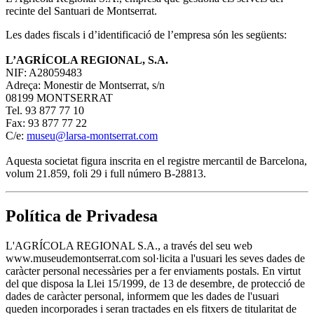
recinte del Santuari de Montserrat.
Les dades fiscals i d’identificació de l’empresa són les següents:
L’AGRÍCOLA REGIONAL, S.A.
NIF: A28059483
Adreça: Monestir de Montserrat, s/n
08199 MONTSERRAT
Tel. 93 877 77 10
Fax: 93 877 77 22
C/e:
museu@larsa-montserrat.com
Aquesta societat figura inscrita en el registre mercantil de Barcelona,
volum 21.859, foli 29 i full número B-28813.
Política de Privadesa
L'AGRÍCOLA REGIONAL S.A., a través del seu web
www.museudemontserrat.com sol·licita a l'usuari les seves dades de
caràcter personal necessàries per a fer enviaments postals. En virtut
del que disposa la Llei 15/1999, de 13 de desembre, de protecció de
dades de caràcter personal, informem que les dades de l'usuari
queden incorporades i seran tractades en els fitxers de titularitat de