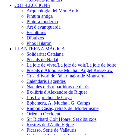
COL·LECCIONS
Arqueologia del Món Antic
Pintura antiga
Pintura moderna
Art d'avantguarda
Escultures
Dibuixos
Phos Hilaron
LLANTERNA MÀGICA
Solidaritat Catalana
Postals de Nadal
La joie de vivre/La joie de voir/La joie de boire
Postals d'Alphonse Mucha i Angel Kieszkow
Crist d’ivori de l’altar major de Montserrat
Calendaris i agendes
Nadales dels repartidors de diaris
Ex-libris d'Alexandre de Riquer
Los Caprichos de Goya
Ephemera, A. Mucha i G. Camps
Ramon Casas, retrats del Modernisme
Orient a Occident
Sir Richard Colt Hoare. Set dibuixos
Rostres de l'Antic Egipte
Picasso. Sèrie de Vallauris