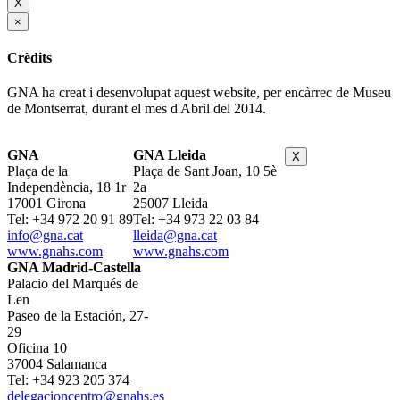
X
×
Crèdits
GNA ha creat i desenvolupat aquest website, per encàrrec de Museu
de Montserrat, durant el mes d'Abril del 2014.
GNA
GNA Lleida
X
Plaça de la
Plaça de Sant Joan, 10 5è
Independència, 18 1r
2a
17001 Girona
25007 Lleida
Tel: +34 972 20 91 89
Tel: +34 973 22 03 84
info@gna.cat
lleida@gna.cat
www.gnahs.com
www.gnahs.com
GNA Madrid-Castella
Palacio del Marqués de
Len
Paseo de la Estación, 27-
29
Oficina 10
37004 Salamanca
Tel: +34 923 205 374
delegacioncentro@gnahs.es