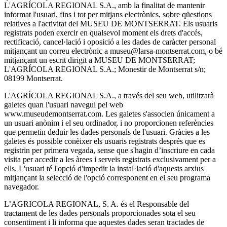
L'AGRÍCOLA REGIONAL S.A., amb la finalitat de mantenir
informat l'usuari, fins i tot per mitjans electrònics, sobre qüestions
relatives a l'activitat del MUSEU DE MONTSERRAT. Els usuaris
registrats poden exercir en qualsevol moment els drets d'accés,
rectificació, cancel·lació i oposició a les dades de caràcter personal
mitjançant un correu electrònic a museu@larsa-montserrat.com, o bé
mitjançant un escrit dirigit a MUSEU DE MONTSERRAT;
L'AGRÍCOLA REGIONAL S.A.; Monestir de Montserrat s/n;
08199 Montserrat.
L'AGRÍCOLA REGIONAL S.A., a través del seu web, utilitzarà
galetes quan l'usuari navegui pel web
www.museudemontserrat.com. Les galetes s'associen únicament a
un usuari anònim i el seu ordinador, i no proporcionen referències
que permetin deduir les dades personals de l'usuari. Gràcies a les
galetes és possible conèixer els usuaris registrats després que es
registrin per primera vegada, sense que s'hagin d’inscriure en cada
visita per accedir a les àrees i serveis registrats exclusivament per a
ells. L'usuari té l'opció d'impedir la instal·lació d'aquests arxius
mitjançant la selecció de l'opció corresponent en el seu programa
navegador.
L’AGRICOLA REGIONAL, S. A. és el Responsable del
tractament de les dades personals proporcionades sota el seu
consentiment i li informa que aquestes dades seran tractades de