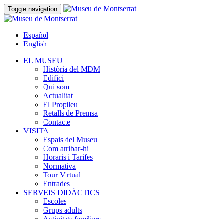
Toggle navigation
Español
English
EL MUSEU
Història del MDM
Edifici
Qui som
Actualitat
El Propileu
Retalls de Premsa
Contacte
VISITA
Espais del Museu
Com arribar-hi
Horaris i Tarifes
Normativa
Tour Virtual
Entrades
SERVEIS DIDÀCTICS
Escoles
Grups adults
Activitats familiars