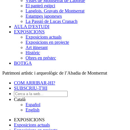
Vistes de Montserrat de Laborde
El panteó egipci
Langlois. Gravats de Montserrat
Estampes japoneses
La Passió de Lucas Cranach
AULA D'ESTUDI
EXPOSICIONS
Exposicions actuals
Exposicions en projecte
Art itinerant
Històric
Obres en préstec
BOTIGA
Patrimoni artístic i arqueològic de l’Abadia de Montserrat
COM ARRIBAR-HI?
SUBSCRIU-T'HI
Català
Español
English
EXPOSICIONS
Exposicions actuals