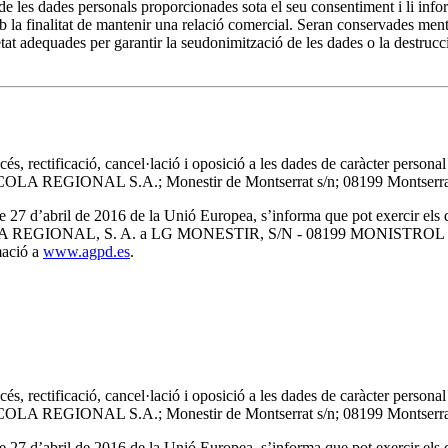
 dades personals proporcionades sota el seu consentiment i li inform
la finalitat de mantenir una relació comercial. Seran conservades mentre 
at adequades per garantir la seudonimització de les dades o la destrucci
ccés, rectificació, cancel·lació i oposició a les dades de caràcter perso
LA REGIONAL S.A.; Monestir de Montserrat s/n; 08199 Montserra
’abril de 2016 de la Unió Europea, s’informa que pot exercir els drets 
 a L’AGRICOLA REGIONAL, S. A. a LG MONESTIR, S/N - 08199 MO
mació a
www.agpd.es
.
ccés, rectificació, cancel·lació i oposició a les dades de caràcter perso
LA REGIONAL S.A.; Monestir de Montserrat s/n; 08199 Montserra
’abril de 2016 de la Unió Europea, s’informa que pot exercir els drets 