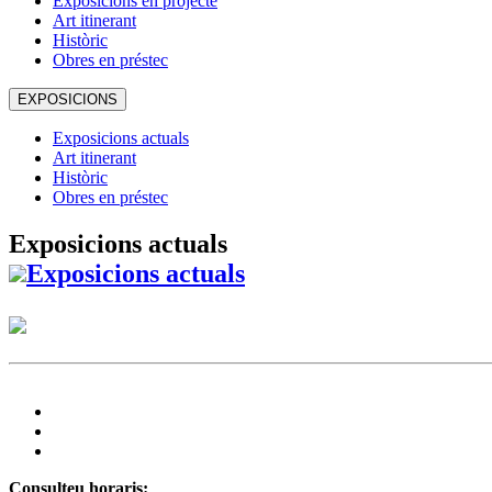
Exposicions en projecte
Art itinerant
Històric
Obres en préstec
EXPOSICIONS
Exposicions actuals
Art itinerant
Històric
Obres en préstec
Exposicions actuals
Exposicions actuals
Consulteu horaris: