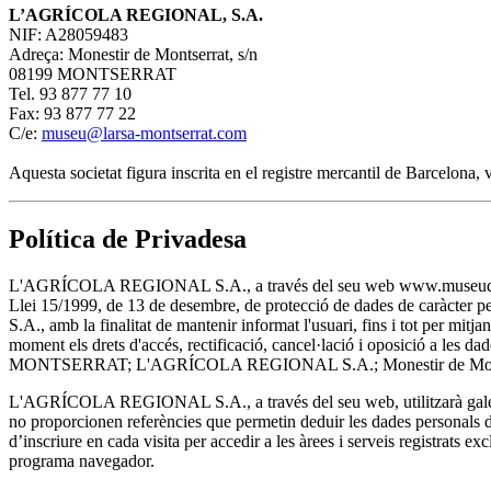
L’AGRÍCOLA REGIONAL, S.A.
NIF: A28059483
Adreça: Monestir de Montserrat, s/n
08199 MONTSERRAT
Tel. 93 877 77 10
Fax: 93 877 77 22
C/e:
museu@larsa-montserrat.com
Aquesta societat figura inscrita en el registre mercantil de Barcelona
Política de Privadesa
L'AGRÍCOLA REGIONAL S.A., a través del seu web www.museudemontserra
Llei 15/1999, de 13 de desembre, de protecció de dades de caràcter 
S.A., amb la finalitat de mantenir informat l'usuari, fins i tot per m
moment els drets d'accés, rectificació, cancel·lació i oposició a les
MONTSERRAT; L'AGRÍCOLA REGIONAL S.A.; Monestir de Montser
L'AGRÍCOLA REGIONAL S.A., a través del seu web, utilitzarà galetes
no proporcionen referències que permetin deduir les dades personals de 
d’inscriure en cada visita per accedir a les àrees i serveis registrats ex
programa navegador.