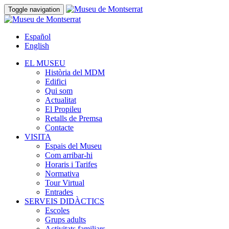
Toggle navigation
Español
English
EL MUSEU
Història del MDM
Edifici
Qui som
Actualitat
El Propileu
Retalls de Premsa
Contacte
VISITA
Espais del Museu
Com arribar-hi
Horaris i Tarifes
Normativa
Tour Virtual
Entrades
SERVEIS DIDÀCTICS
Escoles
Grups adults
Activitats familiars