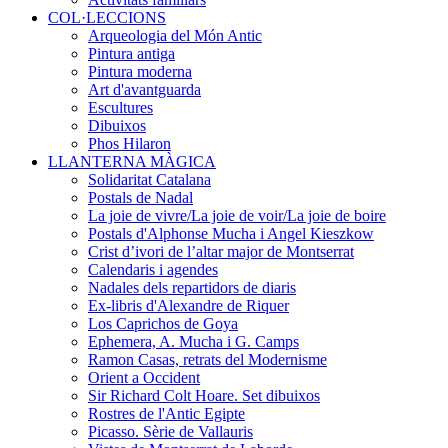
COL·LECCIONS
Arqueologia del Món Antic
Pintura antiga
Pintura moderna
Art d'avantguarda
Escultures
Dibuixos
Phos Hilaron
LLANTERNA MÀGICA
Solidaritat Catalana
Postals de Nadal
La joie de vivre/La joie de voir/La joie de boire
Postals d'Alphonse Mucha i Angel Kieszkow
Crist d’ivori de l’altar major de Montserrat
Calendaris i agendes
Nadales dels repartidors de diaris
Ex-libris d'Alexandre de Riquer
Los Caprichos de Goya
Ephemera, A. Mucha i G. Camps
Ramon Casas, retrats del Modernisme
Orient a Occident
Sir Richard Colt Hoare. Set dibuixos
Rostres de l'Antic Egipte
Picasso. Sèrie de Vallauris