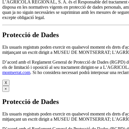
L’AGRICOLA REGIONAL, S. A. és el Responsable del tractament de les
disposa en les normatives vigents en protecció de dades personals, amb 
quan ja no siguin necessàries se suprimiran amb les mesures de seguret
excepte obligació legal.
Protecció de Dades
Els usuaris registrats poden exercir en qualsevol moment els drets d'a
mitjançant un escrit dirigit a MUSEU DE MONTSERRAT; L'AGRÍCO
D’acord amb el Reglament General de Protecció de Dades (RGPD) de 27 d
els de limitació i oposició al seu tractament dirigint-se
montserrat.com
. Si ho considera necessari podrà interposar una recla
X
×
Protecció de Dades
Els usuaris registrats poden exercir en qualsevol moment els drets d'a
mitjançant un escrit dirigit a MUSEU DE MONTSERRAT; L'AGRÍCO
D’acord amb el Reglament General de Protecció de Dades (RGPD) de 27 d