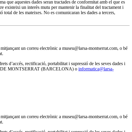
a que aquestes dades seran tractades de conformitat amb el que es
existeixi un interès mutu per mantenir la finalitat del tractament i
ó total de les mateixes. No es comunicaran les dades a tercers,
nal mitjançant un correu electrònic a museu@larsa-montserrat.com, o bé
t.
d’accés, rectificació, portabilitat i supressió de les seves dades i
NISTROL DE MONTSERRAT (BARCELONA) o
informatica@larsa-
nal mitjançant un correu electrònic a museu@larsa-montserrat.com, o bé
t.
d’accés, rectificació, portabilitat i supressió de les seves dades i