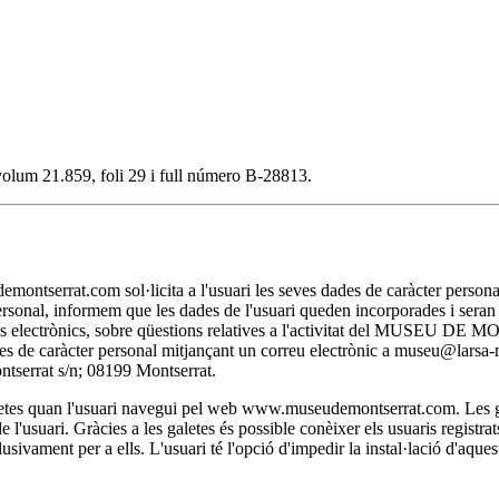
, volum 21.859, foli 29 i full número B-28813.
t.com sol·licita a l'usuari les seves dades de caràcter personal nec
personal, informem que les dades de l'usuari queden incorporades i se
itjans electrònics, sobre qüestions relatives a l'activitat del MUSEU D
 dades de caràcter personal mitjançant un correu electrònic a museu@lar
rat s/n; 08199 Montserrat.
 quan l'usuari navegui pel web www.museudemontserrat.com. Les galet
l'usuari. Gràcies a les galetes és possible conèixer els usuaris registra
clusivament per a ells. L'usuari té l'opció d'impedir la instal·lació d'aqu