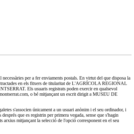
essàries per a fer enviaments postals. En virtut del que disposa la
ran tractades en els fitxers de titularitat de L'AGRÍCOLA REGIONAL
E MONTSERRAT. Els usuaris registrats poden exercir en qualsevol
sa-montserrat.com, o bé mitjançant un escrit dirigit a MUSEU DE
es s'associen únicament a un usuari anònim i el seu ordinador, i
ts després que es registrin per primera vegada, sense que s'hagin
ests arxius mitjançant la selecció de l'opció corresponent en el seu