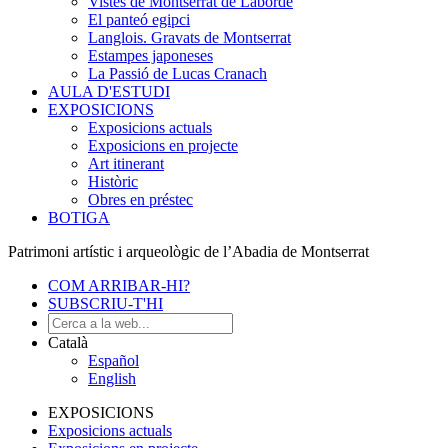
Vistes de Montserrat de Laborde
El panteó egipci
Langlois. Gravats de Montserrat
Estampes japoneses
La Passió de Lucas Cranach
AULA D'ESTUDI
EXPOSICIONS
Exposicions actuals
Exposicions en projecte
Art itinerant
Històric
Obres en préstec
BOTIGA
Patrimoni artístic i arqueològic de l’Abadia de Montserrat
COM ARRIBAR-HI?
SUBSCRIU-T'HI
Català
Español
English
EXPOSICIONS
Exposicions actuals