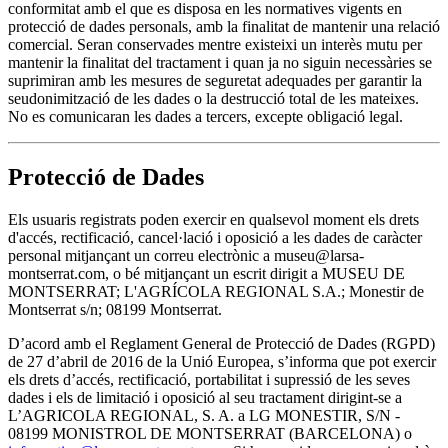
conformitat amb el que es disposa en les normatives vigents en
protecció de dades personals, amb la finalitat de mantenir una relació
comercial. Seran conservades mentre existeixi un interès mutu per
mantenir la finalitat del tractament i quan ja no siguin necessàries se
suprimiran amb les mesures de seguretat adequades per garantir la
seudonimització de les dades o la destrucció total de les mateixes.
No es comunicaran les dades a tercers, excepte obligació legal.
Protecció de Dades
Els usuaris registrats poden exercir en qualsevol moment els drets
d'accés, rectificació, cancel·lació i oposició a les dades de caràcter
personal mitjançant un correu electrònic a museu@larsa-
montserrat.com, o bé mitjançant un escrit dirigit a MUSEU DE
MONTSERRAT; L'AGRÍCOLA REGIONAL S.A.; Monestir de
Montserrat s/n; 08199 Montserrat.
D’acord amb el Reglament General de Protecció de Dades (RGPD)
de 27 d’abril de 2016 de la Unió Europea, s’informa que pot exercir
els drets d’accés, rectificació, portabilitat i supressió de les seves
dades i els de limitació i oposició al seu tractament dirigint-se a
L’AGRICOLA REGIONAL, S. A. a LG MONESTIR, S/N -
08199 MONISTROL DE MONTSERRAT (BARCELONA) o