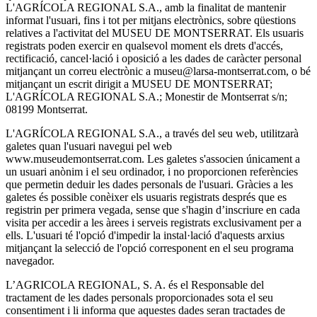
L'AGRÍCOLA REGIONAL S.A., amb la finalitat de mantenir
informat l'usuari, fins i tot per mitjans electrònics, sobre qüestions
relatives a l'activitat del MUSEU DE MONTSERRAT. Els usuaris
registrats poden exercir en qualsevol moment els drets d'accés,
rectificació, cancel·lació i oposició a les dades de caràcter personal
mitjançant un correu electrònic a museu@larsa-montserrat.com, o bé
mitjançant un escrit dirigit a MUSEU DE MONTSERRAT;
L'AGRÍCOLA REGIONAL S.A.; Monestir de Montserrat s/n;
08199 Montserrat.
L'AGRÍCOLA REGIONAL S.A., a través del seu web, utilitzarà
galetes quan l'usuari navegui pel web
www.museudemontserrat.com. Les galetes s'associen únicament a
un usuari anònim i el seu ordinador, i no proporcionen referències
que permetin deduir les dades personals de l'usuari. Gràcies a les
galetes és possible conèixer els usuaris registrats després que es
registrin per primera vegada, sense que s'hagin d’inscriure en cada
visita per accedir a les àrees i serveis registrats exclusivament per a
ells. L'usuari té l'opció d'impedir la instal·lació d'aquests arxius
mitjançant la selecció de l'opció corresponent en el seu programa
navegador.
L’AGRICOLA REGIONAL, S. A. és el Responsable del
tractament de les dades personals proporcionades sota el seu
consentiment i li informa que aquestes dades seran tractades de