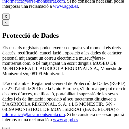
informatica@larsa-montserrat.com
. Si ho considera necessari podrà
interposar una reclamació a
www.agpd.es
.
X
×
Protecció de Dades
Els usuaris registrats poden exercir en qualsevol moment els drets
d'accés, rectificació, cancel·lació i oposició a les dades de caràcter
personal mitjançant un correu electrònic a museu@larsa-
montserrat.com, o bé mitjançant un escrit dirigit a MUSEU DE
MONTSERRAT; L'AGRÍCOLA REGIONAL S.A.; Monestir de
Montserrat s/n; 08199 Montserrat.
D’acord amb el Reglament General de Protecció de Dades (RGPD)
de 27 d’abril de 2016 de la Unió Europea, s’informa que pot exercir
els drets d’accés, rectificació, portabilitat i supressió de les seves
dades i els de limitació i oposició al seu tractament dirigint-se a
L’AGRICOLA REGIONAL, S. A. a LG MONESTIR, S/N -
08199 MONISTROL DE MONTSERRAT (BARCELONA) o
informatica@larsa-montserrat.com
. Si ho considera necessari podrà
interposar una reclamació a
www.agpd.es
.