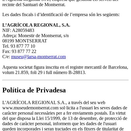
recinte del Santuari de Montserrat.
Les dades fiscals i d’identificació de l’empresa són les següents:
L’AGRÍCOLA REGIONAL, S.A.
NIF: A28059483
Adreça: Monestir de Montserrat, s/n
08199 MONTSERRAT
Tel. 93 877 77 10
Fax: 93 877 77 22
C/e:
museu@larsa-montserrat.com
Aquesta societat figura inscrita en el registre mercantil de Barcelona,
volum 21.859, foli 29 i full número B-28813.
Política de Privadesa
L'AGRÍCOLA REGIONAL S.A., a través del seu web
www.museudemontserrat.com sol·licita a l'usuari les seves dades de
caràcter personal necessàries per a fer enviaments postals. En virtut
del que disposa la Llei 15/1999, de 13 de desembre, de protecció de
dades de caràcter personal, informem que les dades de l'usuari
queden incorporades i seran tractades en els fitxers de titularitat de