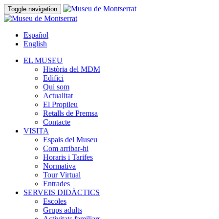
Toggle navigation
Español
English
EL MUSEU
Història del MDM
Edifici
Qui som
Actualitat
El Propileu
Retalls de Premsa
Contacte
VISITA
Espais del Museu
Com arribar-hi
Horaris i Tarifes
Normativa
Tour Virtual
Entrades
SERVEIS DIDÀCTICS
Escoles
Grups adults
Activitats familiars