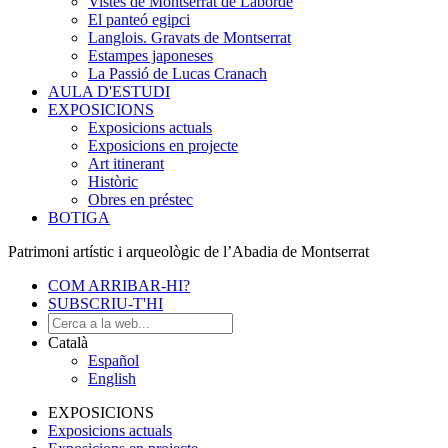
Vistes de Montserrat de Laborde
El panteó egipci
Langlois. Gravats de Montserrat
Estampes japoneses
La Passió de Lucas Cranach
AULA D'ESTUDI
EXPOSICIONS
Exposicions actuals
Exposicions en projecte
Art itinerant
Històric
Obres en préstec
BOTIGA
Patrimoni artístic i arqueològic de l’Abadia de Montserrat
COM ARRIBAR-HI?
SUBSCRIU-T'HI
Català
Español
English
EXPOSICIONS
Exposicions actuals