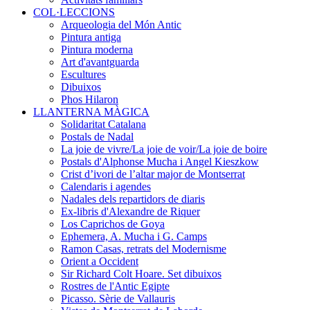
COL·LECCIONS
Arqueologia del Món Antic
Pintura antiga
Pintura moderna
Art d'avantguarda
Escultures
Dibuixos
Phos Hilaron
LLANTERNA MÀGICA
Solidaritat Catalana
Postals de Nadal
La joie de vivre/La joie de voir/La joie de boire
Postals d'Alphonse Mucha i Angel Kieszkow
Crist d’ivori de l’altar major de Montserrat
Calendaris i agendes
Nadales dels repartidors de diaris
Ex-libris d'Alexandre de Riquer
Los Caprichos de Goya
Ephemera, A. Mucha i G. Camps
Ramon Casas, retrats del Modernisme
Orient a Occident
Sir Richard Colt Hoare. Set dibuixos
Rostres de l'Antic Egipte
Picasso. Sèrie de Vallauris