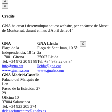
X
×
Crèdits
GNA ha creat i desenvolupat aquest website, per encàrrec de Museu
de Montserrat, durant el mes d'Abril del 2014.
GNA
GNA Lleida
X
Plaça de la
Plaça de Sant Joan, 10 5è
Independència, 18 1r
2a
17001 Girona
25007 Lleida
Tel: +34 972 20 91 89
Tel: +34 973 22 03 84
info@gna.cat
lleida@gna.cat
www.gnahs.com
www.gnahs.com
GNA Madrid-Castella
Palacio del Marqués de
Len
Paseo de la Estación, 27-
29
Oficina 10
37004 Salamanca
Tel: +34 923 205 374
delegacioncentro@gnahs.es