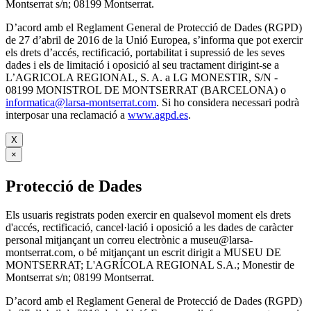
Montserrat s/n; 08199 Montserrat.
D’acord amb el Reglament General de Protecció de Dades (RGPD)
de 27 d’abril de 2016 de la Unió Europea, s’informa que pot exercir
els drets d’accés, rectificació, portabilitat i supressió de les seves
dades i els de limitació i oposició al seu tractament dirigint-se a
L’AGRICOLA REGIONAL, S. A. a LG MONESTIR, S/N -
08199 MONISTROL DE MONTSERRAT (BARCELONA) o
informatica@larsa-montserrat.com
. Si ho considera necessari podrà
interposar una reclamació a
www.agpd.es
.
X
×
Protecció de Dades
Els usuaris registrats poden exercir en qualsevol moment els drets
d'accés, rectificació, cancel·lació i oposició a les dades de caràcter
personal mitjançant un correu electrònic a museu@larsa-
montserrat.com, o bé mitjançant un escrit dirigit a MUSEU DE
MONTSERRAT; L'AGRÍCOLA REGIONAL S.A.; Monestir de
Montserrat s/n; 08199 Montserrat.
D’acord amb el Reglament General de Protecció de Dades (RGPD)