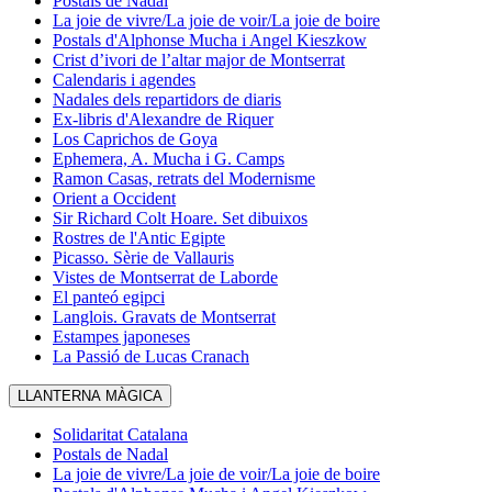
Postals de Nadal
La joie de vivre/La joie de voir/La joie de boire
Postals d'Alphonse Mucha i Angel Kieszkow
Crist d’ivori de l’altar major de Montserrat
Calendaris i agendes
Nadales dels repartidors de diaris
Ex-libris d'Alexandre de Riquer
Los Caprichos de Goya
Ephemera, A. Mucha i G. Camps
Ramon Casas, retrats del Modernisme
Orient a Occident
Sir Richard Colt Hoare. Set dibuixos
Rostres de l'Antic Egipte
Picasso. Sèrie de Vallauris
Vistes de Montserrat de Laborde
El panteó egipci
Langlois. Gravats de Montserrat
Estampes japoneses
La Passió de Lucas Cranach
LLANTERNA MÀGICA
Solidaritat Catalana
Postals de Nadal
La joie de vivre/La joie de voir/La joie de boire