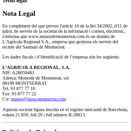
Textos legals
Nota Legal
En compliment del que preveu l'article 10 de la llei 34/2002, d'11 de
juliol, de serveis de la societat de la informació i comerç electrònic,
s'informa que www.museudemontserrat.com és un domini de
L'Agrícola Regional S.A., empresa que gestiona els serveis del
recinte del Santuari de Montserrat.
Les dades fiscals i d’identificació de l’empresa són les següents:
L’AGRÍCOLA REGIONAL, S.A.
NIF: A28059483
Adreça: Monestir de Montserrat, s/n
08199 MONTSERRAT
Tel. 93 877 77 10
Fax: 93 877 77 22
C/e:
museu@larsa-montserrat.com
Aquesta societat figura inscrita en el registre mercantil de Barcelona,
volum 21.859, foli 29 i full número B-28813.