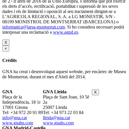
de 27 d’abril de 2016 de la Unió Europea, s’informa que pot exercir
els drets d’accés, rectificació, portabilitat i supressió de les seves
dades i els de limitació i oposició al seu tractament dirigint-se a
L’AGRICOLA REGIONAL, S. A. a LG MONESTIR, S/N -
08199 MONISTROL DE MONTSERRAT (BARCELONA) o
informatica@larsa-montserrat.com
. Si ho considera necessari podrà
interposar una reclamació a
www.agpd.es
.
X
×
Crèdits
GNA ha creat i desenvolupat aquest website, per encàrrec de Museu
de Montserrat, durant el mes d'Abril del 2014.
GNA
GNA Lleida
X
Plaça de la
Plaça de Sant Joan, 10 5è
Independència, 18 1r
2a
17001 Girona
25007 Lleida
Tel: +34 972 20 91 89
Tel: +34 973 22 03 84
info@gna.cat
lleida@gna.cat
www.gnahs.com
www.gnahs.com
GNA Madrid-Castella