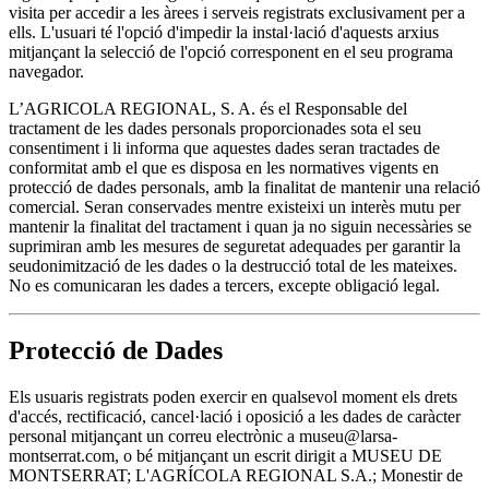
visita per accedir a les àrees i serveis registrats exclusivament per a
ells. L'usuari té l'opció d'impedir la instal·lació d'aquests arxius
mitjançant la selecció de l'opció corresponent en el seu programa
navegador.
L’AGRICOLA REGIONAL, S. A. és el Responsable del
tractament de les dades personals proporcionades sota el seu
consentiment i li informa que aquestes dades seran tractades de
conformitat amb el que es disposa en les normatives vigents en
protecció de dades personals, amb la finalitat de mantenir una relació
comercial. Seran conservades mentre existeixi un interès mutu per
mantenir la finalitat del tractament i quan ja no siguin necessàries se
suprimiran amb les mesures de seguretat adequades per garantir la
seudonimització de les dades o la destrucció total de les mateixes.
No es comunicaran les dades a tercers, excepte obligació legal.
Protecció de Dades
Els usuaris registrats poden exercir en qualsevol moment els drets
d'accés, rectificació, cancel·lació i oposició a les dades de caràcter
personal mitjançant un correu electrònic a museu@larsa-
montserrat.com, o bé mitjançant un escrit dirigit a MUSEU DE
MONTSERRAT; L'AGRÍCOLA REGIONAL S.A.; Monestir de