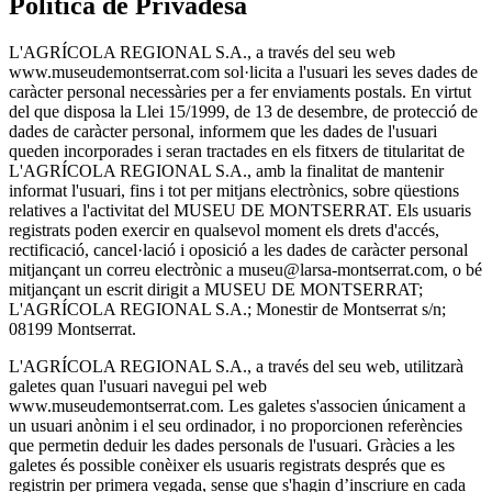
Política de Privadesa
L'AGRÍCOLA REGIONAL S.A., a través del seu web
www.museudemontserrat.com sol·licita a l'usuari les seves dades de
caràcter personal necessàries per a fer enviaments postals. En virtut
del que disposa la Llei 15/1999, de 13 de desembre, de protecció de
dades de caràcter personal, informem que les dades de l'usuari
queden incorporades i seran tractades en els fitxers de titularitat de
L'AGRÍCOLA REGIONAL S.A., amb la finalitat de mantenir
informat l'usuari, fins i tot per mitjans electrònics, sobre qüestions
relatives a l'activitat del MUSEU DE MONTSERRAT. Els usuaris
registrats poden exercir en qualsevol moment els drets d'accés,
rectificació, cancel·lació i oposició a les dades de caràcter personal
mitjançant un correu electrònic a museu@larsa-montserrat.com, o bé
mitjançant un escrit dirigit a MUSEU DE MONTSERRAT;
L'AGRÍCOLA REGIONAL S.A.; Monestir de Montserrat s/n;
08199 Montserrat.
L'AGRÍCOLA REGIONAL S.A., a través del seu web, utilitzarà
galetes quan l'usuari navegui pel web
www.museudemontserrat.com. Les galetes s'associen únicament a
un usuari anònim i el seu ordinador, i no proporcionen referències
que permetin deduir les dades personals de l'usuari. Gràcies a les
galetes és possible conèixer els usuaris registrats després que es
registrin per primera vegada, sense que s'hagin d’inscriure en cada