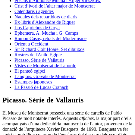
Postals d'Alphonse Mucha i Angel Kieszkow
Crist d’ivori de l’altar major de Montserrat
Calendaris i agendes
Nadales dels repartidors de diaris
Ex-libris d'Alexandre de Riquer
Los Caprichos de Goya
Ephemera, A. Mucha i G. Camps
Ramon Casas, retrats del Modernisme
Orient a Occident
Sir Richard Colt Hoare. Set dibuixos
Rostres de l'Antic Egipte
Picasso. Sèrie de Vallauris
Vistes de Montserrat de Laborde
El panteó egipci
Langlois. Gravats de Montserrat
Estampes japoneses
La Passió de Lucas Cranach
Picasso. Sèrie de Vallauris
El Museu de Montserrat posseeix una sèrie de cartells de Pablo
Picasso de molt notable interès. Aquests
affiches
, la major part d’ells
acompanyats d’una dedicatòria manuscrita de l’autor, provenen de la
donació de l’arquitecte Xavier Busquets, de 1990. Busquets va fer
amistat amb Picasso arran de l’encàrrec del disseny dels esgrafiats