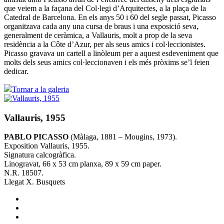
que veiem a la façana del Col·legi d’Arquitectes, a la plaça de la
Catedral de Barcelona. En els anys 50 i 60 del segle passat, Picasso
organitzava cada any una cursa de braus i una exposició seva,
generalment de ceràmica, a Vallauris, molt a prop de la seva
residència a la Côte d’Azur, per als seus amics i col·leccionistes.
Picasso gravava un cartell a linòleum per a aquest esdeveniment que
molts dels seus amics col·leccionaven i els més pròxims se’l feien
dedicar.
Tornar a la galeria
Vallauris, 1955
PABLO PICASSO
(Màlaga, 1881 – Mougins, 1973).
Exposition Vallauris, 1955.
Signatura calcogràfica.
Linogravat, 66 x 53 cm planxa, 89 x 59 cm paper.
N.R. 18507.
Llegat X. Busquets