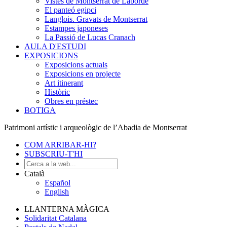
Vistes de Montserrat de Laborde
El panteó egipci
Langlois. Gravats de Montserrat
Estampes japoneses
La Passió de Lucas Cranach
AULA D'ESTUDI
EXPOSICIONS
Exposicions actuals
Exposicions en projecte
Art itinerant
Històric
Obres en préstec
BOTIGA
Patrimoni artístic i arqueològic de l’Abadia de Montserrat
COM ARRIBAR-HI?
SUBSCRIU-T'HI
Català
Español
English
LLANTERNA MÀGICA
Solidaritat Catalana