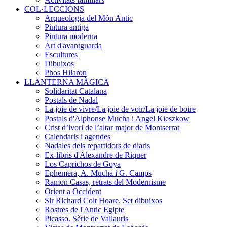
COL·LECCIONS
Arqueologia del Món Antic
Pintura antiga
Pintura moderna
Art d'avantguarda
Escultures
Dibuixos
Phos Hilaron
LLANTERNA MÀGICA
Solidaritat Catalana
Postals de Nadal
La joie de vivre/La joie de voir/La joie de boire
Postals d'Alphonse Mucha i Angel Kieszkow
Crist d’ivori de l’altar major de Montserrat
Calendaris i agendes
Nadales dels repartidors de diaris
Ex-libris d'Alexandre de Riquer
Los Caprichos de Goya
Ephemera, A. Mucha i G. Camps
Ramon Casas, retrats del Modernisme
Orient a Occident
Sir Richard Colt Hoare. Set dibuixos
Rostres de l'Antic Egipte
Picasso. Sèrie de Vallauris