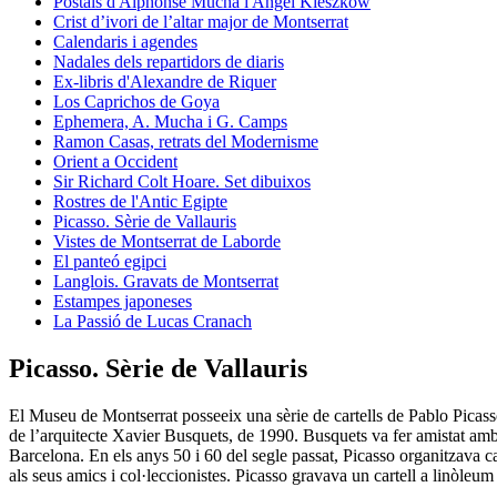
Postals d'Alphonse Mucha i Angel Kieszkow
Crist d’ivori de l’altar major de Montserrat
Calendaris i agendes
Nadales dels repartidors de diaris
Ex-libris d'Alexandre de Riquer
Los Caprichos de Goya
Ephemera, A. Mucha i G. Camps
Ramon Casas, retrats del Modernisme
Orient a Occident
Sir Richard Colt Hoare. Set dibuixos
Rostres de l'Antic Egipte
Picasso. Sèrie de Vallauris
Vistes de Montserrat de Laborde
El panteó egipci
Langlois. Gravats de Montserrat
Estampes japoneses
La Passió de Lucas Cranach
Picasso. Sèrie de Vallauris
El Museu de Montserrat posseeix una sèrie de cartells de Pablo Picass
de l’arquitecte Xavier Busquets, de 1990. Busquets va fer amistat amb P
Barcelona. En els anys 50 i 60 del segle passat, Picasso organitzava c
als seus amics i col·leccionistes. Picasso gravava un cartell a linòleu