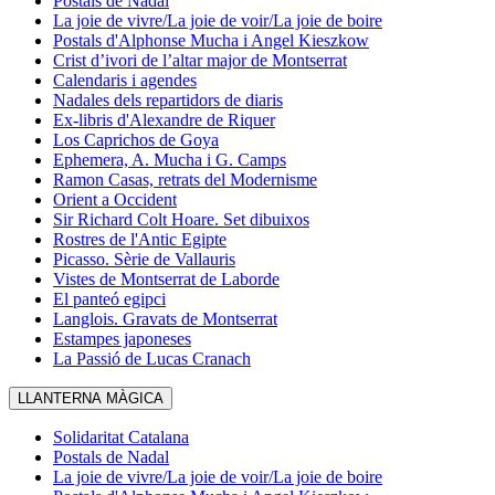
Postals de Nadal
La joie de vivre/La joie de voir/La joie de boire
Postals d'Alphonse Mucha i Angel Kieszkow
Crist d’ivori de l’altar major de Montserrat
Calendaris i agendes
Nadales dels repartidors de diaris
Ex-libris d'Alexandre de Riquer
Los Caprichos de Goya
Ephemera, A. Mucha i G. Camps
Ramon Casas, retrats del Modernisme
Orient a Occident
Sir Richard Colt Hoare. Set dibuixos
Rostres de l'Antic Egipte
Picasso. Sèrie de Vallauris
Vistes de Montserrat de Laborde
El panteó egipci
Langlois. Gravats de Montserrat
Estampes japoneses
La Passió de Lucas Cranach
LLANTERNA MÀGICA
Solidaritat Catalana
Postals de Nadal
La joie de vivre/La joie de voir/La joie de boire