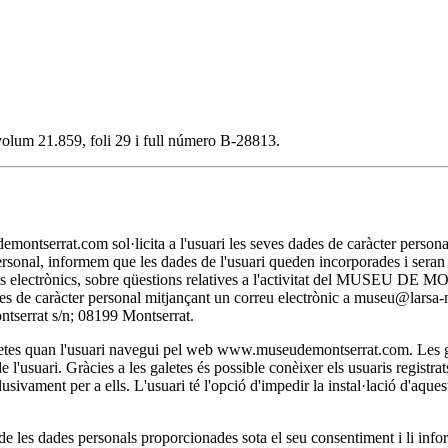
, volum 21.859, foli 29 i full número B-28813.
t.com sol·licita a l'usuari les seves dades de caràcter personal nec
personal, informem que les dades de l'usuari queden incorporades i se
itjans electrònics, sobre qüestions relatives a l'activitat del MUSEU D
 dades de caràcter personal mitjançant un correu electrònic a museu@lar
rat s/n; 08199 Montserrat.
 quan l'usuari navegui pel web www.museudemontserrat.com. Les galet
l'usuari. Gràcies a les galetes és possible conèixer els usuaris registra
clusivament per a ells. L'usuari té l'opció d'impedir la instal·lació d'aqu
 dades personals proporcionades sota el seu consentiment i li inform