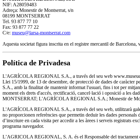
NIF: A28059483
Adreça: Monestir de Montserrat, s/n
08199 MONTSERRAT
Tel. 93 877 77 10
Fax: 93 877 77 22
C/e:
museu@larsa-montserrat.com
Aquesta societat figura inscrita en el registre mercantil de Barcelona
Política de Privadesa
L'AGRÍCOLA REGIONAL S.A., a través del seu web www.museudemontserra
Llei 15/1999, de 13 de desembre, de protecció de dades de caràcter 
S.A., amb la finalitat de mantenir informat l'usuari, fins i tot per m
moment els drets d'accés, rectificació, cancel·lació i oposició a les
MONTSERRAT; L'AGRÍCOLA REGIONAL S.A.; Monestir de Montser
L'AGRÍCOLA REGIONAL S.A., a través del seu web, utilitzarà galetes
no proporcionen referències que permetin deduir les dades personals de 
d’inscriure en cada visita per accedir a les àrees i serveis registrats ex
programa navegador.
L’AGRICOLA REGIONAL, S. A. és el Responsable del tractament de les