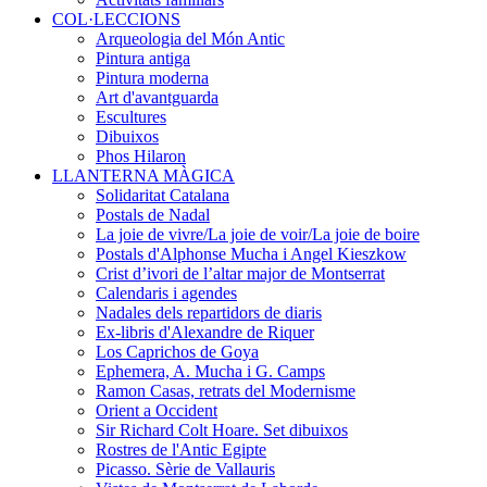
COL·LECCIONS
Arqueologia del Món Antic
Pintura antiga
Pintura moderna
Art d'avantguarda
Escultures
Dibuixos
Phos Hilaron
LLANTERNA MÀGICA
Solidaritat Catalana
Postals de Nadal
La joie de vivre/La joie de voir/La joie de boire
Postals d'Alphonse Mucha i Angel Kieszkow
Crist d’ivori de l’altar major de Montserrat
Calendaris i agendes
Nadales dels repartidors de diaris
Ex-libris d'Alexandre de Riquer
Los Caprichos de Goya
Ephemera, A. Mucha i G. Camps
Ramon Casas, retrats del Modernisme
Orient a Occident
Sir Richard Colt Hoare. Set dibuixos
Rostres de l'Antic Egipte
Picasso. Sèrie de Vallauris