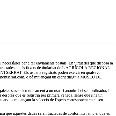
essàries per a fer enviaments postals. En virtut del que disposa la
ran tractades en els fitxers de titularitat de L'AGRÍCOLA REGIONAL
E MONTSERRAT. Els usuaris registrats poden exercir en qualsevol
sa-montserrat.com, o bé mitjançant un escrit dirigit a MUSEU DE
es s'associen únicament a un usuari anònim i el seu ordinador, i
ts després que es registrin per primera vegada, sense que s'hagin
ests arxius mitjançant la selecció de l'opció corresponent en el seu
a que aquestes dades seran tractades de conformitat amb el que es