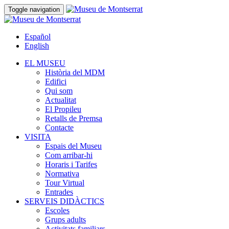
Toggle navigation
Español
English
EL MUSEU
Història del MDM
Edifici
Qui som
Actualitat
El Propileu
Retalls de Premsa
Contacte
VISITA
Espais del Museu
Com arribar-hi
Horaris i Tarifes
Normativa
Tour Virtual
Entrades
SERVEIS DIDÀCTICS
Escoles
Grups adults
Activitats familiars