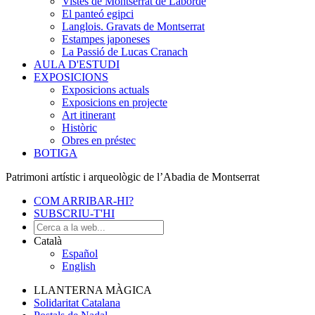
Vistes de Montserrat de Laborde
El panteó egipci
Langlois. Gravats de Montserrat
Estampes japoneses
La Passió de Lucas Cranach
AULA D'ESTUDI
EXPOSICIONS
Exposicions actuals
Exposicions en projecte
Art itinerant
Històric
Obres en préstec
BOTIGA
Patrimoni artístic i arqueològic de l’Abadia de Montserrat
COM ARRIBAR-HI?
SUBSCRIU-T'HI
Català
Español
English
LLANTERNA MÀGICA
Solidaritat Catalana