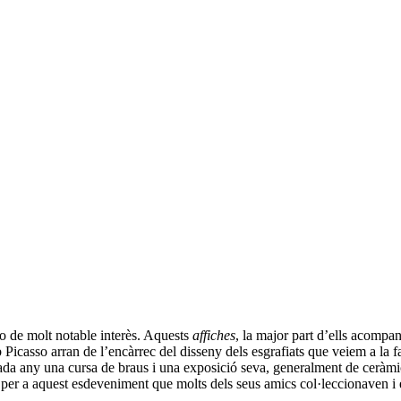
o de molt notable interès. Aquests
affiches
, la major part d’ells acompa
icasso arran de l’encàrrec del disseny dels esgrafiats que veiem a la fa
ada any una cursa de braus i una exposició seva, generalment de ceràmica
m per a aquest esdeveniment que molts dels seus amics col·leccionaven i 