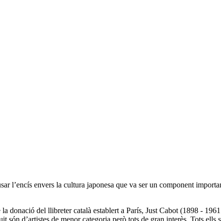
ar l’encís envers la cultura japonesa que va ser un component importan
 donació del llibreter català establert a París, Just Cabot (1898 - 1961
vuit són d’artistes de menor categoria però tots de gran interès. Tots ell