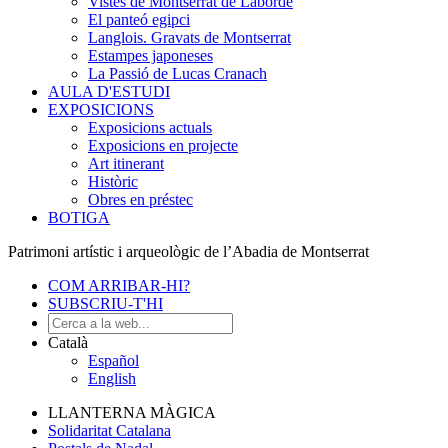
Vistes de Montserrat de Laborde
El panteó egipci
Langlois. Gravats de Montserrat
Estampes japoneses
La Passió de Lucas Cranach
AULA D'ESTUDI
EXPOSICIONS
Exposicions actuals
Exposicions en projecte
Art itinerant
Històric
Obres en préstec
BOTIGA
Patrimoni artístic i arqueològic de l’Abadia de Montserrat
COM ARRIBAR-HI?
SUBSCRIU-T'HI
Català
Español
English
LLANTERNA MÀGICA
Solidaritat Catalana