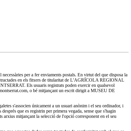
essàries per a fer enviaments postals. En virtut del que disposa la
ran tractades en els fitxers de titularitat de L'AGRÍCOLA REGIONAL
E MONTSERRAT. Els usuaris registrats poden exercir en qualsevol
sa-montserrat.com, o bé mitjançant un escrit dirigit a MUSEU DE
es s'associen únicament a un usuari anònim i el seu ordinador, i
ts després que es registrin per primera vegada, sense que s'hagin
ests arxius mitjançant la selecció de l'opció corresponent en el seu