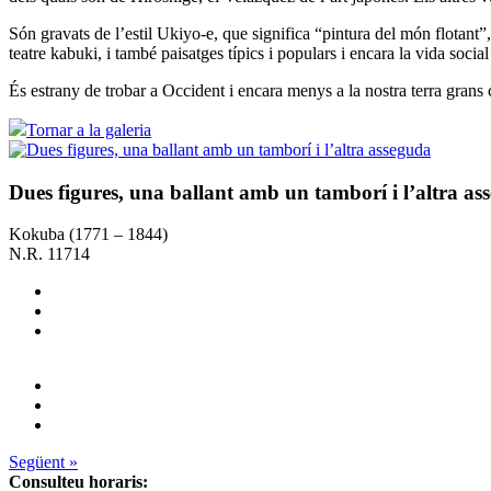
Són gravats de l’estil Ukiyo-e, que significa “pintura del món flotant
teatre kabuki, i també paisatges típics i populars i encara la vida socia
És estrany de trobar a Occident i encara menys a la nostra terra grans
Tornar a la galeria
Dues figures, una ballant amb un tamborí i l’altra as
Kokuba (1771 – 1844)
N.R. 11714
Següent »
Consulteu horaris: