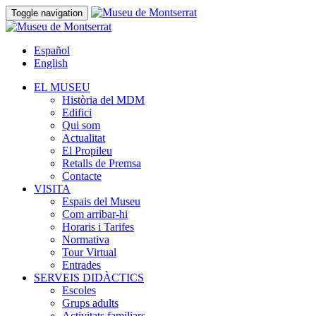
Toggle navigation
Español
English
EL MUSEU
Història del MDM
Edifici
Qui som
Actualitat
El Propileu
Retalls de Premsa
Contacte
VISITA
Espais del Museu
Com arribar-hi
Horaris i Tarifes
Normativa
Tour Virtual
Entrades
SERVEIS DIDÀCTICS
Escoles
Grups adults
Activitats familiars