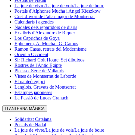
Postals de Nadal
La joie de vivre/La joie de voir/La joie de boire
Postals d'Alphonse Mucha i Angel Kieszkow
Crist d’ivori de l’altar major de Montserrat
Calendaris i agendes
Nadales dels repartidors de diaris
Ex-libris d'Alexandre de Riquer
Los Caprichos de Goya
Ephemera, A. Mucha i G. Camps
Ramon Casas, retrats del Modernisme
Orient a Occident
Sir Richard Colt Hoare. Set dibuixos
Rostres de l'Antic Egipte
Picasso. Sèrie de Vallauris
Vistes de Montserrat de Laborde
El panteó egipci
Langlois. Gravats de Montserrat
Estampes japoneses
La Passió de Lucas Cranach
LLANTERNA MÀGICA
Solidaritat Catalana
Postals de Nadal
La joie de vivre/La joie de voir/La joie de boire