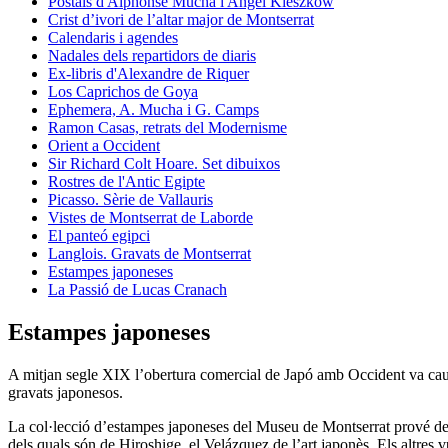
Postals d'Alphonse Mucha i Angel Kieszkow
Crist d’ivori de l’altar major de Montserrat
Calendaris i agendes
Nadales dels repartidors de diaris
Ex-libris d'Alexandre de Riquer
Los Caprichos de Goya
Ephemera, A. Mucha i G. Camps
Ramon Casas, retrats del Modernisme
Orient a Occident
Sir Richard Colt Hoare. Set dibuixos
Rostres de l'Antic Egipte
Picasso. Sèrie de Vallauris
Vistes de Montserrat de Laborde
El panteó egipci
Langlois. Gravats de Montserrat
Estampes japoneses
La Passió de Lucas Cranach
Estampes japoneses
A mitjan segle XIX l’obertura comercial de Japó amb Occident va caus
gravats japonesos.
La col·lecció d’estampes japoneses del Museu de Montserrat prové de la
dels quals són de Hiroshige, el Velázquez de l’art japonès. Els altres 