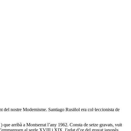
t del nostre Modernisme. Santiago Rusiñol era col·leccionista de
 ) que arribà a Montserrat l’any 1962. Consta de setze gravats, vuit
s s’emmarquen al segle XVIII i XIX, l’edat d’or del gravat japonès.