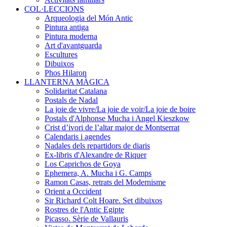
COL·LECCIONS
Arqueologia del Món Antic
Pintura antiga
Pintura moderna
Art d'avantguarda
Escultures
Dibuixos
Phos Hilaron
LLANTERNA MÀGICA
Solidaritat Catalana
Postals de Nadal
La joie de vivre/La joie de voir/La joie de boire
Postals d'Alphonse Mucha i Angel Kieszkow
Crist d’ivori de l’altar major de Montserrat
Calendaris i agendes
Nadales dels repartidors de diaris
Ex-libris d'Alexandre de Riquer
Los Caprichos de Goya
Ephemera, A. Mucha i G. Camps
Ramon Casas, retrats del Modernisme
Orient a Occident
Sir Richard Colt Hoare. Set dibuixos
Rostres de l'Antic Egipte
Picasso. Sèrie de Vallauris