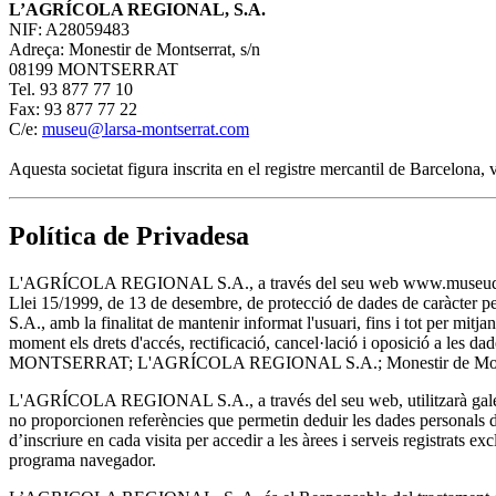
L’AGRÍCOLA REGIONAL, S.A.
NIF: A28059483
Adreça: Monestir de Montserrat, s/n
08199 MONTSERRAT
Tel. 93 877 77 10
Fax: 93 877 77 22
C/e:
museu@larsa-montserrat.com
Aquesta societat figura inscrita en el registre mercantil de Barcelona
Política de Privadesa
L'AGRÍCOLA REGIONAL S.A., a través del seu web www.museudemontserra
Llei 15/1999, de 13 de desembre, de protecció de dades de caràcter 
S.A., amb la finalitat de mantenir informat l'usuari, fins i tot per m
moment els drets d'accés, rectificació, cancel·lació i oposició a les
MONTSERRAT; L'AGRÍCOLA REGIONAL S.A.; Monestir de Montser
L'AGRÍCOLA REGIONAL S.A., a través del seu web, utilitzarà galetes
no proporcionen referències que permetin deduir les dades personals de 
d’inscriure en cada visita per accedir a les àrees i serveis registrats ex
programa navegador.