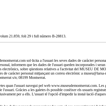
, volum 21.859, foli 29 i full número B-28813.
t.com sol·licita a l'usuari les seves dades de caràcter personal nec
personal, informem que les dades de l'usuari queden incorporades i se
itjans electrònics, sobre qüestions relatives a l'activitat del MUSEU D
 dades de caràcter personal mitjançant un correu electrònic a museu@lar
rat s/n; 08199 Montserrat.
 quan l'usuari navegui pel web www.museudemontserrat.com. Les galet
l'usuari. Gràcies a les galetes és possible conèixer els usuaris registra
clusivament per a ells. L'usuari té l'opció d'impedir la instal·lació d'aqu