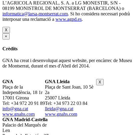
L’AGRICOLA REGIONAL, S. A. a LG MONESTIR, S/N -
08199 MONISTROL DE MONTSERRAT (BARCELONA) o
informatica@larsa-montserrat.com
. Si ho considera necessari podrà
interposar una reclamació a
www.agpd.es
.
X
×
Crèdits
GNA ha creat i desenvolupat aquest website, per encàrrec de Museu
de Montserrat, durant el mes d'Abril del 2014.
GNA
GNA Lleida
X
Plaça de la
Plaça de Sant Joan, 10 5è
Independència, 18 1r
2a
17001 Girona
25007 Lleida
Tel: +34 972 20 91 89
Tel: +34 973 22 03 84
info@gna.cat
lleida@gna.cat
www.gnahs.com
www.gnahs.com
GNA Madrid-Castella
Palacio del Marqués de
Len