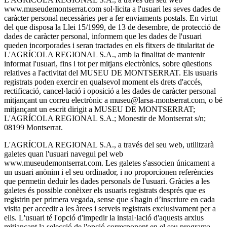
www.museudemontserrat.com sol·licita a l'usuari les seves dades de
caràcter personal necessàries per a fer enviaments postals. En virtut
del que disposa la Llei 15/1999, de 13 de desembre, de protecció de
dades de caràcter personal, informem que les dades de l'usuari
queden incorporades i seran tractades en els fitxers de titularitat de
L'AGRÍCOLA REGIONAL S.A., amb la finalitat de mantenir
informat l'usuari, fins i tot per mitjans electrònics, sobre qüestions
relatives a l'activitat del MUSEU DE MONTSERRAT. Els usuaris
registrats poden exercir en qualsevol moment els drets d'accés,
rectificació, cancel·lació i oposició a les dades de caràcter personal
mitjançant un correu electrònic a museu@larsa-montserrat.com, o bé
mitjançant un escrit dirigit a MUSEU DE MONTSERRAT;
L'AGRÍCOLA REGIONAL S.A.; Monestir de Montserrat s/n;
08199 Montserrat.
L'AGRÍCOLA REGIONAL S.A., a través del seu web, utilitzarà
galetes quan l'usuari navegui pel web
www.museudemontserrat.com. Les galetes s'associen únicament a
un usuari anònim i el seu ordinador, i no proporcionen referències
que permetin deduir les dades personals de l'usuari. Gràcies a les
galetes és possible conèixer els usuaris registrats després que es
registrin per primera vegada, sense que s'hagin d’inscriure en cada
visita per accedir a les àrees i serveis registrats exclusivament per a
ells. L'usuari té l'opció d'impedir la instal·lació d'aquests arxius
mitjançant la selecció de l'opció corresponent en el seu programa