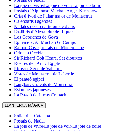
Postals de Nadal
La joie de vivre/La joie de voir/La joie de boire
Postals d'Alphonse Mucha i Angel Kieszkow
Crist d’ivori de l’altar major de Montserrat
Calendaris i agendes
Nadales dels repartidors de diaris
Ex-libris d'Alexandre de Riquer
Los Caprichos de Goya
Ephemera, A. Mucha i G. Camps
Ramon Casas, retrats del Modernisme
Orient a Occident
Sir Richard Colt Hoare. Set dibuixos
Rostres de l'Antic Egipte
Picasso. Sèrie de Vallauris
Vistes de Montserrat de Laborde
El panteó egipci
Langlois. Gravats de Montserrat
Estampes japoneses
La Passió de Lucas Cranach
LLANTERNA MÀGICA
Solidaritat Catalana
Postals de Nadal
La joie de vivre/La joie de voir/La joie de boire