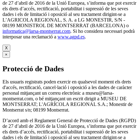
de 27 d’abril de 2016 de la Unió Europea, s’informa que pot exercir
els drets d’accés, rectificació, portabilitat i supressió de les seves
dades i els de limitació i oposició al seu tractament dirigint-se a
L’AGRICOLA REGIONAL, S. A. a LG MONESTIR, S/N -
08199 MONISTROL DE MONTSERRAT (BARCELONA) o
informatica@larsa-montserrat.com
. Si ho considera necessari podrà
interposar una reclamació a
www.agpd.es
.
X
×
Protecció de Dades
Els usuaris registrats poden exercir en qualsevol moment els drets
d'accés, rectificació, cancel·lació i oposició a les dades de caràcter
personal mitjançant un correu electrònic a museu@larsa-
montserrat.com, o bé mitjançant un escrit dirigit a MUSEU DE
MONTSERRAT; L'AGRÍCOLA REGIONAL S.A.; Monestir de
Montserrat s/n; 08199 Montserrat.
D’acord amb el Reglament General de Protecció de Dades (RGPD)
de 27 d’abril de 2016 de la Unió Europea, s’informa que pot exercir
els drets d’accés, rectificació, portabilitat i supressió de les seves
dades i els de limitació i oposició al seu tractament dirigint-se a