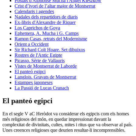
Postals d'Alphonse Mucha i Angel Kieszkow
Crist d’ivori de l’altar major de Montserrat
Calendaris i agendes
Nadales dels repartidors de diaris
Ex-libris d'Alexandre de Riquer
Los Caprichos de Goya
Ephemera, A. Mucha i G. Camps
Ramon Casas, retrats del Modernisme
Orient a Occident
Sir Richard Colt Hoare. Set dibuixos
Rostres de l'Antic Egipte
Picasso. Sèrie de Vallauris
Vistes de Montserrat de Laborde
El panteó egipci
Langlois. Gravats de Montserrat
Estampes japoneses
La Passió de Lucas Cranach
El panteó egipci
En el segle V aC Heròdot va considerar els egipcis com els homes
més religiosos del món, en quedar impressionat davant la
complexitat de divinitats, cultes, mites i ritus que va observar al país.
Unes creences religioses que deurien resultar-li incomprensibles.