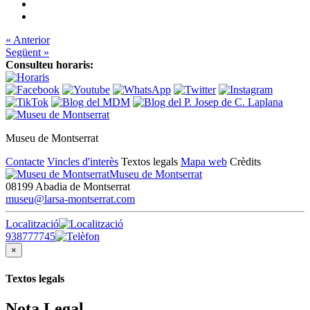
« Anterior
Següent »
Consulteu horaris:
Museu de Montserrat
Contacte
Vincles d'interès
Textos legals
Mapa web
Crèdits
Museu de Montserrat
08199 Abadia de Montserrat
museu@larsa-montserrat.com
Localització
938777745
×
Textos legals
Nota Legal