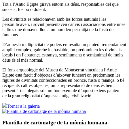
Tot a l’Antic Egipte girava entorn als déus, responsables del que
succeïa, fos bo o dolent.
Les divinitats es relacionaven amb les forces naturals i les
personificaven, i sovint presentaven canvis i associacions entre unes
i altres que donaven lloc a un nou déu per mitjà de la fusió de
funcions.
D’aquesta multiplicitat de poders en resulta un panteó tremendament
ampli i complex, gairebé inabastable, on predominen les divinitats
locals i on l’aparença estranya, semihumana o semianimal de molts
déus és el més normal.
El fons arqueològic del Museu de Montserrat vinculat a l’Antic
Egipte està farcit d’objectes d’aixovar funerari on predominen les
figures de divinitats confeccionades en bronze, fusta o faiança, o bé
recipients i altres objectes, on la representació de déus és ben
present. Tots plegats són un bon exemple d’aquest extens panteó i
de la gran religiositat d’aquesta antiga civilització.
Tornar a la galeria
Plantilla de cartonatge de la mòmia humana