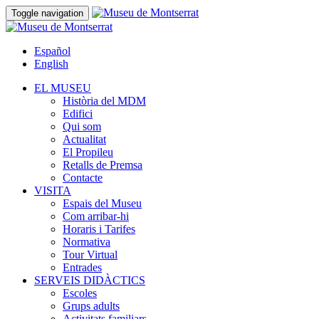
Toggle navigation
Español
English
EL MUSEU
Història del MDM
Edifici
Qui som
Actualitat
El Propileu
Retalls de Premsa
Contacte
VISITA
Espais del Museu
Com arribar-hi
Horaris i Tarifes
Normativa
Tour Virtual
Entrades
SERVEIS DIDÀCTICS
Escoles
Grups adults
Activitats familiars