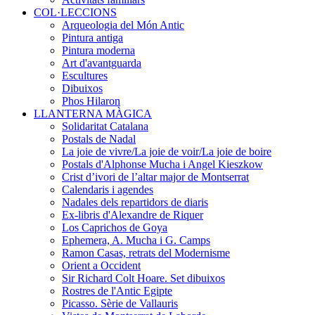
COL·LECCIONS
Arqueologia del Món Antic
Pintura antiga
Pintura moderna
Art d'avantguarda
Escultures
Dibuixos
Phos Hilaron
LLANTERNA MÀGICA
Solidaritat Catalana
Postals de Nadal
La joie de vivre/La joie de voir/La joie de boire
Postals d'Alphonse Mucha i Angel Kieszkow
Crist d’ivori de l’altar major de Montserrat
Calendaris i agendes
Nadales dels repartidors de diaris
Ex-libris d'Alexandre de Riquer
Los Caprichos de Goya
Ephemera, A. Mucha i G. Camps
Ramon Casas, retrats del Modernisme
Orient a Occident
Sir Richard Colt Hoare. Set dibuixos
Rostres de l'Antic Egipte
Picasso. Sèrie de Vallauris