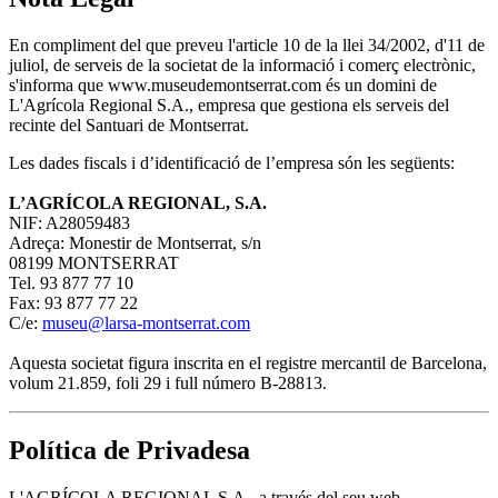
En compliment del que preveu l'article 10 de la llei 34/2002, d'11 de
juliol, de serveis de la societat de la informació i comerç electrònic,
s'informa que www.museudemontserrat.com és un domini de
L'Agrícola Regional S.A., empresa que gestiona els serveis del
recinte del Santuari de Montserrat.
Les dades fiscals i d’identificació de l’empresa són les següents:
L’AGRÍCOLA REGIONAL, S.A.
NIF: A28059483
Adreça: Monestir de Montserrat, s/n
08199 MONTSERRAT
Tel. 93 877 77 10
Fax: 93 877 77 22
C/e:
museu@larsa-montserrat.com
Aquesta societat figura inscrita en el registre mercantil de Barcelona,
volum 21.859, foli 29 i full número B-28813.
Política de Privadesa
L'AGRÍCOLA REGIONAL S.A., a través del seu web