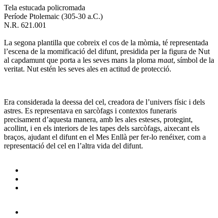
Tela estucada policromada
Període Ptolemaic (305-30 a.C.)
N.R. 621.001
La segona plantilla que cobreix el cos de la mòmia, té representada
l’escena de la momificació del difunt, presidida per la figura de Nut
al capdamunt que porta a les seves mans la ploma
maat
, símbol de la
veritat. Nut estén les seves ales en actitud de protecció.
Era considerada la deessa del cel, creadora de l’univers físic i dels
astres. Es representava en sarcòfags i contextos funeraris
precisament d’aquesta manera, amb les ales esteses, protegint,
acollint, i en els interiors de les tapes dels sarcòfags, aixecant els
braços, ajudant el difunt en el Mes Enllà per fer-lo renéixer, com a
representació del cel en l’altra vida del difunt.