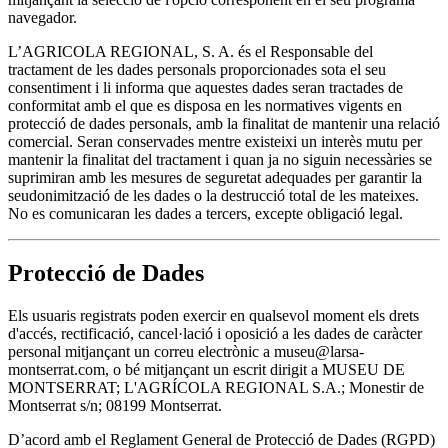
navegador.
L’AGRICOLA REGIONAL, S. A. és el Responsable del
tractament de les dades personals proporcionades sota el seu
consentiment i li informa que aquestes dades seran tractades de
conformitat amb el que es disposa en les normatives vigents en
protecció de dades personals, amb la finalitat de mantenir una relació
comercial. Seran conservades mentre existeixi un interès mutu per
mantenir la finalitat del tractament i quan ja no siguin necessàries se
suprimiran amb les mesures de seguretat adequades per garantir la
seudonimització de les dades o la destrucció total de les mateixes.
No es comunicaran les dades a tercers, excepte obligació legal.
Protecció de Dades
Els usuaris registrats poden exercir en qualsevol moment els drets
d'accés, rectificació, cancel·lació i oposició a les dades de caràcter
personal mitjançant un correu electrònic a museu@larsa-
montserrat.com, o bé mitjançant un escrit dirigit a MUSEU DE
MONTSERRAT; L'AGRÍCOLA REGIONAL S.A.; Monestir de
Montserrat s/n; 08199 Montserrat.
D’acord amb el Reglament General de Protecció de Dades (RGPD)