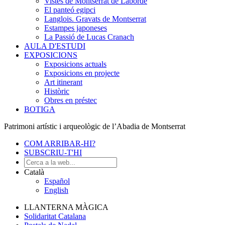
Vistes de Montserrat de Laborde
El panteó egipci
Langlois. Gravats de Montserrat
Estampes japoneses
La Passió de Lucas Cranach
AULA D'ESTUDI
EXPOSICIONS
Exposicions actuals
Exposicions en projecte
Art itinerant
Històric
Obres en préstec
BOTIGA
Patrimoni artístic i arqueològic de l’Abadia de Montserrat
COM ARRIBAR-HI?
SUBSCRIU-T'HI
Català
Español
English
LLANTERNA MÀGICA
Solidaritat Catalana