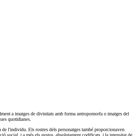
alment a imatges de divinitats amb forma antropomorfa o imatges del
ques quotidianes.
 de l'individu. Els rostres dels personatges també proporcionaven
 social, i a més els gestos, absolutament codificats, i la intensitat de