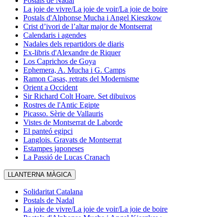
Postals de Nadal
La joie de vivre/La joie de voir/La joie de boire
Postals d'Alphonse Mucha i Angel Kieszkow
Crist d’ivori de l’altar major de Montserrat
Calendaris i agendes
Nadales dels repartidors de diaris
Ex-libris d'Alexandre de Riquer
Los Caprichos de Goya
Ephemera, A. Mucha i G. Camps
Ramon Casas, retrats del Modernisme
Orient a Occident
Sir Richard Colt Hoare. Set dibuixos
Rostres de l'Antic Egipte
Picasso. Sèrie de Vallauris
Vistes de Montserrat de Laborde
El panteó egipci
Langlois. Gravats de Montserrat
Estampes japoneses
La Passió de Lucas Cranach
LLANTERNA MÀGICA
Solidaritat Catalana
Postals de Nadal
La joie de vivre/La joie de voir/La joie de boire