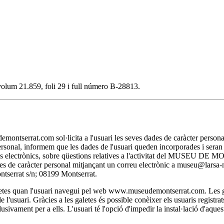
, volum 21.859, foli 29 i full número B-28813.
t.com sol·licita a l'usuari les seves dades de caràcter personal nec
personal, informem que les dades de l'usuari queden incorporades i se
itjans electrònics, sobre qüestions relatives a l'activitat del MUSEU D
 dades de caràcter personal mitjançant un correu electrònic a museu@lar
rat s/n; 08199 Montserrat.
 quan l'usuari navegui pel web www.museudemontserrat.com. Les galet
l'usuari. Gràcies a les galetes és possible conèixer els usuaris registra
clusivament per a ells. L'usuari té l'opció d'impedir la instal·lació d'aqu