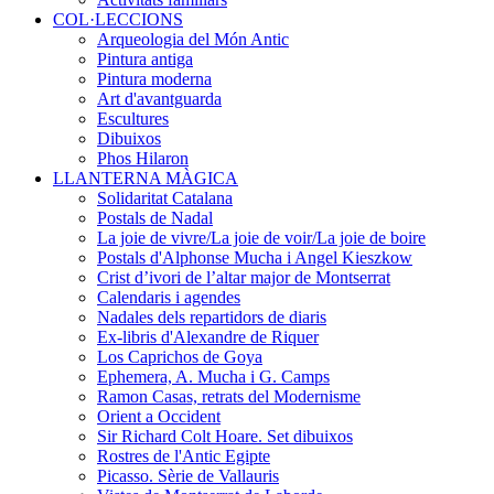
COL·LECCIONS
Arqueologia del Món Antic
Pintura antiga
Pintura moderna
Art d'avantguarda
Escultures
Dibuixos
Phos Hilaron
LLANTERNA MÀGICA
Solidaritat Catalana
Postals de Nadal
La joie de vivre/La joie de voir/La joie de boire
Postals d'Alphonse Mucha i Angel Kieszkow
Crist d’ivori de l’altar major de Montserrat
Calendaris i agendes
Nadales dels repartidors de diaris
Ex-libris d'Alexandre de Riquer
Los Caprichos de Goya
Ephemera, A. Mucha i G. Camps
Ramon Casas, retrats del Modernisme
Orient a Occident
Sir Richard Colt Hoare. Set dibuixos
Rostres de l'Antic Egipte
Picasso. Sèrie de Vallauris