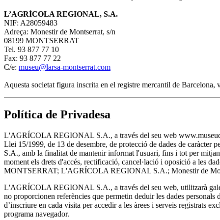
L’AGRÍCOLA REGIONAL, S.A.
NIF: A28059483
Adreça: Monestir de Montserrat, s/n
08199 MONTSERRAT
Tel. 93 877 77 10
Fax: 93 877 77 22
C/e:
museu@larsa-montserrat.com
Aquesta societat figura inscrita en el registre mercantil de Barcelona
Política de Privadesa
L'AGRÍCOLA REGIONAL S.A., a través del seu web www.museudemontserra
Llei 15/1999, de 13 de desembre, de protecció de dades de caràcter 
S.A., amb la finalitat de mantenir informat l'usuari, fins i tot per m
moment els drets d'accés, rectificació, cancel·lació i oposició a les
MONTSERRAT; L'AGRÍCOLA REGIONAL S.A.; Monestir de Montser
L'AGRÍCOLA REGIONAL S.A., a través del seu web, utilitzarà galetes
no proporcionen referències que permetin deduir les dades personals de 
d’inscriure en cada visita per accedir a les àrees i serveis registrats ex
programa navegador.