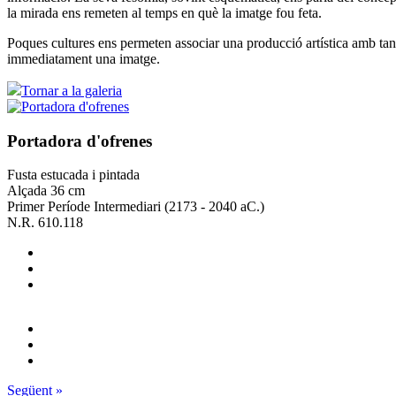
la mirada ens remeten al temps en què la imatge fou feta.
Poques cultures ens permeten associar una producció artística amb tanta 
immediatament una imatge.
Tornar a la galeria
Portadora d'ofrenes
Fusta estucada i pintada
Alçada 36 cm
Primer Període Intermediari (2173 - 2040 aC.)
N.R. 610.118
Següent »