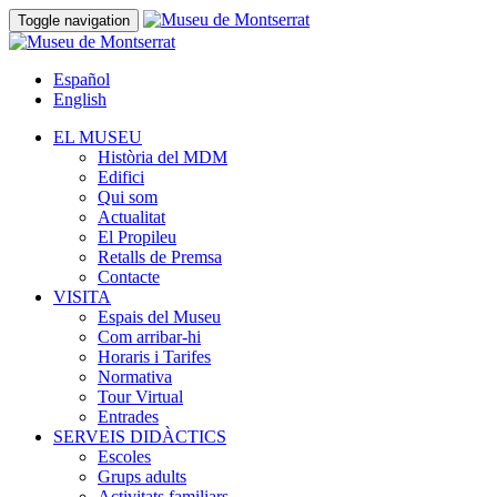
Toggle navigation
Español
English
EL MUSEU
Història del MDM
Edifici
Qui som
Actualitat
El Propileu
Retalls de Premsa
Contacte
VISITA
Espais del Museu
Com arribar-hi
Horaris i Tarifes
Normativa
Tour Virtual
Entrades
SERVEIS DIDÀCTICS
Escoles
Grups adults
Activitats familiars