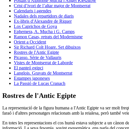
Postals d'Alphonse Mucha i Angel Kieszkow
Crist d’ivori de l’altar major de Montserrat
Calendaris i agendes
Nadales dels repartidors de diaris
Ex-libris d'Alexandre de Riquer
Los Caprichos de Goya
Ephemera, A. Mucha i G. Camps
Ramon Casas, retrats del Modernisme
Orient a Occident
Sir Richard Colt Hoare. Set dibuixos
Rostres de l'Antic Egipte
Picasso. Sèrie de Vallauris
Vistes de Montserrat de Laborde
El panteó egipci
Langlois. Gravats de Montserrat
Estampes japoneses
La Passió de Lucas Cranach
Rostres de l'Antic Egipte
La representació de la figura humana a l'Antic Egipte va ser molt fr
faraó i d'altres personatges relacionats amb la reialesa, però també vei
En totes les representacions el cos humà estava subjecte a un cànon d
informació. La seva fesomia, sovint esquemàtica, ens parla del concepte