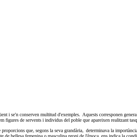
eqüent i se'n conserven multitud d'exemples. Aquests corresponen gener
em figures de servents i individus del poble que apareixen realitzant tas
e proporcions que, segons la seva grandària, determinava la importància
 de bellesa femenina o masculina propi de l'època, ens indica la condició