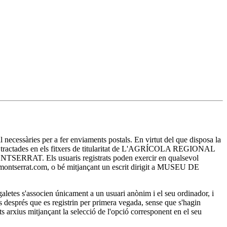
essàries per a fer enviaments postals. En virtut del que disposa la
ran tractades en els fitxers de titularitat de L'AGRÍCOLA REGIONAL
E MONTSERRAT. Els usuaris registrats poden exercir en qualsevol
sa-montserrat.com, o bé mitjançant un escrit dirigit a MUSEU DE
es s'associen únicament a un usuari anònim i el seu ordinador, i
ts després que es registrin per primera vegada, sense que s'hagin
ests arxius mitjançant la selecció de l'opció corresponent en el seu