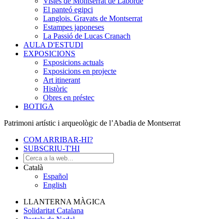
Vistes de Montserrat de Laborde
El panteó egipci
Langlois. Gravats de Montserrat
Estampes japoneses
La Passió de Lucas Cranach
AULA D'ESTUDI
EXPOSICIONS
Exposicions actuals
Exposicions en projecte
Art itinerant
Històric
Obres en préstec
BOTIGA
Patrimoni artístic i arqueològic de l’Abadia de Montserrat
COM ARRIBAR-HI?
SUBSCRIU-T'HI
Català
Español
English
LLANTERNA MÀGICA
Solidaritat Catalana