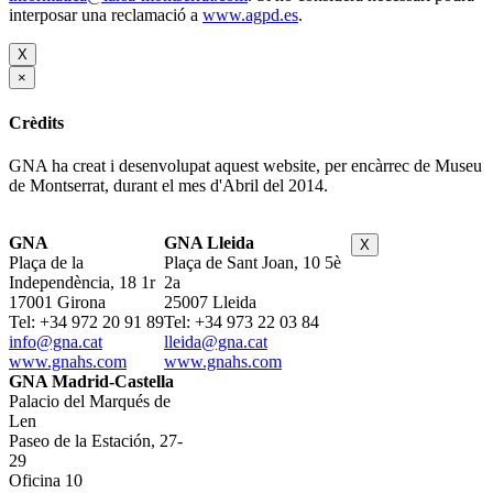
interposar una reclamació a
www.agpd.es
.
X
×
Crèdits
GNA ha creat i desenvolupat aquest website, per encàrrec de Museu
de Montserrat, durant el mes d'Abril del 2014.
GNA
GNA Lleida
X
Plaça de la
Plaça de Sant Joan, 10 5è
Independència, 18 1r
2a
17001 Girona
25007 Lleida
Tel: +34 972 20 91 89
Tel: +34 973 22 03 84
info@gna.cat
lleida@gna.cat
www.gnahs.com
www.gnahs.com
GNA Madrid-Castella
Palacio del Marqués de
Len
Paseo de la Estación, 27-
29
Oficina 10