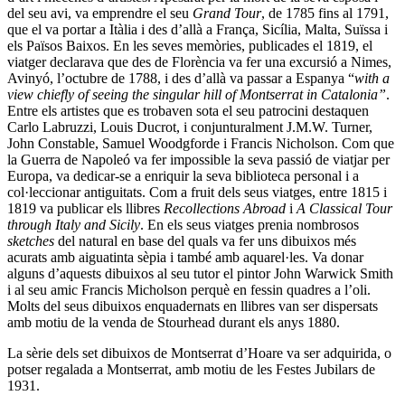
del seu avi, va emprendre el seu
Grand Tour
, de 1785 fins al 1791,
que el va portar a Itàlia i des d’allà a França, Sicília, Malta, Suïssa i
els Països Baixos. En les seves memòries, publicades el 1819, el
viatger declarava que des de Florència va fer una excursió a Nimes,
Avinyó, l’octubre de 1788, i des d’allà va passar a Espanya “
with a
view chiefly of seeing the singular hill of Montserrat in Catalonia”
.
Entre els artistes que es trobaven sota el seu patrocini destaquen
Carlo Labruzzi, Louis Ducrot, i conjunturalment J.M.W. Turner,
John Constable, Samuel Woodgforde i Francis Nicholson. Com que
la Guerra de Napoleó va fer impossible la seva passió de viatjar per
Europa, va dedicar-se a enriquir la seva biblioteca personal i a
col·leccionar antiguitats. Com a fruit dels seus viatges, entre 1815 i
1819 va publicar els llibres
Recollections Abroad
i
A Classical Tour
through Italy and Sicily
. En els seus viatges prenia nombrosos
sketches
del natural en base del quals va fer uns dibuixos més
acurats amb aiguatinta sèpia i també amb aquarel·les. Va donar
alguns d’aquests dibuixos al seu tutor el pintor John Warwick Smith
i al seu amic Francis Micholson perquè en fessin quadres a l’oli.
Molts del seus dibuixos enquadernats en llibres van ser dispersats
amb motiu de la venda de Stourhead durant els anys 1880.
La sèrie dels set dibuixos de Montserrat d’Hoare va ser adquirida, o
potser regalada a Montserrat, amb motiu de les Festes Jubilars de
1931.