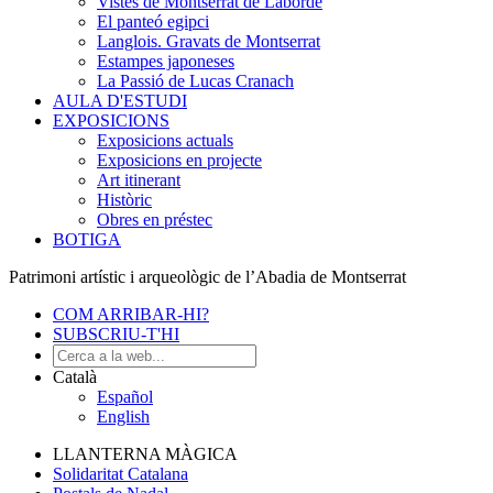
Vistes de Montserrat de Laborde
El panteó egipci
Langlois. Gravats de Montserrat
Estampes japoneses
La Passió de Lucas Cranach
AULA D'ESTUDI
EXPOSICIONS
Exposicions actuals
Exposicions en projecte
Art itinerant
Històric
Obres en préstec
BOTIGA
Patrimoni artístic i arqueològic de l’Abadia de Montserrat
COM ARRIBAR-HI?
SUBSCRIU-T'HI
Català
Español
English
LLANTERNA MÀGICA
Solidaritat Catalana