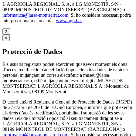
L’AGRICOLA REGIONAL, S. A. a LG MONESTIR, S/N -
08199 MONISTROL DE MONTSERRAT (BARCELONA) o
informatica@larsa-montserrat.com
. Si ho considera necessari podrà
interposar una reclamació a
www.agpd.es
.
X
×
Protecció de Dades
Els usuaris registrats poden exercir en qualsevol moment els drets
d'accés, rectificació, cancel·lació i oposició a les dades de caràcter
personal mitjançant un correu electrònic a museu@larsa-
montserrat.com, o bé mitjançant un escrit dirigit a MUSEU DE
MONTSERRAT; L'AGRÍCOLA REGIONAL S.A.; Monestir de
Montserrat s/n; 08199 Montserrat.
D’acord amb el Reglament General de Protecció de Dades (RGPD)
de 27 d’abril de 2016 de la Unió Europea, s’informa que pot exercir
els drets d’accés, rectificació, portabilitat i supressió de les seves
dades i els de limitació i oposició al seu tractament dirigint-se a
L’AGRICOLA REGIONAL, S. A. a LG MONESTIR, S/N -
08199 MONISTROL DE MONTSERRAT (BARCELONA) o
informatica@larsa-montserrat.com
. Si ho considera necessari podrà