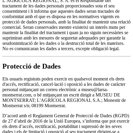
L’AGRICOLA REGIONAL, S. A. és el Responsable del
tractament de les dades personals proporcionades sota el seu
consentiment i li informa que aquestes dades seran tractades de
conformitat amb el que es disposa en les normatives vigents en
protecció de dades personals, amb la finalitat de mantenir una relació
comercial. Seran conservades mentre existeixi un interès mutu per
mantenir la finalitat del tractament i quan ja no siguin necessàries se
suprimiran amb les mesures de seguretat adequades per garantir la
seudonimització de les dades o la destrucció total de les mateixes.
No es comunicaran les dades a tercers, excepte obligació legal.
Protecció de Dades
Els usuaris registrats poden exercir en qualsevol moment els drets
d'accés, rectificació, cancel·lació i oposició a les dades de caràcter
personal mitjançant un correu electrònic a museu@larsa-
montserrat.com, o bé mitjançant un escrit dirigit a MUSEU DE
MONTSERRAT; L'AGRÍCOLA REGIONAL S.A.; Monestir de
Montserrat s/n; 08199 Montserrat.
D’acord amb el Reglament General de Protecció de Dades (RGPD)
de 27 d’abril de 2016 de la Unió Europea, s’informa que pot exercir
els drets d’accés, rectificació, portabilitat i supressió de les seves
dades i els de limitació i oposició al seu tractament dirigint-se a