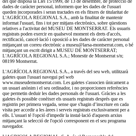
del que disposa la Llei 15/1999, de 13 de desembre, de protecció de
dades de caràcter personal, informem que les dades de l'usuari
queden incorporades i seran tractades en els fitxers de titularitat de
L'AGRÍCOLA REGIONAL S.A., amb la finalitat de mantenir
informat l'usuari, fins i tot per mitjans electrònics, sobre qüestions
relatives a l'activitat del MUSEU DE MONTSERRAT. Els usuaris
registrats poden exercir en qualsevol moment els drets d'accés,
rectificació, cancel·lació i oposició a les dades de caràcter personal
mitjançant un correu electrònic a museu@larsa-montserrat.com, o bé
mitjançant un escrit dirigit a MUSEU DE MONTSERRAT;
L'AGRÍCOLA REGIONAL S.A.; Monestir de Montserrat s/n;
08199 Montserrat.
L'AGRÍCOLA REGIONAL S.A., a través del seu web, utilitzarà
galetes quan l'usuari navegui pel web
www.museudemontserrat.com. Les galetes s'associen únicament a
un usuari anònim i el seu ordinador, i no proporcionen referències
que permetin deduir les dades personals de l'usuari. Gràcies a les
galetes és possible conèixer els usuaris registrats després que es
registrin per primera vegada, sense que s'hagin d’inscriure en cada
visita per accedir a les àrees i serveis registrats exclusivament per a
ells. L'usuari té l'opció d'impedir la instal·lació d'aquests arxius
mitjançant la selecció de l'opció corresponent en el seu programa
navegador.