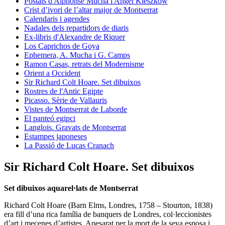
Postals d'Alphonse Mucha i Angel Kieszkow
Crist d’ivori de l’altar major de Montserrat
Calendaris i agendes
Nadales dels repartidors de diaris
Ex-libris d'Alexandre de Riquer
Los Caprichos de Goya
Ephemera, A. Mucha i G. Camps
Ramon Casas, retrats del Modernisme
Orient a Occident
Sir Richard Colt Hoare. Set dibuixos
Rostres de l'Antic Egipte
Picasso. Sèrie de Vallauris
Vistes de Montserrat de Laborde
El panteó egipci
Langlois. Gravats de Montserrat
Estampes japoneses
La Passió de Lucas Cranach
Sir Richard Colt Hoare. Set dibuixos
Set dibuixos aquarel·lats de Montserrat
Richard Colt Hoare (Barn Elms, Londres, 1758 – Stourton, 1838)
era fill d’una rica família de banquers de Londres, col·leccionistes
d’art i mecenes d’artistes. Apesarat per la mort de la seva esposa i