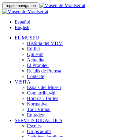
Toggle navigation
Español
English
EL MUSEU
Història del MDM
Edifici
Qui som
Actualitat
El Propileu
Retalls de Premsa
Contacte
VISITA
Espais del Museu
Com arribar-hi
Horaris i Tarifes
Normativa
Tour Virtual
Entrades
SERVEIS DIDÀCTICS
Escoles
Grups adults
Activitats familiars