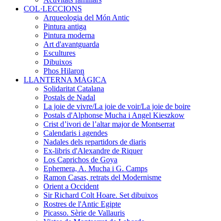
COL·LECCIONS
Arqueologia del Món Antic
Pintura antiga
Pintura moderna
Art d'avantguarda
Escultures
Dibuixos
Phos Hilaron
LLANTERNA MÀGICA
Solidaritat Catalana
Postals de Nadal
La joie de vivre/La joie de voir/La joie de boire
Postals d'Alphonse Mucha i Angel Kieszkow
Crist d’ivori de l’altar major de Montserrat
Calendaris i agendes
Nadales dels repartidors de diaris
Ex-libris d'Alexandre de Riquer
Los Caprichos de Goya
Ephemera, A. Mucha i G. Camps
Ramon Casas, retrats del Modernisme
Orient a Occident
Sir Richard Colt Hoare. Set dibuixos
Rostres de l'Antic Egipte
Picasso. Sèrie de Vallauris