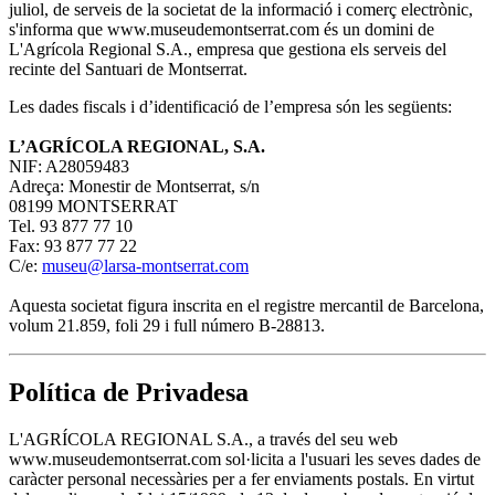
juliol, de serveis de la societat de la informació i comerç electrònic,
s'informa que www.museudemontserrat.com és un domini de
L'Agrícola Regional S.A., empresa que gestiona els serveis del
recinte del Santuari de Montserrat.
Les dades fiscals i d’identificació de l’empresa són les següents:
L’AGRÍCOLA REGIONAL, S.A.
NIF: A28059483
Adreça: Monestir de Montserrat, s/n
08199 MONTSERRAT
Tel. 93 877 77 10
Fax: 93 877 77 22
C/e:
museu@larsa-montserrat.com
Aquesta societat figura inscrita en el registre mercantil de Barcelona,
volum 21.859, foli 29 i full número B-28813.
Política de Privadesa
L'AGRÍCOLA REGIONAL S.A., a través del seu web
www.museudemontserrat.com sol·licita a l'usuari les seves dades de
caràcter personal necessàries per a fer enviaments postals. En virtut