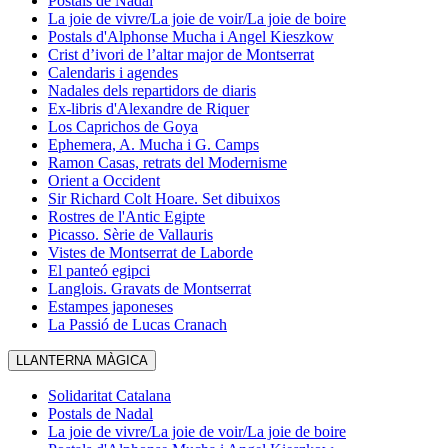
Postals de Nadal
La joie de vivre/La joie de voir/La joie de boire
Postals d'Alphonse Mucha i Angel Kieszkow
Crist d’ivori de l’altar major de Montserrat
Calendaris i agendes
Nadales dels repartidors de diaris
Ex-libris d'Alexandre de Riquer
Los Caprichos de Goya
Ephemera, A. Mucha i G. Camps
Ramon Casas, retrats del Modernisme
Orient a Occident
Sir Richard Colt Hoare. Set dibuixos
Rostres de l'Antic Egipte
Picasso. Sèrie de Vallauris
Vistes de Montserrat de Laborde
El panteó egipci
Langlois. Gravats de Montserrat
Estampes japoneses
La Passió de Lucas Cranach
LLANTERNA MÀGICA
Solidaritat Catalana
Postals de Nadal
La joie de vivre/La joie de voir/La joie de boire