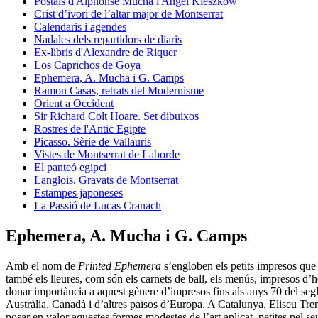
Postals d'Alphonse Mucha i Angel Kieszkow
Crist d’ivori de l’altar major de Montserrat
Calendaris i agendes
Nadales dels repartidors de diaris
Ex-libris d'Alexandre de Riquer
Los Caprichos de Goya
Ephemera, A. Mucha i G. Camps
Ramon Casas, retrats del Modernisme
Orient a Occident
Sir Richard Colt Hoare. Set dibuixos
Rostres de l'Antic Egipte
Picasso. Sèrie de Vallauris
Vistes de Montserrat de Laborde
El panteó egipci
Langlois. Gravats de Montserrat
Estampes japoneses
La Passió de Lucas Cranach
Ephemera, A. Mucha i G. Camps
Amb el nom de
Printed Ephemera
s’engloben els petits impresos que 
també els lleures, com són els carnets de ball, els menús, impresos d’hot
donar importància a aquest gènere d’impresos fins als anys 70 del se
Austràlia, Canadà i d’altres països d’Europa. A Catalunya, Eliseu Tren
posar en valor aquestes formes modestes de l’art aplicat, petites pel seu