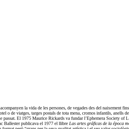
acompanyen la vida de les persones, de vegades des del naixement fins a
el o de viatges, targes postals de tota mena, cromos infantils, anells de c
gle passat. El 1975 Maurice Rickards va fundar l’Ephemera Society of L
c Ballester publicava el 1977 el llibre
Las artes gráficas de la época 
 format però “grans per la seva qualitat artística i el seu valor sociològi