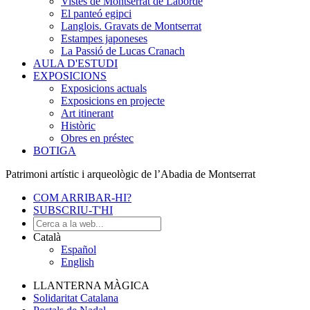
Vistes de Montserrat de Laborde
El panteó egipci
Langlois. Gravats de Montserrat
Estampes japoneses
La Passió de Lucas Cranach
AULA D'ESTUDI
EXPOSICIONS
Exposicions actuals
Exposicions en projecte
Art itinerant
Històric
Obres en préstec
BOTIGA
Patrimoni artístic i arqueològic de l’Abadia de Montserrat
COM ARRIBAR-HI?
SUBSCRIU-T'HI
Català
Español
English
LLANTERNA MÀGICA
Solidaritat Catalana