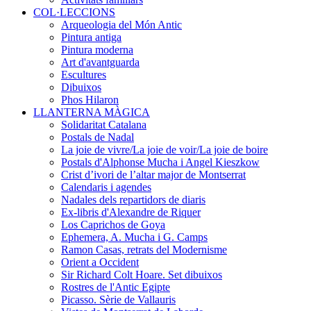
COL·LECCIONS
Arqueologia del Món Antic
Pintura antiga
Pintura moderna
Art d'avantguarda
Escultures
Dibuixos
Phos Hilaron
LLANTERNA MÀGICA
Solidaritat Catalana
Postals de Nadal
La joie de vivre/La joie de voir/La joie de boire
Postals d'Alphonse Mucha i Angel Kieszkow
Crist d’ivori de l’altar major de Montserrat
Calendaris i agendes
Nadales dels repartidors de diaris
Ex-libris d'Alexandre de Riquer
Los Caprichos de Goya
Ephemera, A. Mucha i G. Camps
Ramon Casas, retrats del Modernisme
Orient a Occident
Sir Richard Colt Hoare. Set dibuixos
Rostres de l'Antic Egipte
Picasso. Sèrie de Vallauris