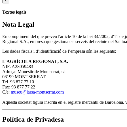
×
Textos legals
Nota Legal
En compliment del que preveu l'article 10 de la llei 34/2002, d'11 de
Regional S.A., empresa que gestiona els serveis del recinte del Santua
Les dades fiscals i d’identificació de l’empresa són les següents:
L’AGRÍCOLA REGIONAL, S.A.
NIF: A28059483
Adreça: Monestir de Montserrat, s/n
08199 MONTSERRAT
Tel. 93 877 77 10
Fax: 93 877 77 22
C/e:
museu@larsa-montserrat.com
Aquesta societat figura inscrita en el registre mercantil de Barcelona
Política de Privadesa