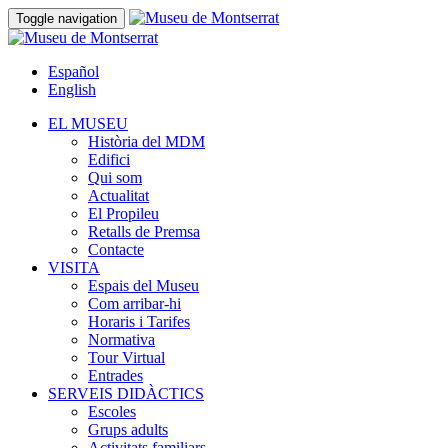
Toggle navigation
Español
English
EL MUSEU
Història del MDM
Edifici
Qui som
Actualitat
El Propileu
Retalls de Premsa
Contacte
VISITA
Espais del Museu
Com arribar-hi
Horaris i Tarifes
Normativa
Tour Virtual
Entrades
SERVEIS DIDÀCTICS
Escoles
Grups adults
Activitats familiars