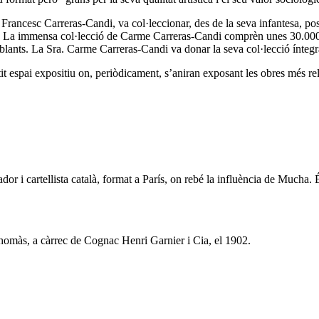
Francesc Carreras-Candi, va col·leccionar, des de la seva infantesa, post
tètic. La immensa col·lecció de Carme Carreras-Candi comprèn unes 30.00
semblants. La Sra. Carme Carreras-Candi va donar la seva col·lecció ínt
 espai expositiu on, periòdicament, s’aniran exposant les obres més rell
dor i cartellista català, format a París, on rebé la influència de Mucha.
homàs, a càrrec de Cognac Henri Garnier i Cia, el 1902.