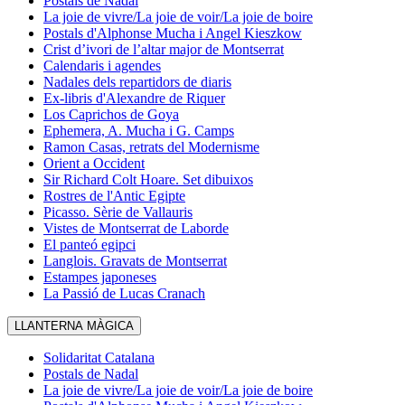
Postals de Nadal
La joie de vivre/La joie de voir/La joie de boire
Postals d'Alphonse Mucha i Angel Kieszkow
Crist d’ivori de l’altar major de Montserrat
Calendaris i agendes
Nadales dels repartidors de diaris
Ex-libris d'Alexandre de Riquer
Los Caprichos de Goya
Ephemera, A. Mucha i G. Camps
Ramon Casas, retrats del Modernisme
Orient a Occident
Sir Richard Colt Hoare. Set dibuixos
Rostres de l'Antic Egipte
Picasso. Sèrie de Vallauris
Vistes de Montserrat de Laborde
El panteó egipci
Langlois. Gravats de Montserrat
Estampes japoneses
La Passió de Lucas Cranach
LLANTERNA MÀGICA
Solidaritat Catalana
Postals de Nadal
La joie de vivre/La joie de voir/La joie de boire