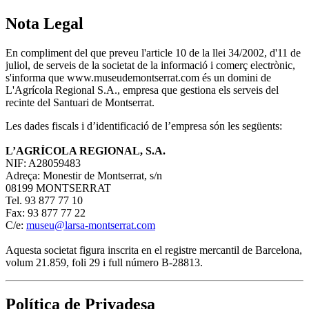
Nota Legal
En compliment del que preveu l'article 10 de la llei 34/2002, d'11 de
juliol, de serveis de la societat de la informació i comerç electrònic,
s'informa que www.museudemontserrat.com és un domini de
L'Agrícola Regional S.A., empresa que gestiona els serveis del
recinte del Santuari de Montserrat.
Les dades fiscals i d’identificació de l’empresa són les següents:
L’AGRÍCOLA REGIONAL, S.A.
NIF: A28059483
Adreça: Monestir de Montserrat, s/n
08199 MONTSERRAT
Tel. 93 877 77 10
Fax: 93 877 77 22
C/e:
museu@larsa-montserrat.com
Aquesta societat figura inscrita en el registre mercantil de Barcelona,
volum 21.859, foli 29 i full número B-28813.
Política de Privadesa