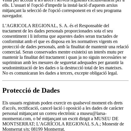
ells. L'usuari té l'opció d'impedir la instal·lació d'aquests arxius
mitjançant la selecció de l'opció corresponent en el seu programa
navegador.
L’AGRICOLA REGIONAL, S. A. és el Responsable del
tractament de les dades personals proporcionades sota el seu
consentiment i li informa que aquestes dades seran tractades de
conformitat amb el que es disposa en les normatives vigents en
protecció de dades personals, amb la finalitat de mantenir una relació
comercial. Seran conservades mentre existeixi un interès mutu per
mantenir la finalitat del tractament i quan ja no siguin necessàries se
suprimiran amb les mesures de seguretat adequades per garantir la
seudonimització de les dades o la destrucció total de les mateixes.
No es comunicaran les dades a tercers, excepte obligació legal.
Protecció de Dades
Els usuaris registrats poden exercir en qualsevol moment els drets
d'accés, rectificació, cancel·lació i oposició a les dades de caràcter
personal mitjançant un correu electrònic a museu@larsa-
montserrat.com, o bé mitjançant un escrit dirigit a MUSEU DE
MONTSERRAT; L'AGRÍCOLA REGIONAL S.A.; Monestir de
Montserrat s/n; 08199 Montserrat.