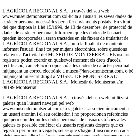
L'AGRÍCOLA REGIONAL S.A., a través del seu web
www.museudemontserrat.com sol·licita a l'usuari les seves dades de
caràcter personal necessàries per a fer enviaments postals. En virtut
del que disposa la Llei 15/1999, de 13 de desembre, de protecció de
dades de caràcter personal, informem que les dades de l'usuari
queden incorporades i seran tractades en els fitxers de titularitat de
L'AGRÍCOLA REGIONAL S.A., amb la finalitat de mantenir
informat l'usuari, fins i tot per mitjans electrònics, sobre qüestions
relatives a l'activitat del MUSEU DE MONTSERRAT. Els usuaris
registrats poden exercir en qualsevol moment els drets d'accés,
rectificació, cancel·lació i oposició a les dades de caràcter personal
mitjançant un correu electrònic a museu@larsa-montserrat.com, o bé
mitjançant un escrit dirigit a MUSEU DE MONTSERRAT;
L'AGRÍCOLA REGIONAL S.A.; Monestir de Montserrat s/n;
08199 Montserrat.
L'AGRÍCOLA REGIONAL S.A., a través del seu web, utilitzarà
galetes quan l'usuari navegui pel web
www.museudemontserrat.com. Les galetes s'associen únicament a
un usuari anònim i el seu ordinador, i no proporcionen referències
que permetin deduir les dades personals de l'usuari. Gràcies a les
galetes és possible conèixer els usuaris registrats després que es
registrin per primera vegada, sense que s'hagin d’inscriure en cada
visita per accedir a les àrees i serveis registrats exclusivament per a