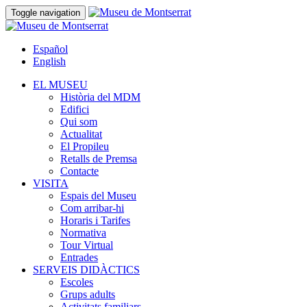
Toggle navigation
Español
English
EL MUSEU
Història del MDM
Edifici
Qui som
Actualitat
El Propileu
Retalls de Premsa
Contacte
VISITA
Espais del Museu
Com arribar-hi
Horaris i Tarifes
Normativa
Tour Virtual
Entrades
SERVEIS DIDÀCTICS
Escoles
Grups adults
Activitats familiars