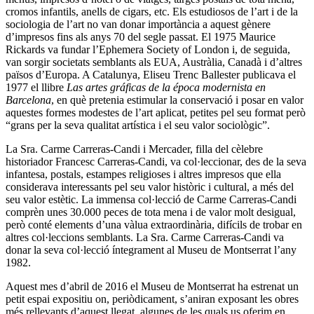
cromos infantils, anells de cigars, etc. Els estudiosos de l’art i de la
sociologia de l’art no van donar importància a aquest gènere
d’impresos fins als anys 70 del segle passat. El 1975 Maurice
Rickards va fundar l’Ephemera Society of London i, de seguida,
van sorgir societats semblants als EUA, Austràlia, Canadà i d’altres
països d’Europa. A Catalunya, Eliseu Trenc Ballester publicava el
1977 el llibre
Las artes gráficas de la época modernista en
Barcelona
, en què pretenia estimular la conservació i posar en valor
aquestes formes modestes de l’art aplicat, petites pel seu format però
“grans per la seva qualitat artística i el seu valor sociològic”.
La Sra. Carme Carreras-Candi i Mercader, filla del cèlebre
historiador Francesc Carreras-Candi, va col·leccionar, des de la seva
infantesa, postals, estampes religioses i altres impresos que ella
considerava interessants pel seu valor històric i cultural, a més del
seu valor estètic. La immensa col·lecció de Carme Carreras-Candi
comprèn unes 30.000 peces de tota mena i de valor molt desigual,
però conté elements d’una vàlua extraordinària, difícils de trobar en
altres col·leccions semblants. La Sra. Carme Carreras-Candi va
donar la seva col·lecció íntegrament al Museu de Montserrat l’any
1982.
Aquest mes d’abril de 2016 el Museu de Montserrat ha estrenat un
petit espai expositiu on, periòdicament, s’aniran exposant les obres
més rellevants d’aquest llegat, algunes de les quals us oferim en