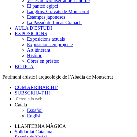
Vistes de Montserrat de Laborde
El panteó egipci
Langlois. Gravats de Montserrat
Estampes japoneses
La Passió de Lucas Cranach
AULA D'ESTUDI
EXPOSICIONS
Exposicions actuals
Exposicions en projecte
Art itinerant
Històric
Obres en préstec
BOTIGA
Patrimoni artístic i arqueològic de l’Abadia de Montserrat
COM ARRIBAR-HI?
SUBSCRIU-T'HI
Català
Español
English
LLANTERNA MÀGICA
Solidaritat Catalana