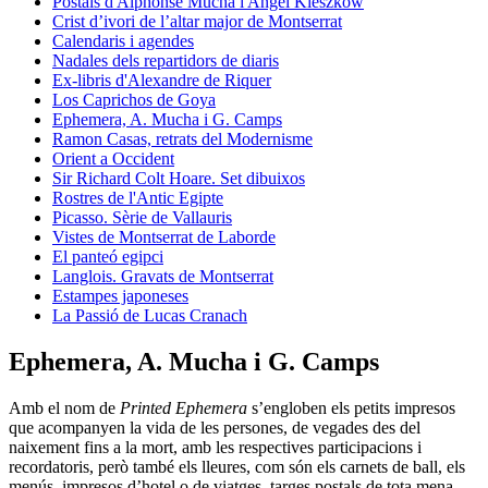
Postals d'Alphonse Mucha i Angel Kieszkow
Crist d’ivori de l’altar major de Montserrat
Calendaris i agendes
Nadales dels repartidors de diaris
Ex-libris d'Alexandre de Riquer
Los Caprichos de Goya
Ephemera, A. Mucha i G. Camps
Ramon Casas, retrats del Modernisme
Orient a Occident
Sir Richard Colt Hoare. Set dibuixos
Rostres de l'Antic Egipte
Picasso. Sèrie de Vallauris
Vistes de Montserrat de Laborde
El panteó egipci
Langlois. Gravats de Montserrat
Estampes japoneses
La Passió de Lucas Cranach
Ephemera, A. Mucha i G. Camps
Amb el nom de
Printed Ephemera
s’engloben els petits impresos
que acompanyen la vida de les persones, de vegades des del
naixement fins a la mort, amb les respectives participacions i
recordatoris, però també els lleures, com són els carnets de ball, els
menús, impresos d’hotel o de viatges, targes postals de tota mena,