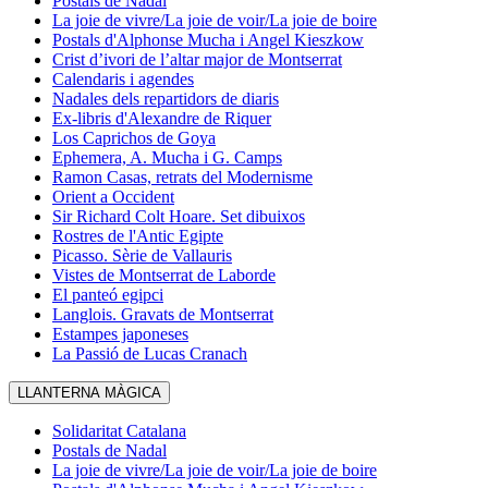
Postals de Nadal
La joie de vivre/La joie de voir/La joie de boire
Postals d'Alphonse Mucha i Angel Kieszkow
Crist d’ivori de l’altar major de Montserrat
Calendaris i agendes
Nadales dels repartidors de diaris
Ex-libris d'Alexandre de Riquer
Los Caprichos de Goya
Ephemera, A. Mucha i G. Camps
Ramon Casas, retrats del Modernisme
Orient a Occident
Sir Richard Colt Hoare. Set dibuixos
Rostres de l'Antic Egipte
Picasso. Sèrie de Vallauris
Vistes de Montserrat de Laborde
El panteó egipci
Langlois. Gravats de Montserrat
Estampes japoneses
La Passió de Lucas Cranach
LLANTERNA MÀGICA
Solidaritat Catalana
Postals de Nadal
La joie de vivre/La joie de voir/La joie de boire