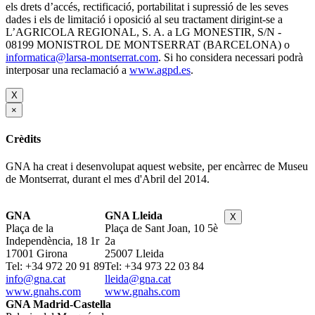
els drets d’accés, rectificació, portabilitat i supressió de les seves
dades i els de limitació i oposició al seu tractament dirigint-se a
L’AGRICOLA REGIONAL, S. A. a LG MONESTIR, S/N -
08199 MONISTROL DE MONTSERRAT (BARCELONA) o
informatica@larsa-montserrat.com
. Si ho considera necessari podrà
interposar una reclamació a
www.agpd.es
.
X
×
Crèdits
GNA ha creat i desenvolupat aquest website, per encàrrec de Museu
de Montserrat, durant el mes d'Abril del 2014.
GNA
GNA Lleida
X
Plaça de la
Plaça de Sant Joan, 10 5è
Independència, 18 1r
2a
17001 Girona
25007 Lleida
Tel: +34 972 20 91 89
Tel: +34 973 22 03 84
info@gna.cat
lleida@gna.cat
www.gnahs.com
www.gnahs.com
GNA Madrid-Castella