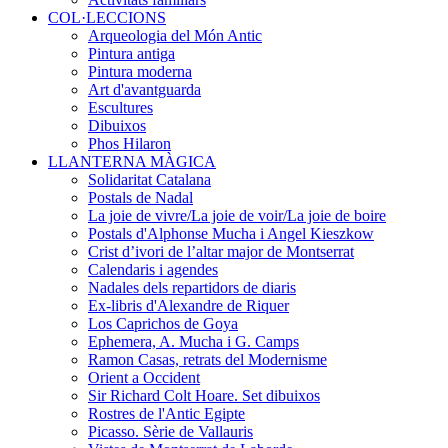
COL·LECCIONS
Arqueologia del Món Antic
Pintura antiga
Pintura moderna
Art d'avantguarda
Escultures
Dibuixos
Phos Hilaron
LLANTERNA MÀGICA
Solidaritat Catalana
Postals de Nadal
La joie de vivre/La joie de voir/La joie de boire
Postals d'Alphonse Mucha i Angel Kieszkow
Crist d’ivori de l’altar major de Montserrat
Calendaris i agendes
Nadales dels repartidors de diaris
Ex-libris d'Alexandre de Riquer
Los Caprichos de Goya
Ephemera, A. Mucha i G. Camps
Ramon Casas, retrats del Modernisme
Orient a Occident
Sir Richard Colt Hoare. Set dibuixos
Rostres de l'Antic Egipte
Picasso. Sèrie de Vallauris