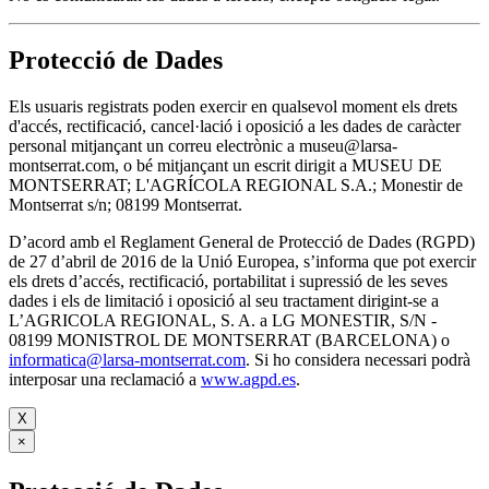
Protecció de Dades
Els usuaris registrats poden exercir en qualsevol moment els drets
d'accés, rectificació, cancel·lació i oposició a les dades de caràcter
personal mitjançant un correu electrònic a museu@larsa-
montserrat.com, o bé mitjançant un escrit dirigit a MUSEU DE
MONTSERRAT; L'AGRÍCOLA REGIONAL S.A.; Monestir de
Montserrat s/n; 08199 Montserrat.
D’acord amb el Reglament General de Protecció de Dades (RGPD)
de 27 d’abril de 2016 de la Unió Europea, s’informa que pot exercir
els drets d’accés, rectificació, portabilitat i supressió de les seves
dades i els de limitació i oposició al seu tractament dirigint-se a
L’AGRICOLA REGIONAL, S. A. a LG MONESTIR, S/N -
08199 MONISTROL DE MONTSERRAT (BARCELONA) o
informatica@larsa-montserrat.com
. Si ho considera necessari podrà
interposar una reclamació a
www.agpd.es
.
X
×