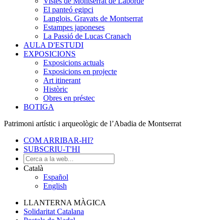
Vistes de Montserrat de Laborde
El panteó egipci
Langlois. Gravats de Montserrat
Estampes japoneses
La Passió de Lucas Cranach
AULA D'ESTUDI
EXPOSICIONS
Exposicions actuals
Exposicions en projecte
Art itinerant
Històric
Obres en préstec
BOTIGA
Patrimoni artístic i arqueològic de l’Abadia de Montserrat
COM ARRIBAR-HI?
SUBSCRIU-T'HI
Català
Español
English
LLANTERNA MÀGICA
Solidaritat Catalana