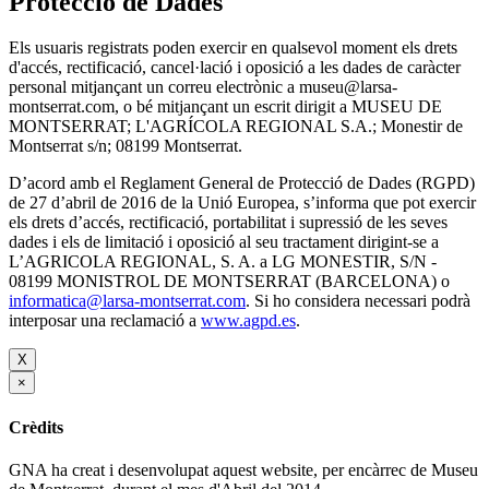
Protecció de Dades
Els usuaris registrats poden exercir en qualsevol moment els drets
d'accés, rectificació, cancel·lació i oposició a les dades de caràcter
personal mitjançant un correu electrònic a museu@larsa-
montserrat.com, o bé mitjançant un escrit dirigit a MUSEU DE
MONTSERRAT; L'AGRÍCOLA REGIONAL S.A.; Monestir de
Montserrat s/n; 08199 Montserrat.
D’acord amb el Reglament General de Protecció de Dades (RGPD)
de 27 d’abril de 2016 de la Unió Europea, s’informa que pot exercir
els drets d’accés, rectificació, portabilitat i supressió de les seves
dades i els de limitació i oposició al seu tractament dirigint-se a
L’AGRICOLA REGIONAL, S. A. a LG MONESTIR, S/N -
08199 MONISTROL DE MONTSERRAT (BARCELONA) o
informatica@larsa-montserrat.com
. Si ho considera necessari podrà
interposar una reclamació a
www.agpd.es
.
X
×
Crèdits
GNA ha creat i desenvolupat aquest website, per encàrrec de Museu