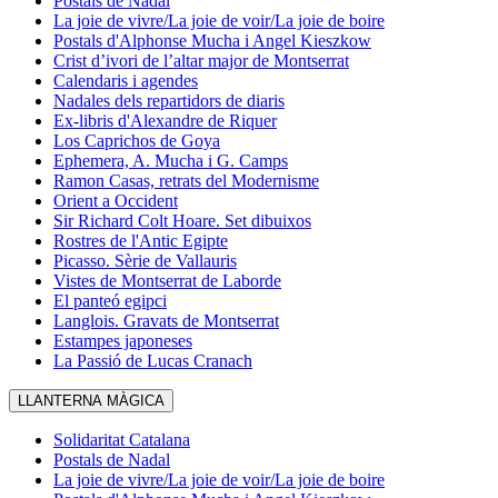
Postals de Nadal
La joie de vivre/La joie de voir/La joie de boire
Postals d'Alphonse Mucha i Angel Kieszkow
Crist d’ivori de l’altar major de Montserrat
Calendaris i agendes
Nadales dels repartidors de diaris
Ex-libris d'Alexandre de Riquer
Los Caprichos de Goya
Ephemera, A. Mucha i G. Camps
Ramon Casas, retrats del Modernisme
Orient a Occident
Sir Richard Colt Hoare. Set dibuixos
Rostres de l'Antic Egipte
Picasso. Sèrie de Vallauris
Vistes de Montserrat de Laborde
El panteó egipci
Langlois. Gravats de Montserrat
Estampes japoneses
La Passió de Lucas Cranach
LLANTERNA MÀGICA
Solidaritat Catalana
Postals de Nadal
La joie de vivre/La joie de voir/La joie de boire