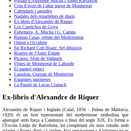
Postals d'Alphonse Mucha i Angel Kieszkow
Crist d’ivori de l’altar major de Montserrat
Calendaris i agendes
Nadales dels repartidors de diaris
Ex-libris d'Alexandre de Riquer
Los Caprichos de Goya
Ephemera, A. Mucha i G. Camps
Ramon Casas, retrats del Modernisme
Orient a Occident
Sir Richard Colt Hoare. Set dibuixos
Rostres de l'Antic Egipte
Picasso. Sèrie de Vallauris
Vistes de Montserrat de Laborde
El panteó egipci
Langlois. Gravats de Montserrat
Estampes japoneses
La Passió de Lucas Cranach
Ex-libris d'Alexandre de Riquer
Alexandre de Riquer i Inglada (Calaf, 1856 – Palma de Mallorca,
1920) és un bon representant del modernisme simbolista que
aparegué amb força a Catalunya a final del segle XIX. Es formà a
l’Escola Llotja de Barcelona, tot completant els seus estudis amb
estades a Roma, París i Londres. Fou precisament a Anglaterra on es