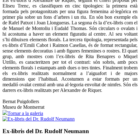
Els ex-libris d’Alexandre de Riquer, seguint el criteri proposat per
Eliseu Trenc, es classifiquen en cinc tipologies: la primera està
formada pels protagonitzats per una figura femenina al·legòrica en
primer pla sobre un fons d’arbres i un riu. En són bon exemple els
de Rafel Patxot i Joan Llongueras. La segona és la d’ex-libris com el
de Manuel de Montoliu i Eudald Thomas. Són circulars o ovalats i
hi acostuma a haver un element figuratiu al centre. Al seu voltant
s’hi dibuixen elements florals. La tercera tipologia, representada pels
ex-libris d’Emili Cabot i Raimon Casellas, és de format rectangular,
sense elements decoratius i amb figures femenines o rostres. El quart
grup, amb mostres com l’ex-libris de Rita Benapres o Miquel
Utrillo, es caracteritzen per tot el contrari: són sobris, amb pocs
elements florals i estampats amb dues o tres tintes. Finalment trobem
els ex-libris realitzats normalment a l’aiguafort i de majors
dimensions que l’habitual. Acostumen a estar formats per un
medalló ovalat central amb una al·legoria envoltat de nimfes. Són els
darrers ex-libris realitzats per Alexandre de Riquer.
Bernat Puigdollers
Museu de Montserrat
Tornar a la galeria
Ex-libris del Dr. Rudolf Neumann