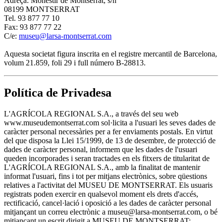
Adreça: Monestir de Montserrat, s/n
08199 MONTSERRAT
Tel. 93 877 77 10
Fax: 93 877 77 22
C/e:
museu@larsa-montserrat.com
Aquesta societat figura inscrita en el registre mercantil de Barcelona,
volum 21.859, foli 29 i full número B-28813.
Política de Privadesa
L'AGRÍCOLA REGIONAL S.A., a través del seu web
www.museudemontserrat.com sol·licita a l'usuari les seves dades de
caràcter personal necessàries per a fer enviaments postals. En virtut
del que disposa la Llei 15/1999, de 13 de desembre, de protecció de
dades de caràcter personal, informem que les dades de l'usuari
queden incorporades i seran tractades en els fitxers de titularitat de
L'AGRÍCOLA REGIONAL S.A., amb la finalitat de mantenir
informat l'usuari, fins i tot per mitjans electrònics, sobre qüestions
relatives a l'activitat del MUSEU DE MONTSERRAT. Els usuaris
registrats poden exercir en qualsevol moment els drets d'accés,
rectificació, cancel·lació i oposició a les dades de caràcter personal
mitjançant un correu electrònic a museu@larsa-montserrat.com, o bé
mitjançant un escrit dirigit a MUSEU DE MONTSERRAT;