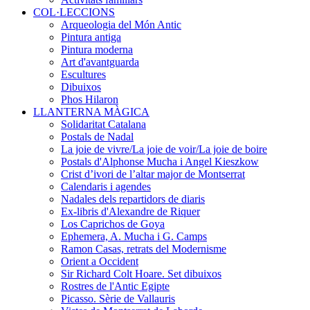
COL·LECCIONS
Arqueologia del Món Antic
Pintura antiga
Pintura moderna
Art d'avantguarda
Escultures
Dibuixos
Phos Hilaron
LLANTERNA MÀGICA
Solidaritat Catalana
Postals de Nadal
La joie de vivre/La joie de voir/La joie de boire
Postals d'Alphonse Mucha i Angel Kieszkow
Crist d’ivori de l’altar major de Montserrat
Calendaris i agendes
Nadales dels repartidors de diaris
Ex-libris d'Alexandre de Riquer
Los Caprichos de Goya
Ephemera, A. Mucha i G. Camps
Ramon Casas, retrats del Modernisme
Orient a Occident
Sir Richard Colt Hoare. Set dibuixos
Rostres de l'Antic Egipte
Picasso. Sèrie de Vallauris