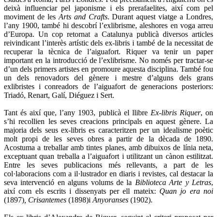
deixà influenciar pel japonisme i els prerafaelites, així com pel
moviment de les
Arts and Crafts
. Durant aquest viatge a Londres,
l’any 1900, també hi descobrí l’exlibrisme, aleshores en voga arreu
d’Europa. Un cop retornat a Catalunya publicà diversos articles
reivindicant l’interès artístic dels ex-libris i també de la necessitat de
recuperar la tècnica de l’aiguafort. Riquer va tenir un paper
important en la introducció de l’exlibrisme. No només per tractar-se
d’un dels primers artistes en promoure aquesta disciplina. També fou
un dels renovadors del gènere i mestre d’alguns dels grans
exlibristes i conreadors de l’aiguafort de generacions posteriors:
Triadó, Renart, Galí, Diéguez i Sert.
Tant és així que, l’any 1903, publicà el llibre
Ex-libris Riquer
, on
s’hi recollien les seves creacions principals en aquest gènere. La
majoria dels seus ex-libris es caracteritzen per un idealisme poètic
molt propi de les seves obres a partir de la dècada de 1890.
Acostuma a treballar amb tintes planes, amb dibuixos de línia neta,
exceptuant quan treballa a l’aiguafort i utilitzant un cànon estilitzat.
Entre les seves publicacions més rellevants, a part de les
col·laboracions com a il·lustrador en diaris i revistes, cal destacar la
seva intervenció en alguns volums de la
Biblioteca Arte y Letras
,
així com els escrits i dissenyats per ell mateix:
Quan jo era noi
(1897)
, Crisantemes
(1898)i
Anyoranses
(1902).