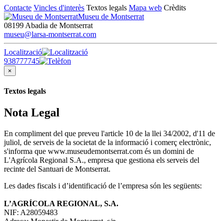
Contacte
Vincles d'interès
Textos legals
Mapa web
Crèdits
Museu de Montserrat
08199 Abadia de Montserrat
museu@larsa-montserrat.com
Localització
938777745
×
Textos legals
Nota Legal
En compliment del que preveu l'article 10 de la llei 34/2002, d'11 de
juliol, de serveis de la societat de la informació i comerç electrònic,
s'informa que www.museudemontserrat.com és un domini de
L'Agrícola Regional S.A., empresa que gestiona els serveis del
recinte del Santuari de Montserrat.
Les dades fiscals i d’identificació de l’empresa són les següents:
L’AGRÍCOLA REGIONAL, S.A.
NIF: A28059483