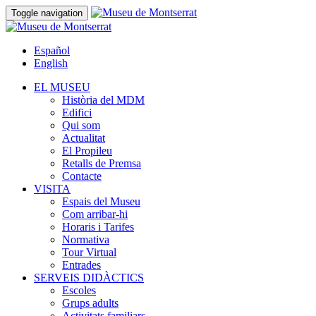
Toggle navigation
Español
English
EL MUSEU
Història del MDM
Edifici
Qui som
Actualitat
El Propileu
Retalls de Premsa
Contacte
VISITA
Espais del Museu
Com arribar-hi
Horaris i Tarifes
Normativa
Tour Virtual
Entrades
SERVEIS DIDÀCTICS
Escoles
Grups adults
Activitats familiars