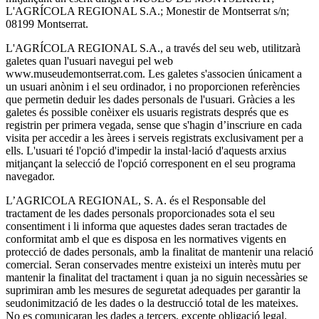
L'AGRÍCOLA REGIONAL S.A.; Monestir de Montserrat s/n;
08199 Montserrat.
L'AGRÍCOLA REGIONAL S.A., a través del seu web, utilitzarà
galetes quan l'usuari navegui pel web
www.museudemontserrat.com. Les galetes s'associen únicament a
un usuari anònim i el seu ordinador, i no proporcionen referències
que permetin deduir les dades personals de l'usuari. Gràcies a les
galetes és possible conèixer els usuaris registrats després que es
registrin per primera vegada, sense que s'hagin d’inscriure en cada
visita per accedir a les àrees i serveis registrats exclusivament per a
ells. L'usuari té l'opció d'impedir la instal·lació d'aquests arxius
mitjançant la selecció de l'opció corresponent en el seu programa
navegador.
L’AGRICOLA REGIONAL, S. A. és el Responsable del
tractament de les dades personals proporcionades sota el seu
consentiment i li informa que aquestes dades seran tractades de
conformitat amb el que es disposa en les normatives vigents en
protecció de dades personals, amb la finalitat de mantenir una relació
comercial. Seran conservades mentre existeixi un interès mutu per
mantenir la finalitat del tractament i quan ja no siguin necessàries se
suprimiran amb les mesures de seguretat adequades per garantir la
seudonimització de les dades o la destrucció total de les mateixes.
No es comunicaran les dades a tercers, excepte obligació legal.