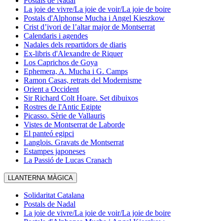
Postals de Nadal
La joie de vivre/La joie de voir/La joie de boire
Postals d'Alphonse Mucha i Angel Kieszkow
Crist d’ivori de l’altar major de Montserrat
Calendaris i agendes
Nadales dels repartidors de diaris
Ex-libris d'Alexandre de Riquer
Los Caprichos de Goya
Ephemera, A. Mucha i G. Camps
Ramon Casas, retrats del Modernisme
Orient a Occident
Sir Richard Colt Hoare. Set dibuixos
Rostres de l'Antic Egipte
Picasso. Sèrie de Vallauris
Vistes de Montserrat de Laborde
El panteó egipci
Langlois. Gravats de Montserrat
Estampes japoneses
La Passió de Lucas Cranach
LLANTERNA MÀGICA
Solidaritat Catalana
Postals de Nadal
La joie de vivre/La joie de voir/La joie de boire