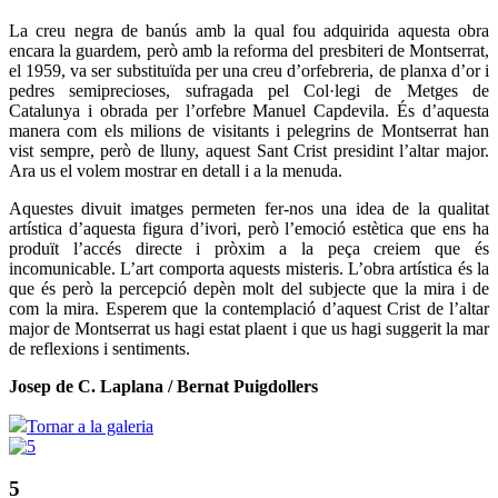
La creu negra de banús amb la qual fou adquirida aquesta obra
encara la guardem, però amb la reforma del presbiteri de Montserrat,
el 1959, va ser substituïda per una creu d’orfebreria, de planxa d’or i
pedres semiprecioses, sufragada pel Col·legi de Metges de
Catalunya i obrada per l’orfebre Manuel Capdevila. És d’aquesta
manera com els milions de visitants i pelegrins de Montserrat han
vist sempre, però de lluny, aquest Sant Crist presidint l’altar major.
Ara us el volem mostrar en detall i a la menuda.
Aquestes divuit imatges permeten fer-nos una idea de la qualitat
artística d’aquesta figura d’ivori, però l’emoció estètica que ens ha
produït l’accés directe i pròxim a la peça creiem que és
incomunicable. L’art comporta aquests misteris. L’obra artística és la
que és però la percepció depèn molt del subjecte que la mira i de
com la mira. Esperem que la contemplació d’aquest Crist de l’altar
major de Montserrat us hagi estat plaent i que us hagi suggerit la mar
de reflexions i sentiments.
Josep de C. Laplana /
Bernat Puigdollers
Tornar a la galeria
5