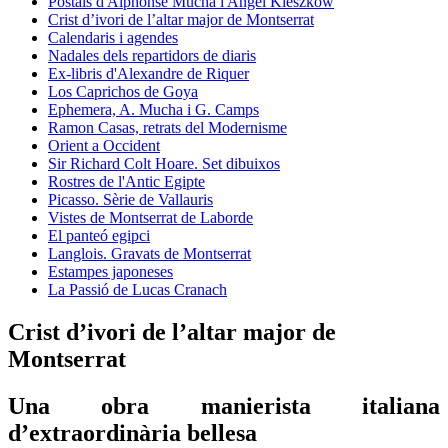
Postals d'Alphonse Mucha i Angel Kieszkow
Crist d’ivori de l’altar major de Montserrat
Calendaris i agendes
Nadales dels repartidors de diaris
Ex-libris d'Alexandre de Riquer
Los Caprichos de Goya
Ephemera, A. Mucha i G. Camps
Ramon Casas, retrats del Modernisme
Orient a Occident
Sir Richard Colt Hoare. Set dibuixos
Rostres de l'Antic Egipte
Picasso. Sèrie de Vallauris
Vistes de Montserrat de Laborde
El panteó egipci
Langlois. Gravats de Montserrat
Estampes japoneses
La Passió de Lucas Cranach
Crist d’ivori de l’altar major de
Montserrat
Una obra manierista italiana
d’extraordinària bellesa