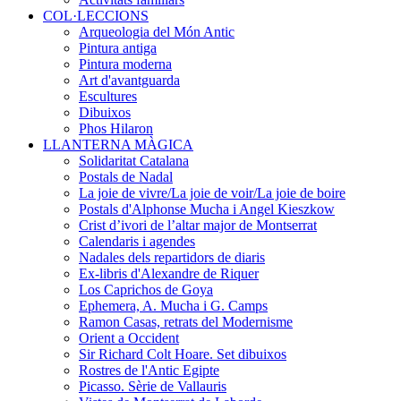
COL·LECCIONS
Arqueologia del Món Antic
Pintura antiga
Pintura moderna
Art d'avantguarda
Escultures
Dibuixos
Phos Hilaron
LLANTERNA MÀGICA
Solidaritat Catalana
Postals de Nadal
La joie de vivre/La joie de voir/La joie de boire
Postals d'Alphonse Mucha i Angel Kieszkow
Crist d’ivori de l’altar major de Montserrat
Calendaris i agendes
Nadales dels repartidors de diaris
Ex-libris d'Alexandre de Riquer
Los Caprichos de Goya
Ephemera, A. Mucha i G. Camps
Ramon Casas, retrats del Modernisme
Orient a Occident
Sir Richard Colt Hoare. Set dibuixos
Rostres de l'Antic Egipte
Picasso. Sèrie de Vallauris