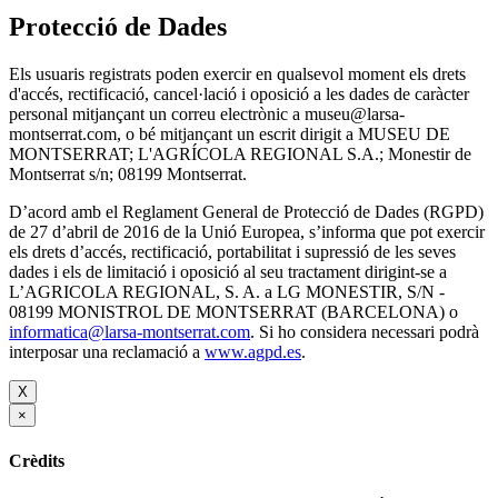
Protecció de Dades
Els usuaris registrats poden exercir en qualsevol moment els drets
d'accés, rectificació, cancel·lació i oposició a les dades de caràcter
personal mitjançant un correu electrònic a museu@larsa-
montserrat.com, o bé mitjançant un escrit dirigit a MUSEU DE
MONTSERRAT; L'AGRÍCOLA REGIONAL S.A.; Monestir de
Montserrat s/n; 08199 Montserrat.
D’acord amb el Reglament General de Protecció de Dades (RGPD)
de 27 d’abril de 2016 de la Unió Europea, s’informa que pot exercir
els drets d’accés, rectificació, portabilitat i supressió de les seves
dades i els de limitació i oposició al seu tractament dirigint-se a
L’AGRICOLA REGIONAL, S. A. a LG MONESTIR, S/N -
08199 MONISTROL DE MONTSERRAT (BARCELONA) o
informatica@larsa-montserrat.com
. Si ho considera necessari podrà
interposar una reclamació a
www.agpd.es
.
X
×
Crèdits