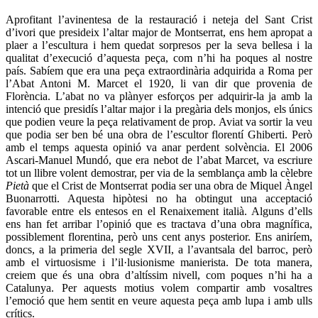
Aprofitant l’avinentesa de la restauració i neteja del Sant Crist
d’ivori que presideix l’altar major de Montserrat, ens hem apropat a
plaer a l’escultura i hem quedat sorpresos per la seva bellesa i la
qualitat d’execució d’aquesta peça, com n’hi ha poques al nostre
país. Sabíem que era una peça extraordinària adquirida a Roma per
l’Abat Antoni M. Marcet el 1920, li van dir que provenia de
Florència. L’abat no va plànyer esforços per adquirir-la ja amb la
intenció que presidís l’altar major i la pregària dels monjos, els únics
que podien veure la peça relativament de prop. Aviat va sortir la veu
que podia ser ben bé una obra de l’escultor florentí Ghiberti. Però
amb el temps aquesta opinió va anar perdent solvència. El 2006
Ascari-Manuel Mundó, que era nebot de l’abat Marcet, va escriure
tot un llibre volent demostrar, per via de la semblança amb la cèlebre
Pietà
que el Crist de Montserrat podia ser una obra de Miquel Àngel
Buonarrotti. Aquesta hipòtesi no ha obtingut una acceptació
favorable entre els entesos en el Renaixement italià. Alguns d’ells
ens han fet arribar l’opinió que es tractava d’una obra magnífica,
possiblement florentina, però uns cent anys posterior. Ens aniríem,
doncs, a la primeria del segle XVII, a l’avantsala del barroc, però
amb el virtuosisme i l’il·lusionisme manierista. De tota manera,
creiem que és una obra d’altíssim nivell, com poques n’hi ha a
Catalunya. Per aquests motius volem compartir amb vosaltres
l’emoció que hem sentit en veure aquesta peça amb lupa i amb ulls
crítics.