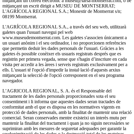
mitjançant un correu electrònic a museu@larsa-montserrat.com, o bé
mitjançant un escrit dirigit a MUSEU DE MONTSERRAT;
L'AGRÍCOLA REGIONAL S.A.; Monestir de Montserrat s/n;
08199 Montserrat.
L'AGRÍCOLA REGIONAL S.A., a través del seu web, utilitzarà
galetes quan l'usuari navegui pel web
www.museudemontserrat.com. Les galetes s'associen únicament a
un usuari anònim i el seu ordinador, i no proporcionen referències
que permetin deduir les dades personals de l'usuari. Gràcies a les
galetes és possible conèixer els usuaris registrats després que es
registrin per primera vegada, sense que s'hagin d’inscriure en cada
visita per accedir a les àrees i serveis registrats exclusivament per a
ells. L'usuari té l'opció d'impedir la instal·lació d'aquests arxius
mitjançant la selecció de l'opció corresponent en el seu programa
navegador.
L’AGRICOLA REGIONAL, S. A. és el Responsable del
tractament de les dades personals proporcionades sota el seu
consentiment i li informa que aquestes dades seran tractades de
conformitat amb el que es disposa en les normatives vigents en
protecció de dades personals, amb la finalitat de mantenir una relació
comercial. Seran conservades mentre existeixi un interès mutu per
mantenir la finalitat del tractament i quan ja no siguin necessàries se
suprimiran amb les mesures de seguretat adequades per garantir la
seudonimització de les dades o la destrucció total de les mateixes.