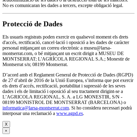
No es comunicaran les dades a tercers, excepte obligació legal.
Protecció de Dades
Els usuaris registrats poden exercir en qualsevol moment els drets
d'accés, rectificació, cancel·lació i oposició a les dades de caràcter
personal mitjançant un correu electrònic a museu@larsa-
montserrat.com, o bé mitjançant un escrit dirigit a MUSEU DE
MONTSERRAT; L'AGRÍCOLA REGIONAL S.A.; Monestir de
Montserrat s/n; 08199 Montserrat.
D’acord amb el Reglament General de Protecció de Dades (RGPD)
de 27 d’abril de 2016 de la Unió Europea, s’informa que pot exercir
els drets d’accés, rectificació, portabilitat i supressió de les seves
dades i els de limitació i oposició al seu tractament dirigint-se a
L’AGRICOLA REGIONAL, S. A. a LG MONESTIR, S/N -
08199 MONISTROL DE MONTSERRAT (BARCELONA) o
informatica@larsa-montserrat.com
. Si ho considera necessari podrà
interposar una reclamació a
www.agpd.es
.
X
×