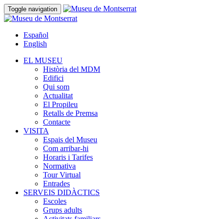
Toggle navigation
Español
English
EL MUSEU
Història del MDM
Edifici
Qui som
Actualitat
El Propileu
Retalls de Premsa
Contacte
VISITA
Espais del Museu
Com arribar-hi
Horaris i Tarifes
Normativa
Tour Virtual
Entrades
SERVEIS DIDÀCTICS
Escoles
Grups adults
Activitats familiars