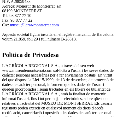
NIF: A28059483
Adreça: Monestir de Montserrat, s/n
08199 MONTSERRAT
Tel. 93 877 77 10
Fax: 93 877 77 22
C/e:
museu@larsa-montserrat.com
Aquesta societat figura inscrita en el registre mercantil de Barcelona,
volum 21.859, foli 29 i full número B-28813.
Política de Privadesa
L'AGRÍCOLA REGIONAL S.A., a través del seu web
www.museudemontserrat.com sol·licita a l'usuari les seves dades de
caràcter personal necessàries per a fer enviaments postals. En virtut
del que disposa la Llei 15/1999, de 13 de desembre, de protecció de
dades de caràcter personal, informem que les dades de l'usuari
queden incorporades i seran tractades en els fitxers de titularitat de
L'AGRÍCOLA REGIONAL S.A., amb la finalitat de mantenir
informat l'usuari, fins i tot per mitjans electrònics, sobre qüestions
relatives a l'activitat del MUSEU DE MONTSERRAT. Els usuaris
registrats poden exercir en qualsevol moment els drets d'accés,
rectificació, cancel·lació i oposició a les dades de caràcter personal