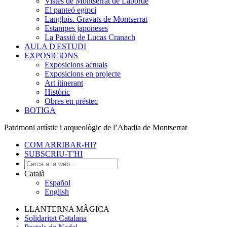
Vistes de Montserrat de Laborde
El panteó egipci
Langlois. Gravats de Montserrat
Estampes japoneses
La Passió de Lucas Cranach
AULA D'ESTUDI
EXPOSICIONS
Exposicions actuals
Exposicions en projecte
Art itinerant
Històric
Obres en préstec
BOTIGA
Patrimoni artístic i arqueològic de l’Abadia de Montserrat
COM ARRIBAR-HI?
SUBSCRIU-T'HI
Català
Español
English
LLANTERNA MÀGICA
Solidaritat Catalana