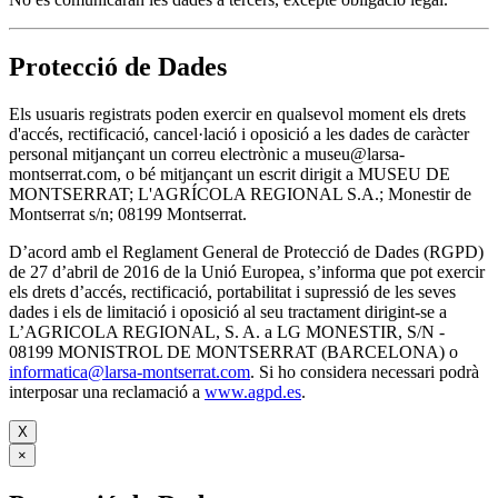
Protecció de Dades
Els usuaris registrats poden exercir en qualsevol moment els drets
d'accés, rectificació, cancel·lació i oposició a les dades de caràcter
personal mitjançant un correu electrònic a museu@larsa-
montserrat.com, o bé mitjançant un escrit dirigit a MUSEU DE
MONTSERRAT; L'AGRÍCOLA REGIONAL S.A.; Monestir de
Montserrat s/n; 08199 Montserrat.
D’acord amb el Reglament General de Protecció de Dades (RGPD)
de 27 d’abril de 2016 de la Unió Europea, s’informa que pot exercir
els drets d’accés, rectificació, portabilitat i supressió de les seves
dades i els de limitació i oposició al seu tractament dirigint-se a
L’AGRICOLA REGIONAL, S. A. a LG MONESTIR, S/N -
08199 MONISTROL DE MONTSERRAT (BARCELONA) o
informatica@larsa-montserrat.com
. Si ho considera necessari podrà
interposar una reclamació a
www.agpd.es
.
X
×