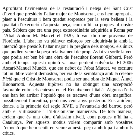
Aprofitant l’avinentesa de la restauració i neteja del Sant Crist
d’ivori que presideix l’altar major de Montserrat, ens hem apropat a
plaer a l’escultura i hem quedat sorpresos per la seva bellesa i la
qualitat d’execució d’aquesta peça, com n’hi ha poques al nostre
país. Sabíem que era una peça extraordinària adquirida a Roma per
l’Abat Antoni M. Marcet el 1920, li van dir que provenia de
Florència. L’abat no va plànyer esforços per adquirir-la ja amb la
intenció que presidís l’altar major i la pregària dels monjos, els únics
que podien veure la peça relativament de prop. Aviat va sortir la veu
que podia ser ben bé una obra de l’escultor florentí Ghiberti. Però
amb el temps aquesta opinió va anar perdent solvència. El 2006
Ascari-Manuel Mundó, que era nebot de l’abat Marcet, va escriure
tot un llibre volent demostrar, per via de la semblança amb la cèlebre
Pietà
que el Crist de Montserrat podia ser una obra de Miquel Àngel
Buonarrotti. Aquesta hipòtesi no ha obtingut una acceptació
favorable entre els entesos en el Renaixement italià. Alguns d’ells
ens han fet arribar l’opinió que es tractava d’una obra magnífica,
possiblement florentina, però uns cent anys posterior. Ens aniríem,
doncs, a la primeria del segle XVII, a l’avantsala del barroc, però
amb el virtuosisme i l’il·lusionisme manierista. De tota manera,
creiem que és una obra d’altíssim nivell, com poques n’hi ha a
Catalunya. Per aquests motius volem compartir amb vosaltres
l’emoció que hem sentit en veure aquesta peça amb lupa i amb ulls
crítics.