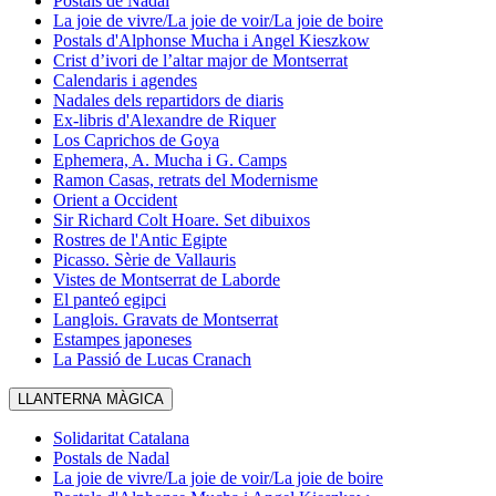
Postals de Nadal
La joie de vivre/La joie de voir/La joie de boire
Postals d'Alphonse Mucha i Angel Kieszkow
Crist d’ivori de l’altar major de Montserrat
Calendaris i agendes
Nadales dels repartidors de diaris
Ex-libris d'Alexandre de Riquer
Los Caprichos de Goya
Ephemera, A. Mucha i G. Camps
Ramon Casas, retrats del Modernisme
Orient a Occident
Sir Richard Colt Hoare. Set dibuixos
Rostres de l'Antic Egipte
Picasso. Sèrie de Vallauris
Vistes de Montserrat de Laborde
El panteó egipci
Langlois. Gravats de Montserrat
Estampes japoneses
La Passió de Lucas Cranach
LLANTERNA MÀGICA
Solidaritat Catalana
Postals de Nadal
La joie de vivre/La joie de voir/La joie de boire