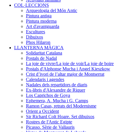
COL·LECCIONS
Arqueologia del Món Antic
Pintura antiga
Pintura moderna
Art d'avantguarda
Escultures
Dibuixos
Phos Hilaron
LLANTERNA MÀGICA
Solidaritat Catalana
Postals de Nadal
La joie de vivre/La joie de voir/La joie de boire
Postals d'Alphonse Mucha i Angel Kieszkow
Crist d’ivori de l’altar major de Montserrat
Calendaris i agendes
Nadales dels repartidors de diaris
Ex-libris d'Alexandre de Riquer
Los Caprichos de Goya
Ephemera, A. Mucha i G. Camps
Ramon Casas, retrats del Modernisme
Orient a Occident
Sir Richard Colt Hoare. Set dibuixos
Rostres de l'Antic Egipte
Picasso. Sèrie de Vallauris