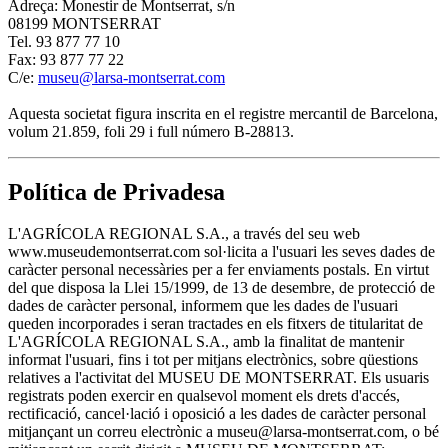
Adreça: Monestir de Montserrat, s/n
08199 MONTSERRAT
Tel. 93 877 77 10
Fax: 93 877 77 22
C/e:
museu@larsa-montserrat.com
Aquesta societat figura inscrita en el registre mercantil de Barcelona,
volum 21.859, foli 29 i full número B-28813.
Política de Privadesa
L'AGRÍCOLA REGIONAL S.A., a través del seu web
www.museudemontserrat.com sol·licita a l'usuari les seves dades de
caràcter personal necessàries per a fer enviaments postals. En virtut
del que disposa la Llei 15/1999, de 13 de desembre, de protecció de
dades de caràcter personal, informem que les dades de l'usuari
queden incorporades i seran tractades en els fitxers de titularitat de
L'AGRÍCOLA REGIONAL S.A., amb la finalitat de mantenir
informat l'usuari, fins i tot per mitjans electrònics, sobre qüestions
relatives a l'activitat del MUSEU DE MONTSERRAT. Els usuaris
registrats poden exercir en qualsevol moment els drets d'accés,
rectificació, cancel·lació i oposició a les dades de caràcter personal
mitjançant un correu electrònic a museu@larsa-montserrat.com, o bé