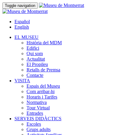
Toggle navigation
Español
English
EL MUSEU
Història del MDM
Edifici
Qui som
Actualitat
El Propileu
Retalls de Premsa
Contacte
VISITA
Espais del Museu
Com arribar-hi
Horaris i Tarifes
Normativa
Tour Virtual
Entrades
SERVEIS DIDÀCTICS
Escoles
Grups adults
Activitats familiars