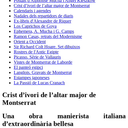
Postals d'Alphonse Mucha i Angel Kieszkow
Crist d’ivori de l’altar major de Montserrat
Calendaris i agendes
Nadales dels repartidors de diaris
Ex-libris d'Alexandre de Riquer
Los Caprichos de Goya
Ephemera, A. Mucha i G. Camps
Ramon Casas, retrats del Modernisme
Orient a Occident
Sir Richard Colt Hoare. Set dibuixos
Rostres de l'Antic Egipte
Picasso. Sèrie de Vallauris
Vistes de Montserrat de Laborde
El panteó egipci
Langlois. Gravats de Montserrat
Estampes japoneses
La Passió de Lucas Cranach
Crist d’ivori de l’altar major de
Montserrat
Una obra manierista italiana
d’extraordinària bellesa