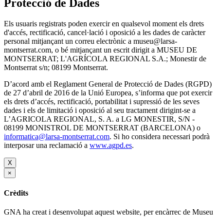
Protecció de Dades
Els usuaris registrats poden exercir en qualsevol moment els drets
d'accés, rectificació, cancel·lació i oposició a les dades de caràcter
personal mitjançant un correu electrònic a museu@larsa-
montserrat.com, o bé mitjançant un escrit dirigit a MUSEU DE
MONTSERRAT; L'AGRÍCOLA REGIONAL S.A.; Monestir de
Montserrat s/n; 08199 Montserrat.
D’acord amb el Reglament General de Protecció de Dades (RGPD)
de 27 d’abril de 2016 de la Unió Europea, s’informa que pot exercir
els drets d’accés, rectificació, portabilitat i supressió de les seves
dades i els de limitació i oposició al seu tractament dirigint-se a
L’AGRICOLA REGIONAL, S. A. a LG MONESTIR, S/N -
08199 MONISTROL DE MONTSERRAT (BARCELONA) o
informatica@larsa-montserrat.com
. Si ho considera necessari podrà
interposar una reclamació a
www.agpd.es
.
X
×
Crèdits
GNA ha creat i desenvolupat aquest website, per encàrrec de Museu