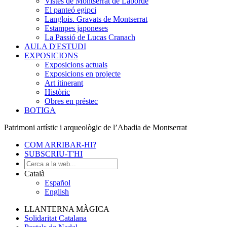
Vistes de Montserrat de Laborde
El panteó egipci
Langlois. Gravats de Montserrat
Estampes japoneses
La Passió de Lucas Cranach
AULA D'ESTUDI
EXPOSICIONS
Exposicions actuals
Exposicions en projecte
Art itinerant
Històric
Obres en préstec
BOTIGA
Patrimoni artístic i arqueològic de l’Abadia de Montserrat
COM ARRIBAR-HI?
SUBSCRIU-T'HI
Català
Español
English
LLANTERNA MÀGICA
Solidaritat Catalana