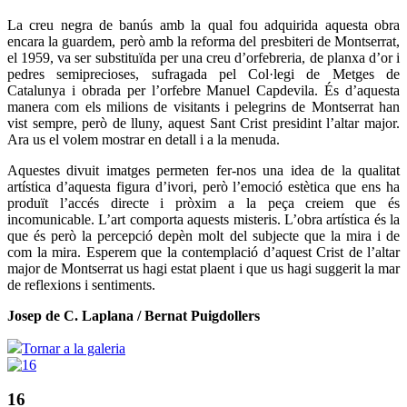
La creu negra de banús amb la qual fou adquirida aquesta obra
encara la guardem, però amb la reforma del presbiteri de Montserrat,
el 1959, va ser substituïda per una creu d’orfebreria, de planxa d’or i
pedres semiprecioses, sufragada pel Col·legi de Metges de
Catalunya i obrada per l’orfebre Manuel Capdevila. És d’aquesta
manera com els milions de visitants i pelegrins de Montserrat han
vist sempre, però de lluny, aquest Sant Crist presidint l’altar major.
Ara us el volem mostrar en detall i a la menuda.
Aquestes divuit imatges permeten fer-nos una idea de la qualitat
artística d’aquesta figura d’ivori, però l’emoció estètica que ens ha
produït l’accés directe i pròxim a la peça creiem que és
incomunicable. L’art comporta aquests misteris. L’obra artística és la
que és però la percepció depèn molt del subjecte que la mira i de
com la mira. Esperem que la contemplació d’aquest Crist de l’altar
major de Montserrat us hagi estat plaent i que us hagi suggerit la mar
de reflexions i sentiments.
Josep de C. Laplana /
Bernat Puigdollers
Tornar a la galeria
16