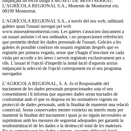
mitjançant un escrit dirigit a MUSEU DE MONTSERRAT;
L'AGRÍCOLA REGIONAL S.A.; Monestir de Montserrat s/n;
08199 Montserrat.
L'AGRÍCOLA REGIONAL S.A., a través del seu web, utilitzarà
galetes quan l'usuari navegui pel web
www.museudemontserrat.com. Les galetes s'associen únicament a
un usuari anònim i el seu ordinador, i no proporcionen referències
que permetin deduir les dades personals de l'usuari. Gràcies a les
galetes és possible conèixer els usuaris registrats després que es
registrin per primera vegada, sense que s'hagin d’inscriure en cada
visita per accedir a les àrees i serveis registrats exclusivament per a
ells. L'usuari té l'opció d'impedir la instal·lació d'aquests arxius
mitjançant la selecció de l'opció corresponent en el seu programa
navegador.
L’AGRICOLA REGIONAL, S. A. és el Responsable del
tractament de les dades personals proporcionades sota el seu
consentiment i li informa que aquestes dades seran tractades de
conformitat amb el que es disposa en les normatives vigents en
protecció de dades personals, amb la finalitat de mantenir una relació
comercial. Seran conservades mentre existeixi un interès mutu per
mantenir la finalitat del tractament i quan ja no siguin necessàries se
suprimiran amb les mesures de seguretat adequades per garantir la
seudonimització de les dades o la destrucció total de les mateixes.
No es comunicaran les dades a tercers, excepte obligació legal.