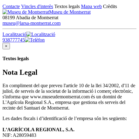
Contacte
Vincles d'interès
Textos legals
Mapa web
Crèdits
Museu de Montserrat
08199 Abadia de Montserrat
museu@larsa-montserrat.com
Localització
938777745
×
Textos legals
Nota Legal
En compliment del que preveu l'article 10 de la llei 34/2002, d'11 de
juliol, de serveis de la societat de la informació i comerç electrònic,
s'informa que www.museudemontserrat.com és un domini de
L'Agrícola Regional S.A., empresa que gestiona els serveis del
recinte del Santuari de Montserrat.
Les dades fiscals i d’identificació de l’empresa són les següents:
L’AGRÍCOLA REGIONAL, S.A.
NIF: A28059483