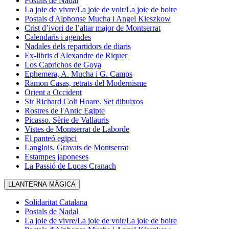
Postals de Nadal
La joie de vivre/La joie de voir/La joie de boire
Postals d'Alphonse Mucha i Angel Kieszkow
Crist d’ivori de l’altar major de Montserrat
Calendaris i agendes
Nadales dels repartidors de diaris
Ex-libris d'Alexandre de Riquer
Los Caprichos de Goya
Ephemera, A. Mucha i G. Camps
Ramon Casas, retrats del Modernisme
Orient a Occident
Sir Richard Colt Hoare. Set dibuixos
Rostres de l'Antic Egipte
Picasso. Sèrie de Vallauris
Vistes de Montserrat de Laborde
El panteó egipci
Langlois. Gravats de Montserrat
Estampes japoneses
La Passió de Lucas Cranach
LLANTERNA MÀGICA
Solidaritat Catalana
Postals de Nadal
La joie de vivre/La joie de voir/La joie de boire