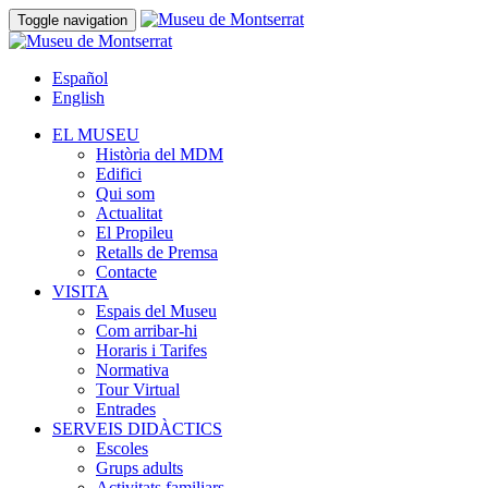
Toggle navigation
Español
English
EL MUSEU
Història del MDM
Edifici
Qui som
Actualitat
El Propileu
Retalls de Premsa
Contacte
VISITA
Espais del Museu
Com arribar-hi
Horaris i Tarifes
Normativa
Tour Virtual
Entrades
SERVEIS DIDÀCTICS
Escoles
Grups adults
Activitats familiars