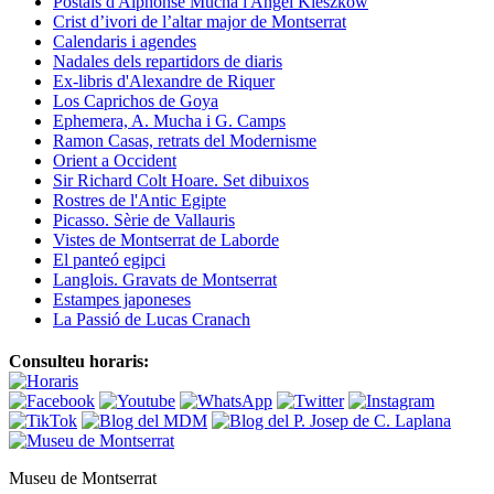
Postals d'Alphonse Mucha i Angel Kieszkow
Crist d’ivori de l’altar major de Montserrat
Calendaris i agendes
Nadales dels repartidors de diaris
Ex-libris d'Alexandre de Riquer
Los Caprichos de Goya
Ephemera, A. Mucha i G. Camps
Ramon Casas, retrats del Modernisme
Orient a Occident
Sir Richard Colt Hoare. Set dibuixos
Rostres de l'Antic Egipte
Picasso. Sèrie de Vallauris
Vistes de Montserrat de Laborde
El panteó egipci
Langlois. Gravats de Montserrat
Estampes japoneses
La Passió de Lucas Cranach
Consulteu horaris:
Museu de Montserrat