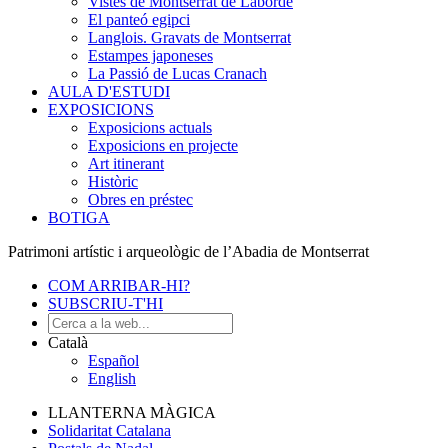
Vistes de Montserrat de Laborde
El panteó egipci
Langlois. Gravats de Montserrat
Estampes japoneses
La Passió de Lucas Cranach
AULA D'ESTUDI
EXPOSICIONS
Exposicions actuals
Exposicions en projecte
Art itinerant
Històric
Obres en préstec
BOTIGA
Patrimoni artístic i arqueològic de l’Abadia de Montserrat
COM ARRIBAR-HI?
SUBSCRIU-T'HI
Català
Español
English
LLANTERNA MÀGICA
Solidaritat Catalana