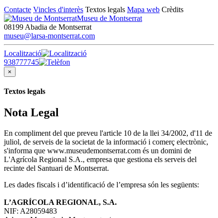
Contacte
Vincles d'interès
Textos legals
Mapa web
Crèdits
Museu de Montserrat
08199 Abadia de Montserrat
museu@larsa-montserrat.com
Localització
938777745
×
Textos legals
Nota Legal
En compliment del que preveu l'article 10 de la llei 34/2002, d'11 de
juliol, de serveis de la societat de la informació i comerç electrònic,
s'informa que www.museudemontserrat.com és un domini de
L'Agrícola Regional S.A., empresa que gestiona els serveis del
recinte del Santuari de Montserrat.
Les dades fiscals i d’identificació de l’empresa són les següents:
L’AGRÍCOLA REGIONAL, S.A.
NIF: A28059483