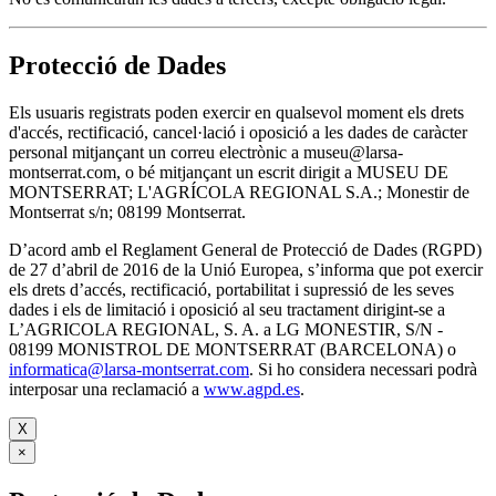
Protecció de Dades
Els usuaris registrats poden exercir en qualsevol moment els drets
d'accés, rectificació, cancel·lació i oposició a les dades de caràcter
personal mitjançant un correu electrònic a museu@larsa-
montserrat.com, o bé mitjançant un escrit dirigit a MUSEU DE
MONTSERRAT; L'AGRÍCOLA REGIONAL S.A.; Monestir de
Montserrat s/n; 08199 Montserrat.
D’acord amb el Reglament General de Protecció de Dades (RGPD)
de 27 d’abril de 2016 de la Unió Europea, s’informa que pot exercir
els drets d’accés, rectificació, portabilitat i supressió de les seves
dades i els de limitació i oposició al seu tractament dirigint-se a
L’AGRICOLA REGIONAL, S. A. a LG MONESTIR, S/N -
08199 MONISTROL DE MONTSERRAT (BARCELONA) o
informatica@larsa-montserrat.com
. Si ho considera necessari podrà
interposar una reclamació a
www.agpd.es
.
X
×