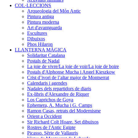
COL·LECCIONS
Arqueologia del Món Antic
Pintura antiga
Pintura moderna
Art d'avantguarda
Escultures
Dibuixos
Phos Hilaron
LLANTERNA MÀGICA
Solidaritat Catalana
Postals de Nadal
La joie de vivre/La joie de voir/La joie de boire
Postals d'Alphonse Mucha i Angel Kieszkow
Crist d’ivori de l’altar major de Montserrat
Calendaris i agendes
Nadales dels repartidors de diaris
Ex-libris d'Alexandre de Riquer
Los Caprichos de Goya
Ephemera, A. Mucha i G. Camps
Ramon Casas, retrats del Modernisme
Orient a Occident
Sir Richard Colt Hoare. Set dibuixos
Rostres de l'Antic Egipte
Picasso. Sèrie de Vallauris