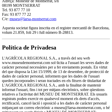
Adreça: Monestir de Montserrat, s/n
08199 MONTSERRAT
Tel. 93 877 77 10
Fax: 93 877 77 22
C/e:
museu@larsa-montserrat.com
Aquesta societat figura inscrita en el registre mercantil de Barcelona,
volum 21.859, foli 29 i full número B-28813.
Política de Privadesa
L'AGRÍCOLA REGIONAL S.A., a través del seu web
www.museudemontserrat.com sol·licita a l'usuari les seves dades de
caràcter personal necessàries per a fer enviaments postals. En virtut
del que disposa la Llei 15/1999, de 13 de desembre, de protecció de
dades de caràcter personal, informem que les dades de l'usuari
queden incorporades i seran tractades en els fitxers de titularitat de
L'AGRÍCOLA REGIONAL S.A., amb la finalitat de mantenir
informat l'usuari, fins i tot per mitjans electrònics, sobre qüestions
relatives a l'activitat del MUSEU DE MONTSERRAT. Els usuaris
registrats poden exercir en qualsevol moment els drets d'accés,
rectificació, cancel·lació i oposició a les dades de caràcter personal
mitjançant un correu electrònic a museu@larsa-montserrat.com, o bé