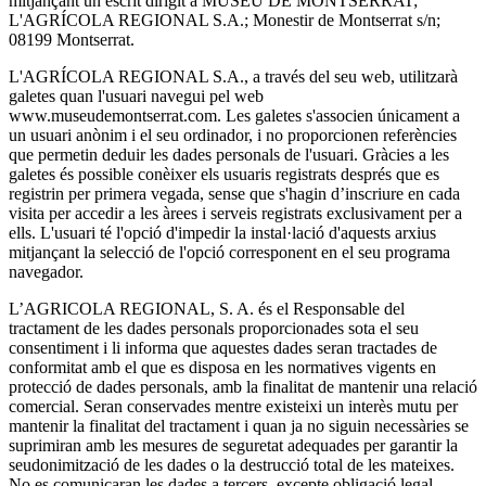
mitjançant un escrit dirigit a MUSEU DE MONTSERRAT;
L'AGRÍCOLA REGIONAL S.A.; Monestir de Montserrat s/n;
08199 Montserrat.
L'AGRÍCOLA REGIONAL S.A., a través del seu web, utilitzarà
galetes quan l'usuari navegui pel web
www.museudemontserrat.com. Les galetes s'associen únicament a
un usuari anònim i el seu ordinador, i no proporcionen referències
que permetin deduir les dades personals de l'usuari. Gràcies a les
galetes és possible conèixer els usuaris registrats després que es
registrin per primera vegada, sense que s'hagin d’inscriure en cada
visita per accedir a les àrees i serveis registrats exclusivament per a
ells. L'usuari té l'opció d'impedir la instal·lació d'aquests arxius
mitjançant la selecció de l'opció corresponent en el seu programa
navegador.
L’AGRICOLA REGIONAL, S. A. és el Responsable del
tractament de les dades personals proporcionades sota el seu
consentiment i li informa que aquestes dades seran tractades de
conformitat amb el que es disposa en les normatives vigents en
protecció de dades personals, amb la finalitat de mantenir una relació
comercial. Seran conservades mentre existeixi un interès mutu per
mantenir la finalitat del tractament i quan ja no siguin necessàries se
suprimiran amb les mesures de seguretat adequades per garantir la
seudonimització de les dades o la destrucció total de les mateixes.
No es comunicaran les dades a tercers, excepte obligació legal.