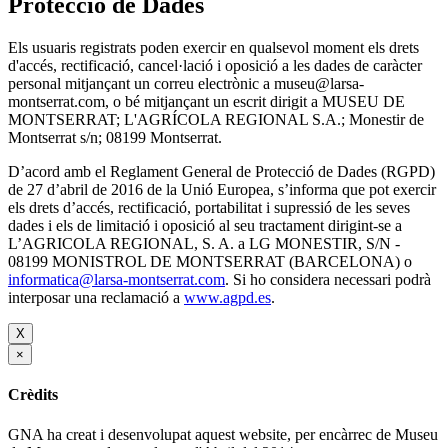
Protecció de Dades
Els usuaris registrats poden exercir en qualsevol moment els drets
d'accés, rectificació, cancel·lació i oposició a les dades de caràcter
personal mitjançant un correu electrònic a museu@larsa-
montserrat.com, o bé mitjançant un escrit dirigit a MUSEU DE
MONTSERRAT; L'AGRÍCOLA REGIONAL S.A.; Monestir de
Montserrat s/n; 08199 Montserrat.
D’acord amb el Reglament General de Protecció de Dades (RGPD)
de 27 d’abril de 2016 de la Unió Europea, s’informa que pot exercir
els drets d’accés, rectificació, portabilitat i supressió de les seves
dades i els de limitació i oposició al seu tractament dirigint-se a
L’AGRICOLA REGIONAL, S. A. a LG MONESTIR, S/N -
08199 MONISTROL DE MONTSERRAT (BARCELONA) o
informatica@larsa-montserrat.com
. Si ho considera necessari podrà
interposar una reclamació a
www.agpd.es
.
X
×
Crèdits
GNA ha creat i desenvolupat aquest website, per encàrrec de Museu