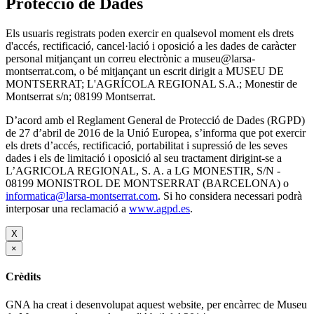
Protecció de Dades
Els usuaris registrats poden exercir en qualsevol moment els drets
d'accés, rectificació, cancel·lació i oposició a les dades de caràcter
personal mitjançant un correu electrònic a museu@larsa-
montserrat.com, o bé mitjançant un escrit dirigit a MUSEU DE
MONTSERRAT; L'AGRÍCOLA REGIONAL S.A.; Monestir de
Montserrat s/n; 08199 Montserrat.
D’acord amb el Reglament General de Protecció de Dades (RGPD)
de 27 d’abril de 2016 de la Unió Europea, s’informa que pot exercir
els drets d’accés, rectificació, portabilitat i supressió de les seves
dades i els de limitació i oposició al seu tractament dirigint-se a
L’AGRICOLA REGIONAL, S. A. a LG MONESTIR, S/N -
08199 MONISTROL DE MONTSERRAT (BARCELONA) o
informatica@larsa-montserrat.com
. Si ho considera necessari podrà
interposar una reclamació a
www.agpd.es
.
X
×
Crèdits
GNA ha creat i desenvolupat aquest website, per encàrrec de Museu