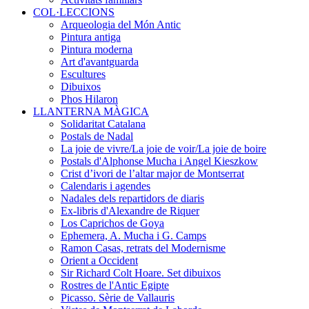
COL·LECCIONS
Arqueologia del Món Antic
Pintura antiga
Pintura moderna
Art d'avantguarda
Escultures
Dibuixos
Phos Hilaron
LLANTERNA MÀGICA
Solidaritat Catalana
Postals de Nadal
La joie de vivre/La joie de voir/La joie de boire
Postals d'Alphonse Mucha i Angel Kieszkow
Crist d’ivori de l’altar major de Montserrat
Calendaris i agendes
Nadales dels repartidors de diaris
Ex-libris d'Alexandre de Riquer
Los Caprichos de Goya
Ephemera, A. Mucha i G. Camps
Ramon Casas, retrats del Modernisme
Orient a Occident
Sir Richard Colt Hoare. Set dibuixos
Rostres de l'Antic Egipte
Picasso. Sèrie de Vallauris