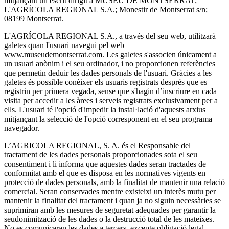
mitjançant un escrit dirigit a MUSEU DE MONTSERRAT;
L'AGRÍCOLA REGIONAL S.A.; Monestir de Montserrat s/n;
08199 Montserrat.
L'AGRÍCOLA REGIONAL S.A., a través del seu web, utilitzarà
galetes quan l'usuari navegui pel web
www.museudemontserrat.com. Les galetes s'associen únicament a
un usuari anònim i el seu ordinador, i no proporcionen referències
que permetin deduir les dades personals de l'usuari. Gràcies a les
galetes és possible conèixer els usuaris registrats després que es
registrin per primera vegada, sense que s'hagin d’inscriure en cada
visita per accedir a les àrees i serveis registrats exclusivament per a
ells. L'usuari té l'opció d'impedir la instal·lació d'aquests arxius
mitjançant la selecció de l'opció corresponent en el seu programa
navegador.
L’AGRICOLA REGIONAL, S. A. és el Responsable del
tractament de les dades personals proporcionades sota el seu
consentiment i li informa que aquestes dades seran tractades de
conformitat amb el que es disposa en les normatives vigents en
protecció de dades personals, amb la finalitat de mantenir una relació
comercial. Seran conservades mentre existeixi un interès mutu per
mantenir la finalitat del tractament i quan ja no siguin necessàries se
suprimiran amb les mesures de seguretat adequades per garantir la
seudonimització de les dades o la destrucció total de les mateixes.
No es comunicaran les dades a tercers, excepte obligació legal.