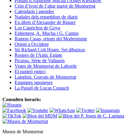
Postals d'Alphonse Mucha i Angel Kieszkow
Crist d’ivori de l’altar major de Montserrat
Calendaris i agendes
Nadales dels repartidors de diaris
Ex-libris d'Alexandre de Riquer
Los Caprichos de Goya
Ephemera, A. Mucha i G. Camps
Ramon Casas, retrats del Modernisme
Orient a Occident
Sir Richard Colt Hoare. Set dibuixos
Rostres de l'Antic Egipte
Picasso. Sèrie de Vallauris
Vistes de Montserrat de Laborde
El panteó egipci
Langlois. Gravats de Montserrat
Estampes japoneses
La Passió de Lucas Cranach
Consulteu horaris:
Museu de Montserrat