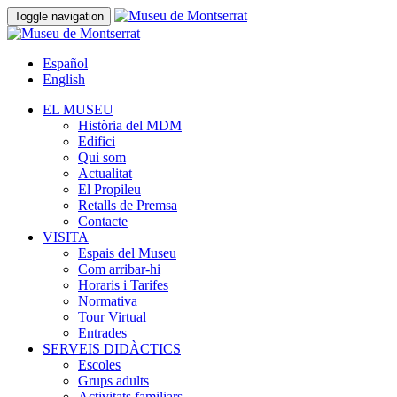
Toggle navigation
Español
English
EL MUSEU
Història del MDM
Edifici
Qui som
Actualitat
El Propileu
Retalls de Premsa
Contacte
VISITA
Espais del Museu
Com arribar-hi
Horaris i Tarifes
Normativa
Tour Virtual
Entrades
SERVEIS DIDÀCTICS
Escoles
Grups adults
Activitats familiars