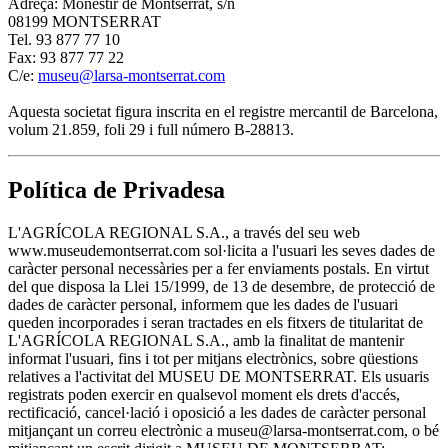
Adreça: Monestir de Montserrat, s/n
08199 MONTSERRAT
Tel. 93 877 77 10
Fax: 93 877 77 22
C/e:
museu@larsa-montserrat.com
Aquesta societat figura inscrita en el registre mercantil de Barcelona,
volum 21.859, foli 29 i full número B-28813.
Política de Privadesa
L'AGRÍCOLA REGIONAL S.A., a través del seu web
www.museudemontserrat.com sol·licita a l'usuari les seves dades de
caràcter personal necessàries per a fer enviaments postals. En virtut
del que disposa la Llei 15/1999, de 13 de desembre, de protecció de
dades de caràcter personal, informem que les dades de l'usuari
queden incorporades i seran tractades en els fitxers de titularitat de
L'AGRÍCOLA REGIONAL S.A., amb la finalitat de mantenir
informat l'usuari, fins i tot per mitjans electrònics, sobre qüestions
relatives a l'activitat del MUSEU DE MONTSERRAT. Els usuaris
registrats poden exercir en qualsevol moment els drets d'accés,
rectificació, cancel·lació i oposició a les dades de caràcter personal
mitjançant un correu electrònic a museu@larsa-montserrat.com, o bé