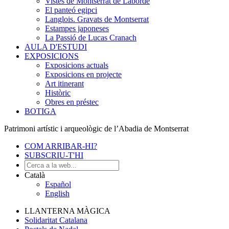
Vistes de Montserrat de Laborde
El panteó egipci
Langlois. Gravats de Montserrat
Estampes japoneses
La Passió de Lucas Cranach
AULA D'ESTUDI
EXPOSICIONS
Exposicions actuals
Exposicions en projecte
Art itinerant
Històric
Obres en préstec
BOTIGA
Patrimoni artístic i arqueològic de l’Abadia de Montserrat
COM ARRIBAR-HI?
SUBSCRIU-T'HI
Català
Español
English
LLANTERNA MÀGICA
Solidaritat Catalana