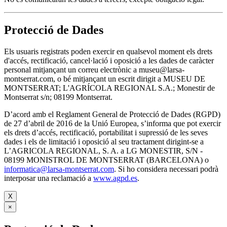
Protecció de Dades
Els usuaris registrats poden exercir en qualsevol moment els drets
d'accés, rectificació, cancel·lació i oposició a les dades de caràcter
personal mitjançant un correu electrònic a museu@larsa-
montserrat.com, o bé mitjançant un escrit dirigit a MUSEU DE
MONTSERRAT; L'AGRÍCOLA REGIONAL S.A.; Monestir de
Montserrat s/n; 08199 Montserrat.
D’acord amb el Reglament General de Protecció de Dades (RGPD)
de 27 d’abril de 2016 de la Unió Europea, s’informa que pot exercir
els drets d’accés, rectificació, portabilitat i supressió de les seves
dades i els de limitació i oposició al seu tractament dirigint-se a
L’AGRICOLA REGIONAL, S. A. a LG MONESTIR, S/N -
08199 MONISTROL DE MONTSERRAT (BARCELONA) o
informatica@larsa-montserrat.com
. Si ho considera necessari podrà
interposar una reclamació a
www.agpd.es
.
X
×