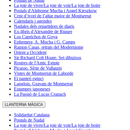
Postals de Nadal
La joie de vivre/La joie de voir/La joie de boire
Postals d'Alphonse Mucha i Angel Kieszkow
Crist d’ivori de l’altar major de Montserrat
Calendaris i agendes
Nadales dels repartidors de diaris
Ex-libris d'Alexandre de Riquer
Los Caprichos de Goya
Ephemera, A. Mucha i G. Camps
Ramon Casas, retrats del Modernisme
Orient a Occident
Sir Richard Colt Hoare. Set dibuixos
Rostres de l'Antic Egipte
Picasso. Sèrie de Vallauris
Vistes de Montserrat de Laborde
El panteó egipci
Langlois. Gravats de Montserrat
Estampes japoneses
La Passió de Lucas Cranach
LLANTERNA MÀGICA
Solidaritat Catalana
Postals de Nadal
La joie de vivre/La joie de voir/La joie de boire