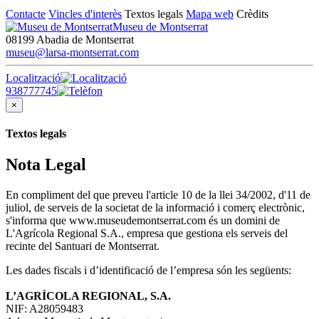
Contacte
Vincles d'interès
Textos legals
Mapa web
Crèdits
Museu de Montserrat
08199 Abadia de Montserrat
museu@larsa-montserrat.com
Localització
938777745
×
Textos legals
Nota Legal
En compliment del que preveu l'article 10 de la llei 34/2002, d'11 de
juliol, de serveis de la societat de la informació i comerç electrònic,
s'informa que www.museudemontserrat.com és un domini de
L'Agrícola Regional S.A., empresa que gestiona els serveis del
recinte del Santuari de Montserrat.
Les dades fiscals i d’identificació de l’empresa són les següents:
L’AGRÍCOLA REGIONAL, S.A.
NIF: A28059483