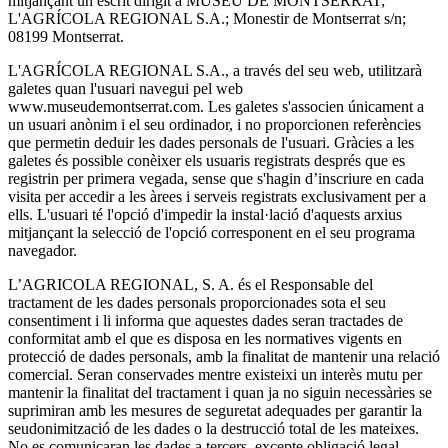
mitjançant un escrit dirigit a MUSEU DE MONTSERRAT;
L'AGRÍCOLA REGIONAL S.A.; Monestir de Montserrat s/n;
08199 Montserrat.
L'AGRÍCOLA REGIONAL S.A., a través del seu web, utilitzarà
galetes quan l'usuari navegui pel web
www.museudemontserrat.com. Les galetes s'associen únicament a
un usuari anònim i el seu ordinador, i no proporcionen referències
que permetin deduir les dades personals de l'usuari. Gràcies a les
galetes és possible conèixer els usuaris registrats després que es
registrin per primera vegada, sense que s'hagin d’inscriure en cada
visita per accedir a les àrees i serveis registrats exclusivament per a
ells. L'usuari té l'opció d'impedir la instal·lació d'aquests arxius
mitjançant la selecció de l'opció corresponent en el seu programa
navegador.
L’AGRICOLA REGIONAL, S. A. és el Responsable del
tractament de les dades personals proporcionades sota el seu
consentiment i li informa que aquestes dades seran tractades de
conformitat amb el que es disposa en les normatives vigents en
protecció de dades personals, amb la finalitat de mantenir una relació
comercial. Seran conservades mentre existeixi un interès mutu per
mantenir la finalitat del tractament i quan ja no siguin necessàries se
suprimiran amb les mesures de seguretat adequades per garantir la
seudonimització de les dades o la destrucció total de les mateixes.
No es comunicaran les dades a tercers, excepte obligació legal.