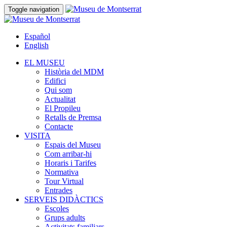
Toggle navigation
Español
English
EL MUSEU
Història del MDM
Edifici
Qui som
Actualitat
El Propileu
Retalls de Premsa
Contacte
VISITA
Espais del Museu
Com arribar-hi
Horaris i Tarifes
Normativa
Tour Virtual
Entrades
SERVEIS DIDÀCTICS
Escoles
Grups adults
Activitats familiars