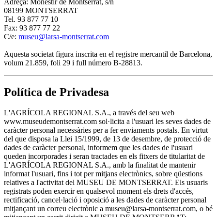
Adreça: Monestir de Montserrat, s/n
08199 MONTSERRAT
Tel. 93 877 77 10
Fax: 93 877 77 22
C/e:
museu@larsa-montserrat.com
Aquesta societat figura inscrita en el registre mercantil de Barcelona,
volum 21.859, foli 29 i full número B-28813.
Política de Privadesa
L'AGRÍCOLA REGIONAL S.A., a través del seu web
www.museudemontserrat.com sol·licita a l'usuari les seves dades de
caràcter personal necessàries per a fer enviaments postals. En virtut
del que disposa la Llei 15/1999, de 13 de desembre, de protecció de
dades de caràcter personal, informem que les dades de l'usuari
queden incorporades i seran tractades en els fitxers de titularitat de
L'AGRÍCOLA REGIONAL S.A., amb la finalitat de mantenir
informat l'usuari, fins i tot per mitjans electrònics, sobre qüestions
relatives a l'activitat del MUSEU DE MONTSERRAT. Els usuaris
registrats poden exercir en qualsevol moment els drets d'accés,
rectificació, cancel·lació i oposició a les dades de caràcter personal
mitjançant un correu electrònic a museu@larsa-montserrat.com, o bé