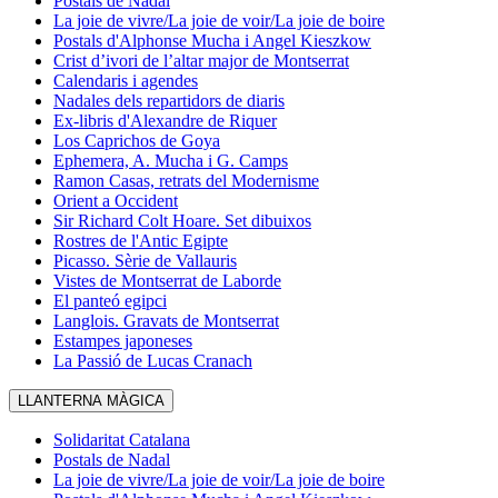
Postals de Nadal
La joie de vivre/La joie de voir/La joie de boire
Postals d'Alphonse Mucha i Angel Kieszkow
Crist d’ivori de l’altar major de Montserrat
Calendaris i agendes
Nadales dels repartidors de diaris
Ex-libris d'Alexandre de Riquer
Los Caprichos de Goya
Ephemera, A. Mucha i G. Camps
Ramon Casas, retrats del Modernisme
Orient a Occident
Sir Richard Colt Hoare. Set dibuixos
Rostres de l'Antic Egipte
Picasso. Sèrie de Vallauris
Vistes de Montserrat de Laborde
El panteó egipci
Langlois. Gravats de Montserrat
Estampes japoneses
La Passió de Lucas Cranach
LLANTERNA MÀGICA
Solidaritat Catalana
Postals de Nadal
La joie de vivre/La joie de voir/La joie de boire