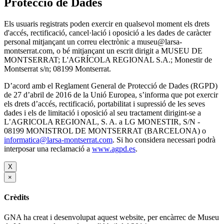
Protecció de Dades
Els usuaris registrats poden exercir en qualsevol moment els drets
d'accés, rectificació, cancel·lació i oposició a les dades de caràcter
personal mitjançant un correu electrònic a museu@larsa-
montserrat.com, o bé mitjançant un escrit dirigit a MUSEU DE
MONTSERRAT; L'AGRÍCOLA REGIONAL S.A.; Monestir de
Montserrat s/n; 08199 Montserrat.
D’acord amb el Reglament General de Protecció de Dades (RGPD)
de 27 d’abril de 2016 de la Unió Europea, s’informa que pot exercir
els drets d’accés, rectificació, portabilitat i supressió de les seves
dades i els de limitació i oposició al seu tractament dirigint-se a
L’AGRICOLA REGIONAL, S. A. a LG MONESTIR, S/N -
08199 MONISTROL DE MONTSERRAT (BARCELONA) o
informatica@larsa-montserrat.com
. Si ho considera necessari podrà
interposar una reclamació a
www.agpd.es
.
X
×
Crèdits
GNA ha creat i desenvolupat aquest website, per encàrrec de Museu