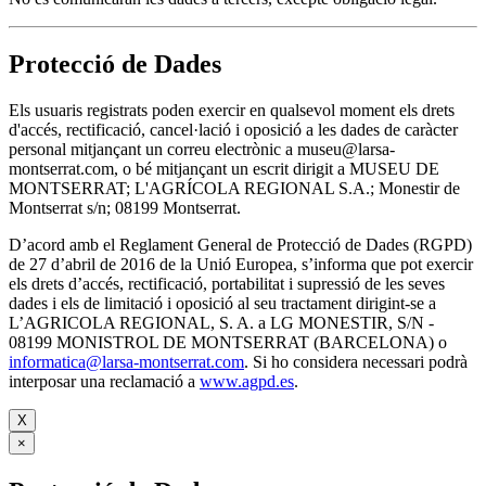
Protecció de Dades
Els usuaris registrats poden exercir en qualsevol moment els drets
d'accés, rectificació, cancel·lació i oposició a les dades de caràcter
personal mitjançant un correu electrònic a museu@larsa-
montserrat.com, o bé mitjançant un escrit dirigit a MUSEU DE
MONTSERRAT; L'AGRÍCOLA REGIONAL S.A.; Monestir de
Montserrat s/n; 08199 Montserrat.
D’acord amb el Reglament General de Protecció de Dades (RGPD)
de 27 d’abril de 2016 de la Unió Europea, s’informa que pot exercir
els drets d’accés, rectificació, portabilitat i supressió de les seves
dades i els de limitació i oposició al seu tractament dirigint-se a
L’AGRICOLA REGIONAL, S. A. a LG MONESTIR, S/N -
08199 MONISTROL DE MONTSERRAT (BARCELONA) o
informatica@larsa-montserrat.com
. Si ho considera necessari podrà
interposar una reclamació a
www.agpd.es
.
X
×