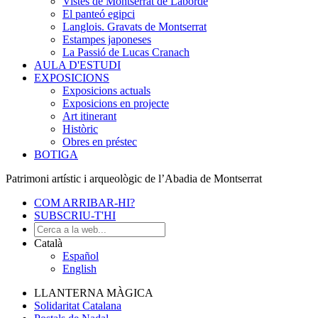
Vistes de Montserrat de Laborde
El panteó egipci
Langlois. Gravats de Montserrat
Estampes japoneses
La Passió de Lucas Cranach
AULA D'ESTUDI
EXPOSICIONS
Exposicions actuals
Exposicions en projecte
Art itinerant
Històric
Obres en préstec
BOTIGA
Patrimoni artístic i arqueològic de l’Abadia de Montserrat
COM ARRIBAR-HI?
SUBSCRIU-T'HI
Català
Español
English
LLANTERNA MÀGICA
Solidaritat Catalana