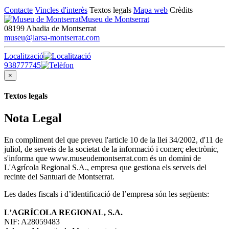
Contacte
Vincles d'interès
Textos legals
Mapa web
Crèdits
Museu de Montserrat
08199 Abadia de Montserrat
museu@larsa-montserrat.com
Localització
938777745
×
Textos legals
Nota Legal
En compliment del que preveu l'article 10 de la llei 34/2002, d'11 de
juliol, de serveis de la societat de la informació i comerç electrònic,
s'informa que www.museudemontserrat.com és un domini de
L'Agrícola Regional S.A., empresa que gestiona els serveis del
recinte del Santuari de Montserrat.
Les dades fiscals i d’identificació de l’empresa són les següents:
L’AGRÍCOLA REGIONAL, S.A.
NIF: A28059483