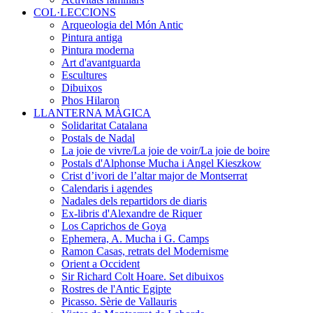
COL·LECCIONS
Arqueologia del Món Antic
Pintura antiga
Pintura moderna
Art d'avantguarda
Escultures
Dibuixos
Phos Hilaron
LLANTERNA MÀGICA
Solidaritat Catalana
Postals de Nadal
La joie de vivre/La joie de voir/La joie de boire
Postals d'Alphonse Mucha i Angel Kieszkow
Crist d’ivori de l’altar major de Montserrat
Calendaris i agendes
Nadales dels repartidors de diaris
Ex-libris d'Alexandre de Riquer
Los Caprichos de Goya
Ephemera, A. Mucha i G. Camps
Ramon Casas, retrats del Modernisme
Orient a Occident
Sir Richard Colt Hoare. Set dibuixos
Rostres de l'Antic Egipte
Picasso. Sèrie de Vallauris