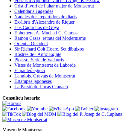
Postals d'Alphonse Mucha i Angel Kieszkow
Crist d’ivori de l’altar major de Montserrat
Calendaris i agendes
Nadales dels repartidors de diaris
Ex-libris d'Alexandre de Riquer
Los Caprichos de Goya
Ephemera, A. Mucha i G. Camps
Ramon Casas, retrats del Modernisme
Orient a Occident
Sir Richard Colt Hoare. Set dibuixos
Rostres de l'Antic Egipte
Picasso. Sèrie de Vallauris
Vistes de Montserrat de Laborde
El panteó egipci
Langlois. Gravats de Montserrat
Estampes japoneses
La Passió de Lucas Cranach
Consulteu horaris:
Museu de Montserrat