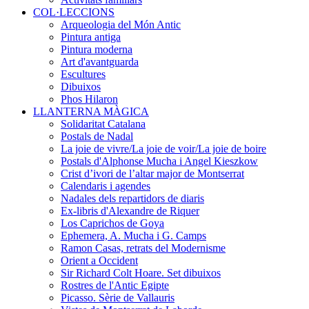
COL·LECCIONS
Arqueologia del Món Antic
Pintura antiga
Pintura moderna
Art d'avantguarda
Escultures
Dibuixos
Phos Hilaron
LLANTERNA MÀGICA
Solidaritat Catalana
Postals de Nadal
La joie de vivre/La joie de voir/La joie de boire
Postals d'Alphonse Mucha i Angel Kieszkow
Crist d’ivori de l’altar major de Montserrat
Calendaris i agendes
Nadales dels repartidors de diaris
Ex-libris d'Alexandre de Riquer
Los Caprichos de Goya
Ephemera, A. Mucha i G. Camps
Ramon Casas, retrats del Modernisme
Orient a Occident
Sir Richard Colt Hoare. Set dibuixos
Rostres de l'Antic Egipte
Picasso. Sèrie de Vallauris