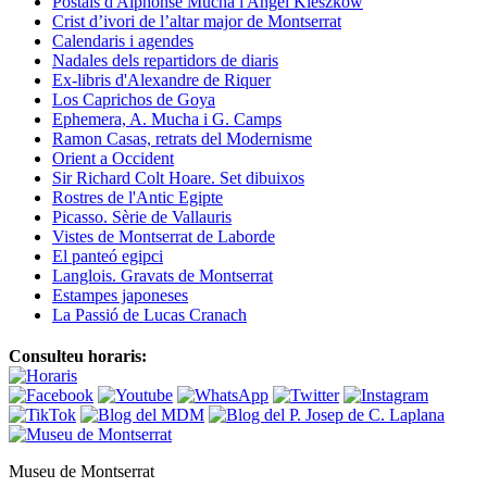
Postals d'Alphonse Mucha i Angel Kieszkow
Crist d’ivori de l’altar major de Montserrat
Calendaris i agendes
Nadales dels repartidors de diaris
Ex-libris d'Alexandre de Riquer
Los Caprichos de Goya
Ephemera, A. Mucha i G. Camps
Ramon Casas, retrats del Modernisme
Orient a Occident
Sir Richard Colt Hoare. Set dibuixos
Rostres de l'Antic Egipte
Picasso. Sèrie de Vallauris
Vistes de Montserrat de Laborde
El panteó egipci
Langlois. Gravats de Montserrat
Estampes japoneses
La Passió de Lucas Cranach
Consulteu horaris:
Museu de Montserrat