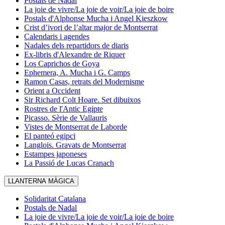
Postals de Nadal
La joie de vivre/La joie de voir/La joie de boire
Postals d'Alphonse Mucha i Angel Kieszkow
Crist d’ivori de l’altar major de Montserrat
Calendaris i agendes
Nadales dels repartidors de diaris
Ex-libris d'Alexandre de Riquer
Los Caprichos de Goya
Ephemera, A. Mucha i G. Camps
Ramon Casas, retrats del Modernisme
Orient a Occident
Sir Richard Colt Hoare. Set dibuixos
Rostres de l'Antic Egipte
Picasso. Sèrie de Vallauris
Vistes de Montserrat de Laborde
El panteó egipci
Langlois. Gravats de Montserrat
Estampes japoneses
La Passió de Lucas Cranach
LLANTERNA MÀGICA
Solidaritat Catalana
Postals de Nadal
La joie de vivre/La joie de voir/La joie de boire