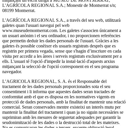
mitjançant un escrit dirigit a MUSEU DE MONTSERRAT;
L'AGRÍCOLA REGIONAL S.A.; Monestir de Montserrat s/n;
08199 Montserrat.
L'AGRÍCOLA REGIONAL S.A., a través del seu web, utilitzarà
galetes quan l'usuari navegui pel web
www.museudemontserrat.com. Les galetes s'associen únicament a
un usuari anònim i el seu ordinador, i no proporcionen referències
que permetin deduir les dades personals de l'usuari. Gràcies a les
galetes és possible conèixer els usuaris registrats després que es
registrin per primera vegada, sense que s'hagin d’inscriure en cada
visita per accedir a les àrees i serveis registrats exclusivament per a
ells. L'usuari té l'opció d'impedir la instal·lació d'aquests arxius
mitjançant la selecció de l'opció corresponent en el seu programa
navegador.
L’AGRICOLA REGIONAL, S. A. és el Responsable del
tractament de les dades personals proporcionades sota el seu
consentiment i li informa que aquestes dades seran tractades de
conformitat amb el que es disposa en les normatives vigents en
protecció de dades personals, amb la finalitat de mantenir una relació
comercial. Seran conservades mentre existeixi un interès mutu per
mantenir la finalitat del tractament i quan ja no siguin necessàries se
suprimiran amb les mesures de seguretat adequades per garantir la
seudonimització de les dades o la destrucció total de les mateixes.
No es comunicaran les dades a tercers, excepte obligació legal.