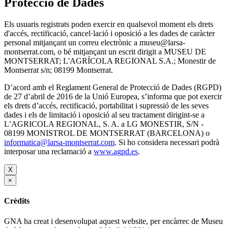
Protecció de Dades
Els usuaris registrats poden exercir en qualsevol moment els drets
d'accés, rectificació, cancel·lació i oposició a les dades de caràcter
personal mitjançant un correu electrònic a museu@larsa-
montserrat.com, o bé mitjançant un escrit dirigit a MUSEU DE
MONTSERRAT; L'AGRÍCOLA REGIONAL S.A.; Monestir de
Montserrat s/n; 08199 Montserrat.
D’acord amb el Reglament General de Protecció de Dades (RGPD)
de 27 d’abril de 2016 de la Unió Europea, s’informa que pot exercir
els drets d’accés, rectificació, portabilitat i supressió de les seves
dades i els de limitació i oposició al seu tractament dirigint-se a
L’AGRICOLA REGIONAL, S. A. a LG MONESTIR, S/N -
08199 MONISTROL DE MONTSERRAT (BARCELONA) o
informatica@larsa-montserrat.com
. Si ho considera necessari podrà
interposar una reclamació a
www.agpd.es
.
X
×
Crèdits
GNA ha creat i desenvolupat aquest website, per encàrrec de Museu