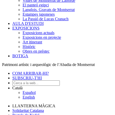
Vistes de Montserrat de Laborde
El panteó egipci
Langlois. Gravats de Montserrat
Estampes japoneses
La Passió de Lucas Cranach
AULA D'ESTUDI
EXPOSICIONS
Exposicions actuals
Exposicions en projecte
Art itinerant
Històric
Obres en préstec
BOTIGA
Patrimoni artístic i arqueològic de l’Abadia de Montserrat
COM ARRIBAR-HI?
SUBSCRIU-T'HI
Català
Español
English
LLANTERNA MÀGICA
Solidaritat Catalana