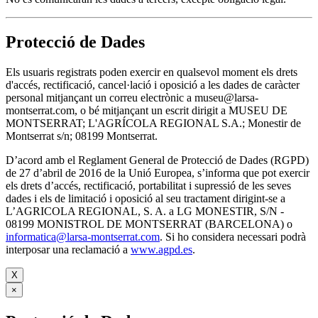
Protecció de Dades
Els usuaris registrats poden exercir en qualsevol moment els drets
d'accés, rectificació, cancel·lació i oposició a les dades de caràcter
personal mitjançant un correu electrònic a museu@larsa-
montserrat.com, o bé mitjançant un escrit dirigit a MUSEU DE
MONTSERRAT; L'AGRÍCOLA REGIONAL S.A.; Monestir de
Montserrat s/n; 08199 Montserrat.
D’acord amb el Reglament General de Protecció de Dades (RGPD)
de 27 d’abril de 2016 de la Unió Europea, s’informa que pot exercir
els drets d’accés, rectificació, portabilitat i supressió de les seves
dades i els de limitació i oposició al seu tractament dirigint-se a
L’AGRICOLA REGIONAL, S. A. a LG MONESTIR, S/N -
08199 MONISTROL DE MONTSERRAT (BARCELONA) o
informatica@larsa-montserrat.com
. Si ho considera necessari podrà
interposar una reclamació a
www.agpd.es
.
X
×