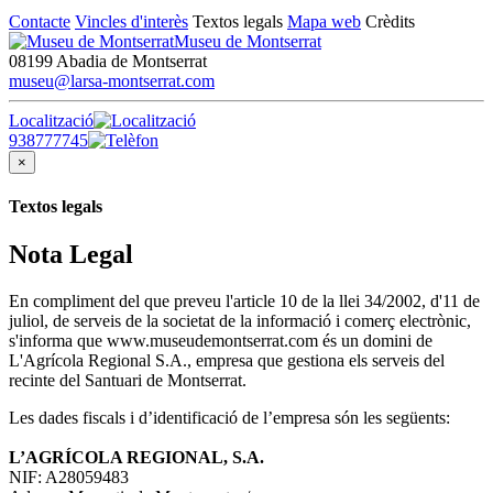
Contacte
Vincles d'interès
Textos legals
Mapa web
Crèdits
Museu de Montserrat
08199 Abadia de Montserrat
museu@larsa-montserrat.com
Localització
938777745
×
Textos legals
Nota Legal
En compliment del que preveu l'article 10 de la llei 34/2002, d'11 de
juliol, de serveis de la societat de la informació i comerç electrònic,
s'informa que www.museudemontserrat.com és un domini de
L'Agrícola Regional S.A., empresa que gestiona els serveis del
recinte del Santuari de Montserrat.
Les dades fiscals i d’identificació de l’empresa són les següents:
L’AGRÍCOLA REGIONAL, S.A.
NIF: A28059483