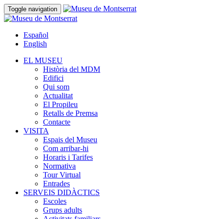
Toggle navigation
Español
English
EL MUSEU
Història del MDM
Edifici
Qui som
Actualitat
El Propileu
Retalls de Premsa
Contacte
VISITA
Espais del Museu
Com arribar-hi
Horaris i Tarifes
Normativa
Tour Virtual
Entrades
SERVEIS DIDÀCTICS
Escoles
Grups adults
Activitats familiars