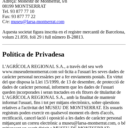
Adreça: Monestir de Montserrat, s/n
08199 MONTSERRAT
Tel. 93 877 77 10
Fax: 93 877 77 22
C/e:
museu@larsa-montserrat.com
Aquesta societat figura inscrita en el registre mercantil de Barcelona,
volum 21.859, foli 29 i full número B-28813.
Política de Privadesa
L'AGRÍCOLA REGIONAL S.A., a través del seu web
www.museudemontserrat.com sol·licita a l'usuari les seves dades de
caràcter personal necessàries per a fer enviaments postals. En virtut
del que disposa la Llei 15/1999, de 13 de desembre, de protecció de
dades de caràcter personal, informem que les dades de l'usuari
queden incorporades i seran tractades en els fitxers de titularitat de
L'AGRÍCOLA REGIONAL S.A., amb la finalitat de mantenir
informat l'usuari, fins i tot per mitjans electrònics, sobre qüestions
relatives a l'activitat del MUSEU DE MONTSERRAT. Els usuaris
registrats poden exercir en qualsevol moment els drets d'accés,
rectificació, cancel·lació i oposició a les dades de caràcter personal
mitjançant un correu electrònic a museu@larsa-montserrat.com, o bé