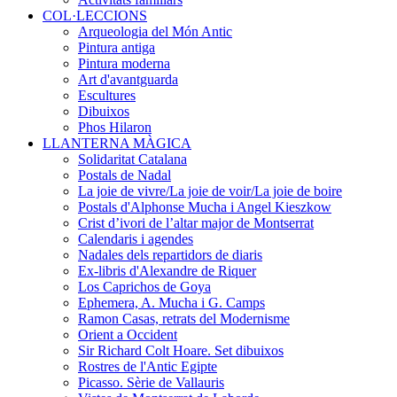
COL·LECCIONS
Arqueologia del Món Antic
Pintura antiga
Pintura moderna
Art d'avantguarda
Escultures
Dibuixos
Phos Hilaron
LLANTERNA MÀGICA
Solidaritat Catalana
Postals de Nadal
La joie de vivre/La joie de voir/La joie de boire
Postals d'Alphonse Mucha i Angel Kieszkow
Crist d’ivori de l’altar major de Montserrat
Calendaris i agendes
Nadales dels repartidors de diaris
Ex-libris d'Alexandre de Riquer
Los Caprichos de Goya
Ephemera, A. Mucha i G. Camps
Ramon Casas, retrats del Modernisme
Orient a Occident
Sir Richard Colt Hoare. Set dibuixos
Rostres de l'Antic Egipte
Picasso. Sèrie de Vallauris