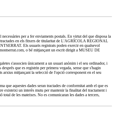
essàries per a fer enviaments postals. En virtut del que disposa la
ran tractades en els fitxers de titularitat de L'AGRÍCOLA REGIONAL
E MONTSERRAT. Els usuaris registrats poden exercir en qualsevol
sa-montserrat.com, o bé mitjançant un escrit dirigit a MUSEU DE
es s'associen únicament a un usuari anònim i el seu ordinador, i
ts després que es registrin per primera vegada, sense que s'hagin
ests arxius mitjançant la selecció de l'opció corresponent en el seu
a que aquestes dades seran tractades de conformitat amb el que es
existeixi un interès mutu per mantenir la finalitat del tractament i
ó total de les mateixes. No es comunicaran les dades a tercers,