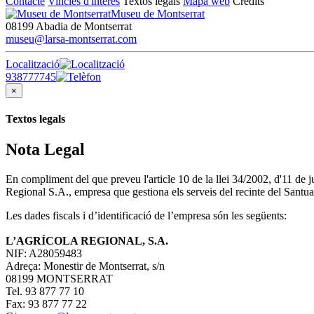
Contacte
Vincles d'interès
Textos legals
Mapa web
Crèdits
Museu de Montserrat
08199 Abadia de Montserrat
museu@larsa-montserrat.com
Localització
938777745
×
Textos legals
Nota Legal
En compliment del que preveu l'article 10 de la llei 34/2002, d'11 de
Regional S.A., empresa que gestiona els serveis del recinte del Santua
Les dades fiscals i d’identificació de l’empresa són les següents:
L’AGRÍCOLA REGIONAL, S.A.
NIF: A28059483
Adreça: Monestir de Montserrat, s/n
08199 MONTSERRAT
Tel. 93 877 77 10
Fax: 93 877 77 22