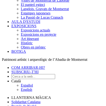
Vistes de Montserrat de Laborde
El panteó egipci
Langlois. Gravats de Montserrat
Estampes japoneses
La Passió de Lucas Cranach
AULA D'ESTUDI
EXPOSICIONS
Exposicions actuals
Exposicions en projecte
Art itinerant
Històric
Obres en préstec
BOTIGA
Patrimoni artístic i arqueològic de l’Abadia de Montserrat
COM ARRIBAR-HI?
SUBSCRIU-T'HI
Català
Español
English
LLANTERNA MÀGICA
Solidaritat Catalana