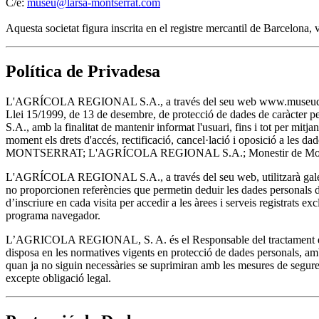
C/e:
museu@larsa-montserrat.com
Aquesta societat figura inscrita en el registre mercantil de Barcelona
Política de Privadesa
L'AGRÍCOLA REGIONAL S.A., a través del seu web www.museudemontserra
Llei 15/1999, de 13 de desembre, de protecció de dades de caràcter 
S.A., amb la finalitat de mantenir informat l'usuari, fins i tot per m
moment els drets d'accés, rectificació, cancel·lació i oposició a les
MONTSERRAT; L'AGRÍCOLA REGIONAL S.A.; Monestir de Montser
L'AGRÍCOLA REGIONAL S.A., a través del seu web, utilitzarà galetes
no proporcionen referències que permetin deduir les dades personals de 
d’inscriure en cada visita per accedir a les àrees i serveis registrats ex
programa navegador.
L’AGRICOLA REGIONAL, S. A. és el Responsable del tractament de les
disposa en les normatives vigents en protecció de dades personals, amb 
quan ja no siguin necessàries se suprimiran amb les mesures de seguret
excepte obligació legal.