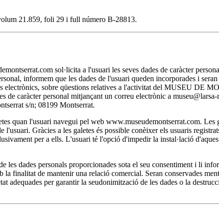
, volum 21.859, foli 29 i full número B-28813.
t.com sol·licita a l'usuari les seves dades de caràcter personal nec
personal, informem que les dades de l'usuari queden incorporades i se
itjans electrònics, sobre qüestions relatives a l'activitat del MUSEU D
 dades de caràcter personal mitjançant un correu electrònic a museu@lar
rat s/n; 08199 Montserrat.
 quan l'usuari navegui pel web www.museudemontserrat.com. Les galet
l'usuari. Gràcies a les galetes és possible conèixer els usuaris registra
clusivament per a ells. L'usuari té l'opció d'impedir la instal·lació d'aqu
 dades personals proporcionades sota el seu consentiment i li inform
la finalitat de mantenir una relació comercial. Seran conservades mentre 
at adequades per garantir la seudonimització de les dades o la destrucci