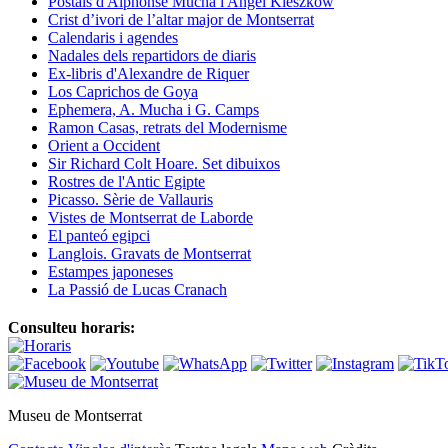
Postals d'Alphonse Mucha i Angel Kieszkow
Crist d’ivori de l’altar major de Montserrat
Calendaris i agendes
Nadales dels repartidors de diaris
Ex-libris d'Alexandre de Riquer
Los Caprichos de Goya
Ephemera, A. Mucha i G. Camps
Ramon Casas, retrats del Modernisme
Orient a Occident
Sir Richard Colt Hoare. Set dibuixos
Rostres de l'Antic Egipte
Picasso. Sèrie de Vallauris
Vistes de Montserrat de Laborde
El panteó egipci
Langlois. Gravats de Montserrat
Estampes japoneses
La Passió de Lucas Cranach
Consulteu horaris:
Museu de Montserrat