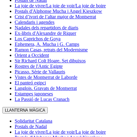
Postals de Nadal
La joie de vivre/La joie de voir/La joie de boire
Postals d'Alphonse Mucha i Angel Kieszkow
Crist d’ivori de l’altar major de Montserrat
Calendaris i agendes
Nadales dels repartidors de diaris
Ex-libris d'Alexandre de Riquer
Los Caprichos de Goya
Ephemera, A. Mucha i G. Camps
Ramon Casas, retrats del Modernisme
Orient a Occident
Sir Richard Colt Hoare. Set dibuixos
Rostres de l'Antic Egipte
Picasso. Sèrie de Vallauris
Vistes de Montserrat de Laborde
El panteó egipci
Langlois. Gravats de Montserrat
Estampes japoneses
La Passió de Lucas Cranach
LLANTERNA MÀGICA
Solidaritat Catalana
Postals de Nadal
La joie de vivre/La joie de voir/La joie de boire