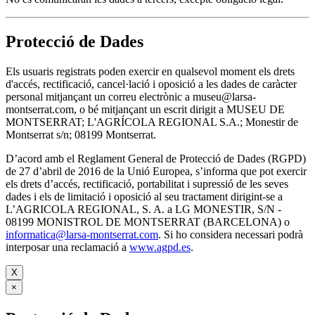
Protecció de Dades
Els usuaris registrats poden exercir en qualsevol moment els drets
d'accés, rectificació, cancel·lació i oposició a les dades de caràcter
personal mitjançant un correu electrònic a museu@larsa-
montserrat.com, o bé mitjançant un escrit dirigit a MUSEU DE
MONTSERRAT; L'AGRÍCOLA REGIONAL S.A.; Monestir de
Montserrat s/n; 08199 Montserrat.
D’acord amb el Reglament General de Protecció de Dades (RGPD)
de 27 d’abril de 2016 de la Unió Europea, s’informa que pot exercir
els drets d’accés, rectificació, portabilitat i supressió de les seves
dades i els de limitació i oposició al seu tractament dirigint-se a
L’AGRICOLA REGIONAL, S. A. a LG MONESTIR, S/N -
08199 MONISTROL DE MONTSERRAT (BARCELONA) o
informatica@larsa-montserrat.com
. Si ho considera necessari podrà
interposar una reclamació a
www.agpd.es
.
X
×