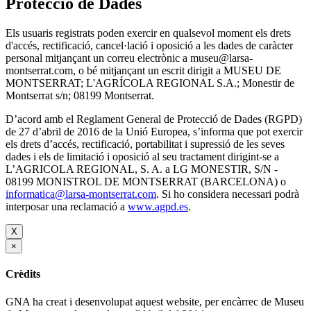
Protecció de Dades
Els usuaris registrats poden exercir en qualsevol moment els drets
d'accés, rectificació, cancel·lació i oposició a les dades de caràcter
personal mitjançant un correu electrònic a museu@larsa-
montserrat.com, o bé mitjançant un escrit dirigit a MUSEU DE
MONTSERRAT; L'AGRÍCOLA REGIONAL S.A.; Monestir de
Montserrat s/n; 08199 Montserrat.
D’acord amb el Reglament General de Protecció de Dades (RGPD)
de 27 d’abril de 2016 de la Unió Europea, s’informa que pot exercir
els drets d’accés, rectificació, portabilitat i supressió de les seves
dades i els de limitació i oposició al seu tractament dirigint-se a
L’AGRICOLA REGIONAL, S. A. a LG MONESTIR, S/N -
08199 MONISTROL DE MONTSERRAT (BARCELONA) o
informatica@larsa-montserrat.com
. Si ho considera necessari podrà
interposar una reclamació a
www.agpd.es
.
X
×
Crèdits
GNA ha creat i desenvolupat aquest website, per encàrrec de Museu