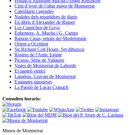
Postals d'Alphonse Mucha i Angel Kieszkow
Crist d’ivori de l’altar major de Montserrat
Calendaris i agendes
Nadales dels repartidors de diaris
Ex-libris d'Alexandre de Riquer
Los Caprichos de Goya
Ephemera, A. Mucha i G. Camps
Ramon Casas, retrats del Modernisme
Orient a Occident
Sir Richard Colt Hoare. Set dibuixos
Rostres de l'Antic Egipte
Picasso. Sèrie de Vallauris
Vistes de Montserrat de Laborde
El panteó egipci
Langlois. Gravats de Montserrat
Estampes japoneses
La Passió de Lucas Cranach
Consulteu horaris:
Museu de Montserrat