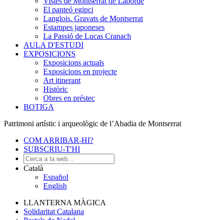
Vistes de Montserrat de Laborde
El panteó egipci
Langlois. Gravats de Montserrat
Estampes japoneses
La Passió de Lucas Cranach
AULA D'ESTUDI
EXPOSICIONS
Exposicions actuals
Exposicions en projecte
Art itinerant
Històric
Obres en préstec
BOTIGA
Patrimoni artístic i arqueològic de l’Abadia de Montserrat
COM ARRIBAR-HI?
SUBSCRIU-T'HI
Català
Español
English
LLANTERNA MÀGICA
Solidaritat Catalana