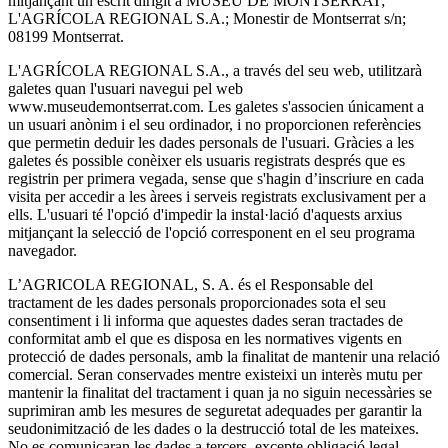
mitjançant un escrit dirigit a MUSEU DE MONTSERRAT;
L'AGRÍCOLA REGIONAL S.A.; Monestir de Montserrat s/n;
08199 Montserrat.
L'AGRÍCOLA REGIONAL S.A., a través del seu web, utilitzarà
galetes quan l'usuari navegui pel web
www.museudemontserrat.com. Les galetes s'associen únicament a
un usuari anònim i el seu ordinador, i no proporcionen referències
que permetin deduir les dades personals de l'usuari. Gràcies a les
galetes és possible conèixer els usuaris registrats després que es
registrin per primera vegada, sense que s'hagin d’inscriure en cada
visita per accedir a les àrees i serveis registrats exclusivament per a
ells. L'usuari té l'opció d'impedir la instal·lació d'aquests arxius
mitjançant la selecció de l'opció corresponent en el seu programa
navegador.
L’AGRICOLA REGIONAL, S. A. és el Responsable del
tractament de les dades personals proporcionades sota el seu
consentiment i li informa que aquestes dades seran tractades de
conformitat amb el que es disposa en les normatives vigents en
protecció de dades personals, amb la finalitat de mantenir una relació
comercial. Seran conservades mentre existeixi un interès mutu per
mantenir la finalitat del tractament i quan ja no siguin necessàries se
suprimiran amb les mesures de seguretat adequades per garantir la
seudonimització de les dades o la destrucció total de les mateixes.
No es comunicaran les dades a tercers, excepte obligació legal.