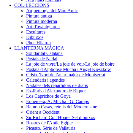
COL·LECCIONS
Arqueologia del Món Antic
Pintura antiga
Pintura moderna
Art d'avantguarda
Escultures
Dibuixos
Phos Hilaron
LLANTERNA MÀGICA
Solidaritat Catalana
Postals de Nadal
La joie de vivre/La joie de voir/La joie de boire
Postals d'Alphonse Mucha i Angel Kieszkow
Crist d’ivori de l’altar major de Montserrat
Calendaris i agendes
Nadales dels repartidors de diaris
Ex-libris d'Alexandre de Riquer
Los Caprichos de Goya
Ephemera, A. Mucha i G. Camps
Ramon Casas, retrats del Modernisme
Orient a Occident
Sir Richard Colt Hoare. Set dibuixos
Rostres de l'Antic Egipte
Picasso. Sèrie de Vallauris