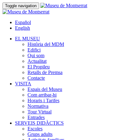
Toggle navigation
Español
English
EL MUSEU
Història del MDM
Edifici
Qui som
Actualitat
El Propileu
Retalls de Premsa
Contacte
VISITA
Espais del Museu
Com arribar-hi
Horaris i Tarifes
Normativa
Tour Virtual
Entrades
SERVEIS DIDÀCTICS
Escoles
Grups adults
Activitats familiars