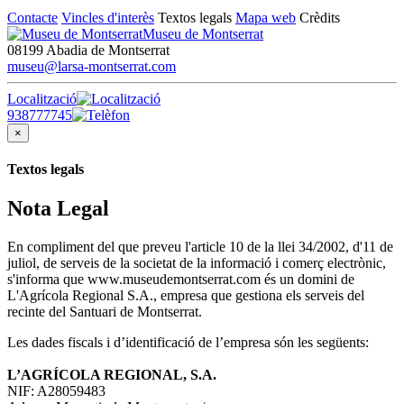
Contacte
Vincles d'interès
Textos legals
Mapa web
Crèdits
Museu de Montserrat
08199 Abadia de Montserrat
museu@larsa-montserrat.com
Localització
938777745
×
Textos legals
Nota Legal
En compliment del que preveu l'article 10 de la llei 34/2002, d'11 de
juliol, de serveis de la societat de la informació i comerç electrònic,
s'informa que www.museudemontserrat.com és un domini de
L'Agrícola Regional S.A., empresa que gestiona els serveis del
recinte del Santuari de Montserrat.
Les dades fiscals i d’identificació de l’empresa són les següents:
L’AGRÍCOLA REGIONAL, S.A.
NIF: A28059483