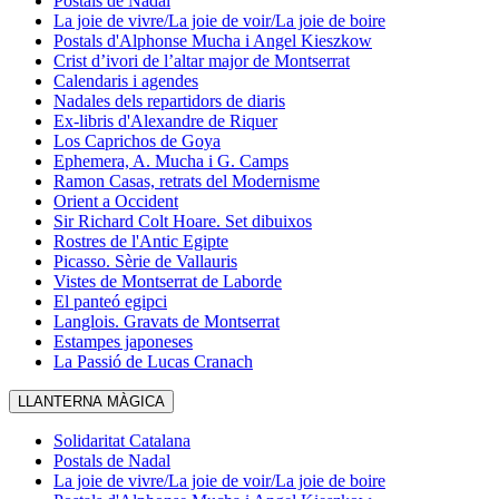
Postals de Nadal
La joie de vivre/La joie de voir/La joie de boire
Postals d'Alphonse Mucha i Angel Kieszkow
Crist d’ivori de l’altar major de Montserrat
Calendaris i agendes
Nadales dels repartidors de diaris
Ex-libris d'Alexandre de Riquer
Los Caprichos de Goya
Ephemera, A. Mucha i G. Camps
Ramon Casas, retrats del Modernisme
Orient a Occident
Sir Richard Colt Hoare. Set dibuixos
Rostres de l'Antic Egipte
Picasso. Sèrie de Vallauris
Vistes de Montserrat de Laborde
El panteó egipci
Langlois. Gravats de Montserrat
Estampes japoneses
La Passió de Lucas Cranach
LLANTERNA MÀGICA
Solidaritat Catalana
Postals de Nadal
La joie de vivre/La joie de voir/La joie de boire