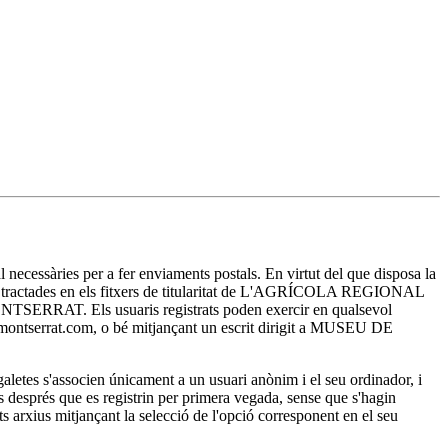
essàries per a fer enviaments postals. En virtut del que disposa la
ran tractades en els fitxers de titularitat de L'AGRÍCOLA REGIONAL
E MONTSERRAT. Els usuaris registrats poden exercir en qualsevol
sa-montserrat.com, o bé mitjançant un escrit dirigit a MUSEU DE
es s'associen únicament a un usuari anònim i el seu ordinador, i
ts després que es registrin per primera vegada, sense que s'hagin
ests arxius mitjançant la selecció de l'opció corresponent en el seu