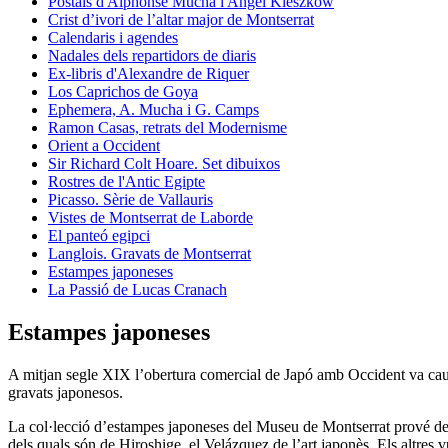
Postals d'Alphonse Mucha i Angel Kieszkow
Crist d’ivori de l’altar major de Montserrat
Calendaris i agendes
Nadales dels repartidors de diaris
Ex-libris d'Alexandre de Riquer
Los Caprichos de Goya
Ephemera, A. Mucha i G. Camps
Ramon Casas, retrats del Modernisme
Orient a Occident
Sir Richard Colt Hoare. Set dibuixos
Rostres de l'Antic Egipte
Picasso. Sèrie de Vallauris
Vistes de Montserrat de Laborde
El panteó egipci
Langlois. Gravats de Montserrat
Estampes japoneses
La Passió de Lucas Cranach
Estampes japoneses
A mitjan segle XIX l’obertura comercial de Japó amb Occident va caus
gravats japonesos.
La col·lecció d’estampes japoneses del Museu de Montserrat prové de la
dels quals són de Hiroshige, el Velázquez de l’art japonès. Els altres 