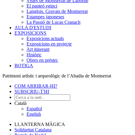
Vistes de Montserrat de Laborde
El panteó egipci
Langlois. Gravats de Montserrat
Estampes japoneses
La Passió de Lucas Cranach
AULA D'ESTUDI
EXPOSICIONS
Exposicions actuals
Exposicions en projecte
Art itinerant
Històric
Obres en préstec
BOTIGA
Patrimoni artístic i arqueològic de l’Abadia de Montserrat
COM ARRIBAR-HI?
SUBSCRIU-T'HI
Català
Español
English
LLANTERNA MÀGICA
Solidaritat Catalana