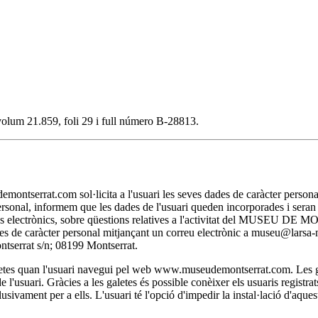
, volum 21.859, foli 29 i full número B-28813.
t.com sol·licita a l'usuari les seves dades de caràcter personal nec
personal, informem que les dades de l'usuari queden incorporades i se
itjans electrònics, sobre qüestions relatives a l'activitat del MUSEU D
 dades de caràcter personal mitjançant un correu electrònic a museu@lar
rat s/n; 08199 Montserrat.
 quan l'usuari navegui pel web www.museudemontserrat.com. Les galet
l'usuari. Gràcies a les galetes és possible conèixer els usuaris registra
clusivament per a ells. L'usuari té l'opció d'impedir la instal·lació d'aqu