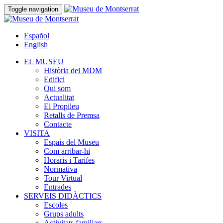
Toggle navigation
Español
English
EL MUSEU
Història del MDM
Edifici
Qui som
Actualitat
El Propileu
Retalls de Premsa
Contacte
VISITA
Espais del Museu
Com arribar-hi
Horaris i Tarifes
Normativa
Tour Virtual
Entrades
SERVEIS DIDÀCTICS
Escoles
Grups adults
Activitats familiars