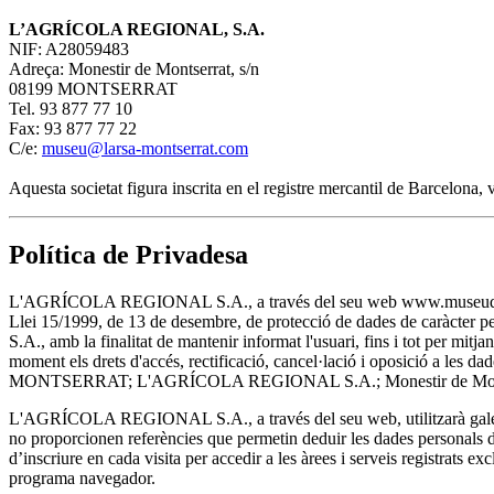
L’AGRÍCOLA REGIONAL, S.A.
NIF: A28059483
Adreça: Monestir de Montserrat, s/n
08199 MONTSERRAT
Tel. 93 877 77 10
Fax: 93 877 77 22
C/e:
museu@larsa-montserrat.com
Aquesta societat figura inscrita en el registre mercantil de Barcelona
Política de Privadesa
L'AGRÍCOLA REGIONAL S.A., a través del seu web www.museudemontserra
Llei 15/1999, de 13 de desembre, de protecció de dades de caràcter 
S.A., amb la finalitat de mantenir informat l'usuari, fins i tot per m
moment els drets d'accés, rectificació, cancel·lació i oposició a les
MONTSERRAT; L'AGRÍCOLA REGIONAL S.A.; Monestir de Montser
L'AGRÍCOLA REGIONAL S.A., a través del seu web, utilitzarà galetes
no proporcionen referències que permetin deduir les dades personals de 
d’inscriure en cada visita per accedir a les àrees i serveis registrats ex
programa navegador.