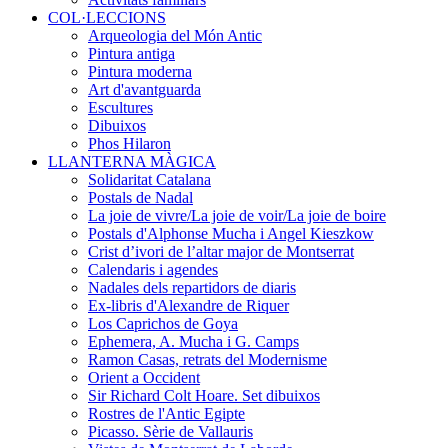
COL·LECCIONS
Arqueologia del Món Antic
Pintura antiga
Pintura moderna
Art d'avantguarda
Escultures
Dibuixos
Phos Hilaron
LLANTERNA MÀGICA
Solidaritat Catalana
Postals de Nadal
La joie de vivre/La joie de voir/La joie de boire
Postals d'Alphonse Mucha i Angel Kieszkow
Crist d’ivori de l’altar major de Montserrat
Calendaris i agendes
Nadales dels repartidors de diaris
Ex-libris d'Alexandre de Riquer
Los Caprichos de Goya
Ephemera, A. Mucha i G. Camps
Ramon Casas, retrats del Modernisme
Orient a Occident
Sir Richard Colt Hoare. Set dibuixos
Rostres de l'Antic Egipte
Picasso. Sèrie de Vallauris