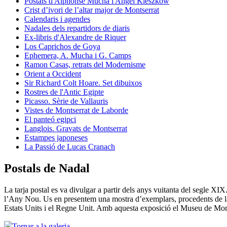
Postals d'Alphonse Mucha i Angel Kieszkow
Crist d’ivori de l’altar major de Montserrat
Calendaris i agendes
Nadales dels repartidors de diaris
Ex-libris d'Alexandre de Riquer
Los Caprichos de Goya
Ephemera, A. Mucha i G. Camps
Ramon Casas, retrats del Modernisme
Orient a Occident
Sir Richard Colt Hoare. Set dibuixos
Rostres de l'Antic Egipte
Picasso. Sèrie de Vallauris
Vistes de Montserrat de Laborde
El panteó egipci
Langlois. Gravats de Montserrat
Estampes japoneses
La Passió de Lucas Cranach
Postals de Nadal
La tarja postal es va divulgar a partir dels anys vuitanta del segle XIX.
l’Any Nou. Us en presentem una mostra d’exemplars, procedents de la
Estats Units i el Regne Unit. Amb aquesta exposició el Museu de Montserr
Tornar a la galeria