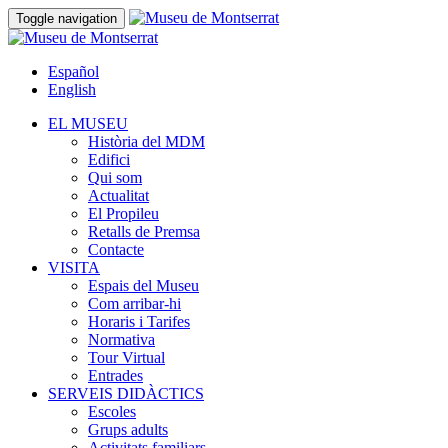
Toggle navigation
Español
English
EL MUSEU
Història del MDM
Edifici
Qui som
Actualitat
El Propileu
Retalls de Premsa
Contacte
VISITA
Espais del Museu
Com arribar-hi
Horaris i Tarifes
Normativa
Tour Virtual
Entrades
SERVEIS DIDÀCTICS
Escoles
Grups adults
Activitats familiars