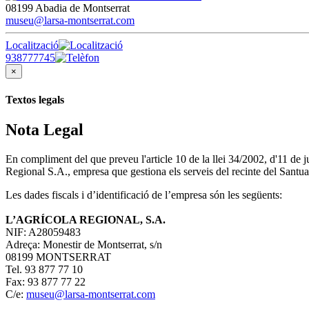
08199 Abadia de Montserrat
museu@larsa-montserrat.com
Localització
938777745
×
Textos legals
Nota Legal
En compliment del que preveu l'article 10 de la llei 34/2002, d'11 de
Regional S.A., empresa que gestiona els serveis del recinte del Santua
Les dades fiscals i d’identificació de l’empresa són les següents:
L’AGRÍCOLA REGIONAL, S.A.
NIF: A28059483
Adreça: Monestir de Montserrat, s/n
08199 MONTSERRAT
Tel. 93 877 77 10
Fax: 93 877 77 22
C/e:
museu@larsa-montserrat.com