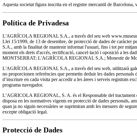
Aquesta societat figura inscrita en el registre mercantil de Barcelona
Política de Privadesa
L'AGRÍCOLA REGIONAL S.A., a través del seu web www.museudemontserra
Llei 15/1999, de 13 de desembre, de protecció de dades de caràcter 
S.A., amb la finalitat de mantenir informat l'usuari, fins i tot per m
moment els drets d'accés, rectificació, cancel·lació i oposició a les
MONTSERRAT; L'AGRÍCOLA REGIONAL S.A.; Monestir de Montser
L'AGRÍCOLA REGIONAL S.A., a través del seu web, utilitzarà galetes
no proporcionen referències que permetin deduir les dades personals de 
d’inscriure en cada visita per accedir a les àrees i serveis registrats ex
programa navegador.
L’AGRICOLA REGIONAL, S. A. és el Responsable del tractament de les
disposa en les normatives vigents en protecció de dades personals, amb 
quan ja no siguin necessàries se suprimiran amb les mesures de seguret
excepte obligació legal.
Protecció de Dades