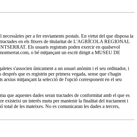
essàries per a fer enviaments postals. En virtut del que disposa la
ran tractades en els fitxers de titularitat de L'AGRÍCOLA REGIONAL
E MONTSERRAT. Els usuaris registrats poden exercir en qualsevol
sa-montserrat.com, o bé mitjançant un escrit dirigit a MUSEU DE
es s'associen únicament a un usuari anònim i el seu ordinador, i
ts després que es registrin per primera vegada, sense que s'hagin
ests arxius mitjançant la selecció de l'opció corresponent en el seu
a que aquestes dades seran tractades de conformitat amb el que es
existeixi un interès mutu per mantenir la finalitat del tractament i
ó total de les mateixes. No es comunicaran les dades a tercers,