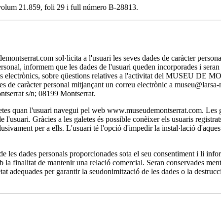
, volum 21.859, foli 29 i full número B-28813.
t.com sol·licita a l'usuari les seves dades de caràcter personal nec
personal, informem que les dades de l'usuari queden incorporades i se
itjans electrònics, sobre qüestions relatives a l'activitat del MUSEU D
 dades de caràcter personal mitjançant un correu electrònic a museu@lar
rat s/n; 08199 Montserrat.
 quan l'usuari navegui pel web www.museudemontserrat.com. Les galet
l'usuari. Gràcies a les galetes és possible conèixer els usuaris registra
clusivament per a ells. L'usuari té l'opció d'impedir la instal·lació d'aqu
 dades personals proporcionades sota el seu consentiment i li inform
la finalitat de mantenir una relació comercial. Seran conservades mentre 
at adequades per garantir la seudonimització de les dades o la destrucci