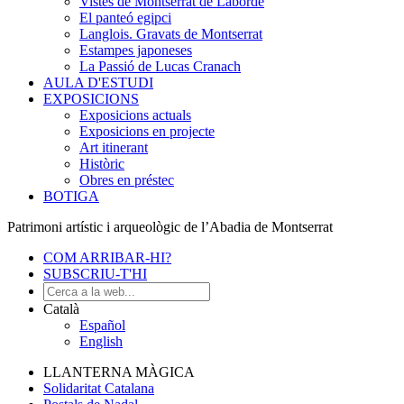
Vistes de Montserrat de Laborde
El panteó egipci
Langlois. Gravats de Montserrat
Estampes japoneses
La Passió de Lucas Cranach
AULA D'ESTUDI
EXPOSICIONS
Exposicions actuals
Exposicions en projecte
Art itinerant
Històric
Obres en préstec
BOTIGA
Patrimoni artístic i arqueològic de l’Abadia de Montserrat
COM ARRIBAR-HI?
SUBSCRIU-T'HI
Català
Español
English
LLANTERNA MÀGICA
Solidaritat Catalana