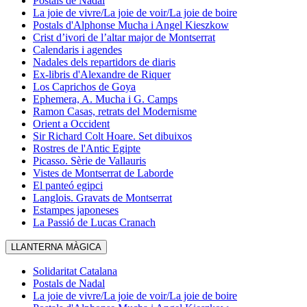
Postals de Nadal
La joie de vivre/La joie de voir/La joie de boire
Postals d'Alphonse Mucha i Angel Kieszkow
Crist d’ivori de l’altar major de Montserrat
Calendaris i agendes
Nadales dels repartidors de diaris
Ex-libris d'Alexandre de Riquer
Los Caprichos de Goya
Ephemera, A. Mucha i G. Camps
Ramon Casas, retrats del Modernisme
Orient a Occident
Sir Richard Colt Hoare. Set dibuixos
Rostres de l'Antic Egipte
Picasso. Sèrie de Vallauris
Vistes de Montserrat de Laborde
El panteó egipci
Langlois. Gravats de Montserrat
Estampes japoneses
La Passió de Lucas Cranach
LLANTERNA MÀGICA
Solidaritat Catalana
Postals de Nadal
La joie de vivre/La joie de voir/La joie de boire