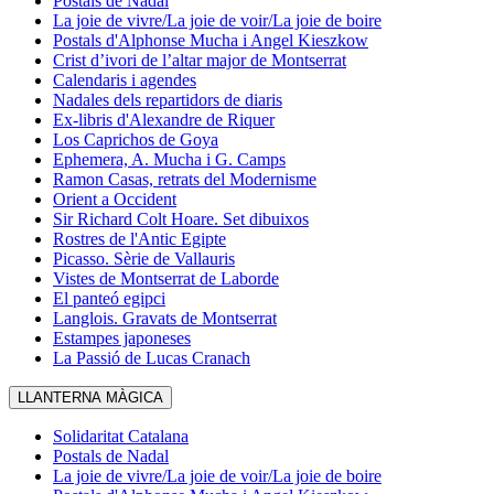
Postals de Nadal
La joie de vivre/La joie de voir/La joie de boire
Postals d'Alphonse Mucha i Angel Kieszkow
Crist d’ivori de l’altar major de Montserrat
Calendaris i agendes
Nadales dels repartidors de diaris
Ex-libris d'Alexandre de Riquer
Los Caprichos de Goya
Ephemera, A. Mucha i G. Camps
Ramon Casas, retrats del Modernisme
Orient a Occident
Sir Richard Colt Hoare. Set dibuixos
Rostres de l'Antic Egipte
Picasso. Sèrie de Vallauris
Vistes de Montserrat de Laborde
El panteó egipci
Langlois. Gravats de Montserrat
Estampes japoneses
La Passió de Lucas Cranach
LLANTERNA MÀGICA
Solidaritat Catalana
Postals de Nadal
La joie de vivre/La joie de voir/La joie de boire