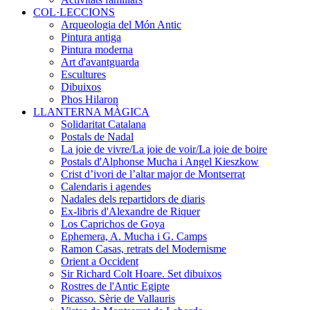
COL·LECCIONS
Arqueologia del Món Antic
Pintura antiga
Pintura moderna
Art d'avantguarda
Escultures
Dibuixos
Phos Hilaron
LLANTERNA MÀGICA
Solidaritat Catalana
Postals de Nadal
La joie de vivre/La joie de voir/La joie de boire
Postals d'Alphonse Mucha i Angel Kieszkow
Crist d’ivori de l’altar major de Montserrat
Calendaris i agendes
Nadales dels repartidors de diaris
Ex-libris d'Alexandre de Riquer
Los Caprichos de Goya
Ephemera, A. Mucha i G. Camps
Ramon Casas, retrats del Modernisme
Orient a Occident
Sir Richard Colt Hoare. Set dibuixos
Rostres de l'Antic Egipte
Picasso. Sèrie de Vallauris