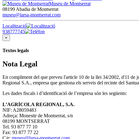
Museu de Montserrat
08199 Abadia de Montserrat
museu@larsa-montserrat.com
Localització
938777745
×
Textos legals
Nota Legal
En compliment del que preveu l'article 10 de la llei 34/2002, d'11 de
Regional S.A., empresa que gestiona els serveis del recinte del Santua
Les dades fiscals i d’identificació de l’empresa són les següents:
L’AGRÍCOLA REGIONAL, S.A.
NIF: A28059483
Adreça: Monestir de Montserrat, s/n
08199 MONTSERRAT
Tel. 93 877 77 10
Fax: 93 877 77 22
C/e:
museu@larsa-montserrat.com