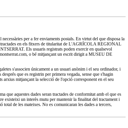
essàries per a fer enviaments postals. En virtut del que disposa la
ran tractades en els fitxers de titularitat de L'AGRÍCOLA REGIONAL
E MONTSERRAT. Els usuaris registrats poden exercir en qualsevol
sa-montserrat.com, o bé mitjançant un escrit dirigit a MUSEU DE
es s'associen únicament a un usuari anònim i el seu ordinador, i
ts després que es registrin per primera vegada, sense que s'hagin
ests arxius mitjançant la selecció de l'opció corresponent en el seu
a que aquestes dades seran tractades de conformitat amb el que es
existeixi un interès mutu per mantenir la finalitat del tractament i
ó total de les mateixes. No es comunicaran les dades a tercers,