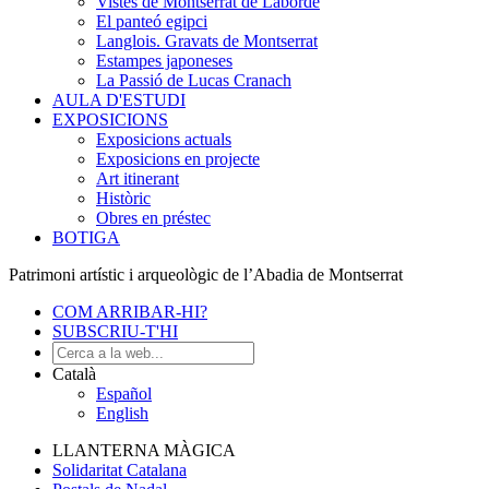
Vistes de Montserrat de Laborde
El panteó egipci
Langlois. Gravats de Montserrat
Estampes japoneses
La Passió de Lucas Cranach
AULA D'ESTUDI
EXPOSICIONS
Exposicions actuals
Exposicions en projecte
Art itinerant
Històric
Obres en préstec
BOTIGA
Patrimoni artístic i arqueològic de l’Abadia de Montserrat
COM ARRIBAR-HI?
SUBSCRIU-T'HI
Català
Español
English
LLANTERNA MÀGICA
Solidaritat Catalana