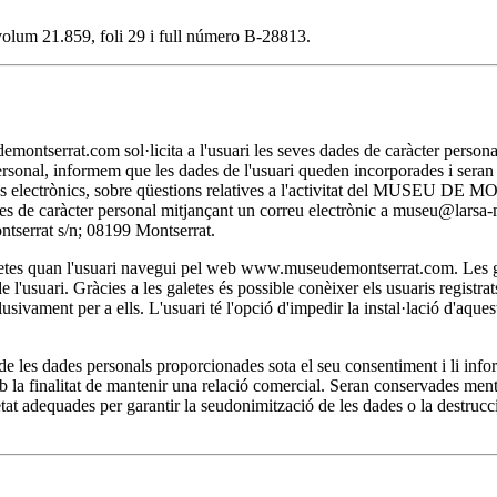
, volum 21.859, foli 29 i full número B-28813.
t.com sol·licita a l'usuari les seves dades de caràcter personal nec
personal, informem que les dades de l'usuari queden incorporades i se
itjans electrònics, sobre qüestions relatives a l'activitat del MUSEU D
 dades de caràcter personal mitjançant un correu electrònic a museu@lar
rat s/n; 08199 Montserrat.
 quan l'usuari navegui pel web www.museudemontserrat.com. Les galet
l'usuari. Gràcies a les galetes és possible conèixer els usuaris registra
clusivament per a ells. L'usuari té l'opció d'impedir la instal·lació d'aqu
 dades personals proporcionades sota el seu consentiment i li inform
la finalitat de mantenir una relació comercial. Seran conservades mentre 
at adequades per garantir la seudonimització de les dades o la destrucci