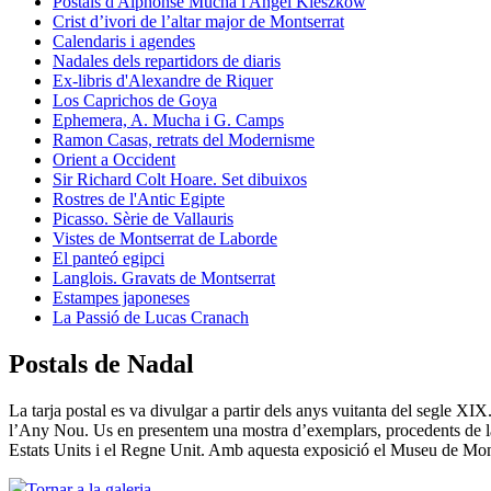
Postals d'Alphonse Mucha i Angel Kieszkow
Crist d’ivori de l’altar major de Montserrat
Calendaris i agendes
Nadales dels repartidors de diaris
Ex-libris d'Alexandre de Riquer
Los Caprichos de Goya
Ephemera, A. Mucha i G. Camps
Ramon Casas, retrats del Modernisme
Orient a Occident
Sir Richard Colt Hoare. Set dibuixos
Rostres de l'Antic Egipte
Picasso. Sèrie de Vallauris
Vistes de Montserrat de Laborde
El panteó egipci
Langlois. Gravats de Montserrat
Estampes japoneses
La Passió de Lucas Cranach
Postals de Nadal
La tarja postal es va divulgar a partir dels anys vuitanta del segle XIX.
l’Any Nou. Us en presentem una mostra d’exemplars, procedents de la
Estats Units i el Regne Unit. Amb aquesta exposició el Museu de Montserr
Tornar a la galeria