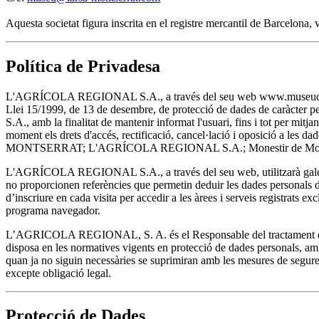
Aquesta societat figura inscrita en el registre mercantil de Barcelona
Política de Privadesa
L'AGRÍCOLA REGIONAL S.A., a través del seu web www.museudemontserra
Llei 15/1999, de 13 de desembre, de protecció de dades de caràcter 
S.A., amb la finalitat de mantenir informat l'usuari, fins i tot per m
moment els drets d'accés, rectificació, cancel·lació i oposició a les
MONTSERRAT; L'AGRÍCOLA REGIONAL S.A.; Monestir de Montser
L'AGRÍCOLA REGIONAL S.A., a través del seu web, utilitzarà galetes
no proporcionen referències que permetin deduir les dades personals de 
d’inscriure en cada visita per accedir a les àrees i serveis registrats ex
programa navegador.
L’AGRICOLA REGIONAL, S. A. és el Responsable del tractament de les
disposa en les normatives vigents en protecció de dades personals, amb 
quan ja no siguin necessàries se suprimiran amb les mesures de seguret
excepte obligació legal.
Protecció de Dades