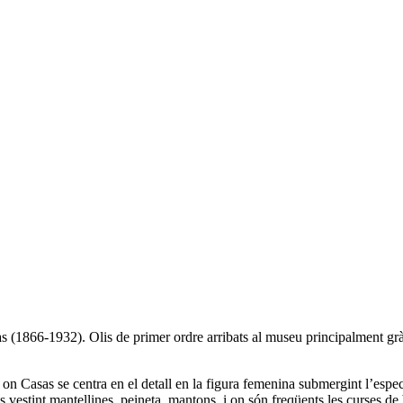
1866-1932). Olis de primer ordre arribats al museu principalment gràcie
 on Casas se centra en el detall en la figura femenina submergint l’espe
s vestint mantellines, peineta, mantons, i on són freqüents les curses de