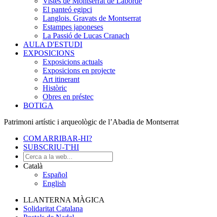
Vistes de Montserrat de Laborde
El panteó egipci
Langlois. Gravats de Montserrat
Estampes japoneses
La Passió de Lucas Cranach
AULA D'ESTUDI
EXPOSICIONS
Exposicions actuals
Exposicions en projecte
Art itinerant
Històric
Obres en préstec
BOTIGA
Patrimoni artístic i arqueològic de l’Abadia de Montserrat
COM ARRIBAR-HI?
SUBSCRIU-T'HI
Català
Español
English
LLANTERNA MÀGICA
Solidaritat Catalana