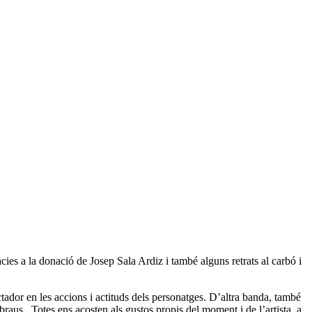
s a la donació de Josep Sala Ardiz i també alguns retrats al carbó i
ctador en les accions i actituds dels personatges. D’altra banda, també
 braus. Totes ens acosten als gustos propis del moment i de l’artista, a