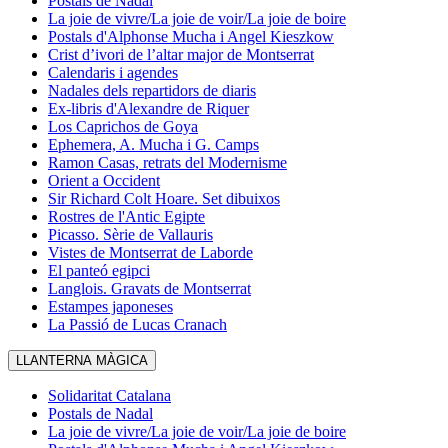
Postals de Nadal
La joie de vivre/La joie de voir/La joie de boire
Postals d'Alphonse Mucha i Angel Kieszkow
Crist d’ivori de l’altar major de Montserrat
Calendaris i agendes
Nadales dels repartidors de diaris
Ex-libris d'Alexandre de Riquer
Los Caprichos de Goya
Ephemera, A. Mucha i G. Camps
Ramon Casas, retrats del Modernisme
Orient a Occident
Sir Richard Colt Hoare. Set dibuixos
Rostres de l'Antic Egipte
Picasso. Sèrie de Vallauris
Vistes de Montserrat de Laborde
El panteó egipci
Langlois. Gravats de Montserrat
Estampes japoneses
La Passió de Lucas Cranach
LLANTERNA MÀGICA
Solidaritat Catalana
Postals de Nadal
La joie de vivre/La joie de voir/La joie de boire