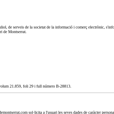
 juliol, de serveis de la societat de la informació i comerç electrònic
ri de Montserrat.
, volum 21.859, foli 29 i full número B-28813.
t.com sol·licita a l'usuari les seves dades de caràcter personal nec