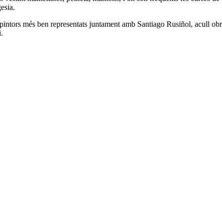
gesia.
intors més ben representats juntament amb Santiago Rusiñol, acull obr
.