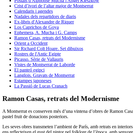
Postals d'Alphonse Mucha i Angel Kieszkow
Crist d’ivori de l’altar major de Montserrat
Calendaris i agendes
Nadales dels repartidors de diaris
Ex-libris d'Alexandre de Riquer
Los Caprichos de Goya
Ephemera, A. Mucha i G. Camps
Ramon Casas, retrats del Modernisme
Orient a Occident
Sir Richard Colt Hoare. Set dibuixos
Rostres de l'Antic Egipte
Picasso. Sèrie de Vallauris
Vistes de Montserrat de Laborde
El panteó egipci
Langlois. Gravats de Montserrat
Estampes japoneses
La Passió de Lucas Cranach
Ramon Casas, retrats del Modernisme
A Montserrat es conserven més d’una vintena d’obres de Ramon Casas (
pastel fruit de donacions posteriors.
Les seves obres transmeten l’ambient de París, amb retrats en interiors
ens reflecteixen el gust del pintor pel folklore de l’època, amb senyore