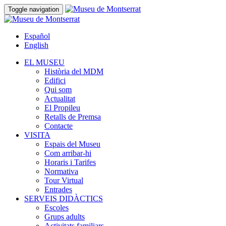
Toggle navigation
Español
English
EL MUSEU
Història del MDM
Edifici
Qui som
Actualitat
El Propileu
Retalls de Premsa
Contacte
VISITA
Espais del Museu
Com arribar-hi
Horaris i Tarifes
Normativa
Tour Virtual
Entrades
SERVEIS DIDÀCTICS
Escoles
Grups adults
Activitats familiars