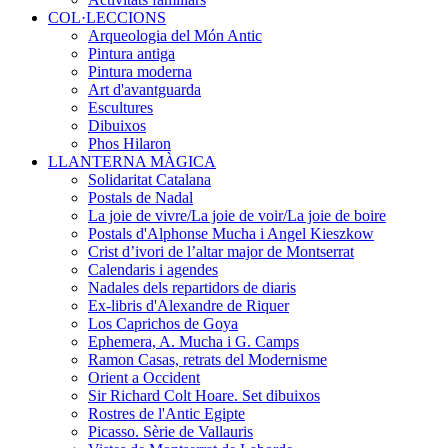
COL·LECCIONS
Arqueologia del Món Antic
Pintura antiga
Pintura moderna
Art d'avantguarda
Escultures
Dibuixos
Phos Hilaron
LLANTERNA MÀGICA
Solidaritat Catalana
Postals de Nadal
La joie de vivre/La joie de voir/La joie de boire
Postals d'Alphonse Mucha i Angel Kieszkow
Crist d’ivori de l’altar major de Montserrat
Calendaris i agendes
Nadales dels repartidors de diaris
Ex-libris d'Alexandre de Riquer
Los Caprichos de Goya
Ephemera, A. Mucha i G. Camps
Ramon Casas, retrats del Modernisme
Orient a Occident
Sir Richard Colt Hoare. Set dibuixos
Rostres de l'Antic Egipte
Picasso. Sèrie de Vallauris