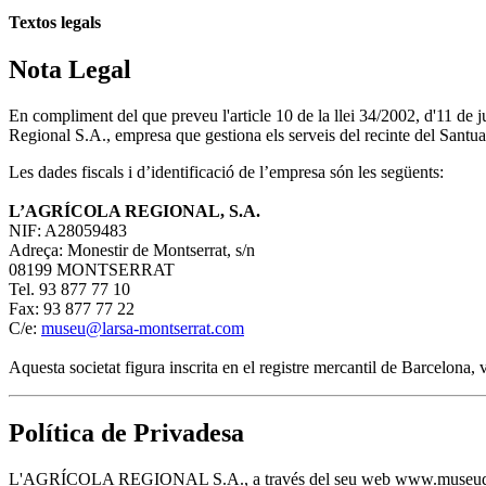
Textos legals
Nota Legal
En compliment del que preveu l'article 10 de la llei 34/2002, d'11 de
Regional S.A., empresa que gestiona els serveis del recinte del Santua
Les dades fiscals i d’identificació de l’empresa són les següents:
L’AGRÍCOLA REGIONAL, S.A.
NIF: A28059483
Adreça: Monestir de Montserrat, s/n
08199 MONTSERRAT
Tel. 93 877 77 10
Fax: 93 877 77 22
C/e:
museu@larsa-montserrat.com
Aquesta societat figura inscrita en el registre mercantil de Barcelona
Política de Privadesa
L'AGRÍCOLA REGIONAL S.A., a través del seu web www.museudemontserra