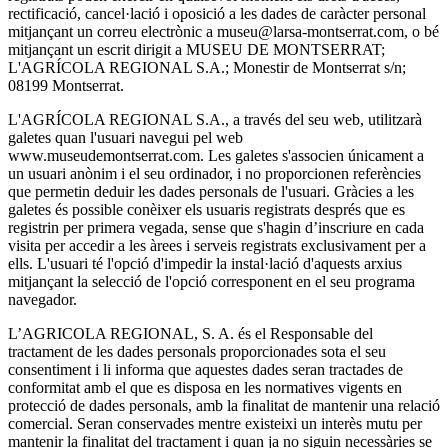
rectificació, cancel·lació i oposició a les dades de caràcter personal
mitjançant un correu electrònic a museu@larsa-montserrat.com, o bé
mitjançant un escrit dirigit a MUSEU DE MONTSERRAT;
L'AGRÍCOLA REGIONAL S.A.; Monestir de Montserrat s/n;
08199 Montserrat.
L'AGRÍCOLA REGIONAL S.A., a través del seu web, utilitzarà
galetes quan l'usuari navegui pel web
www.museudemontserrat.com. Les galetes s'associen únicament a
un usuari anònim i el seu ordinador, i no proporcionen referències
que permetin deduir les dades personals de l'usuari. Gràcies a les
galetes és possible conèixer els usuaris registrats després que es
registrin per primera vegada, sense que s'hagin d’inscriure en cada
visita per accedir a les àrees i serveis registrats exclusivament per a
ells. L'usuari té l'opció d'impedir la instal·lació d'aquests arxius
mitjançant la selecció de l'opció corresponent en el seu programa
navegador.
L’AGRICOLA REGIONAL, S. A. és el Responsable del
tractament de les dades personals proporcionades sota el seu
consentiment i li informa que aquestes dades seran tractades de
conformitat amb el que es disposa en les normatives vigents en
protecció de dades personals, amb la finalitat de mantenir una relació
comercial. Seran conservades mentre existeixi un interès mutu per
mantenir la finalitat del tractament i quan ja no siguin necessàries se