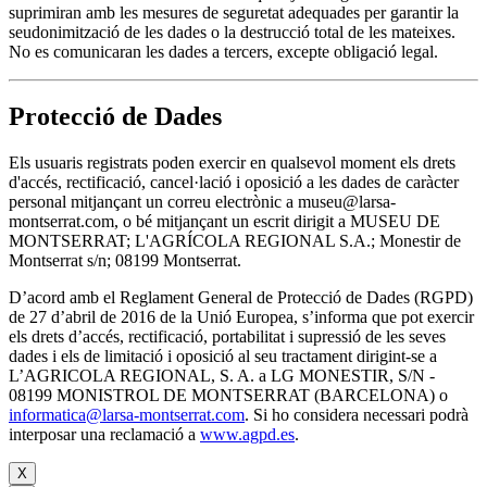
suprimiran amb les mesures de seguretat adequades per garantir la
seudonimització de les dades o la destrucció total de les mateixes.
No es comunicaran les dades a tercers, excepte obligació legal.
Protecció de Dades
Els usuaris registrats poden exercir en qualsevol moment els drets
d'accés, rectificació, cancel·lació i oposició a les dades de caràcter
personal mitjançant un correu electrònic a museu@larsa-
montserrat.com, o bé mitjançant un escrit dirigit a MUSEU DE
MONTSERRAT; L'AGRÍCOLA REGIONAL S.A.; Monestir de
Montserrat s/n; 08199 Montserrat.
D’acord amb el Reglament General de Protecció de Dades (RGPD)
de 27 d’abril de 2016 de la Unió Europea, s’informa que pot exercir
els drets d’accés, rectificació, portabilitat i supressió de les seves
dades i els de limitació i oposició al seu tractament dirigint-se a
L’AGRICOLA REGIONAL, S. A. a LG MONESTIR, S/N -
08199 MONISTROL DE MONTSERRAT (BARCELONA) o
informatica@larsa-montserrat.com
. Si ho considera necessari podrà
interposar una reclamació a
www.agpd.es
.
X