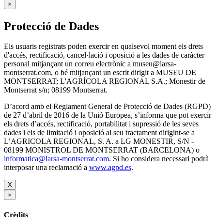
×
Protecció de Dades
Els usuaris registrats poden exercir en qualsevol moment els drets
d'accés, rectificació, cancel·lació i oposició a les dades de caràcter
personal mitjançant un correu electrònic a museu@larsa-
montserrat.com, o bé mitjançant un escrit dirigit a MUSEU DE
MONTSERRAT; L'AGRÍCOLA REGIONAL S.A.; Monestir de
Montserrat s/n; 08199 Montserrat.
D’acord amb el Reglament General de Protecció de Dades (RGPD)
de 27 d’abril de 2016 de la Unió Europea, s’informa que pot exercir
els drets d’accés, rectificació, portabilitat i supressió de les seves
dades i els de limitació i oposició al seu tractament dirigint-se a
L’AGRICOLA REGIONAL, S. A. a LG MONESTIR, S/N -
08199 MONISTROL DE MONTSERRAT (BARCELONA) o
informatica@larsa-montserrat.com
. Si ho considera necessari podrà
interposar una reclamació a
www.agpd.es
.
X
×
Crèdits