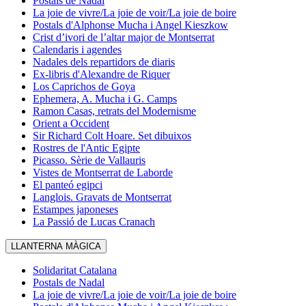
Postals de Nadal
La joie de vivre/La joie de voir/La joie de boire
Postals d'Alphonse Mucha i Angel Kieszkow
Crist d’ivori de l’altar major de Montserrat
Calendaris i agendes
Nadales dels repartidors de diaris
Ex-libris d'Alexandre de Riquer
Los Caprichos de Goya
Ephemera, A. Mucha i G. Camps
Ramon Casas, retrats del Modernisme
Orient a Occident
Sir Richard Colt Hoare. Set dibuixos
Rostres de l'Antic Egipte
Picasso. Sèrie de Vallauris
Vistes de Montserrat de Laborde
El panteó egipci
Langlois. Gravats de Montserrat
Estampes japoneses
La Passió de Lucas Cranach
LLANTERNA MÀGICA
Solidaritat Catalana
Postals de Nadal
La joie de vivre/La joie de voir/La joie de boire