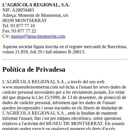
L’AGRÍCOLA REGIONAL, S.A.
NIF: A28059483
Adreça: Monestir de Montserrat, s/n
08199 MONTSERRAT
Tel. 93 877 77 10
Fax: 93 877 77 22
C/e:
museu@larsa-montserrat.com
Aquesta societat figura inscrita en el registre mercantil de Barcelona,
volum 21.859, foli 29 i full número B-28813.
Política de Privadesa
L'AGRÍCOLA REGIONAL S.A., a través del seu web
www.museudemontserrat.com sol·licita a l'usuari les seves dades de
caràcter personal necessàries per a fer enviaments postals. En virtut
del que disposa la Llei 15/1999, de 13 de desembre, de protecció de
dades de caràcter personal, informem que les dades de l'usuari
queden incorporades i seran tractades en els fitxers de titularitat de
L'AGRÍCOLA REGIONAL S.A., amb la finalitat de mantenir
informat l'usuari, fins i tot per mitjans electrònics, sobre qüestions
relatives a l'activitat del MUSEU DE MONTSERRAT. Els usuaris
registrats poden exercir en qualsevol moment els drets d'accés,