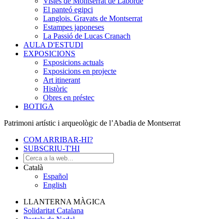
Vistes de Montserrat de Laborde
El panteó egipci
Langlois. Gravats de Montserrat
Estampes japoneses
La Passió de Lucas Cranach
AULA D'ESTUDI
EXPOSICIONS
Exposicions actuals
Exposicions en projecte
Art itinerant
Històric
Obres en préstec
BOTIGA
Patrimoni artístic i arqueològic de l’Abadia de Montserrat
COM ARRIBAR-HI?
SUBSCRIU-T'HI
Català
Español
English
LLANTERNA MÀGICA
Solidaritat Catalana