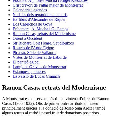
Postals d'Alphonse Mucha i Angel Kieszkow
Crist d’ivori de l’altar major de Montserrat
Calendaris i agendes
Nadales dels repartidors de diaris
Ex-libris d'Alexandre de Riquer
Los Caprichos de Goya
Ephemera, A. Mucha i G. Camps
Ramon Casas, retrats del Modernisme
Orient a Occident
Sir Richard Colt Hoare. Set dibuixos
Rostres de l'Antic Egipte
Picasso. Sèrie de Vallauris
Vistes de Montserrat de Laborde
El panteó egipci
Langlois. Gravats de Montserrat
Estampes japoneses
La Passió de Lucas Cranach
Ramon Casas, retrats del Modernisme
A Montserrat es conserven més d’una vintena d’obres de Ramon
Casas (1866-1932). Olis de primer ordre arribats al museu
principalment gràcies a la donació de Josep Sala Ardiz i també
alguns retrats al carbó i pastel fruit de donacions posteriors.