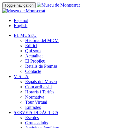
Toggle navigation
Español
English
EL MUSEU
Història del MDM
Edifici
Qui som
Actualitat
El Propileu
Retalls de Premsa
Contacte
VISITA
Espais del Museu
Com arribar-hi
Horaris i Tarifes
Normativa
Tour Virtual
Entrades
SERVEIS DIDÀCTICS
Escoles
Grups adults
Activitats familiars