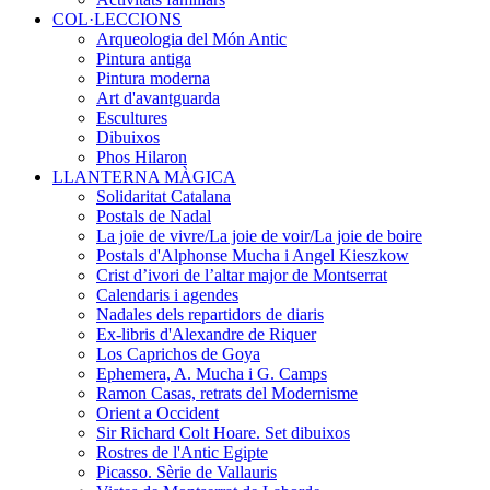
COL·LECCIONS
Arqueologia del Món Antic
Pintura antiga
Pintura moderna
Art d'avantguarda
Escultures
Dibuixos
Phos Hilaron
LLANTERNA MÀGICA
Solidaritat Catalana
Postals de Nadal
La joie de vivre/La joie de voir/La joie de boire
Postals d'Alphonse Mucha i Angel Kieszkow
Crist d’ivori de l’altar major de Montserrat
Calendaris i agendes
Nadales dels repartidors de diaris
Ex-libris d'Alexandre de Riquer
Los Caprichos de Goya
Ephemera, A. Mucha i G. Camps
Ramon Casas, retrats del Modernisme
Orient a Occident
Sir Richard Colt Hoare. Set dibuixos
Rostres de l'Antic Egipte
Picasso. Sèrie de Vallauris