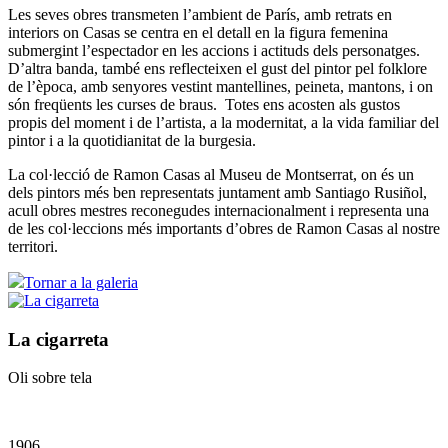
Les seves obres transmeten l’ambient de París, amb retrats en
interiors on Casas se centra en el detall en la figura femenina
submergint l’espectador en les accions i actituds dels personatges.
D’altra banda, també ens reflecteixen el gust del pintor pel folklore
de l’època, amb senyores vestint mantellines, peineta, mantons, i on
són freqüents les curses de braus. Totes ens acosten als gustos
propis del moment i de l’artista, a la modernitat, a la vida familiar del
pintor i a la quotidianitat de la burgesia.
La col·lecció de Ramon Casas al Museu de Montserrat, on és un
dels pintors més ben representats juntament amb Santiago Rusiñol,
acull obres mestres reconegudes internacionalment i representa una
de les col·leccions més importants d’obres de Ramon Casas al nostre
territori.
Tornar a la galeria
La cigarreta
Oli sobre tela
1906