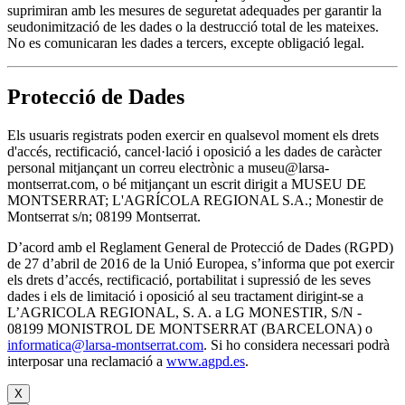
suprimiran amb les mesures de seguretat adequades per garantir la
seudonimització de les dades o la destrucció total de les mateixes.
No es comunicaran les dades a tercers, excepte obligació legal.
Protecció de Dades
Els usuaris registrats poden exercir en qualsevol moment els drets
d'accés, rectificació, cancel·lació i oposició a les dades de caràcter
personal mitjançant un correu electrònic a museu@larsa-
montserrat.com, o bé mitjançant un escrit dirigit a MUSEU DE
MONTSERRAT; L'AGRÍCOLA REGIONAL S.A.; Monestir de
Montserrat s/n; 08199 Montserrat.
D’acord amb el Reglament General de Protecció de Dades (RGPD)
de 27 d’abril de 2016 de la Unió Europea, s’informa que pot exercir
els drets d’accés, rectificació, portabilitat i supressió de les seves
dades i els de limitació i oposició al seu tractament dirigint-se a
L’AGRICOLA REGIONAL, S. A. a LG MONESTIR, S/N -
08199 MONISTROL DE MONTSERRAT (BARCELONA) o
informatica@larsa-montserrat.com
. Si ho considera necessari podrà
interposar una reclamació a
www.agpd.es
.
X