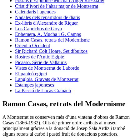
Postals d'Alphonse Mucha i Angel Kieszkow
Crist d’ivori de l’altar major de Montserrat
Calendaris i agendes
Nadales dels repartidors de diaris
Ex-libris d'Alexandre de Riquer
Los Caprichos de Goya
Ephemera, A. Mucha i G. Camps
Ramon Casas, retrats del Modernisme
Orient a Occident
Sir Richard Colt Hoare. Set dibuixos
Rostres de l'Antic Egipte
Picasso. Sèrie de Vallauris
Vistes de Montserrat de Laborde
El panteó egipci
Langlois. Gravats de Montserrat
Estampes japoneses
La Passió de Lucas Cranach
Ramon Casas, retrats del Modernisme
A Montserrat es conserven més d’una vintena d’obres de Ramon
Casas (1866-1932). Olis de primer ordre arribats al museu
principalment gràcies a la donació de Josep Sala Ardiz i també
alguns retrats al carbó i pastel fruit de donacions posteriors.