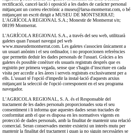
rectificació, cancel·lació i oposició a les dades de caràcter personal
mitjançant un correu electrònic a museu@larsa-montserrat.com, o bé
mitjançant un escrit dirigit a MUSEU DE MONTSERRAT;
L'AGRÍCOLA REGIONAL S.A.; Monestir de Montserrat s/n;
08199 Montserrat.
L'AGRÍCOLA REGIONAL S.A., a través del seu web, utilitzarà
galetes quan l'usuari navegui pel web
www.museudemontserrat.com. Les galetes s'associen únicament a
un usuari anònim i el seu ordinador, i no proporcionen referències
que permetin deduir les dades personals de l'usuari. Gràcies a les
galetes és possible conèixer els usuaris registrats després que es
registrin per primera vegada, sense que s'hagin d’inscriure en cada
visita per accedir a les àrees i serveis registrats exclusivament per a
ells. L'usuari té l'opció d'impedir la instal·lació d'aquests arxius
mitjançant la selecció de l'opció corresponent en el seu programa
navegador.
L’AGRICOLA REGIONAL, S. A. és el Responsable del
tractament de les dades personals proporcionades sota el seu
consentiment i li informa que aquestes dades seran tractades de
conformitat amb el que es disposa en les normatives vigents en
protecció de dades personals, amb la finalitat de mantenir una relació
comercial. Seran conservades mentre existeixi un interès mutu per
mantenir la finalitat del tractament i quan ja no siguin necessàries se