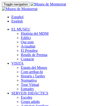
Toggle navigation
Español
English
EL MUSEU
Història del MDM
Edifici
Qui som
Actualitat
El Propileu
Retalls de Premsa
Contacte
VISITA
Espais del Museu
Com arribar-hi
Horaris i Tarifes
Normativa
Tour Virtual
Entrades
SERVEIS DIDÀCTICS
Escoles
Grups adults
Activitats familiars