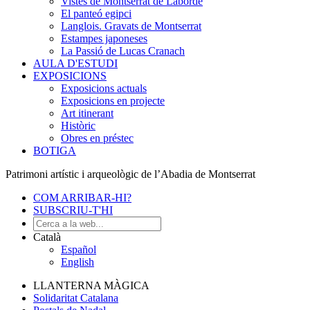
Vistes de Montserrat de Laborde
El panteó egipci
Langlois. Gravats de Montserrat
Estampes japoneses
La Passió de Lucas Cranach
AULA D'ESTUDI
EXPOSICIONS
Exposicions actuals
Exposicions en projecte
Art itinerant
Històric
Obres en préstec
BOTIGA
Patrimoni artístic i arqueològic de l’Abadia de Montserrat
COM ARRIBAR-HI?
SUBSCRIU-T'HI
Català
Español
English
LLANTERNA MÀGICA
Solidaritat Catalana