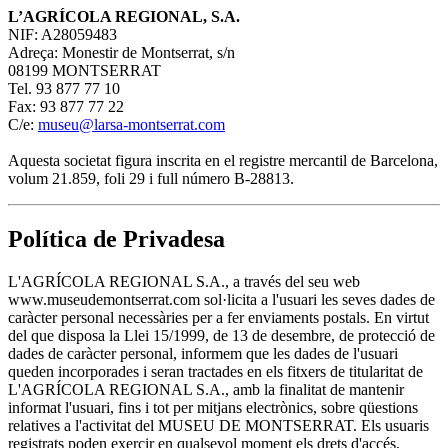
L’AGRÍCOLA REGIONAL, S.A.
NIF: A28059483
Adreça: Monestir de Montserrat, s/n
08199 MONTSERRAT
Tel. 93 877 77 10
Fax: 93 877 77 22
C/e:
museu@larsa-montserrat.com
Aquesta societat figura inscrita en el registre mercantil de Barcelona,
volum 21.859, foli 29 i full número B-28813.
Política de Privadesa
L'AGRÍCOLA REGIONAL S.A., a través del seu web
www.museudemontserrat.com sol·licita a l'usuari les seves dades de
caràcter personal necessàries per a fer enviaments postals. En virtut
del que disposa la Llei 15/1999, de 13 de desembre, de protecció de
dades de caràcter personal, informem que les dades de l'usuari
queden incorporades i seran tractades en els fitxers de titularitat de
L'AGRÍCOLA REGIONAL S.A., amb la finalitat de mantenir
informat l'usuari, fins i tot per mitjans electrònics, sobre qüestions
relatives a l'activitat del MUSEU DE MONTSERRAT. Els usuaris
registrats poden exercir en qualsevol moment els drets d'accés,