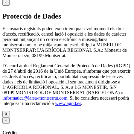
×
Protecció de Dades
Els usuaris registrats poden exercir en qualsevol moment els drets
d'accés, rectificació, cancel·lació i oposició a les dades de caràcter
personal mitjançant un correu electrònic a museu@larsa-
montserrat.com, o bé mitjançant un escrit dirigit a MUSEU DE
MONTSERRAT; L'AGRÍCOLA REGIONAL S.A.; Monestir de
Montserrat s/n; 08199 Montserrat.
D’acord amb el Reglament General de Protecció de Dades (RGPD)
de 27 d’abril de 2016 de la Unió Europea, s’informa que pot exercir
els drets d’accés, rectificació, portabilitat i supressió de les seves
dades i els de limitació i oposició al seu tractament dirigint-se a
L’AGRICOLA REGIONAL, S. A. a LG MONESTIR, S/N -
08199 MONISTROL DE MONTSERRAT (BARCELONA) o
informatica@larsa-montserrat.com
. Si ho considera necessari podrà
interposar una reclamació a
www.agpd.es
.
X
×
Crèdits