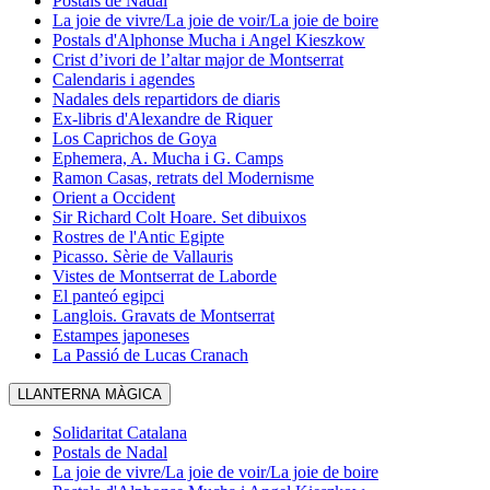
Postals de Nadal
La joie de vivre/La joie de voir/La joie de boire
Postals d'Alphonse Mucha i Angel Kieszkow
Crist d’ivori de l’altar major de Montserrat
Calendaris i agendes
Nadales dels repartidors de diaris
Ex-libris d'Alexandre de Riquer
Los Caprichos de Goya
Ephemera, A. Mucha i G. Camps
Ramon Casas, retrats del Modernisme
Orient a Occident
Sir Richard Colt Hoare. Set dibuixos
Rostres de l'Antic Egipte
Picasso. Sèrie de Vallauris
Vistes de Montserrat de Laborde
El panteó egipci
Langlois. Gravats de Montserrat
Estampes japoneses
La Passió de Lucas Cranach
LLANTERNA MÀGICA
Solidaritat Catalana
Postals de Nadal
La joie de vivre/La joie de voir/La joie de boire