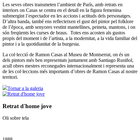
Les seves obres transmeten l’ambient de París, amb retrats en
interiors on Casas se centra en el detall en la figura femenina
submergint l’espectador en les accions i actituds dels personatges.
D’altra banda, també ens reflecteixen el gust del pintor pel folklore
de l’època, amb senyores vestint mantellines, peineta, mantons, i on
són freqüents les curses de braus. Totes ens acosten als gustos
propis del moment i de l’artista, a la modernitat, a la vida familiar del
pintor i a la quotidianitat de la burgesia.
La col·lecció de Ramon Casas al Museu de Montserrat, on és un
dels pintors més ben representats juntament amb Santiago Rusiñol,
acull obres mestres reconegudes internacionalment i representa una
de les col·leccions més importants d’obres de Ramon Casas al nostre
territori.
Tornar a la galeria
Retrat d'home jove
Oli sobre tela
1888