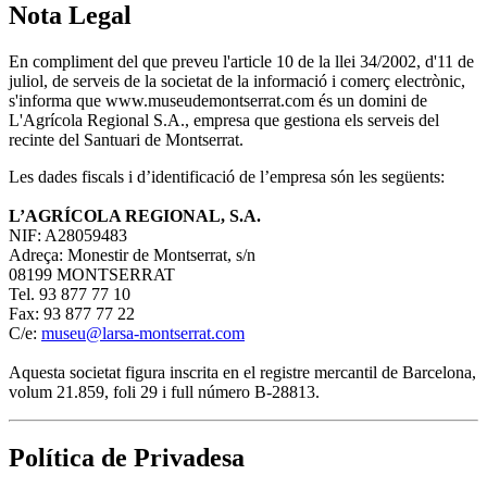
Nota Legal
En compliment del que preveu l'article 10 de la llei 34/2002, d'11 de
juliol, de serveis de la societat de la informació i comerç electrònic,
s'informa que www.museudemontserrat.com és un domini de
L'Agrícola Regional S.A., empresa que gestiona els serveis del
recinte del Santuari de Montserrat.
Les dades fiscals i d’identificació de l’empresa són les següents:
L’AGRÍCOLA REGIONAL, S.A.
NIF: A28059483
Adreça: Monestir de Montserrat, s/n
08199 MONTSERRAT
Tel. 93 877 77 10
Fax: 93 877 77 22
C/e:
museu@larsa-montserrat.com
Aquesta societat figura inscrita en el registre mercantil de Barcelona,
volum 21.859, foli 29 i full número B-28813.
Política de Privadesa