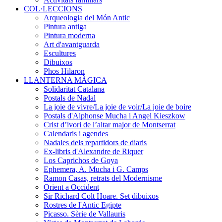
COL·LECCIONS
Arqueologia del Món Antic
Pintura antiga
Pintura moderna
Art d'avantguarda
Escultures
Dibuixos
Phos Hilaron
LLANTERNA MÀGICA
Solidaritat Catalana
Postals de Nadal
La joie de vivre/La joie de voir/La joie de boire
Postals d'Alphonse Mucha i Angel Kieszkow
Crist d’ivori de l’altar major de Montserrat
Calendaris i agendes
Nadales dels repartidors de diaris
Ex-libris d'Alexandre de Riquer
Los Caprichos de Goya
Ephemera, A. Mucha i G. Camps
Ramon Casas, retrats del Modernisme
Orient a Occident
Sir Richard Colt Hoare. Set dibuixos
Rostres de l'Antic Egipte
Picasso. Sèrie de Vallauris