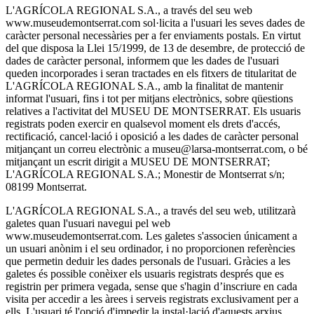
L'AGRÍCOLA REGIONAL S.A., a través del seu web
www.museudemontserrat.com sol·licita a l'usuari les seves dades de
caràcter personal necessàries per a fer enviaments postals. En virtut
del que disposa la Llei 15/1999, de 13 de desembre, de protecció de
dades de caràcter personal, informem que les dades de l'usuari
queden incorporades i seran tractades en els fitxers de titularitat de
L'AGRÍCOLA REGIONAL S.A., amb la finalitat de mantenir
informat l'usuari, fins i tot per mitjans electrònics, sobre qüestions
relatives a l'activitat del MUSEU DE MONTSERRAT. Els usuaris
registrats poden exercir en qualsevol moment els drets d'accés,
rectificació, cancel·lació i oposició a les dades de caràcter personal
mitjançant un correu electrònic a museu@larsa-montserrat.com, o bé
mitjançant un escrit dirigit a MUSEU DE MONTSERRAT;
L'AGRÍCOLA REGIONAL S.A.; Monestir de Montserrat s/n;
08199 Montserrat.
L'AGRÍCOLA REGIONAL S.A., a través del seu web, utilitzarà
galetes quan l'usuari navegui pel web
www.museudemontserrat.com. Les galetes s'associen únicament a
un usuari anònim i el seu ordinador, i no proporcionen referències
que permetin deduir les dades personals de l'usuari. Gràcies a les
galetes és possible conèixer els usuaris registrats després que es
registrin per primera vegada, sense que s'hagin d’inscriure en cada
visita per accedir a les àrees i serveis registrats exclusivament per a
ells. L'usuari té l'opció d'impedir la instal·lació d'aquests arxius