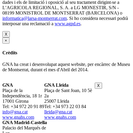
dades i els de limitació i oposició al seu tractament dirigint-se a
L’AGRICOLA REGIONAL, S. A. a LG MONESTIR, S/N -
08199 MONISTROL DE MONTSERRAT (BARCELONA) o
informatica@larsa-montserrat.com
. Si ho considera necessari podrà
interposar una reclamació a
www.agpd.es
.
X
×
Crèdits
GNA ha creat i desenvolupat aquest website, per encàrrec de Museu
de Montserrat, durant el mes d'Abril del 2014.
GNA
GNA Lleida
X
Plaça de la
Plaça de Sant Joan, 10 5è
Independència, 18 1r
2a
17001 Girona
25007 Lleida
Tel: +34 972 20 91 89
Tel: +34 973 22 03 84
info@gna.cat
lleida@gna.cat
www.gnahs.com
www.gnahs.com
GNA Madrid-Castella
Palacio del Marqués de