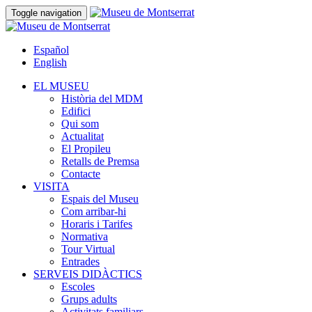
Toggle navigation
Español
English
EL MUSEU
Història del MDM
Edifici
Qui som
Actualitat
El Propileu
Retalls de Premsa
Contacte
VISITA
Espais del Museu
Com arribar-hi
Horaris i Tarifes
Normativa
Tour Virtual
Entrades
SERVEIS DIDÀCTICS
Escoles
Grups adults
Activitats familiars