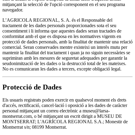
mitjançant la selecció de l'opció corresponent en el seu programa
navegador.
L’AGRICOLA REGIONAL, S. A. és el Responsable del
tractament de les dades personals proporcionades sota el seu
consentiment i li informa que aquestes dades seran tractades de
conformitat amb el que es disposa en les normatives vigents en
protecció de dades personals, amb la finalitat de mantenir una relació
comercial. Seran conservades mentre existeixi un interès mutu per
mantenir la finalitat del tractament i quan ja no siguin necessàries se
suprimiran amb les mesures de seguretat adequades per garantir la
seudonimització de les dades o la destrucció total de les mateixes.
No es comunicaran les dades a tercers, excepte obligació legal.
Protecció de Dades
Els usuaris registrats poden exercir en qualsevol moment els drets
d'accés, rectificació, cancel·lació i oposició a les dades de caràcter
personal mitjançant un correu electrònic a museu@larsa-
montserrat.com, o bé mitjançant un escrit dirigit a MUSEU DE
MONTSERRAT; L'AGRÍCOLA REGIONAL S.A.; Monestir de
Montserrat s/n; 08199 Montserrat.