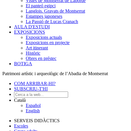
Vistes de Montserrat de Laborde
El panteó egipci
Langlois. Gravats de Montserrat
Estampes japoneses
La Passió de Lucas Cranach
AULA D'ESTUDI
EXPOSICIONS
Exposicions actuals
Exposicions en projecte
Art itinerant
Històric
Obres en préstec
BOTIGA
Patrimoni artístic i arqueològic de l’Abadia de Montserrat
COM ARRIBAR-HI?
SUBSCRIU-T'HI
Català
Español
English
SERVEIS DIDÀCTICS
Escoles