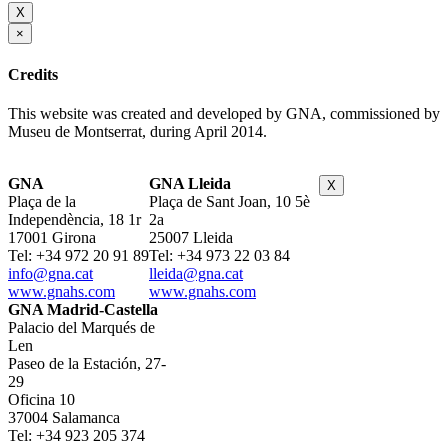
X
×
Credits
This website was created and developed by GNA, commissioned by
Museu de Montserrat, during April 2014.
GNA
GNA Lleida
X
Plaça de la
Plaça de Sant Joan, 10 5è
Independència, 18 1r
2a
17001 Girona
25007 Lleida
Tel: +34 972 20 91 89
Tel: +34 973 22 03 84
info@gna.cat
lleida@gna.cat
www.gnahs.com
www.gnahs.com
GNA Madrid-Castella
Palacio del Marqués de
Len
Paseo de la Estación, 27-
29
Oficina 10
37004 Salamanca
Tel: +34 923 205 374