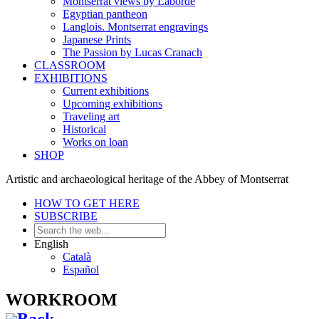
Montserrat views by Laborde
Egyptian pantheon
Langlois. Montserrat engravings
Japanese Prints
The Passion by Lucas Cranach
CLASSROOM
EXHIBITIONS
Current exhibitions
Upcoming exhibitions
Traveling art
Historical
Works on loan
SHOP
Artistic and archaeological heritage of the Abbey of Montserrat
HOW TO GET HERE
SUBSCRIBE
English
Català
Español
WORKROOM
Back