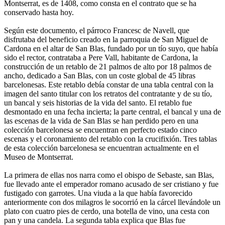
Montserrat, es de 1408, como consta en el contrato que se ha
conservado hasta hoy.
Según este documento, el párroco Francesc de Navell, que
disfrutaba del beneficio creado en la parroquia de San Miguel de
Cardona en el altar de San Blas, fundado por un tío suyo, que había
sido el rector, contrataba a Pere Vall, habitante de Cardona, la
construcción de un retablo de 21 palmos de alto por 18 palmos de
ancho, dedicado a San Blas, con un coste global de 45 libras
barcelonesas. Este retablo debía constar de una tabla central con la
imagen del santo titular con los retratos del contratante y de su tío,
un bancal y seis historias de la vida del santo. El retablo fue
desmontado en una fecha incierta; la parte central, el bancal y una de
las escenas de la vida de San Blas se han perdido pero en una
colección barcelonesa se encuentran en perfecto estado cinco
escenas y el coronamiento del retablo con la crucifixión. Tres tablas
de esta colección barcelonesa se encuentran actualmente en el
Museo de Montserrat.
La primera de ellas nos narra como el obispo de Sebaste, san Blas,
fue llevado ante el emperador romano acusado de ser cristiano y fue
fustigado con garrotes. Una viuda a la que había favorecido
anteriormente con dos milagros le socorrió en la cárcel llevándole un
plato con cuatro pies de cerdo, una botella de vino, una cesta con
pan y una candela. La segunda tabla explica que Blas fue