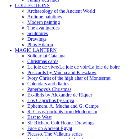
COLLECTIONS
Archaeology of the Ancient World
Antique paintings
Modern painting
The avantgardes
Sculptures
Drawings
Phos Hilaron
MAGIC LANTERN
Solidaritat Catalana
Christmas cards
La joie de vivre/La joie de voir/La joie de boire
Postcards by Mucha and Kieszkow
Ivory Christ of the high altar of Montserrat
Calendars and diaries
Paperboys's Christmas
Ex-libris by Alexandre de Riquer
Los Caprichos by Goya
Ephemera, A. Mucha and G. Camps
R. Casas, portraits from Modernism
East to West
Sir Richard Colt Hoare. Drawings
Face on Ancient Egypt
Picasso. The Vallauris series