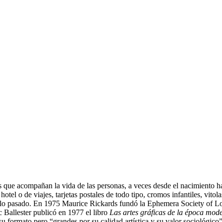
ue acompañan la vida de las personas, a veces desde el nacimiento hast
tel o de viajes, tarjetas postales de todo tipo, cromos infantiles, vitolas
siglo pasado. En 1975 Maurice Rickards fundó la Ephemera Society of 
 Ballester publicó en 1977 el libro
Las artes gráficas de la época mod
u formato pero “grandes por su calidad artística y su valor sociológico”