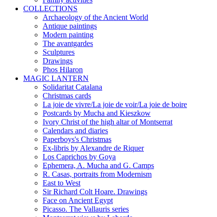
COLLECTIONS
Archaeology of the Ancient World
Antique paintings
Modern painting
The avantgardes
Sculptures
Drawings
Phos Hilaron
MAGIC LANTERN
Solidaritat Catalana
Christmas cards
La joie de vivre/La joie de voir/La joie de boire
Postcards by Mucha and Kieszkow
Ivory Christ of the high altar of Montserrat
Calendars and diaries
Paperboys's Christmas
Ex-libris by Alexandre de Riquer
Los Caprichos by Goya
Ephemera, A. Mucha and G. Camps
R. Casas, portraits from Modernism
East to West
Sir Richard Colt Hoare. Drawings
Face on Ancient Egypt
Picasso. The Vallauris series