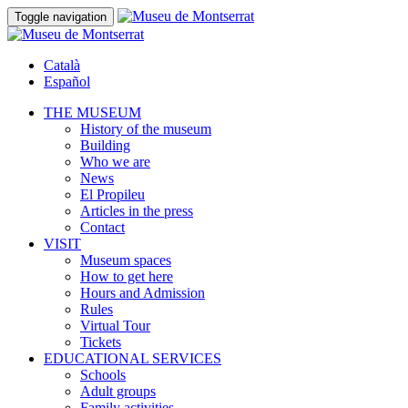
Toggle navigation
Català
Español
THE MUSEUM
History of the museum
Building
Who we are
News
El Propileu
Articles in the press
Contact
VISIT
Museum spaces
How to get here
Hours and Admission
Rules
Virtual Tour
Tickets
EDUCATIONAL SERVICES
Schools
Adult groups
Family activities