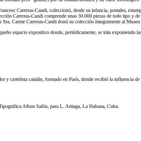
ancesc Carreras-Candi, coleccionó, desde su infancia, postales, estampa
colección Carreras-Candi comprende unas 30.000 piezas de todo tipo y de
s. La Sra. Carme Carreras-Candi donó su colección íntegramente al Muse
ueño espacio expositivo donde, periódicamente, se irán exponiendo las 
or y cartelista catalán, formado en París, donde recibió la influencia de
 Tipográfica Albun Salón, para L. Artiaga, La Habana, Cuba.