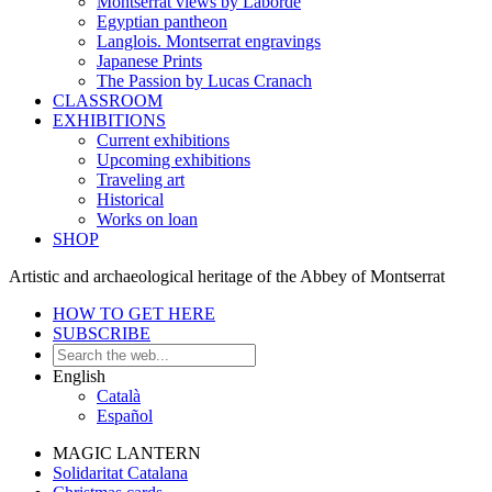
Montserrat views by Laborde
Egyptian pantheon
Langlois. Montserrat engravings
Japanese Prints
The Passion by Lucas Cranach
CLASSROOM
EXHIBITIONS
Current exhibitions
Upcoming exhibitions
Traveling art
Historical
Works on loan
SHOP
Artistic and archaeological heritage of the Abbey of Montserrat
HOW TO GET HERE
SUBSCRIBE
English
Català
Español
MAGIC LANTERN
Solidaritat Catalana