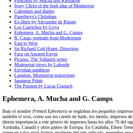
Postcards by Mucha and Kieszkow
Ivory Christ of the high altar of Montserrat
Calendars and diaries
Paperboys's Christmas
Ex-libris by Alexandre de Riquer
Los Caprichos by Goya
Ephemera, A. Mucha and G. Camps
R. Casas, portraits from Modernism
East to West
Sir Richard Colt Hoare. Drawings
Face on Ancient Egypt
Picasso. The Vallauris series
Montserrat views by Laborde
Egyptian pantheon
Langlois. Montserrat engravings
Japanese Prints
The Passion by Lucas Cranach
Ephemera, A. Mucha and G. Camps
Bajo el nombre
Printed Ephemera
se engloban los pequeños impresos q
también el ocio, como son los carnés de baile, los menús, impresos de ho
dieron importancia a este género de impresos hasta los años 70 del 
Australia, Canadá y otros países de Europa. En Cataluña, Eliseu Trenc
poner en valor estas formas modestas del arte aplicado, pequeñas por s