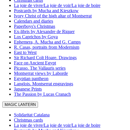
Christmas cards
La joie de vivre/La joie de voir/La joie de boire
Postcards by Mucha and Kieszkow
Ivory Christ of the high altar of Montserrat
Calendars and diaries
Paperboys's Christmas
Ex-libris by Alexandre de Riquer
Los Caprichos by Goya
Ephemera, A. Mucha and G. Camps
R. Casas, portraits from Modernism
East to West
Sir Richard Colt Hoare. Drawings
Face on Ancient Egypt
Picasso. The Vallauris series
Montserrat views by Laborde
Egyptian pantheon
Langlois. Montserrat engravings
Japanese Prints
The Passion by Lucas Cranach
MAGIC LANTERN
Solidaritat Catalana
Christmas cards
La joie de vivre/La joie de voir/La joie de boire