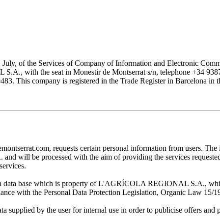
1 July, of the Services of Company of Information and Electronic Comme
with the seat in Monestir de Montserrat s/n, telephone +34 938777
his company is registered in the Trade Register in Barcelona in the
at.com, requests certain personal information from users. The infor
ill be processed with the aim of providing the services requested by
services.
 in a data base which is property of L'AGRÍCOLA REGIONAL S.A., which 
pliance with the Personal Data Protection Legislation, Organic Law 15/1
plied by the user for internal use in order to publicise offers and pro