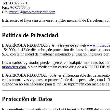
Tel. 93 877 77 10
Fax: 93 877 77 22
C/e:
museu@larsa-montserrat.com
Esta sociedad figura inscrita en el registro mercantil de Barcelona, 
Política de Privacidad
L’AGRÍCOLA REGIONAL S.A., a través de su web
www.museudem
15/1999, de 13 de diciembre, de protección de datos de carácter pe
S.A. con la finalidad de mantener informado al usuario, inclusive 
Los usuarios registrados pueden ejercer en cualquier momento los dere
montserrat.com
, o bien mediante un escrito dirigido a MUSEU D
L’AGRICOLA REGIONAL, S. A. es el Responsable del tratamiento de lo
en las normativas vigentes en protección de datos personales, con la f
cuando ya no sea necesario para tal fin, se suprimirán con medidas de
Protección de Datos
En cumplimiento del artículo 5 de la Lei Orgánica 17/1999 del 3 d