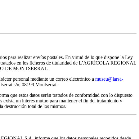
rios para realizar envíos postales. En virtud de lo que dispone la Ley
erán tratados en los ficheros de titularidad de L’AGRÍCOLA REGIONAL
del MUSEO DE MONTSERRAT.
arácter personal mediante un correo electrónico a
museu@larsa-
rat s/n; 08199 Montserrat.
ma que estos datos serán tratados de conformidad con lo dispuesto
 exista un interés mutuo para mantener el fin del tratamiento y
a destrucción total de los mismos.
 REGIONAL S.A. informa que los datos personales recogidos desde