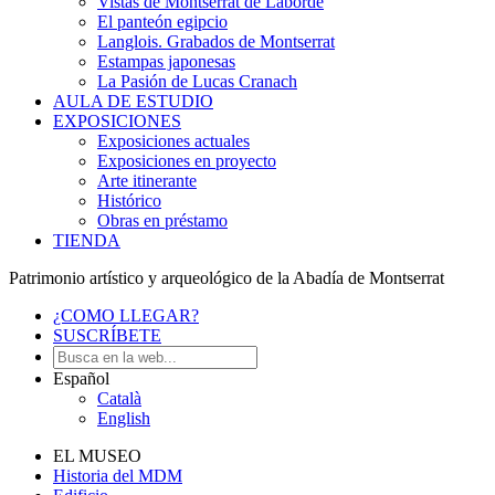
Vistas de Montserrat de Laborde
El panteón egipcio
Langlois. Grabados de Montserrat
Estampas japonesas
La Pasión de Lucas Cranach
AULA DE ESTUDIO
EXPOSICIONES
Exposiciones actuales
Exposiciones en proyecto
Arte itinerante
Histórico
Obras en préstamo
TIENDA
Patrimonio artístico y arqueológico de la Abadía de Montserrat
¿COMO LLEGAR?
SUSCRÍBETE
Español
Català
English
EL MUSEO
Historia del MDM