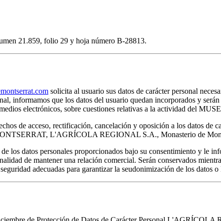
volumen 21.859, folio 29 y hoja número B-28813.
ontserrat.com
solicita al usuario sus datos de carácter personal necesa
rsonal, informamos que los datos del usuario quedan incorporados y s
por medios electrónicos, sobre cuestiones relativas a la actividad 
chos de acceso, rectificación, cancelación y oposición a los datos de c
E MONTSERRAT, L'AGRÍCOLA REGIONAL S.A., Monasterio de Montser
s datos personales proporcionados bajo su consentimiento y le infor
inalidad de mantener una relación comercial. Serán conservados mientras
 seguridad adecuadas para garantizar la seudonimización de los datos o l
e diciembre de Protección de Datos de Carácter Personal L'AGRÍCOLA