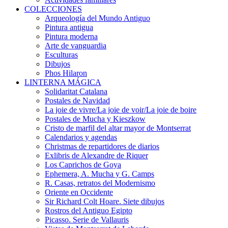
COLECCIONES
Arqueología del Mundo Antiguo
Pintura antigua
Pintura moderna
Arte de vanguardia
Esculturas
Dibujos
Phos Hilaron
LINTERNA MÁGICA
Solidaritat Catalana
Postales de Navidad
La joie de vivre/La joie de voir/La joie de boire
Postales de Mucha y Kieszkow
Cristo de marfil del altar mayor de Montserrat
Calendarios y agendas
Christmas de repartidores de diarios
Exlibris de Alexandre de Riquer
Los Caprichos de Goya
Ephemera, A. Mucha y G. Camps
R. Casas, retratos del Modernismo
Oriente en Occidente
Sir Richard Colt Hoare. Siete dibujos
Rostros del Antiguo Egipto
Picasso. Serie de Vallauris