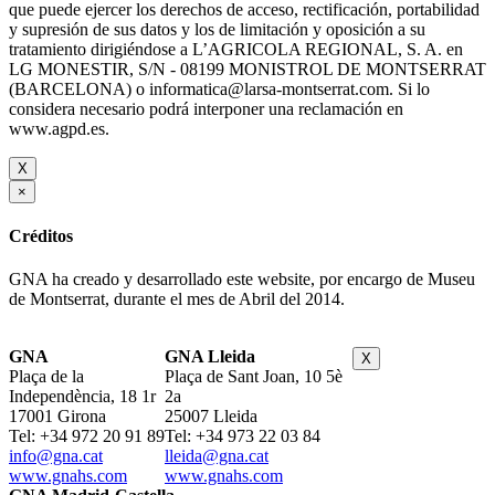
que puede ejercer los derechos de acceso, rectificación, portabilidad
y supresión de sus datos y los de limitación y oposición a su
tratamiento dirigiéndose a L’AGRICOLA REGIONAL, S. A. en
LG MONESTIR, S/N - 08199 MONISTROL DE MONTSERRAT
(BARCELONA) o informatica@larsa-montserrat.com. Si lo
considera necesario podrá interponer una reclamación en
www.agpd.es.
X
×
Créditos
GNA ha creado y desarrollado este website, por encargo de Museu
de Montserrat, durante el mes de Abril del 2014.
GNA
GNA Lleida
X
Plaça de la
Plaça de Sant Joan, 10 5è
Independència, 18 1r
2a
17001 Girona
25007 Lleida
Tel: +34 972 20 91 89
Tel: +34 973 22 03 84
info@gna.cat
lleida@gna.cat
www.gnahs.com
www.gnahs.com