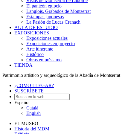
Vistas de Montserrat de Laborde
El panteón egipcio
Langlois. Grabados de Montserrat
Estampas japonesas
La Pasión de Lucas Cranach
AULA DE ESTUDIO
EXPOSICIONES
Exposiciones actuales
Exposiciones en proyecto
Arte itinerante
Histórico
Obras en préstamo
TIENDA
Patrimonio artístico y arqueológico de la Abadía de Montserrat
¿COMO LLEGAR?
SUSCRÍBETE
Español
Català
English
EL MUSEO
Historia del MDM