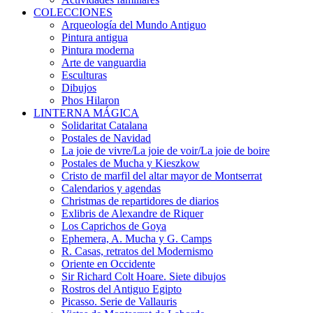
COLECCIONES
Arqueología del Mundo Antiguo
Pintura antigua
Pintura moderna
Arte de vanguardia
Esculturas
Dibujos
Phos Hilaron
LINTERNA MÁGICA
Solidaritat Catalana
Postales de Navidad
La joie de vivre/La joie de voir/La joie de boire
Postales de Mucha y Kieszkow
Cristo de marfil del altar mayor de Montserrat
Calendarios y agendas
Christmas de repartidores de diarios
Exlibris de Alexandre de Riquer
Los Caprichos de Goya
Ephemera, A. Mucha y G. Camps
R. Casas, retratos del Modernismo
Oriente en Occidente
Sir Richard Colt Hoare. Siete dibujos
Rostros del Antiguo Egipto
Picasso. Serie de Vallauris