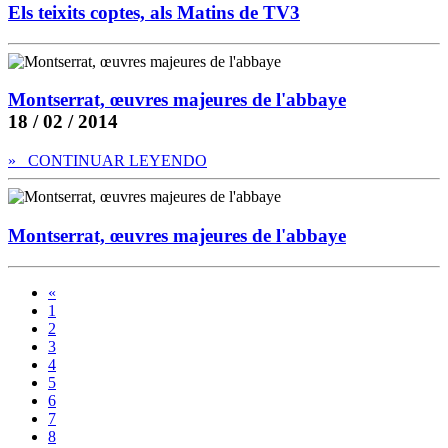
Els teixits coptes, als Matins de TV3
Montserrat, œuvres majeures de l'abbaye
18 / 02 / 2014
» CONTINUAR LEYENDO
Montserrat, œuvres majeures de l'abbaye
«
1
2
3
4
5
6
7
8