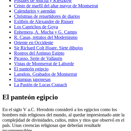
Postales de Mucha y Kieszkow
Cristo de marfil del altar mayor de Montserrat
Calendarios y agendas
Christmas de repartidores de diarios
Exlibris de Alexandre de Riquer
Los Caprichos de Goya
Ephemera, A. Mucha y G. Camps
R. Casas, retratos del Modernismo
Oriente en Occidente
Sir Richard Colt Hoare. Siete dibujos
Rostros del Antiguo Egipto
Picasso. Serie de Vallauris
Vistas de Montserrat de Laborde
El panteón egipcio
Langlois. Grabados de Montserrat
Estampas japonesas
La Pasión de Lucas Cranach
El panteón egipcio
En el siglo V a.C. Herodoto consideró a los egipcios como los
hombres más religiosos del mundo, al quedar impresionado ante la
complejidad de divinidades, cultos, mitos y ritos que observó en el
país. Unas creencias religiosas que deberían resultarle
incomprensibles.