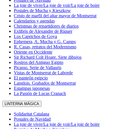
Postales de Navidad
La joie de vivre/La joie de voir/La joie de boire
Postales de Mucha y Kieszkow
Cristo de marfil del altar mayor de Montserrat
Calendarios y agendas
Christmas de repartidores de diarios
Exlibris de Alexandre de Riquer
Los Caprichos de Goya
Ephemera, A. Mucha y G. Camps
R. Casas, retratos del Modernismo
Oriente en Occidente
Sir Richard Colt Hoare. Siete dibujos
Rostros del Antiguo Egipto
Picasso. Serie de Vallauris
Vistas de Montserrat de Laborde
El panteón egipcio
Langlois. Grabados de Montserrat
Estampas japonesas
La Pasión de Lucas Cranach
LINTERNA MÁGICA
Solidaritat Catalana
Postales de Navidad
La joie de vivre/La joie de voir/La joie de boire