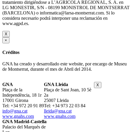
tratamiento dirigiéndose a L’AGRICOLA REGIONAL, S. A. en
LG MONESTIR, S/N - 08199 MONISTROL DE MONTSERRAT
(BARCELONA) o informatica@larsa-montserrat.com. Si lo
considera necesario podrá interponer una reclamación en
www.agpd.es.
X
×
Créditos
GNA ha creado y desarrollado este website, por encargo de Museu
de Montserrat, durante el mes de Abril del 2014.
GNA
GNA Lleida
X
Plaça de la
Plaça de Sant Joan, 10 5è
Independència, 18 1r
2a
17001 Girona
25007 Lleida
Tel: +34 972 20 91 89
Tel: +34 973 22 03 84
info@gna.cat
lleida@gna.cat
www.gnahs.com
www.gnahs.com
GNA Madrid-Castella
Palacio del Marqués de