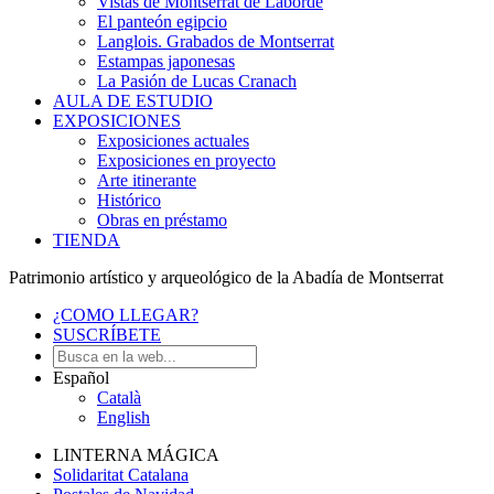
Vistas de Montserrat de Laborde
El panteón egipcio
Langlois. Grabados de Montserrat
Estampas japonesas
La Pasión de Lucas Cranach
AULA DE ESTUDIO
EXPOSICIONES
Exposiciones actuales
Exposiciones en proyecto
Arte itinerante
Histórico
Obras en préstamo
TIENDA
Patrimonio artístico y arqueológico de la Abadía de Montserrat
¿COMO LLEGAR?
SUSCRÍBETE
Español
Català
English
LINTERNA MÁGICA
Solidaritat Catalana