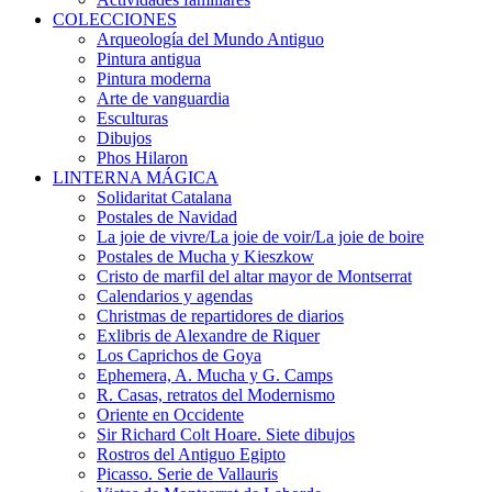
COLECCIONES
Arqueología del Mundo Antiguo
Pintura antigua
Pintura moderna
Arte de vanguardia
Esculturas
Dibujos
Phos Hilaron
LINTERNA MÁGICA
Solidaritat Catalana
Postales de Navidad
La joie de vivre/La joie de voir/La joie de boire
Postales de Mucha y Kieszkow
Cristo de marfil del altar mayor de Montserrat
Calendarios y agendas
Christmas de repartidores de diarios
Exlibris de Alexandre de Riquer
Los Caprichos de Goya
Ephemera, A. Mucha y G. Camps
R. Casas, retratos del Modernismo
Oriente en Occidente
Sir Richard Colt Hoare. Siete dibujos
Rostros del Antiguo Egipto
Picasso. Serie de Vallauris