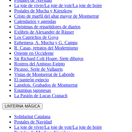
Postales de Navidad
La joie de vivre/La joie de voir/La joie de boire
Postales de Mucha y Kieszkow
Cristo de marfil del altar mayor de Montserrat
Calendarios y agendas
Christmas de repartidores de diarios
Exlibris de Alexandre de Riquer
Los Caprichos de Goya
Ephemera, A. Mucha y G. Camps
R. Casas, retratos del Modernismo
Oriente en Occidente
Sir Richard Colt Hoare. Siete dibujos
Rostros del Antiguo Egipto
Picasso. Serie de Vallauris
Vistas de Montserrat de Laborde
El panteón egipcio
Langlois. Grabados de Montserrat
Estampas japonesas
La Pasión de Lucas Cranach
LINTERNA MÁGICA
Solidaritat Catalana
Postales de Navidad
La joie de vivre/La joie de voir/La joie de boire