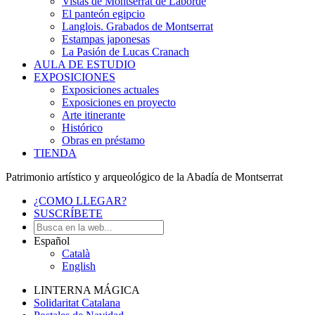
Vistas de Montserrat de Laborde
El panteón egipcio
Langlois. Grabados de Montserrat
Estampas japonesas
La Pasión de Lucas Cranach
AULA DE ESTUDIO
EXPOSICIONES
Exposiciones actuales
Exposiciones en proyecto
Arte itinerante
Histórico
Obras en préstamo
TIENDA
Patrimonio artístico y arqueológico de la Abadía de Montserrat
¿COMO LLEGAR?
SUSCRÍBETE
Español
Català
English
LINTERNA MÁGICA
Solidaritat Catalana