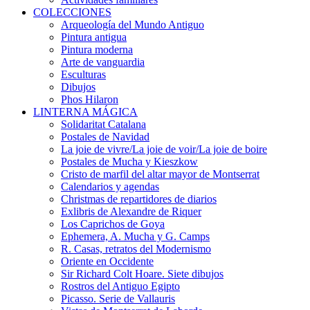
COLECCIONES
Arqueología del Mundo Antiguo
Pintura antigua
Pintura moderna
Arte de vanguardia
Esculturas
Dibujos
Phos Hilaron
LINTERNA MÁGICA
Solidaritat Catalana
Postales de Navidad
La joie de vivre/La joie de voir/La joie de boire
Postales de Mucha y Kieszkow
Cristo de marfil del altar mayor de Montserrat
Calendarios y agendas
Christmas de repartidores de diarios
Exlibris de Alexandre de Riquer
Los Caprichos de Goya
Ephemera, A. Mucha y G. Camps
R. Casas, retratos del Modernismo
Oriente en Occidente
Sir Richard Colt Hoare. Siete dibujos
Rostros del Antiguo Egipto
Picasso. Serie de Vallauris