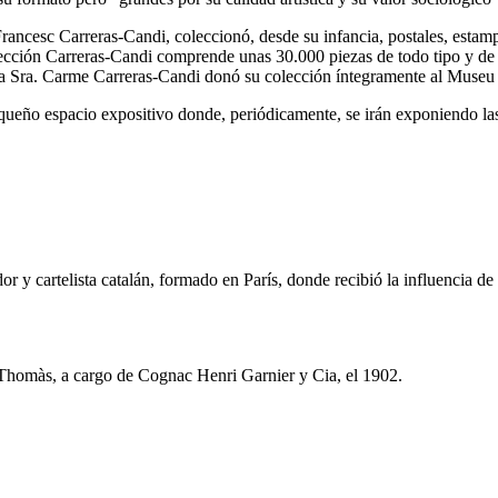
ancesc Carreras-Candi, coleccionó, desde su infancia, postales, estampa
colección Carreras-Candi comprende unas 30.000 piezas de todo tipo y de
s. La Sra. Carme Carreras-Candi donó su colección íntegramente al Muse
ueño espacio expositivo donde, periódicamente, se irán exponiendo las 
or y cartelista catalán, formado en París, donde recibió la influencia de
 Thomàs, a cargo de Cognac Henri Garnier y Cia, el 1902.