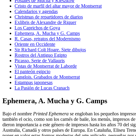
Postales de Mucha y Kieszkow
Cristo de marfil del altar mayor de Montserrat
Calendarios y agendas
Christmas de repartidores de diarios
Exlibris de Alexandre de Riquer
Los Caprichos de Goya
Ephemera, A. Mucha y G. Camps
R. Casas, retratos del Modernismo
Oriente en Occidente
Sir Richard Colt Hoare. Siete dibujos
Rostros del Antiguo Egipto
Picasso. Serie de Vallauris
Vistas de Montserrat de Laborde
El panteón egipcio
Langlois. Grabados de Montserrat
Estampas japonesas
La Pasión de Lucas Cranach
Ephemera, A. Mucha y G. Camps
Bajo el nombre
Printed Ephemera
se engloban los pequeños impresos q
también el ocio, como son los carnés de baile, los menús, impresos de ho
dieron importancia a este género de impresos hasta los años 70 del 
Australia, Canadá y otros países de Europa. En Cataluña, Eliseu Trenc
poner en valor estas formas modestas del arte aplicado, pequeñas por s