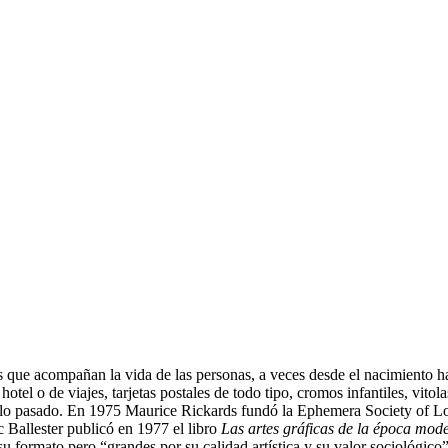
ue acompañan la vida de las personas, a veces desde el nacimiento hast
tel o de viajes, tarjetas postales de todo tipo, cromos infantiles, vitolas
siglo pasado. En 1975 Maurice Rickards fundó la Ephemera Society of 
 Ballester publicó en 1977 el libro
Las artes gráficas de la época mod
u formato pero “grandes por su calidad artística y su valor sociológico”