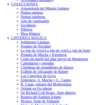
COLECCIONES
Arqueología del Mundo Antiguo
Pintura antigua
Pintura moderna
Arte de vanguardia
Esculturas
Dibujos
Phos Hilaron
LINTERNA MÁGICA
Solidaritat Catalana
Postales de Navidad
La joie de vivre/La joie de voir/La joie de boire
Postales de Mucha y Kieszkow
Cristo de marfil del altar mayor de Montserrat
Calendarios y agendas
Christmas de repartidores de diarios
Exlibris de Alexandre de Riquer
Los Caprichos de Goya
Ephemera, A. Mucha y G. Camps
R. Casas, retratos del Modernismo
Oriente en Occidente
Sir Richard Colt Hoare. Siete dibujos
Rostros del Antiguo Egipto
Picasso. Serie de Vallauris