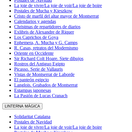
Postales de Navidad
La joie de vivre/La joie de voir/La joie de boire
Postales de Mucha y Kieszkow
Cristo de marfil del altar mayor de Montserrat
Calendarios y agendas
Christmas de repartidores de diarios
Exlibris de Alexandre de Riquer
Los Caprichos de Goya
Ephemera, A. Mucha y G. Camps
R. Casas, retratos del Modernismo
Oriente en Occidente
Sir Richard Colt Hoare. Siete dibujos
Rostros del Antiguo Egipto
Picasso. Serie de Vallauris
Vistas de Montserrat de Laborde
El panteón egipcio
Langlois. Grabados de Montserrat
Estampas japonesas
La Pasión de Lucas Cranach
LINTERNA MÁGICA
Solidaritat Catalana
Postales de Navidad
La joie de vivre/La joie de voir/La joie de boire