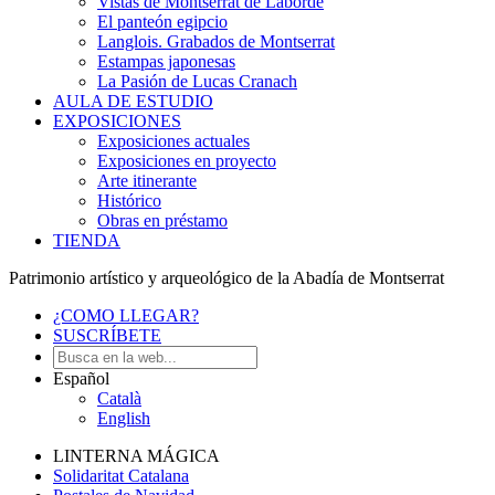
Vistas de Montserrat de Laborde
El panteón egipcio
Langlois. Grabados de Montserrat
Estampas japonesas
La Pasión de Lucas Cranach
AULA DE ESTUDIO
EXPOSICIONES
Exposiciones actuales
Exposiciones en proyecto
Arte itinerante
Histórico
Obras en préstamo
TIENDA
Patrimonio artístico y arqueológico de la Abadía de Montserrat
¿COMO LLEGAR?
SUSCRÍBETE
Español
Català
English
LINTERNA MÁGICA
Solidaritat Catalana