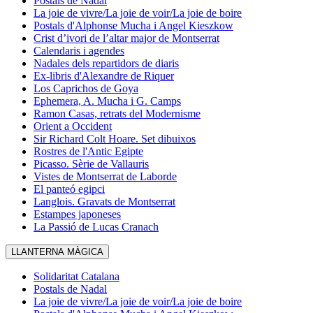
Postals de Nadal
La joie de vivre/La joie de voir/La joie de boire
Postals d'Alphonse Mucha i Angel Kieszkow
Crist d’ivori de l’altar major de Montserrat
Calendaris i agendes
Nadales dels repartidors de diaris
Ex-libris d'Alexandre de Riquer
Los Caprichos de Goya
Ephemera, A. Mucha i G. Camps
Ramon Casas, retrats del Modernisme
Orient a Occident
Sir Richard Colt Hoare. Set dibuixos
Rostres de l'Antic Egipte
Picasso. Sèrie de Vallauris
Vistes de Montserrat de Laborde
El panteó egipci
Langlois. Gravats de Montserrat
Estampes japoneses
La Passió de Lucas Cranach
LLANTERNA MÀGICA
Solidaritat Catalana
Postals de Nadal
La joie de vivre/La joie de voir/La joie de boire