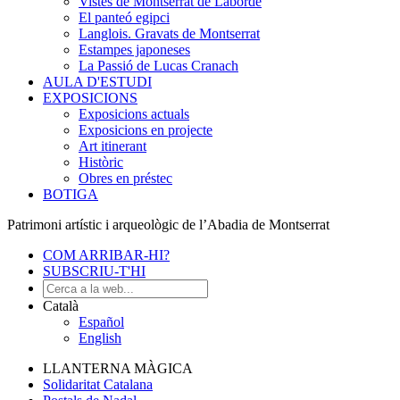
Vistes de Montserrat de Laborde
El panteó egipci
Langlois. Gravats de Montserrat
Estampes japoneses
La Passió de Lucas Cranach
AULA D'ESTUDI
EXPOSICIONS
Exposicions actuals
Exposicions en projecte
Art itinerant
Històric
Obres en préstec
BOTIGA
Patrimoni artístic i arqueològic de l’Abadia de Montserrat
COM ARRIBAR-HI?
SUBSCRIU-T'HI
Català
Español
English
LLANTERNA MÀGICA
Solidaritat Catalana