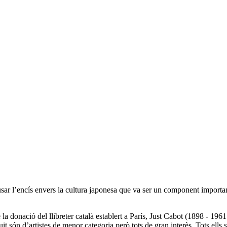
ar l’encís envers la cultura japonesa que va ser un component importan
 donació del llibreter català establert a París, Just Cabot (1898 - 1961
vuit són d’artistes de menor categoria però tots de gran interès. Tots ell