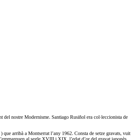
t del nostre Modernisme. Santiago Rusiñol era col·leccionista de
 ) que arribà a Montserrat l’any 1962. Consta de setze gravats, vuit
s s’emmarquen al segle XVIII i XIX, l’edat d’or del gravat japonès.