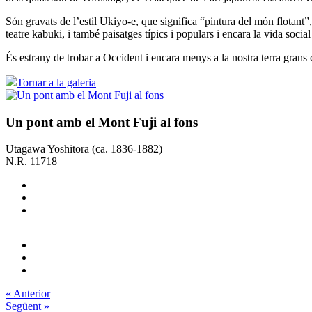
Són gravats de l’estil Ukiyo-e, que significa “pintura del món flotant
teatre kabuki, i també paisatges típics i populars i encara la vida socia
És estrany de trobar a Occident i encara menys a la nostra terra grans
Tornar a la galeria
Un pont amb el Mont Fuji al fons
Utagawa Yoshitora (ca. 1836-1882)
N.R. 11718
« Anterior
Següent »