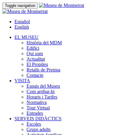
Toggle navigation
Español
English
EL MUSEU
Història del MDM
Edifici
Qui som
Actualitat
El Propileu
Retalls de Premsa
Contacte
VISITA
Espais del Museu
Com arribar-hi
Horaris i Tarifes
Normativa
Tour Virtual
Entrades
SERVEIS DIDÀCTICS
Escoles
Grups adults
Activitats familiars