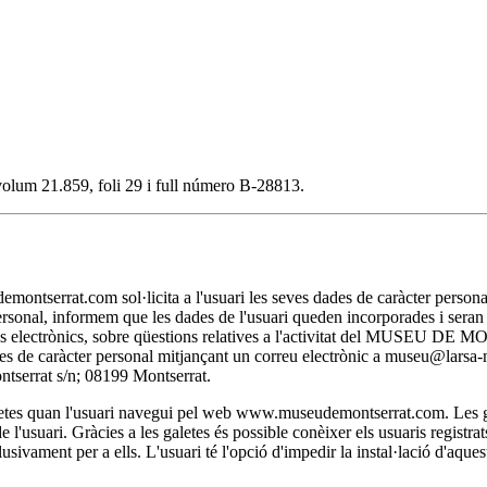
, volum 21.859, foli 29 i full número B-28813.
t.com sol·licita a l'usuari les seves dades de caràcter personal nec
personal, informem que les dades de l'usuari queden incorporades i se
itjans electrònics, sobre qüestions relatives a l'activitat del MUSEU D
 dades de caràcter personal mitjançant un correu electrònic a museu@lar
rat s/n; 08199 Montserrat.
 quan l'usuari navegui pel web www.museudemontserrat.com. Les galet
l'usuari. Gràcies a les galetes és possible conèixer els usuaris registra
clusivament per a ells. L'usuari té l'opció d'impedir la instal·lació d'aqu