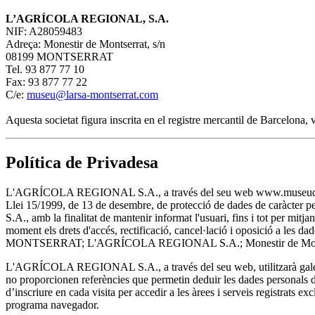
L’AGRÍCOLA REGIONAL, S.A.
NIF: A28059483
Adreça: Monestir de Montserrat, s/n
08199 MONTSERRAT
Tel. 93 877 77 10
Fax: 93 877 77 22
C/e:
museu@larsa-montserrat.com
Aquesta societat figura inscrita en el registre mercantil de Barcelona
Política de Privadesa
L'AGRÍCOLA REGIONAL S.A., a través del seu web www.museudemontserra
Llei 15/1999, de 13 de desembre, de protecció de dades de caràcter 
S.A., amb la finalitat de mantenir informat l'usuari, fins i tot per m
moment els drets d'accés, rectificació, cancel·lació i oposició a les
MONTSERRAT; L'AGRÍCOLA REGIONAL S.A.; Monestir de Montser
L'AGRÍCOLA REGIONAL S.A., a través del seu web, utilitzarà galetes
no proporcionen referències que permetin deduir les dades personals de 
d’inscriure en cada visita per accedir a les àrees i serveis registrats ex
programa navegador.