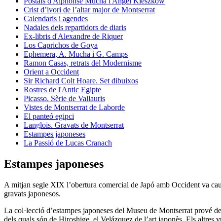
Postals d'Alphonse Mucha i Angel Kieszkow
Crist d’ivori de l’altar major de Montserrat
Calendaris i agendes
Nadales dels repartidors de diaris
Ex-libris d'Alexandre de Riquer
Los Caprichos de Goya
Ephemera, A. Mucha i G. Camps
Ramon Casas, retrats del Modernisme
Orient a Occident
Sir Richard Colt Hoare. Set dibuixos
Rostres de l'Antic Egipte
Picasso. Sèrie de Vallauris
Vistes de Montserrat de Laborde
El panteó egipci
Langlois. Gravats de Montserrat
Estampes japoneses
La Passió de Lucas Cranach
Estampes japoneses
A mitjan segle XIX l’obertura comercial de Japó amb Occident va caus
gravats japonesos.
La col·lecció d’estampes japoneses del Museu de Montserrat prové de la
dels quals són de Hiroshige, el Velázquez de l’art japonès. Els altres 