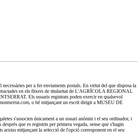
essàries per a fer enviaments postals. En virtut del que disposa la
ran tractades en els fitxers de titularitat de L'AGRÍCOLA REGIONAL
E MONTSERRAT. Els usuaris registrats poden exercir en qualsevol
sa-montserrat.com, o bé mitjançant un escrit dirigit a MUSEU DE
es s'associen únicament a un usuari anònim i el seu ordinador, i
ts després que es registrin per primera vegada, sense que s'hagin
ests arxius mitjançant la selecció de l'opció corresponent en el seu