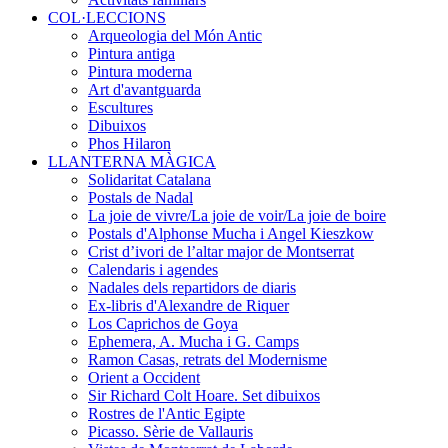
COL·LECCIONS
Arqueologia del Món Antic
Pintura antiga
Pintura moderna
Art d'avantguarda
Escultures
Dibuixos
Phos Hilaron
LLANTERNA MÀGICA
Solidaritat Catalana
Postals de Nadal
La joie de vivre/La joie de voir/La joie de boire
Postals d'Alphonse Mucha i Angel Kieszkow
Crist d’ivori de l’altar major de Montserrat
Calendaris i agendes
Nadales dels repartidors de diaris
Ex-libris d'Alexandre de Riquer
Los Caprichos de Goya
Ephemera, A. Mucha i G. Camps
Ramon Casas, retrats del Modernisme
Orient a Occident
Sir Richard Colt Hoare. Set dibuixos
Rostres de l'Antic Egipte
Picasso. Sèrie de Vallauris