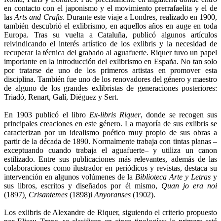
en contacto con el japonismo y el movimiento prerrafaelita y el de
las
Arts and Crafts
. Durante este viaje a Londres, realizado en 1900,
también descubrió el exlibrismo, en aquellos años en auge en toda
Europa. Tras su vuelta a Cataluña, publicó algunos artículos
reivindicando el interés artístico de los exlibris y la necesidad de
recuperar la técnica del grabado al aguafuerte. Riquer tuvo un papel
importante en la introducción del exlibrismo en España. No tan solo
por tratarse de uno de los primeros artistas en promover esta
disciplina. También fue uno de los renovadores del género y maestro
de alguno de los grandes exlibristas de generaciones posteriores:
Triadó, Renart, Galí, Diéguez y Sert.
En 1903 publicó el libro
Ex-libris Riquer
, donde se recogen sus
principales creaciones en este género. La mayoría de sus exlibris se
caracterizan por un idealismo poético muy propio de sus obras a
partir de la década de 1890. Normalmente trabaja con tintas planas –
exceptuando cuando trabaja el aguafuerte– y utiliza un canon
estilizado. Entre sus publicaciones más relevantes, además de las
colaboraciones como ilustrador en periódicos y revistas, destaca su
intervención en algunos volúmenes de la
Biblioteca Arte y Letras
y
sus libros, escritos y diseñados por él mismo,
Quan jo era noi
(1897)
, Crisantemes
(1898)i
Anyoranses
(1902).
Los exlibris de Alexandre de Riquer, siguiendo el criterio propuesto