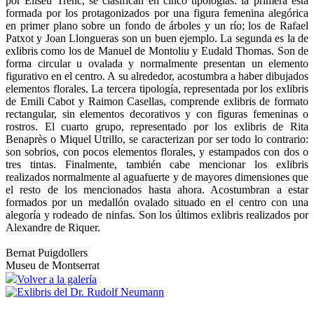
por Eliseu Trenc, se clasifican en cinco tipologías: la primera está
formada por los protagonizados por una figura femenina alegórica
en primer plano sobre un fondo de árboles y un río; los de Rafael
Patxot y Joan Llongueras son un buen ejemplo. La segunda es la de
exlibris como los de Manuel de Montoliu y Eudald Thomas. Son de
forma circular u ovalada y normalmente presentan un elemento
figurativo en el centro. A su alrededor, acostumbra a haber dibujados
elementos florales. La tercera tipología, representada por los exlibris
de Emili Cabot y Raimon Casellas, comprende exlibris de formato
rectangular, sin elementos decorativos y con figuras femeninas o
rostros. El cuarto grupo, representado por los exlibris de Rita
Benaprès o Miquel Utrillo, se caracterizan por ser todo lo contrario:
son sobrios, con pocos elementos florales, y estampados con dos o
tres tintas. Finalmente, también cabe mencionar los exlibris
realizados normalmente al aguafuerte y de mayores dimensiones que
el resto de los mencionados hasta ahora. Acostumbran a estar
formados por un medallón ovalado situado en el centro con una
alegoría y rodeado de ninfas. Son los últimos exlibris realizados por
Alexandre de Riquer.
Bernat Puigdollers
Museu de Montserrat
Volver a la galería