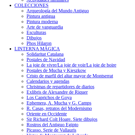
COLECCIONES
Arqueología del Mundo Antiguo
Pintura antigua
Pintura moderna
Arte de vanguardia
Esculturas
Dibujos
Phos Hilaron
LINTERNA MÁGICA
Solidaritat Catalana
Postales de Navidad
La joie de vivre/La joie de voir/La joie de boire
Postales de Mucha y Kieszkow
Cristo de marfil del altar mayor de Montserrat
Calendarios y agendas
Christmas de repartidores de diarios
Exlibris de Alexandre de Riquer
Los Caprichos de Goya
Ephemera, A. Mucha y G. Camps
R. Casas, retratos del Modernismo
Oriente en Occidente
Sir Richard Colt Hoare. Siete dibujos
Rostros del Antiguo Egipto
Picasso. Serie de Vallauris