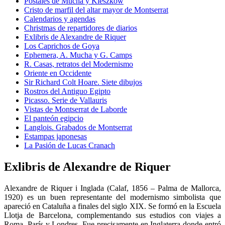
Postales de Mucha y Kieszkow
Cristo de marfil del altar mayor de Montserrat
Calendarios y agendas
Christmas de repartidores de diarios
Exlibris de Alexandre de Riquer
Los Caprichos de Goya
Ephemera, A. Mucha y G. Camps
R. Casas, retratos del Modernismo
Oriente en Occidente
Sir Richard Colt Hoare. Siete dibujos
Rostros del Antiguo Egipto
Picasso. Serie de Vallauris
Vistas de Montserrat de Laborde
El panteón egipcio
Langlois. Grabados de Montserrat
Estampas japonesas
La Pasión de Lucas Cranach
Exlibris de Alexandre de Riquer
Alexandre de Riquer i Inglada (Calaf, 1856 – Palma de Mallorca,
1920) es un buen representante del modernismo simbolista que
apareció en Cataluña a finales del siglo XIX. Se formó en la Escuela
Llotja de Barcelona, complementando sus estudios con viajes a
Roma, París y Londres. Fue precisamente en Inglaterra donde entró