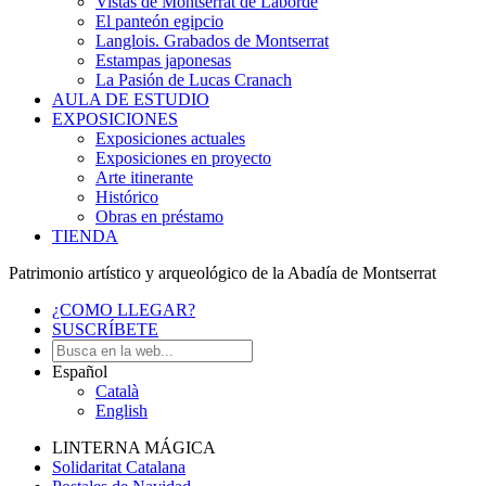
Vistas de Montserrat de Laborde
El panteón egipcio
Langlois. Grabados de Montserrat
Estampas japonesas
La Pasión de Lucas Cranach
AULA DE ESTUDIO
EXPOSICIONES
Exposiciones actuales
Exposiciones en proyecto
Arte itinerante
Histórico
Obras en préstamo
TIENDA
Patrimonio artístico y arqueológico de la Abadía de Montserrat
¿COMO LLEGAR?
SUSCRÍBETE
Español
Català
English
LINTERNA MÁGICA
Solidaritat Catalana