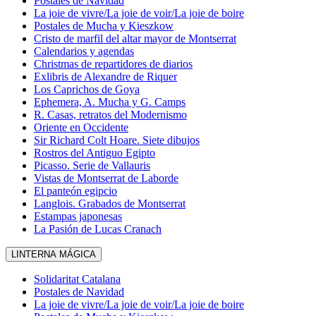
Postales de Navidad
La joie de vivre/La joie de voir/La joie de boire
Postales de Mucha y Kieszkow
Cristo de marfil del altar mayor de Montserrat
Calendarios y agendas
Christmas de repartidores de diarios
Exlibris de Alexandre de Riquer
Los Caprichos de Goya
Ephemera, A. Mucha y G. Camps
R. Casas, retratos del Modernismo
Oriente en Occidente
Sir Richard Colt Hoare. Siete dibujos
Rostros del Antiguo Egipto
Picasso. Serie de Vallauris
Vistas de Montserrat de Laborde
El panteón egipcio
Langlois. Grabados de Montserrat
Estampas japonesas
La Pasión de Lucas Cranach
LINTERNA MÁGICA
Solidaritat Catalana
Postales de Navidad
La joie de vivre/La joie de voir/La joie de boire