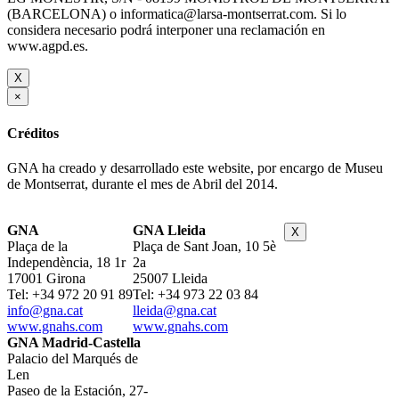
(BARCELONA) o informatica@larsa-montserrat.com. Si lo
considera necesario podrá interponer una reclamación en
www.agpd.es.
X
×
Créditos
GNA ha creado y desarrollado este website, por encargo de Museu
de Montserrat, durante el mes de Abril del 2014.
GNA
GNA Lleida
X
Plaça de la
Plaça de Sant Joan, 10 5è
Independència, 18 1r
2a
17001 Girona
25007 Lleida
Tel: +34 972 20 91 89
Tel: +34 973 22 03 84
info@gna.cat
lleida@gna.cat
www.gnahs.com
www.gnahs.com
GNA Madrid-Castella
Palacio del Marqués de
Len
Paseo de la Estación, 27-