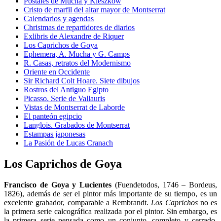
Postales de Mucha y Kieszkow
Cristo de marfil del altar mayor de Montserrat
Calendarios y agendas
Christmas de repartidores de diarios
Exlibris de Alexandre de Riquer
Los Caprichos de Goya
Ephemera, A. Mucha y G. Camps
R. Casas, retratos del Modernismo
Oriente en Occidente
Sir Richard Colt Hoare. Siete dibujos
Rostros del Antiguo Egipto
Picasso. Serie de Vallauris
Vistas de Montserrat de Laborde
El panteón egipcio
Langlois. Grabados de Montserrat
Estampas japonesas
La Pasión de Lucas Cranach
Los Caprichos de Goya
Francisco de Goya y Lucientes
(Fuendetodos, 1746 – Bordeus,
1826), además de ser el pintor más importante de su tiempo, es un
excelente grabador, comparable a Rembrandt.
Los
Caprichos
no es
la primera serie calcográfica realizada por el pintor. Sin embargo, es
la primera serie pensada como un conjunto, completo y cerrado.