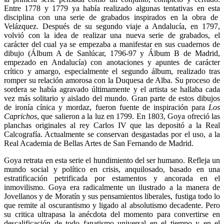
Entre 1778 y 1779 ya había realizado algunas tentativas en esta
disciplina con una serie de grabados inspirados en la obra de
Velázquez. Después de su segundo viaje a Andalucía, en 1797,
volvió con la idea de realizar una nueva serie de grabados, el
carácter del cual ya se empezaba a manifestar en sus cuadernos de
dibujo (Álbum A de Sanlúcar, 1796-97 y Álbum B de Madrid,
empezado en Andalucía) con anotaciones y apuntes de carácter
crítico y amargo, especialmente el segundo álbum, realizado tras
romper su relación amorosa con la Duquesa de Alba. Su proceso de
sordera se había agravado últimamente y el artista se hallaba cada
vez más solitario y aislado del mundo. Gran parte de estos dibujos
de ironía cínica y mordaz, fueron fuente de inspiración para
Los
Caprichos
, que salieron a la luz en 1799. En 1803, Goya ofreció las
planchas originales al rey Carlos IV que las depositó a la Real
Calcografía. Actualmente se conservan desgastadas por el uso, a la
Real Academia de Bellas Artes de San Fernando de Madrid.
Goya retrata en esta serie el hundimiento del ser humano. Refleja un
mundo social y político en crisis, anquilosado, basado en una
estratificación petrificada por estamentos y ancorada en el
inmovilismo. Goya era radicalmente un ilustrado a la manera de
Jovellanos y de Moratín y sus pensamientos liberales, fustiga todo lo
que remite al oscurantismo y ligado al absolutismo decadente. Pero
su critica ultrapasa la anécdota del momento para convertirse en
descalificación de todo fanatismo universal en el tiempo y en el