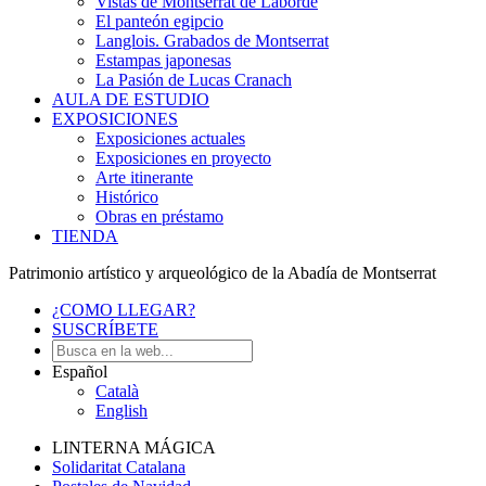
Vistas de Montserrat de Laborde
El panteón egipcio
Langlois. Grabados de Montserrat
Estampas japonesas
La Pasión de Lucas Cranach
AULA DE ESTUDIO
EXPOSICIONES
Exposiciones actuales
Exposiciones en proyecto
Arte itinerante
Histórico
Obras en préstamo
TIENDA
Patrimonio artístico y arqueológico de la Abadía de Montserrat
¿COMO LLEGAR?
SUSCRÍBETE
Español
Català
English
LINTERNA MÁGICA
Solidaritat Catalana