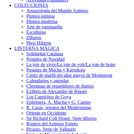
COLECCIONES
Arqueología del Mundo Antiguo
Pintura antigua
Pintura moderna
Arte de vanguardia
Esculturas
Dibujos
Phos Hilaron
LINTERNA MÁGICA
Solidaritat Catalana
Postales de Navidad
La joie de vivre/La joie de voir/La joie de boire
Postales de Mucha y Kieszkow
Cristo de marfil del altar mayor de Montserrat
Calendarios y agendas
Christmas de repartidores de diarios
Exlibris de Alexandre de Riquer
Los Caprichos de Goya
Ephemera, A. Mucha y G. Camps
R. Casas, retratos del Modernismo
Oriente en Occidente
Sir Richard Colt Hoare. Siete dibujos
Rostros del Antiguo Egipto
Picasso. Serie de Vallauris