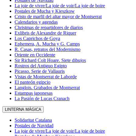
Postales de Navidad
La joie de vivre/La joie de voir/La joie de boire
Postales de Mucha y Kieszkow
Cristo de marfil del altar mayor de Montserrat
Calendarios y agendas
Christmas de repartidores de diarios
Exlibris de Alexandre de Riquer
Los Caprichos de Goya
Ephemera, A. Mucha y G. Camps
R. Casas, retratos del Modernismo
Oriente en Occidente
Sir Richard Colt Hoare. Siete dibujos
Rostros del Antiguo Egipto
Picasso. Serie de Vallauris
Vistas de Montserrat de Laborde
El panteón egipcio
Langlois. Grabados de Montserrat
Estampas japonesas
La Pasión de Lucas Cranach
LINTERNA MÁGICA
Solidaritat Catalana
Postales de Navidad
La joie de vivre/La joie de voir/La joie de boire