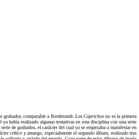
nte grabador, comparable a Rembrandt.
Los
Caprichos
no es la primera
ya había realizado algunas tentativas en esta disciplina con una serie
serie de grabados, el carácter del cual ya se empezaba a manifestar en
er crítico y amargo, especialmente el segundo álbum, realizado tras
 solitario y aislado del mundo. Gran parte de estos dibujos de ironía