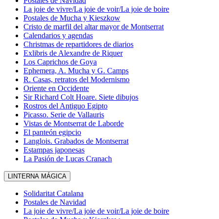
Postales de Navidad
La joie de vivre/La joie de voir/La joie de boire
Postales de Mucha y Kieszkow
Cristo de marfil del altar mayor de Montserrat
Calendarios y agendas
Christmas de repartidores de diarios
Exlibris de Alexandre de Riquer
Los Caprichos de Goya
Ephemera, A. Mucha y G. Camps
R. Casas, retratos del Modernismo
Oriente en Occidente
Sir Richard Colt Hoare. Siete dibujos
Rostros del Antiguo Egipto
Picasso. Serie de Vallauris
Vistas de Montserrat de Laborde
El panteón egipcio
Langlois. Grabados de Montserrat
Estampas japonesas
La Pasión de Lucas Cranach
LINTERNA MÁGICA
Solidaritat Catalana
Postales de Navidad
La joie de vivre/La joie de voir/La joie de boire