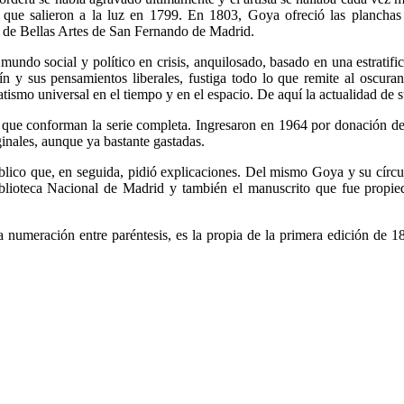
 que salieron a la luz en 1799. En 1803, Goya ofreció las planchas 
 de Bellas Artes de San Fernando de Madrid.
 mundo social y político en crisis, anquilosado, basado en una estratif
n y sus pensamientos liberales, fustiga todo lo que remite al oscurant
tismo universal en el tiempo y en el espacio. De aquí la actualidad de
que conforman la serie completa. Ingresaron en 1964 por donación del l
ginales, aunque ya bastante gastadas.
lico que, en seguida, pidió explicaciones. Del mismo Goya y su círcu
Biblioteca Nacional de Madrid y también el manuscrito que fue prop
 numeración entre paréntesis, es la propia de la primera edición de 18