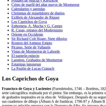
Postales de Mucha y Kieszkow
Cristo de marfil del altar mayor de Montserrat
Calendarios y agendas
Christmas de repartidores de diarios
Exlibris de Alexandre de Riquer
Los Caprichos de Goya
Ephemera, A. Mucha y G. Camps
R. Casas, retratos del Modernismo
Oriente en Occidente
Sir Richard Colt Hoare. Siete dibujos
Rostros del Antiguo Egipto
Picasso. Serie de Vallauris
Vistas de Montserrat de Laborde
El panteón egipcio
Langlois. Grabados de Montserrat
Estampas japonesas
La Pasión de Lucas Cranach
Los Caprichos de Goya
Francisco de Goya y Lucientes
(Fuendetodos, 1746 – Bordeus, 1826
serie calcográfica realizada por el pintor. Sin embargo, es la primer
de grabados inspirados en la obra de Velázquez. Después de su segundo
sus cuadernos de dibujo (Álbum A de Sanlúcar, 1796-97 y Álbum B de
romper su relación amorosa con la Duquesa de Alba. Su proceso de sor