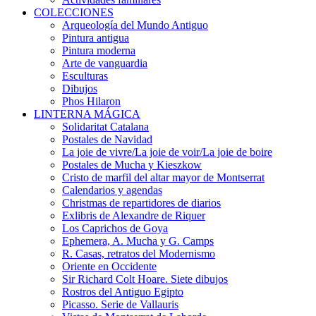
COLECCIONES
Arqueología del Mundo Antiguo
Pintura antigua
Pintura moderna
Arte de vanguardia
Esculturas
Dibujos
Phos Hilaron
LINTERNA MÁGICA
Solidaritat Catalana
Postales de Navidad
La joie de vivre/La joie de voir/La joie de boire
Postales de Mucha y Kieszkow
Cristo de marfil del altar mayor de Montserrat
Calendarios y agendas
Christmas de repartidores de diarios
Exlibris de Alexandre de Riquer
Los Caprichos de Goya
Ephemera, A. Mucha y G. Camps
R. Casas, retratos del Modernismo
Oriente en Occidente
Sir Richard Colt Hoare. Siete dibujos
Rostros del Antiguo Egipto
Picasso. Serie de Vallauris