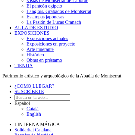
Vistas de Montserrat de Laborde
El panteón egipcio
Langlois. Grabados de Montserrat
Estampas japonesas
La Pasión de Lucas Cranach
AULA DE ESTUDIO
EXPOSICIONES
Exposiciones actuales
Exposiciones en proyecto
Arte itinerante
Histórico
Obras en préstamo
TIENDA
Patrimonio artístico y arqueológico de la Abadía de Montserrat
¿COMO LLEGAR?
SUSCRÍBETE
Español
Català
English
LINTERNA MÁGICA
Solidaritat Catalana