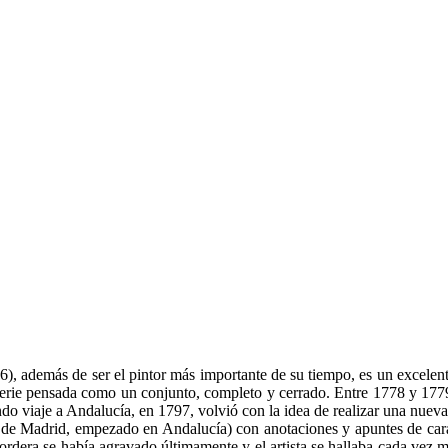
), además de ser el pintor más importante de su tiempo, es un excele
a serie pensada como un conjunto, completo y cerrado. Entre 1778 y 1779 
 viaje a Andalucía, en 1797, volvió con la idea de realizar una nueva 
 Madrid, empezado en Andalucía) con anotaciones y apuntes de caráct
dera se había agravado últimamente y el artista se hallaba cada vez más