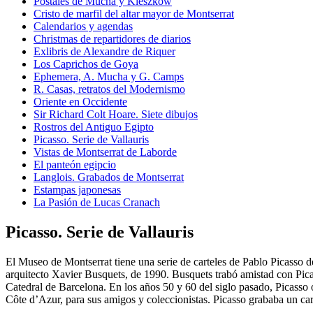
Postales de Mucha y Kieszkow
Cristo de marfil del altar mayor de Montserrat
Calendarios y agendas
Christmas de repartidores de diarios
Exlibris de Alexandre de Riquer
Los Caprichos de Goya
Ephemera, A. Mucha y G. Camps
R. Casas, retratos del Modernismo
Oriente en Occidente
Sir Richard Colt Hoare. Siete dibujos
Rostros del Antiguo Egipto
Picasso. Serie de Vallauris
Vistas de Montserrat de Laborde
El panteón egipcio
Langlois. Grabados de Montserrat
Estampas japonesas
La Pasión de Lucas Cranach
Picasso. Serie de Vallauris
El Museo de Montserrat tiene una serie de carteles de Pablo Picasso d
arquitecto Xavier Busquets, de 1990. Busquets trabó amistad con Picas
Catedral de Barcelona. En los años 50 y 60 del siglo pasado, Picasso 
Côte d’Azur, para sus amigos y coleccionistas. Picasso grababa un ca