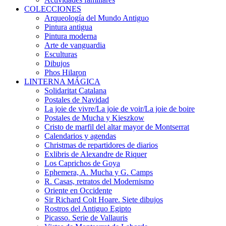
COLECCIONES
Arqueología del Mundo Antiguo
Pintura antigua
Pintura moderna
Arte de vanguardia
Esculturas
Dibujos
Phos Hilaron
LINTERNA MÁGICA
Solidaritat Catalana
Postales de Navidad
La joie de vivre/La joie de voir/La joie de boire
Postales de Mucha y Kieszkow
Cristo de marfil del altar mayor de Montserrat
Calendarios y agendas
Christmas de repartidores de diarios
Exlibris de Alexandre de Riquer
Los Caprichos de Goya
Ephemera, A. Mucha y G. Camps
R. Casas, retratos del Modernismo
Oriente en Occidente
Sir Richard Colt Hoare. Siete dibujos
Rostros del Antiguo Egipto
Picasso. Serie de Vallauris