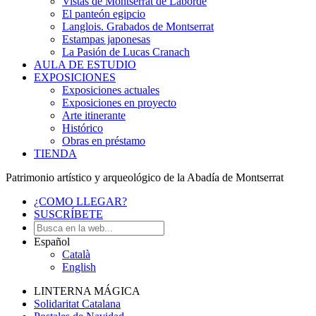
Vistas de Montserrat de Laborde
El panteón egipcio
Langlois. Grabados de Montserrat
Estampas japonesas
La Pasión de Lucas Cranach
AULA DE ESTUDIO
EXPOSICIONES
Exposiciones actuales
Exposiciones en proyecto
Arte itinerante
Histórico
Obras en préstamo
TIENDA
Patrimonio artístico y arqueológico de la Abadía de Montserrat
¿COMO LLEGAR?
SUSCRÍBETE
Español
Català
English
LINTERNA MÁGICA
Solidaritat Catalana