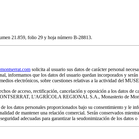
volumen 21.859, folio 29 y hoja número B-28813.
ontserrat.com
solicita al usuario sus datos de carácter personal necesa
rsonal, informamos que los datos del usuario quedan incorporados y s
por medios electrónicos, sobre cuestiones relativas a la actividad 
chos de acceso, rectificación, cancelación y oposición a los datos de c
E MONTSERRAT, L'AGRÍCOLA REGIONAL S.A., Monasterio de Montser
s datos personales proporcionados bajo su consentimiento y le infor
inalidad de mantener una relación comercial. Serán conservados mientras
 seguridad adecuadas para garantizar la seudonimización de los datos o l