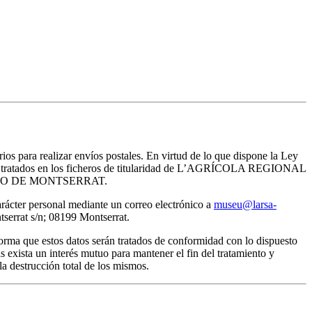
rios para realizar envíos postales. En virtud de lo que dispone la Ley
erán tratados en los ficheros de titularidad de L’AGRÍCOLA REGIONAL
del MUSEO DE MONTSERRAT.
arácter personal mediante un correo electrónico a
museu@larsa-
rat s/n; 08199 Montserrat.
ma que estos datos serán tratados de conformidad con lo dispuesto
 exista un interés mutuo para mantener el fin del tratamiento y
a destrucción total de los mismos.