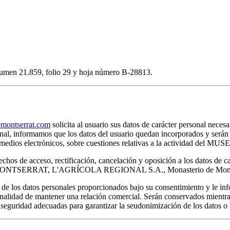
volumen 21.859, folio 29 y hoja número B-28813.
ontserrat.com
solicita al usuario sus datos de carácter personal necesa
rsonal, informamos que los datos del usuario quedan incorporados y s
por medios electrónicos, sobre cuestiones relativas a la actividad 
chos de acceso, rectificación, cancelación y oposición a los datos de c
E MONTSERRAT, L'AGRÍCOLA REGIONAL S.A., Monasterio de Montser
s datos personales proporcionados bajo su consentimiento y le infor
inalidad de mantener una relación comercial. Serán conservados mientras
 seguridad adecuadas para garantizar la seudonimización de los datos o l