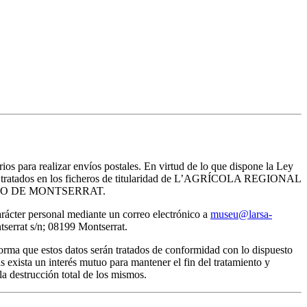
rios para realizar envíos postales. En virtud de lo que dispone la Ley
erán tratados en los ficheros de titularidad de L’AGRÍCOLA REGIONAL
del MUSEO DE MONTSERRAT.
arácter personal mediante un correo electrónico a
museu@larsa-
rat s/n; 08199 Montserrat.
ma que estos datos serán tratados de conformidad con lo dispuesto
 exista un interés mutuo para mantener el fin del tratamiento y
a destrucción total de los mismos.