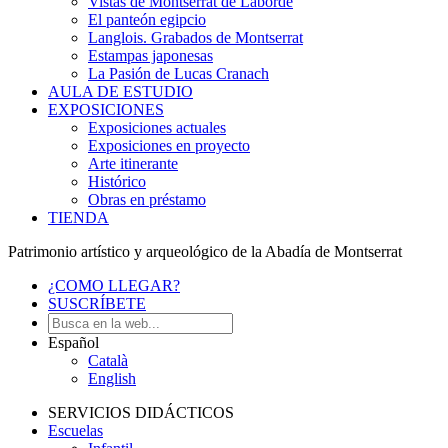
Vistas de Montserrat de Laborde
El panteón egipcio
Langlois. Grabados de Montserrat
Estampas japonesas
La Pasión de Lucas Cranach
AULA DE ESTUDIO
EXPOSICIONES
Exposiciones actuales
Exposiciones en proyecto
Arte itinerante
Histórico
Obras en préstamo
TIENDA
Patrimonio artístico y arqueológico de la Abadía de Montserrat
¿COMO LLEGAR?
SUSCRÍBETE
Español
Català
English
SERVICIOS DIDÁCTICOS
Escuelas