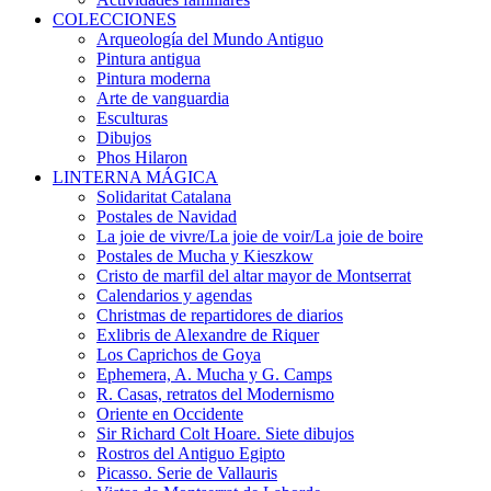
COLECCIONES
Arqueología del Mundo Antiguo
Pintura antigua
Pintura moderna
Arte de vanguardia
Esculturas
Dibujos
Phos Hilaron
LINTERNA MÁGICA
Solidaritat Catalana
Postales de Navidad
La joie de vivre/La joie de voir/La joie de boire
Postales de Mucha y Kieszkow
Cristo de marfil del altar mayor de Montserrat
Calendarios y agendas
Christmas de repartidores de diarios
Exlibris de Alexandre de Riquer
Los Caprichos de Goya
Ephemera, A. Mucha y G. Camps
R. Casas, retratos del Modernismo
Oriente en Occidente
Sir Richard Colt Hoare. Siete dibujos
Rostros del Antiguo Egipto
Picasso. Serie de Vallauris