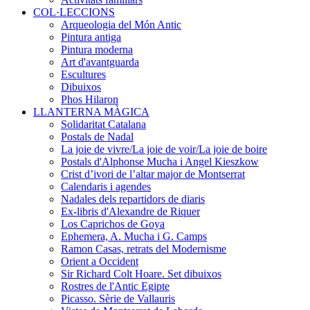
COL·LECCIONS
Arqueologia del Món Antic
Pintura antiga
Pintura moderna
Art d'avantguarda
Escultures
Dibuixos
Phos Hilaron
LLANTERNA MÀGICA
Solidaritat Catalana
Postals de Nadal
La joie de vivre/La joie de voir/La joie de boire
Postals d'Alphonse Mucha i Angel Kieszkow
Crist d’ivori de l’altar major de Montserrat
Calendaris i agendes
Nadales dels repartidors de diaris
Ex-libris d'Alexandre de Riquer
Los Caprichos de Goya
Ephemera, A. Mucha i G. Camps
Ramon Casas, retrats del Modernisme
Orient a Occident
Sir Richard Colt Hoare. Set dibuixos
Rostres de l'Antic Egipte
Picasso. Sèrie de Vallauris