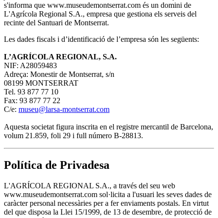
s'informa que www.museudemontserrat.com és un domini de
L'Agrícola Regional S.A., empresa que gestiona els serveis del
recinte del Santuari de Montserrat.
Les dades fiscals i d’identificació de l’empresa són les següents:
L’AGRÍCOLA REGIONAL, S.A.
NIF: A28059483
Adreça: Monestir de Montserrat, s/n
08199 MONTSERRAT
Tel. 93 877 77 10
Fax: 93 877 77 22
C/e:
museu@larsa-montserrat.com
Aquesta societat figura inscrita en el registre mercantil de Barcelona,
volum 21.859, foli 29 i full número B-28813.
Política de Privadesa
L'AGRÍCOLA REGIONAL S.A., a través del seu web
www.museudemontserrat.com sol·licita a l'usuari les seves dades de
caràcter personal necessàries per a fer enviaments postals. En virtut
del que disposa la Llei 15/1999, de 13 de desembre, de protecció de