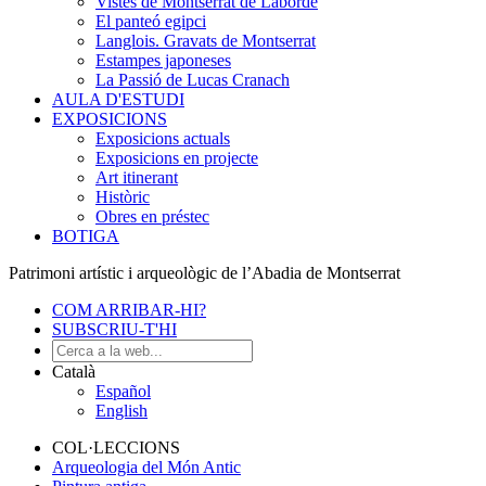
Vistes de Montserrat de Laborde
El panteó egipci
Langlois. Gravats de Montserrat
Estampes japoneses
La Passió de Lucas Cranach
AULA D'ESTUDI
EXPOSICIONS
Exposicions actuals
Exposicions en projecte
Art itinerant
Històric
Obres en préstec
BOTIGA
Patrimoni artístic i arqueològic de l’Abadia de Montserrat
COM ARRIBAR-HI?
SUBSCRIU-T'HI
Català
Español
English
COL·LECCIONS
Arqueologia del Món Antic