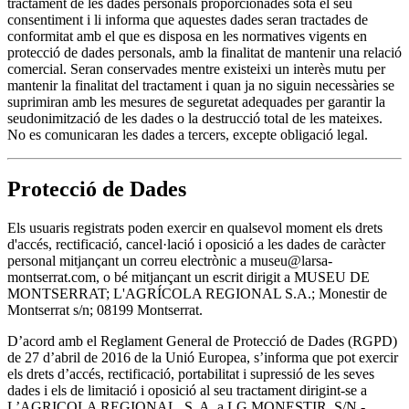
tractament de les dades personals proporcionades sota el seu
consentiment i li informa que aquestes dades seran tractades de
conformitat amb el que es disposa en les normatives vigents en
protecció de dades personals, amb la finalitat de mantenir una relació
comercial. Seran conservades mentre existeixi un interès mutu per
mantenir la finalitat del tractament i quan ja no siguin necessàries se
suprimiran amb les mesures de seguretat adequades per garantir la
seudonimització de les dades o la destrucció total de les mateixes.
No es comunicaran les dades a tercers, excepte obligació legal.
Protecció de Dades
Els usuaris registrats poden exercir en qualsevol moment els drets
d'accés, rectificació, cancel·lació i oposició a les dades de caràcter
personal mitjançant un correu electrònic a museu@larsa-
montserrat.com, o bé mitjançant un escrit dirigit a MUSEU DE
MONTSERRAT; L'AGRÍCOLA REGIONAL S.A.; Monestir de
Montserrat s/n; 08199 Montserrat.
D’acord amb el Reglament General de Protecció de Dades (RGPD)
de 27 d’abril de 2016 de la Unió Europea, s’informa que pot exercir
els drets d’accés, rectificació, portabilitat i supressió de les seves
dades i els de limitació i oposició al seu tractament dirigint-se a
L’AGRICOLA REGIONAL, S. A. a LG MONESTIR, S/N -