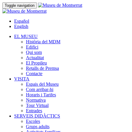
Toggle navigation
Español
English
EL MUSEU
Història del MDM
Edifici
Qui som
Actualitat
El Propileu
Retalls de Premsa
Contacte
VISITA
Espais del Museu
Com arribar-hi
Horaris i Tarifes
Normativa
Tour Virtual
Entrades
SERVEIS DIDÀCTICS
Escoles
Grups adults
Activitats familiars