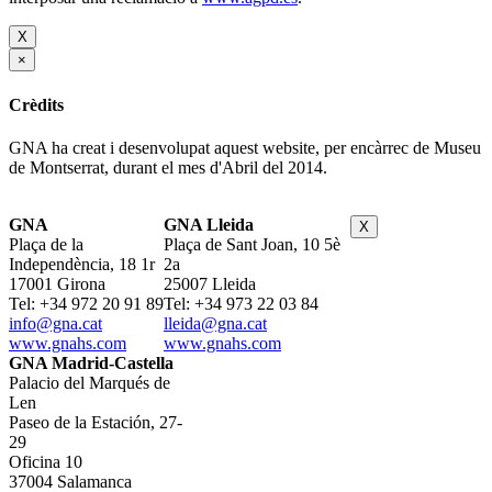
X
×
Crèdits
GNA ha creat i desenvolupat aquest website, per encàrrec de Museu
de Montserrat, durant el mes d'Abril del 2014.
GNA
GNA Lleida
X
Plaça de la
Plaça de Sant Joan, 10 5è
Independència, 18 1r
2a
17001 Girona
25007 Lleida
Tel: +34 972 20 91 89
Tel: +34 973 22 03 84
info@gna.cat
lleida@gna.cat
www.gnahs.com
www.gnahs.com
GNA Madrid-Castella
Palacio del Marqués de
Len
Paseo de la Estación, 27-
29
Oficina 10
37004 Salamanca