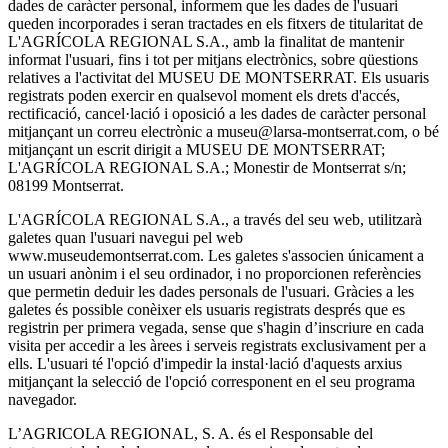
dades de caràcter personal, informem que les dades de l'usuari
queden incorporades i seran tractades en els fitxers de titularitat de
L'AGRÍCOLA REGIONAL S.A., amb la finalitat de mantenir
informat l'usuari, fins i tot per mitjans electrònics, sobre qüestions
relatives a l'activitat del MUSEU DE MONTSERRAT. Els usuaris
registrats poden exercir en qualsevol moment els drets d'accés,
rectificació, cancel·lació i oposició a les dades de caràcter personal
mitjançant un correu electrònic a museu@larsa-montserrat.com, o bé
mitjançant un escrit dirigit a MUSEU DE MONTSERRAT;
L'AGRÍCOLA REGIONAL S.A.; Monestir de Montserrat s/n;
08199 Montserrat.
L'AGRÍCOLA REGIONAL S.A., a través del seu web, utilitzarà
galetes quan l'usuari navegui pel web
www.museudemontserrat.com. Les galetes s'associen únicament a
un usuari anònim i el seu ordinador, i no proporcionen referències
que permetin deduir les dades personals de l'usuari. Gràcies a les
galetes és possible conèixer els usuaris registrats després que es
registrin per primera vegada, sense que s'hagin d’inscriure en cada
visita per accedir a les àrees i serveis registrats exclusivament per a
ells. L'usuari té l'opció d'impedir la instal·lació d'aquests arxius
mitjançant la selecció de l'opció corresponent en el seu programa
navegador.
L’AGRICOLA REGIONAL, S. A. és el Responsable del