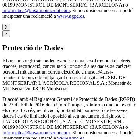
08199 MONISTROL DE MONTSERRAT (BARCELONA) o
informatica@larsa-montserrat.com
. Si ho considera necessari podrà
interposar una reclamació a
www.agpd.es
.
X
×
Protecció de Dades
Els usuaris registrats poden exercir en qualsevol moment els drets
d'accés, rectificació, cancel·lació i oposició a les dades de caràcter
personal mitjançant un correu electrònic a museu@larsa-
montserrat.com, o bé mitjançant un escrit dirigit a MUSEU DE
MONTSERRAT; L'AGRÍCOLA REGIONAL S.A.; Monestir de
Montserrat s/n; 08199 Montserrat.
D’acord amb el Reglament General de Protecció de Dades (RGPD)
de 27 d’abril de 2016 de la Unió Europea, s’informa que pot exercir
els drets d’accés, rectificació, portabilitat i supressió de les seves
dades i els de limitació i oposició al seu tractament dirigint-se a
L’AGRICOLA REGIONAL, S. A. a LG MONESTIR, S/N -
08199 MONISTROL DE MONTSERRAT (BARCELONA) o
informatica@larsa-montserrat.com
. Si ho considera necessari podrà
interposar una reclamació a
www.agpd.es
.